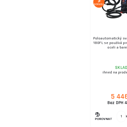
SERVIS+
20.
Poloautomatický sva
180FL se používá pr
oceli a bare
SKLA
ihned na prod
5 44
Bez DPH 4
POROVNAT