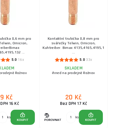
19 Kč
SKLADEM
a na prodejně Rožnov
riál: plast
ks
KOUPIT
rubička 0,6 mm pro
Kontaktní trubička 0,8 mm pro
Telwin, Omicron,
svářečky Telwin, Omicron,
reiberBimax
Kuhtreiber. Bimax 4135,4165,4195,1
65,4195,132 ...
...
5.0
16x
5.0
33x
KLADEM
SKLADEM
prodejně Rožnov
ihned na prodejně Rožnov
19 Kč
20 Kč
 DPH 16 Kč
Bez DPH 17 Kč
ks
ks
KOUPIT
POROVNAT
KOUPIT