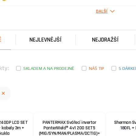
DALŠÍ
KOWAX Separační sprej 400 ml
S ...
É
NEJLEVNĚJŠÍ
NEJDRAŽŠÍ
Kontaktní trubička M6 - 1,0mm
Kontaktní trubička 1 mm pro hořáky Tbi atd . Telwin,
Kontaktní trubička M6 -1mm Cena za 1ks
kty:
SKLADEM A NA PRODEJNĚ
NÁŠ TIP
S DÁRK
Kontaktní trubička M6 1,0 mm
Kontaktní trubička 1.0 mm E-cu pro svářečky a hořáky 
Telwin,Omicron,Alfa In a další.Kontaktní trubička závit
Elektroda na hliník OK 96.40 pr.2.4mm/350/1k
240DP LCD SET
PANTERMAX Svářecí invertor
Sherman Svá
Elektroda pro svařování slitin AlSi5,AlMgSi0,5,AlMg1S
 kabely 3m +
PanterWeld® 4v1 200 SET5
180FL + 
Doporučený předehřev 200-250st. C. svařovací proud .
 kukla
(MIG/SYN/MAN/PLASMA/DCTIG)+