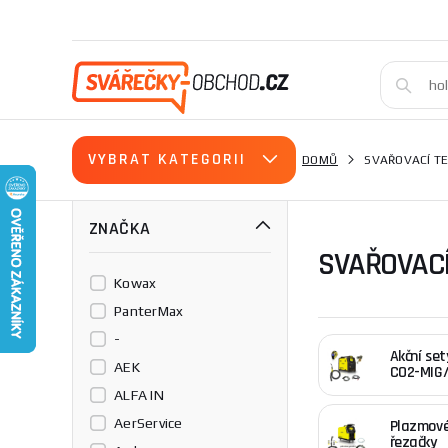
VYBRAT KATEGORII
DOMŮ
SVAŘOVACÍ T
ZNAČKA
SVAŘOVACÍ
Kowax
PanterMax
-
Akční set
AEK
CO2-MIG
ALFA IN
AerService
Plazmov
řezačky