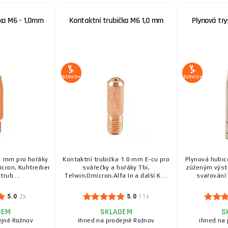
ka M6 - 1,0mm
Kontaktní trubička M6 1,0 mm
Plynová try
SERVIS+
SERVIS+
 1 mm pro hořáky
Kontaktní trubička 1.0 mm E-cu pro
Plynová hubic
icron, Kuhtreiber
svářečky a hořáky Tbi,
zúženým výst
trub ...
Telwin,Omicron,Alfa In a další.K ...
svařování 
5.0
2x
5.0
11x
DEM
SKLADEM
S
ejně Rožnov
ihned na prodejně Rožnov
ihned na 