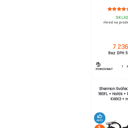
a.s.
SKLA
16.
ihned na prod
7 23
17.
Bez DPH 5
POROVNAT
18.
Sherman Svářecí
180FL + Hořák + 
KWX3 + 
19.
AKCE