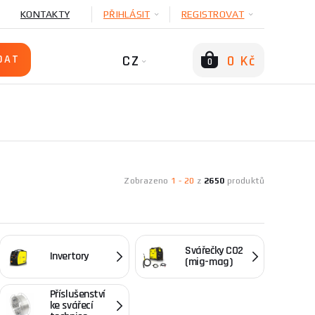
KONTAKTY
PŘIHLÁSIT
REGISTROVAT
CZ
0 Kč
0
Zobrazeno
1
-
20
z
2650
produktů
Svářečky CO2
Invertory
(mig-mag)
Příslušenství
ke svářecí