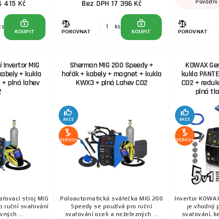
Původní
4 415 Kč
Bez DPH 17 396 Kč
ks
ks
Držák elektrod 200 A GW
KOUPIT
POROVNAT
KOUPIT
POROVNAT
 Invertor MIG
Sherman MIG 200 Speedy +
KOWAX Gen
kabely + kukla
hořák + kabely + magnet + kukla
kukla PANTER
Elektroda nerez OK 63.30, Ø 1,6mm/1ks
+ plná lahev
KWX3 + plná Lahev CO2
CO2 + redukč
2
plná tl
OK 63.30 Druh rutil-kyselý obal OK 63.30 je nízkonavl
velmi nízkým obsahem uhlíku pro svařování oceli ty ...
AKCE
AKCE
316LSi TIG 1,6mm svařovací drát Kowax / 1 KUS
SERVIS+
SERVIS+
Prodáváno po 1 kuse! TIG svařovací drát poskytující s
19Cr10Ni3Mo s velmi nízkým obsahem uhlíku, dobrá o 
Krycí zorník 133x114x1 mm
řovací stroj MIG
Poloautomatická svářečka MIG 200
Invertor KOWA
Krycí zorník vnější KWX820: Rozměry: 133 x 114 mm
o ruční svařování
Speedy se používá pro ruční
je vhodný 
vných ...
svařování oceli a neželezných ...
svařování, ke