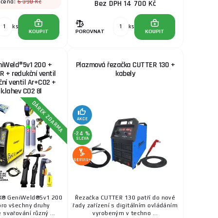
6 390 Kč
 cena:
Bez DPH 14 700 Kč
119 Kč
SKLADEM
ks
ks
a na prodejně Rožnov
KOUPIT
POROVNAT
KOUPIT
ks
KOUPIT
iWeld®5v1 200 +
Plazmová řezačka CUTTER 130 +
19 Kč
 + redukční ventil
kabely
SKLADEM
ní ventil Ar+CO2 +
a na prodejně Rožnov
ak.lahev CO2 8l
havá elektroda s
ks
KOUPIT
DÁREK ZDARMA
AKCE
19 Kč
-24 %
SKLADEM
a na prodejně Rožnov
SLEVA
varový kov typu
ks
KOUPIT
...
SERVIS+
39 Kč
SKLADEM
a na prodejně Rožnov
X® GeniWeld®5v1 200
Řezačka CUTTER 130 patří do nové
ks
pro všechny druhy
řady zařízení s digitálním ovládáním
KOUPIT
 svařování různý ...
vyrobeným v techno ...