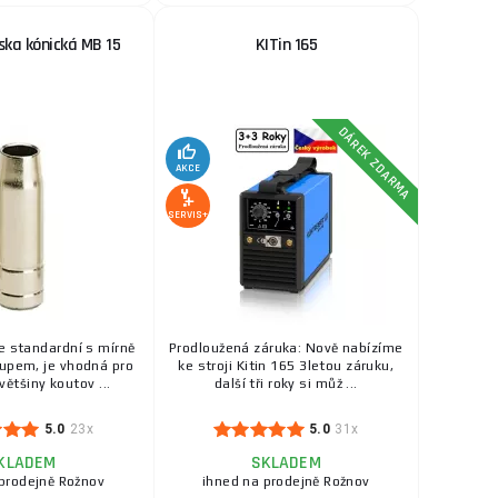
ska kónická MB 15
KITin 165
DÁREK ZDARMA
AKCE
SERVIS+
e standardní s mírně
Prodloužená záruka: Nově nabízíme
upem, je vhodná pro
ke stroji Kitin 165 3letou záruku,
většiny koutov ...
další tři roky si můž ...
5.0
23x
5.0
31x
KLADEM
SKLADEM
prodejně Rožnov
ihned na prodejně Rožnov