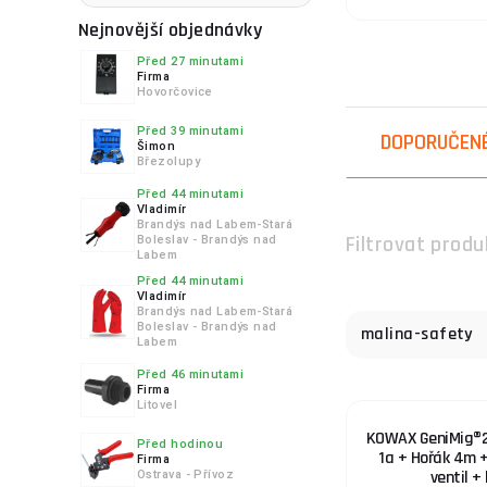
Eproflex
Nejnovější objednávky
Foliecz
Před 27 minutami
GCE
4.
Firma
Hovorčovice
GEKO
GLITTER
Před 39 minutami
DOPORUČEN
Šimon
GYS
Březolupy
GÜDE
Před 44 minutami
5.
Vladimír
Holzmann
Brandýs nad Labem-Stará
Filtrovat produ
Boleslav - Brandýs nad
Jasic
Labem
Kühtreiber
Před 44 minutami
Vladimír
MBInox
Brandýs nad Labem-Stará
6.
Boleslav - Brandýs nad
malina-safety
MICROJIG
Labem
Magg
Před 46 minutami
Firma
Malina Safety
Litovel
Omicron
KOWAX GeniMig®
7.
Před hodinou
1a + Hořák 4m +
Optrel
Firma
ventil +
Ostrava - Přívoz