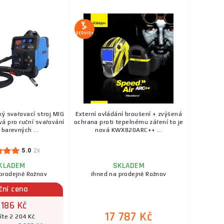
459 Kč
SKLADEM
a na prodejně Rožnov
SERVIS+
vařování a
ks
KOUPIT
 a nelegov ...
89 Kč
SKLADEM
a na prodejně Rožnov
, je vhodná pro
ks
KOUPIT
..
ý svařovací stroj MIG
Externí ovládání broušení + zvýšená
vá pro ruční svařování
ochrana proti tepelnému záření to je
28 Kč
 barevných ...
nová KWX820ARC++ ...
SKLADEM
a na prodejně Rožnov
5.0
2x
ks
KOUPIT
KLADEM
SKLADEM
prodejně Rožnov
ihned na prodejně Rožnov
44 Kč
ční cena
 mm/1ks
SKLADEM
u dodavatele
 186 Kč
troda poskytující
ks
17 787 Kč
KOUPIT
íte 2 204 Kč