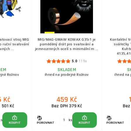
Těsnění pro redukční ventily univerzální
Univerzální pro všechny druhy redukčních ventilů. Mate
Rozměry:D = 18,0 mmd = 12,0 mmtl. = 2,0 mm
řovací stroj MIG
MIG/MAG-GMAW KOWAX G3Si1 je
Kontaktní t
o ruční svařování
poměděný drát pro svařování a
svářečky 
vných ...
jemnozrnných ocelí s minimální m ...
Kuht
4135,41
5.0
119x
DEM
SKLADEM
S
ejně Rožnov
ihned na prodejně Rožnov
ihned na 
6 Kč
459 Kč
 501 Kč
Bez DPH 379 Kč
Bez
ks
ks
KOUPIT
POROVNAT
KOUPIT
POROVNAT