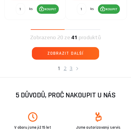
ks
ks
KOUPIT
KOUPIT
Zobrazeno
20 ze
41
produktů
ZOBRAZIT DALŠÍ
1
2
3
5 DŮVODŮ, PROČ NAKOUPIT U NÁS
V oboru jsme již 15 let
Jsme autorizovaný servis