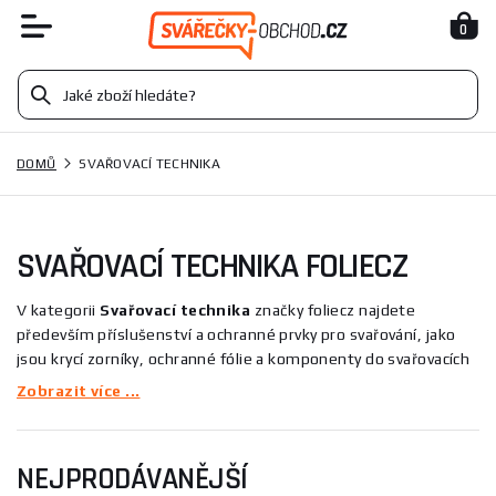
0
DOMŮ
SVAŘOVACÍ TECHNIKA
SVAŘOVACÍ TECHNIKA FOLIECZ
V kategorii
Svařovací technika
značky foliecz najdete
především příslušenství a ochranné prvky pro svařování, jako
jsou krycí zorníky, ochranné fólie a komponenty do svařovacích
kukel. Tyto produkty slouží k ochraně zraku a prodloužení
Zobrazit více ...
životnosti kukel, zajišťují kvalitní optiku (např. DIN 1/1/1/1) a
pohodlí při práci, vhodné pro profesionály i domácí kutily.
NEJPRODÁVANĚJŠÍ
Tato kategorie se vyznačuje sortimentem ochranných prvků a