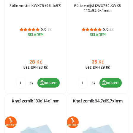
Fólie vnitřní KWX73 (96,1x57)
Fólie vnější KWX730,KWX5
115x93,6x1mm.
5.0
3x
5.0
2x
SKLADEM
SKLADEM
28 Kč
35 Kč
Bez DPH 23 Kč
Bez DPH 29 Kč
ks
ks
KOUPIT
KOUPIT
Krycí zorník 133x114x1 mm
Krycí zorník 94,7x89,7x1mm
SERVIS+
SERVIS+