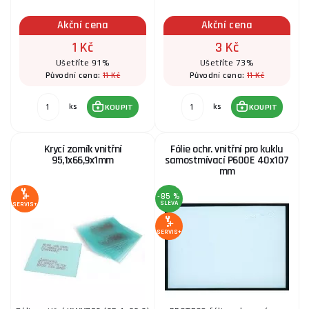
Akční cena
Akční cena
1 Kč
3 Kč
Ušetříte 91%
Ušetříte 73%
11 Kč
11 Kč
Původní cena:
Původní cena:
ks
ks
KOUPIT
KOUPIT
Krycí zorník vnitřní
Fólie ochr. vnitřní pro kuklu
95,1x66,9x1mm
samostmívací P600E 40x107
mm
-85 %
SLEVA
SERVIS+
SERVIS+