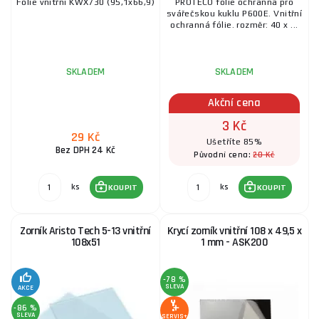
Fólie vnitřní KWX730 (95,1x66,9)
PROTECO fólie ochranná pro
svářečskou kuklu P600E. Vnitřní
ochranná fólie. rozměr: 40 x ...
SKLADEM
SKLADEM
Akční cena
3 Kč
29 Kč
Ušetříte 85%
Bez DPH 24 Kč
20 Kč
Původní cena:
ks
ks
KOUPIT
KOUPIT
Zorník Aristo Tech 5-13 vnitřní
Krycí zorník vnitřní 108 x 49,5 x
108x51
1 mm - ASK200
-78 %
SLEVA
AKCE
-86 %
SLEVA
SERVIS+