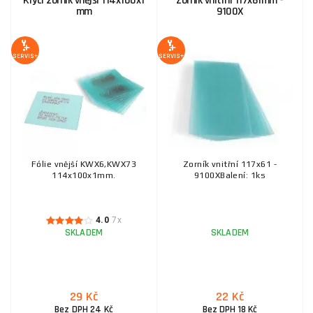
Krycí zorník vnější 114x100x1
Zorník vnitřní 117x61mm -
mm
9100X
SERVIS+
SERVIS+
Fólie vnější KWX6,KWX73
Zorník vnitřní 117x61 -
114x100x1mm.
9100XBalení: 1ks
4.0
7x
SKLADEM
SKLADEM
29 Kč
22 Kč
Bez DPH 24 Kč
Bez DPH 18 Kč