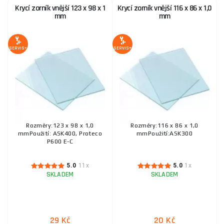
Krycí zorník vnější 123 x 98 x 1
Krycí zorník vnější 116 x 86 x 1,0
mm
mm
Krycí zorník vnější 112,3 x 84,5 mm - ASK200
3 Kč
SKLADEM
ks
KOUPIT
SERVIS+
SERVIS+
Krycí zorník vnější 114x100x1 mm
29 Kč
SKLADEM
ks
KOUPIT
Rozměry:123 x 98 x 1,0
Rozměry:116 x 86 x 1,0
mmPoužití: ASK400, Proteco
mmPoužití:ASK300
P600 E-C
Krycí zorník vnitřní 105 x 46 x 0,75 mm
5.0
11x
5.0
1x
5 Kč
SKLADEM
SKLADEM
SKLADEM
ks
KOUPIT
Krycí zorník 103x42mm
29 Kč
20 Kč