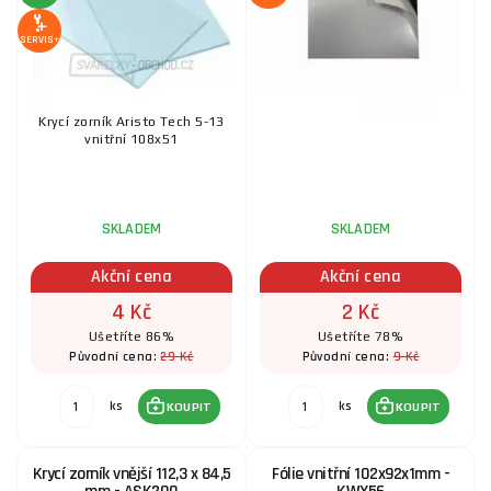
SERVIS+
Krycí zorník Aristo Tech 5-13
vnitřní 108x51
SKLADEM
SKLADEM
Akční cena
Akční cena
4 Kč
2 Kč
Ušetříte 86%
Ušetříte 78%
29 Kč
9 Kč
Původní cena:
Původní cena:
ks
ks
KOUPIT
KOUPIT
Krycí zorník vnější 112,3 x 84,5
Fólie vnitřní 102x92x1mm -