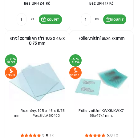
Bez DPH 24 Kč
Bez DPH 17 Kč
23 Kč
SKLADEM
ks
KOUPIT
ks
ks
KOUPIT
KOUPIT
Zorník vnitřní 117x61mm - 9100X
Krycí zorník vnitřní 105 x 46 x
Fólie vnitřní 96x47x1mm
0,75 mm
22 Kč
SKLADEM
ks
KOUPIT
-62 %
-5 %
SLEVA
SLEVA
Krycí zorník 63x100mm
SERVIS+
SERVIS+
28 Kč
SKLADEM
u dodavatele
ks
KOUPIT
Rozměry:105 x 46 x 0,75
Fólie vnitřní KWX6,KWX7
Krycí zorník vnitřní 96,1x57x1 mm
mm Použití:ASK400
96x47x1mm.
28 Kč
SKLADEM
ks
KOUPIT
5.0
1x
5.0
1x