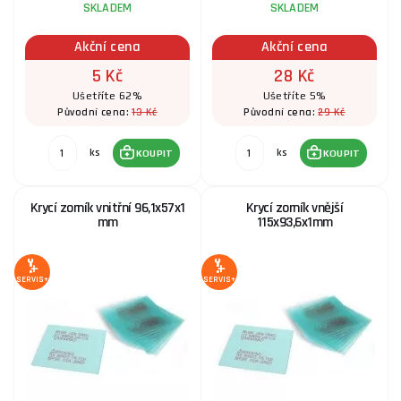
SKLADEM
SKLADEM
Akční cena
Akční cena
Krycí zorník vnější 137 x 118 mm
5 Kč
28 Kč
39 Kč
SKLADEM
Ušetříte 62%
Ušetříte 5%
ks
KOUPIT
13 Kč
29 Kč
Původní cena:
Původní cena:
ks
ks
KOUPIT
KOUPIT
Krycí zorník vnitřní 107,5 × 68,5 × 0,9 mm
Krycí zorník vnitřní 96,1x57x1
Krycí zorník vnější
19 Kč
SKLADEM
mm
115x93,6x1mm
ks
KOUPIT
SERVIS+
SERVIS+
Krycí zorník vnitřní 108 x 84,6 x 1 mm - ASK900
3 Kč
SKLADEM
ks
KOUPIT