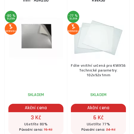
mm - ASK200
KWX56
-80 %
-77 %
SLEVA
SLEVA
SERVIS+
SERVIS+
Fólie vnitřní určená pro KWX56
Technické parametry:
102x92x1mm
SKLADEM
SKLADEM
Akční cena
Akční cena
3 Kč
6 Kč
Ušetříte 80%
Ušetříte 77%
15 Kč
24 Kč
Původní cena:
Původní cena: