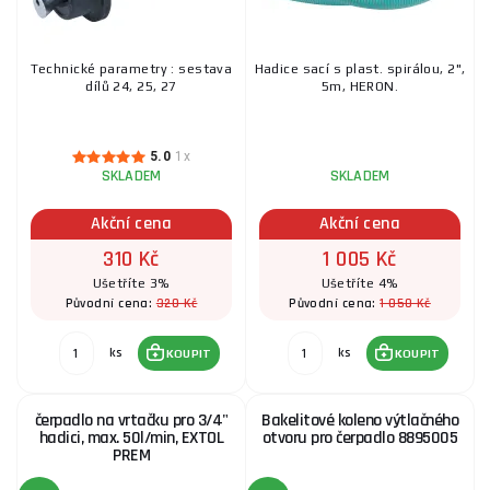
Technické parametry : sestava
Hadice sací s plast. spirálou, 2",
dílů 24, 25, 27
5m, HERON.
5.0
1x
SKLADEM
SKLADEM
Akční cena
Akční cena
310 Kč
1 005 Kč
Ušetříte 3%
Ušetříte 4%
320 Kč
1 050 Kč
Původní cena:
Původní cena:
ks
ks
KOUPIT
KOUPIT
čerpadlo na vrtačku pro 3/4"
Bakelitové koleno výtlačného
hadici, max. 50l/min, EXTOL
otvoru pro čerpadlo 8895005
PREM