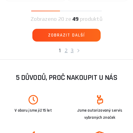
Zobrazeno
20 ze
49
produktů
ZOBRAZIT DALŠÍ
1
2
3
5 DŮVODŮ, PROČ NAKOUPIT U NÁS
V oboru jsme již 15 let
Jsme autorizovaný servis
vybraných značek