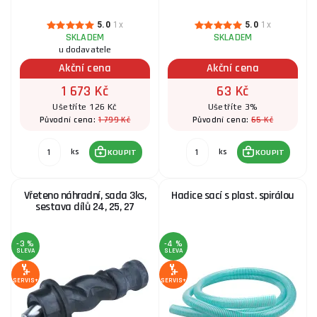
5.0
1x
5.0
1x
SKLADEM
SKLADEM
u dodavatele
Akční cena
Akční cena
1 673 Kč
63 Kč
Ušetříte 126 Kč
Ušetříte 3%
1 799 Kč
65 Kč
Původní cena:
Původní cena:
ks
ks
KOUPIT
KOUPIT
Vřeteno náhradní, sada 3ks,
Hadice sací s plast. spirálou
sestava dílů 24, 25, 27
-3 %
-4 %
SLEVA
SLEVA
SERVIS+
SERVIS+