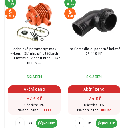
-3 %
-3 %
SLEVA
SLEVA
SERVIS+
SERVIS+
Technické parametry: max.
Pro Čerpadlo e. ponorné kalové
výkon: 15l/min. při otáčkách
SP 110 KF
3000ot/min. ∅obou hrdel 3/4"
min. v ...
SKLADEM
SKLADEM
Akční cena
Akční cena
872 Kč
175 Kč
Ušetříte 3%
Ušetříte 3%
899 Kč
180 Kč
Původní cena:
Původní cena:
ks
ks
KOUPIT
KOUPIT