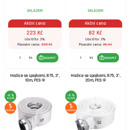
SKLADEM
SKLADEM
Akční cena
Akční cena
223 Kč
82 Kč
Ušetříte 3%
Ušetříte 3%
230 Kč
85 Kč
Původní cena:
Původní cena:
ks
ks
KOUPIT
KOUPIT
Hadice se spojkami, B75, 3",
Hadice se spojkami, B75, 3",
10m, PES-R
20m, PES-R
-4 %
-4 %
SLEVA
SLEVA
SERVIS+
SERVIS+