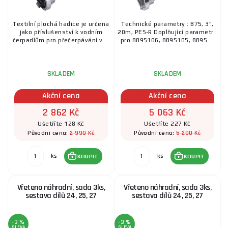
Textilní plochá hadice je určena
Technické parametry : B75, 3",
jako příslušenství k vodním
20m, PES-R Doplňující parametr :
čerpadlům pro přečerpávání v ...
pro 8895106, 8895105, 8895 ...
SKLADEM
SKLADEM
Akční cena
Akční cena
2 862 Kč
5 063 Kč
Ušetříte 128 Kč
Ušetříte 227 Kč
2 990 Kč
5 290 Kč
Původní cena:
Původní cena:
ks
ks
KOUPIT
KOUPIT
Vřeteno náhradní, sada 3ks,
Vřeteno náhradní, sada 3ks,
sestava dílů 24, 25, 27
sestava dílů 24, 25, 27
-3 %
-3 %
SLEVA
SLEVA