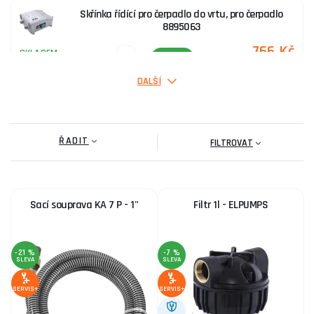
Skřínka řídící pro čerpadlo do vrtu, pro čerpadlo
8895063
766 Kč
SKLADEM
ks
KOUPIT
DALŠÍ
Filtr 1l - ELPUMPS
ŘADIT
697 Kč
FILTROVAT
SKLADEM
ks
KOUPIT
Sací souprava KA 7 P - 1"
Filtr 1l - ELPUMPS
Náhradní filtrační kartuše
107 Kč
SKLADEM
ks
KOUPIT
-21 %
-7 %
SLEVA
SLEVA
Skřínka řídící pro čerpadlo do vrtu, pro čerpadlo
SERVIS+
SERVIS+
8895062