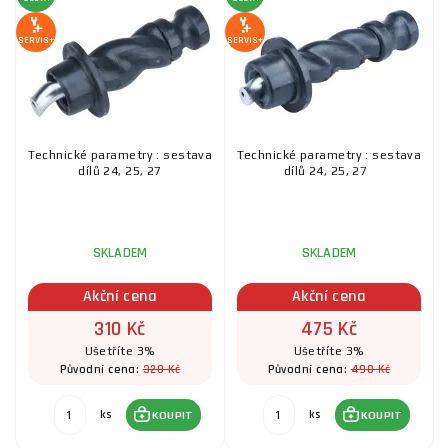
SERVIS+
SERVIS+
Technické parametry : sestava
Technické parametry : sestava
dílů 24, 25, 27
dílů 24, 25, 27
SKLADEM
SKLADEM
Akční cena
Akční cena
310 Kč
475 Kč
Ušetříte 3%
Ušetříte 3%
320 Kč
490 Kč
Původní cena:
Původní cena:
ks
ks
KOUPIT
KOUPIT