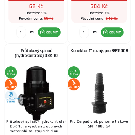
SKLADEM
u dodavatele
ks
KOUPIT
62 Kč
604 Kč
Ušetříte 5%
Ušetříte 7%
65 Kč
649 Kč
Původní cena:
Původní cena:
Tlakový spínač s ochranou proti chodu nasucho
ks
ks
KOUPIT
KOUPIT
982 Kč
SKLADEM
u dodavatele
ks
KOUPIT
Průtokový spínač
Konektor 1" rovný, pro 8895008
(hydrokontrola) DSK 10
-7 %
-3 %
SLEVA
SLEVA
SERVIS+
SERVIS+
AUTORIZOVANÝ
SERVIS
Průtokový spínač (hydrokontrola)
Pro Čerpadlo el. ponorné tlakové
DSK 10 je vyroben z odolných
SPF 1000 G4
materiálů zajišťujících dlou ...