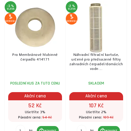
-3 %
-2 %
SLEVA
SLEVA
Konektor 1" rovný, pro 8895008
SERVIS+
SERVIS+
63 Kč
SKLADEM
ks
KOUPIT
Spojka C52 s těsněním, 2" (50mm)
Pro Membránové hlubinné
Náhradní filtrační kartuše,
čerpadlo 414171
určené pro předsazené filtry
zahradních čerpadel/domácích
149 Kč
SKLADEM
vodn ...
ks
KOUPIT
POSLEDNÍ KUS ZA TUTO CENU
SKLADEM
Univerzální hadicová přípojka 1 ½“ AG
Akční cena
Akční cena
52 Kč
107 Kč
106 Kč
SKLADEM
u dodavatele
ks
KOUPIT
Ušetříte 3%
Ušetříte 2%
54 Kč
109 Kč
Původní cena:
Původní cena:
ks
ks
KOUPIT
KOUPIT