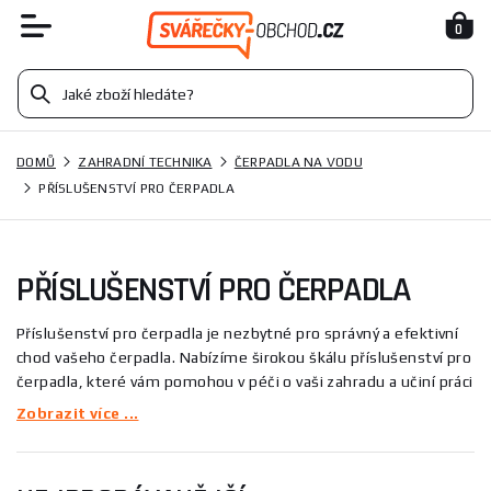
0
DOMŮ
ZAHRADNÍ TECHNIKA
ČERPADLA NA VODU
PŘÍSLUŠENSTVÍ PRO ČERPADLA
PŘÍSLUŠENSTVÍ PRO ČERPADLA
Příslušenství pro čerpadla je nezbytné pro správný a efektivní
chod vašeho čerpadla. Nabízíme širokou škálu příslušenství pro
čerpadla, které vám pomohou v péči o vaši zahradu a učiní práci
s čerpadly jednodušší a pohodlnější.
Zobrazit více ...
V naší nabídce naleznete filtry pro různé typy čerpadel, které
chrání vaše čerpadlo před poškozením tím, že zabrání nasátí