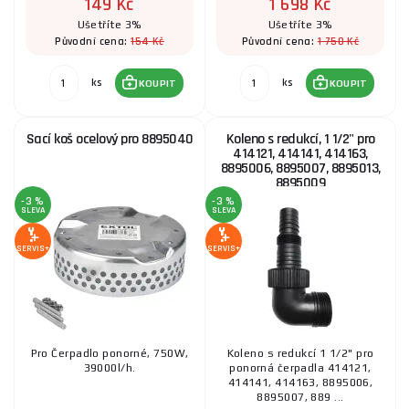
149 Kč
1 698 Kč
Ušetříte 3%
Ušetříte 3%
154 Kč
1 750 Kč
Původní cena:
Původní cena:
ks
ks
KOUPIT
KOUPIT
Sací koš ocelový pro 8895040
Koleno s redukcí, 1 1/2" pro
414121, 414141, 414163,
8895006, 8895007, 8895013,
8895009
-3 %
-3 %
SLEVA
SLEVA
SERVIS+
SERVIS+
Pro Čerpadlo ponorné, 750W,
Koleno s redukcí 1 1/2" pro
39000l/h.
ponorná čerpadla 414121,
414141, 414163, 8895006,
8895007, 889 ...