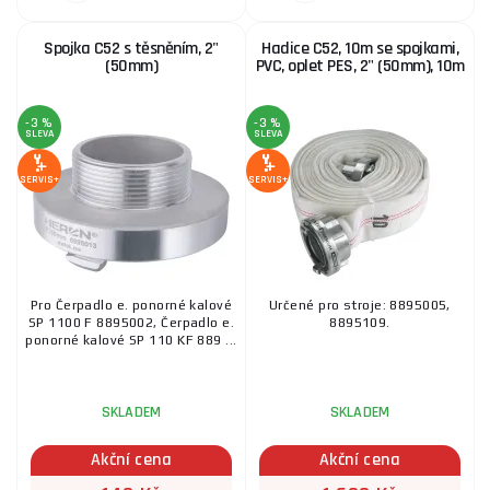
Spojka C52 s těsněním, 2"
Hadice C52, 10m se spojkami,
(50mm)
PVC, oplet PES, 2" (50mm), 10m
-3 %
-3 %
SLEVA
SLEVA
SERVIS+
SERVIS+
Pro Čerpadlo e. ponorné kalové
Určené pro stroje: 8895005,
SP 1100 F 8895002, Čerpadlo e.
8895109.
ponorné kalové SP 110 KF 889 ...
SKLADEM
SKLADEM
Akční cena
Akční cena