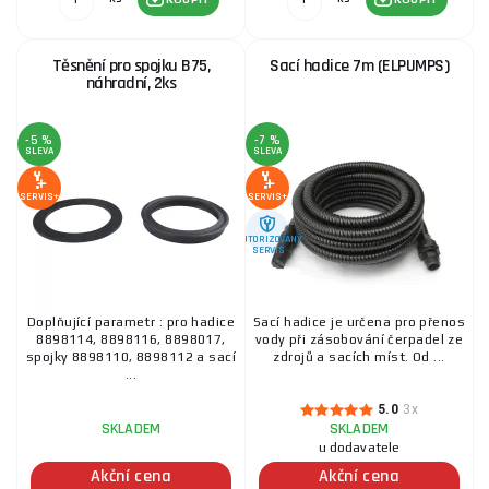
Vřeteno náhradní, sada 3ks, sestava dílů 24, 25, 27
310 Kč
SKLADEM
Těsnění pro spojku B75,
Sací hadice 7m (ELPUMPS)
ks
KOUPIT
náhradní, 2ks
-5 %
-7 %
Univerzální hadicová přípojka 1 ¼“ IG
SLEVA
SLEVA
82 Kč
SERVIS+
SERVIS+
SKLADEM
u dodavatele
ks
KOUPIT
AUTORIZOVANÝ
SERVIS
Koš sací, G 3", pozinkovaná ocel
Doplňující parametr : pro hadice
Sací hadice je určena pro přenos
593 Kč
8898114, 8898116, 8898017,
vody při zásobování čerpadel ze
SKLADEM
ks
KOUPIT
spojky 8898110, 8898112 a sací
zdrojů a sacích míst. Od ...
...
5.0
3x
SKLADEM
SKLADEM
Sací hadice 7m (ELPUMPS)
u dodavatele
Akční cena
Akční cena
604 Kč