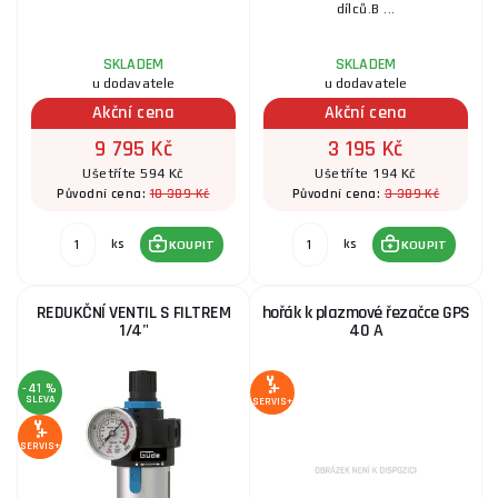
dílců.B ...
SKLADEM
SKLADEM
u dodavatele
u dodavatele
Akční cena
Akční cena
9 795 Kč
3 195 Kč
Ušetříte 594 Kč
Ušetříte 194 Kč
10 389 Kč
3 389 Kč
Původní cena:
Původní cena:
ks
ks
KOUPIT
KOUPIT
REDUKČNÍ VENTIL S FILTREM
hořák k plazmové řezačce GPS
1/4"
40 A
-41 %
SLEVA
SERVIS+
SERVIS+