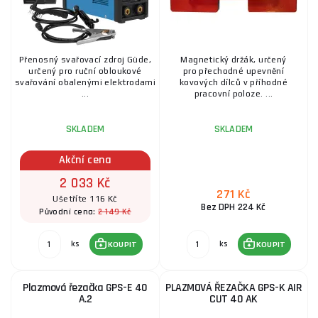
Přenosný svařovací zdroj Güde,
Magnetický držák, určený
určený pro ruční obloukové
pro přechodné upevnění
svařování obalenými elektrodami
kovových dílců v příhodné
...
pracovní poloze. ...
SKLADEM
SKLADEM
Akční cena
2 033 Kč
271 Kč
Ušetříte 116 Kč
Bez DPH 224 Kč
2 149 Kč
Původní cena:
ks
ks
KOUPIT
KOUPIT
Plazmová řezačka GPS-E 40
PLAZMOVÁ ŘEZAČKA GPS-K AIR
A.2
CUT 40 AK