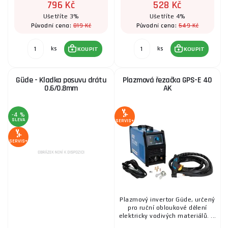
796 Kč
528 Kč
Ušetříte 3%
Ušetříte 4%
819 Kč
549 Kč
Původní cena:
Původní cena:
ks
ks
KOUPIT
KOUPIT
Güde - Kladka posuvu drátu
Plazmová řezačka GPS-E 40
0.6/0.8mm
AK
-4 %
SLEVA
SERVIS+
SERVIS+
Plazmový invertor Güde, určený
pro ruční obloukové dělení
elektricky vodivých materiálů. ...