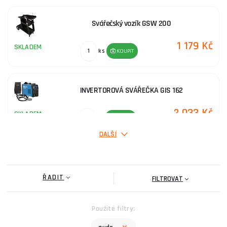
Svářečský vozík GSW 200
1 179 Kč
SKLADEM
ks
KOUPIT
INVERTOROVÁ SVÁŘEČKA GIS 162
2 033 Kč
SKLADEM
ks
KOUPIT
DALŠÍ
Plněná drátová elektroda - 0,9 kg
ŘADIT
246 Kč
FILTROVAT
SKLADEM
u dodavatele
ks
KOUPIT
Použité filtry:
Svařovací magnetický držák