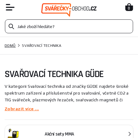
0
DOMŮ
SVAŘOVACÍ TECHNIKA
SVAŘOVACÍ TECHNIKA GÜDE
V kategorii Svařovací technika od značky GÜDE najdete široké
spektrum zařízení a příslušenství pro svařování, včetně CO2 a
TIG svářeček, plazmových řezaček, svařovacích magnetů či
svářecích drátů a vozíků pro snadnou manipulaci se zdroji.
Zobrazit více ...
Produkty slouží k přesnému spojování kovů, řezání a zajištění
stability dílců při práci, vhodné pro profesionální i hobby použití.
Akční sety MMA
Tato kategorie se vyznačuje širokým spektrem zařízení pro