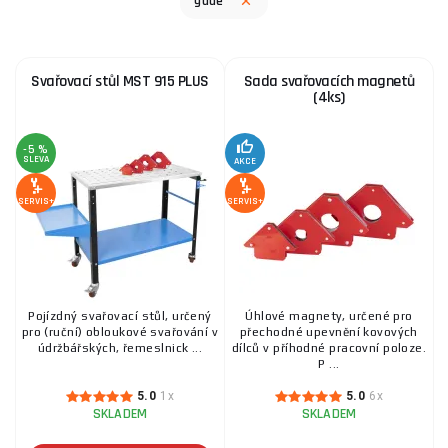
gude
271 Kč
SKLADEM
ks
KOUPIT
Svařovací stůl MST 915 PLUS
Sada svařovacích magnetů
(4ks)
Svařovací stůl MST 915 PLUS
-5 %
SLEVA
AKCE
3 342 Kč
SKLADEM
ks
KOUPIT
SERVIS+
SERVIS+
Plazmová řezačka GPS-E 40 A.2
3 784 Kč
SKLADEM
u dodavatele
ks
KOUPIT
Pojízdný svařovací stůl, určený
Úhlové magnety, určené pro
pro (ruční) obloukové svařování v
přechodné upevnění kovových
údržbářských, řemeslnick ...
dílců v příhodné pracovní poloze.
P ...
REDUKČNÍ VENTIL S FILTREM 1/4"
5.0
1x
5.0
6x
SKLADEM
SKLADEM
246 Kč
SKLADEM
u dodavatele
ks
KOUPIT