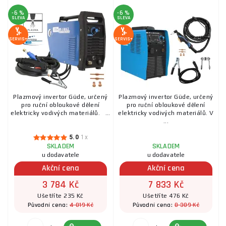
-6 %
-6 %
SLEVA
SLEVA
SERVIS+
SERVIS+
Plazmový invertor Güde, určený
Plazmový invertor Güde, určený
pro ruční obloukové dělení
pro ruční obloukové dělení
elektricky vodivých materiálů. ...
elektricky vodivých materiálů. V
...
5.0
1x
SKLADEM
SKLADEM
u dodavatele
u dodavatele
Akční cena
Akční cena
3 784 Kč
7 833 Kč
Ušetříte 235 Kč
Ušetříte 476 Kč
4 019 Kč
8 309 Kč
Původní cena:
Původní cena: