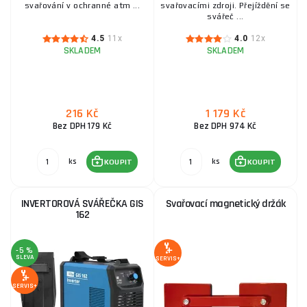
svařování v ochranné atm ...
svařovacími zdroji. Přejíždění se
svářeč ...
4.5
11x
4.0
12x
SKLADEM
SKLADEM
216 Kč
1 179 Kč
Bez DPH 179 Kč
Bez DPH 974 Kč
ks
ks
KOUPIT
KOUPIT
INVERTOROVÁ SVÁŘEČKA GIS
Svařovací magnetický držák
162
-5 %
SLEVA
SERVIS+
SERVIS+