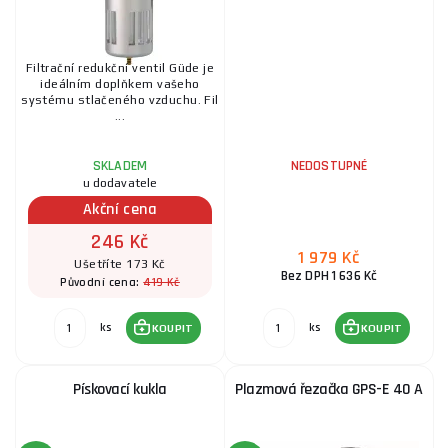
Filtrační redukční ventil Güde je
ideálním doplňkem vašeho
systému stlačeného vzduchu. Fil
...
SKLADEM
NEDOSTUPNÉ
u dodavatele
Akční cena
246 Kč
1 979 Kč
Ušetříte 173 Kč
Bez DPH 1 636 Kč
419 Kč
Původní cena:
ks
ks
KOUPIT
KOUPIT
Pískovací kukla
Plazmová řezačka GPS-E 40 A