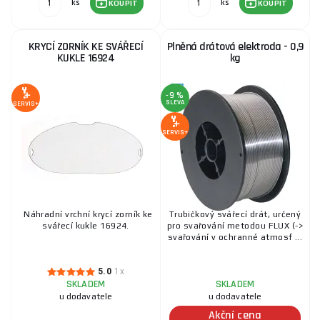
ks
ks
KOUPIT
KOUPIT
KRYCÍ ZORNÍK KE SVÁŘECÍ
Plněná drátová elektroda - 0,9
KUKLE 16924
kg
-9 %
SLEVA
SERVIS+
SERVIS+
Náhradní vrchní krycí zorník ke
Trubičkový svářecí drát, určený
svářecí kukle 16924.
pro svařování metodou FLUX (->
svařování v ochranné atmosf ...
5.0
1x
SKLADEM
SKLADEM
u dodavatele
u dodavatele
Akční cena