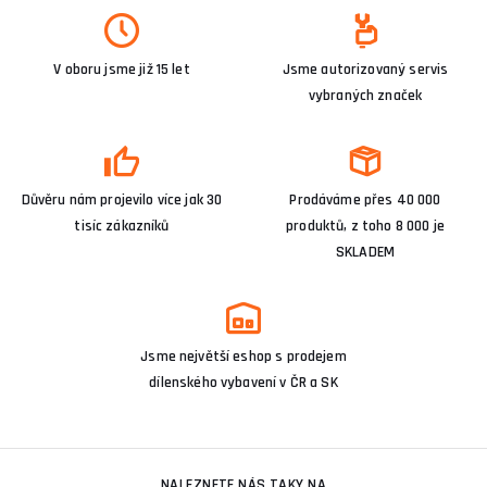
V oboru jsme již 15 let
Jsme autorizovaný servis
vybraných značek
Důvěru nám projevilo více jak 30
Prodáváme přes 40 000
tisíc zákazníků
produktů, z toho 8 000 je
SKLADEM
Jsme největší eshop s prodejem
dílenského vybavení v ČR a SK
NALEZNETE NÁS TAKY NA