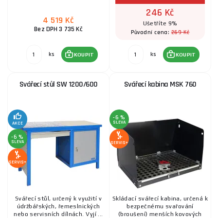
246 Kč
4 519 Kč
Ušetříte 9%
Bez DPH 3 735 Kč
269 Kč
Původní cena:
ks
ks
KOUPIT
KOUPIT
Svářecí stůl SW 1200/600
Svářecí kabina MSK 760
-6 %
SLEVA
AKCE
-6 %
SLEVA
SERVIS+
SERVIS+
Svářecí stůl, určený k využití v
Skládací svářecí kabina, určená k
údržbářských, řemeslnických
bezpečnému svařování
nebo servisních dílnách. Vyjí ...
(broušení) menších kovových