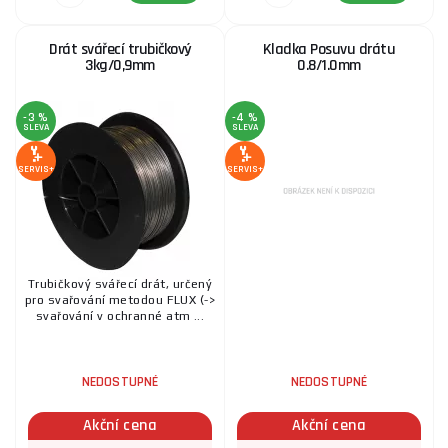
Drát svářecí trubičkový
Kladka Posuvu drátu
3kg/0,9mm
0.8/1.0mm
-3 %
-4 %
SLEVA
SLEVA
SERVIS+
SERVIS+
Trubičkový svářecí drát, určený
pro svařování metodou FLUX (->
svařování v ochranné atm ...
NEDOSTUPNÉ
NEDOSTUPNÉ
Akční cena
Akční cena