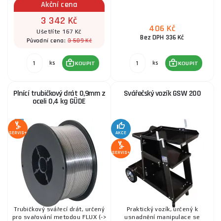
Akční cena
3 342 Kč
406 Kč
Ušetříte 167 Kč
PLAZMOVÁ ŘEZAČKA GPS-K AIR CUT 40 AK
Bez DPH 336 Kč
3 509 Kč
Původní cena:
7 833 Kč
SKLADEM
u dodavatele
ks
ks
ks
KOUPIT
KOUPIT
KOUPIT
Plnící trubičkový drát 0,9mm z
Svářečský vozík GSW 200
oceli 0,4 kg GÜDE
SERVIS+
AKCE
SERVIS+
Trubičkový svářecí drát, určený
Praktický vozík, určený k
pro svařování metodou FLUX (->
usnadnění manipulace se