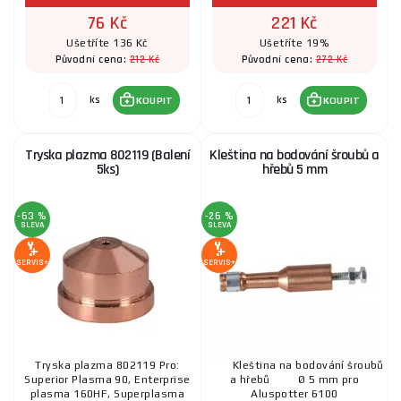
76 Kč
221 Kč
Ušetříte 136 Kč
Ušetříte 19%
212 Kč
272 Kč
Původní cena:
Původní cena:
ks
ks
KOUPIT
KOUPIT
Tryska plazma 802119 (Balení
Kleština na bodování šroubů a
5ks)
hřebů 5 mm
-63 %
-26 %
SLEVA
SLEVA
SERVIS+
SERVIS+
Tryska plazma 802119 Pro:
Kleština na bodování šroubů
Superior Plasma 90, Enterprise
a hřebů Ø 5 mm pro
plasma 160HF, Superplasma
Aluspotter 6100