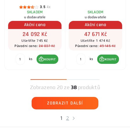
3.5
4x
SKLADEM
SKLADEM
u dodavatele
u dodavatele
Akční cena
Akční cena
24 092 Kč
47 671 Kč
Ušetříte 745 Kč
Ušetříte 1 474 Kč
24 837 Kč
49 145 Kč
Původní cena:
Původní cena:
ks
ks
KOUPIT
KOUPIT
Zobrazeno
20 ze
38
produktů
ZOBRAZIT DALŠÍ
1
2