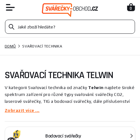
0
DOMŮ
SVAŘOVACÍ TECHNIKA
SVAŘOVACÍ TECHNIKA TELWIN
V kategorii Svařovací technika od značky
Telwin
najdete široké
spektrum zařízení pro různé typy svařování: svářečky CO2,
laserové svářečky, TIG a bodovací svářečky, dále příslušenství
jako plynové trysky nebo cívky drátu. Tyto stroje slouží k
Zobrazit více ...
montáži, opravám i přesnému bodování kovových dílů a
pokrývají potřeby pro profesionální i hobby použití.
Bodovací svářečky
Tato kategorie se vyznačuje zařazením širokého spektra