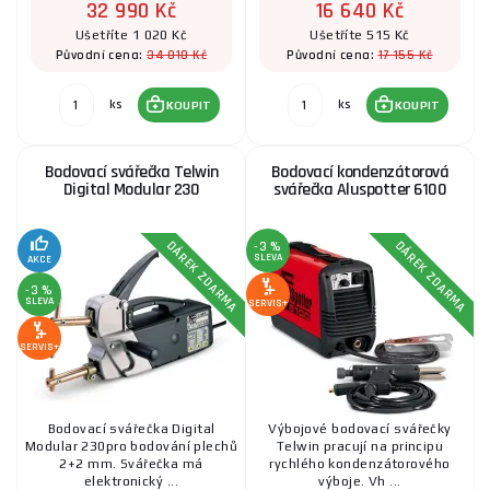
32 990 Kč
16 640 Kč
Ušetříte 1 020 Kč
Ušetříte 515 Kč
34 010 Kč
17 155 Kč
Původní cena:
Původní cena:
ks
ks
KOUPIT
KOUPIT
Bodovací svářečka Telwin
Bodovací kondenzátorová
Digital Modular 230
svářečka Aluspotter 6100
DÁREK ZDARMA
DÁREK ZDARMA
-3 %
SLEVA
AKCE
-3 %
SLEVA
SERVIS+
SERVIS+
Bodovací svářečka Digital
Výbojové bodovací svářečky
Modular 230pro bodování plechů
Telwin pracují na principu
2+2 mm. Svářečka má
rychlého kondenzátorového
elektronický ...
výboje. Vh ...