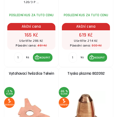
120/3 P ...
POSLEDNÍ KUS ZA TUTO CENU
POSLEDNÍ KUS ZA TUTO CENU
Akční cena
Akční cena
165 Kč
619 Kč
Ušetříte 286 Kč
Ušetříte 214 Kč
451 Kč
833 Kč
Původní cena:
Původní cena:
ks
ks
KOUPIT
KOUPIT
Vytahovací hvězdice Telwin
Tryska plazma 802092
-3 %
-86 %
SLEVA
SLEVA
SERVIS+
SERVIS+