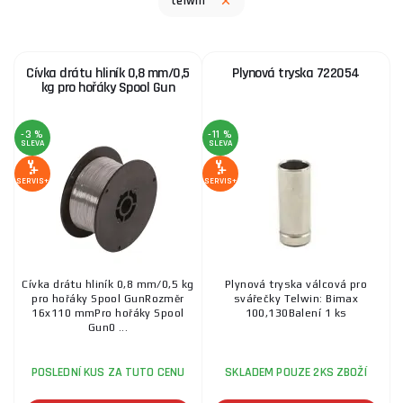
telwin
4 779 Kč
SKLADEM
u dodavatele
ks
KOUPIT
Cívka drátu hliník 0,8 mm/0,5
Plynová tryska 722054
kg pro hořáky Spool Gun
-3 %
-11 %
SLEVA
SLEVA
SERVIS+
SERVIS+
Cívka drátu hliník 0,8 mm/0,5 kg
Plynová tryska válcová pro
pro hořáky Spool GunRozměr
svářečky Telwin: Bimax
16x110 mmPro hořáky Spool
100,130Balení 1 ks
Gun0 ...
POSLEDNÍ KUS ZA TUTO CENU
SKLADEM POUZE 2KS ZBOŽÍ