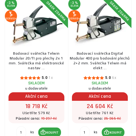
DÁREK ZDARMA
DÁREK ZDARMA
-3 %
-3 %
SLEVA
SLEVA
SERVIS+
SERVIS+
Bodovací svářečka Telwin
Bodovací svářečka Digital
Modular 20/TI pro plechy 2x 1
Modular 400 pro bodování plechů
mm. Svářečka má elektronické
2+2 mm. Svářečka Telwin má
nastav ...
elekt ...
5.0
1x
5.0
6x
SKLADEM
SKLADEM
u dodavatele
u dodavatele
Akční cena
Akční cena
18 718 Kč
24 604 Kč
Ušetříte 579 Kč
Ušetříte 761 Kč
19 297 Kč
25 365 Kč
Původní cena:
Původní cena:
ks
ks
KOUPIT
KOUPIT