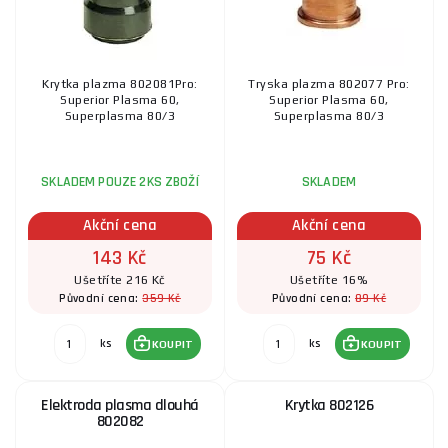
Krytka plazma 802081Pro:
Tryska plazma 802077 Pro:
Superior Plasma 60,
Superior Plasma 60,
Superplasma 80/3
Superplasma 80/3
SKLADEM POUZE 2KS ZBOŽÍ
SKLADEM
Akční cena
Akční cena
143 Kč
75 Kč
Ušetříte 216 Kč
Ušetříte 16%
359 Kč
89 Kč
Původní cena:
Původní cena:
ks
ks
KOUPIT
KOUPIT
Elektroda plasma dlouhá
Krytka 802126
802082