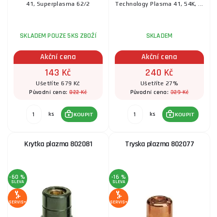
41, Superplasma 62/2
Technology Plasma 41, 54K, ...
SKLADEM POUZE 5KS ZBOŽÍ
SKLADEM
Akční cena
Akční cena
143 Kč
240 Kč
Ušetříte 679 Kč
Ušetříte 27%
822 Kč
329 Kč
Původní cena:
Původní cena:
ks
ks
KOUPIT
KOUPIT
Krytka plazma 802081
Tryska plazma 802077
-60 %
-16 %
SLEVA
SLEVA
SERVIS+
SERVIS+