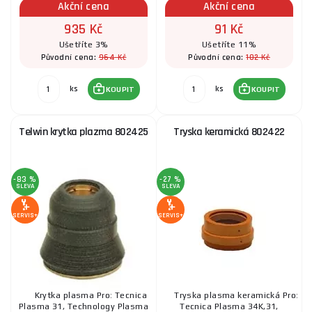
Akční cena
Akční cena
935 Kč
91 Kč
Ušetříte 3%
Ušetříte 11%
964 Kč
102 Kč
Původní cena:
Původní cena:
ks
ks
KOUPIT
KOUPIT
Telwin krytka plazma 802425
Tryska keramická 802422
-83 %
-27 %
SLEVA
SLEVA
SERVIS+
SERVIS+
Krytka plasma Pro: Tecnica
Tryska plasma keramická Pro:
Plasma 31, Technology Plasma
Tecnica Plasma 34K,31,