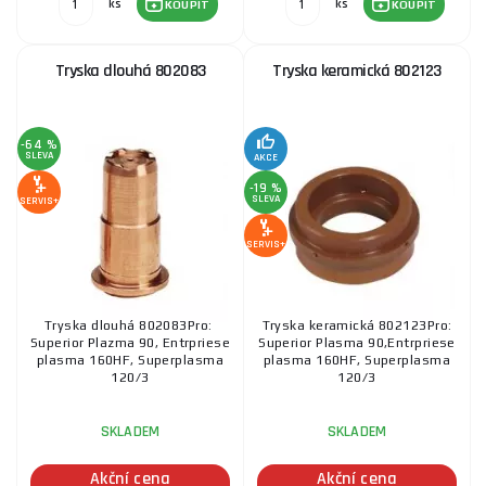
ks
ks
KOUPIT
KOUPIT
Tryska dlouhá 802083
Tryska keramická 802123
-64 %
SLEVA
AKCE
-19 %
SLEVA
SERVIS+
SERVIS+
Tryska dlouhá 802083Pro:
Tryska keramická 802123Pro:
Superior Plazma 90, Entrpriese
Superior Plasma 90,Entrpriese
plasma 160HF, Superplasma
plasma 160HF, Superplasma
120/3
120/3
SKLADEM
SKLADEM
Akční cena
Akční cena