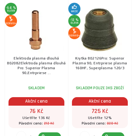
-64 %
SLEVA
AKCE
-12 %
SLEVA
SERVIS+
SERVIS+
Elektroda plasma dlouhá
Krytka 802126Pro: Superior
802082Elektroda plasma dlouhá
Plazma 90, Entrpriese plasma
Pro: Superior Plasma
160HF, Superplasma 120/3
90,Entrpriese ...
SKLADEM
SKLADEM POUZE 3KS ZBOŽÍ
Akční cena
Akční cena
76 Kč
725 Kč
Ušetříte 136 Kč
Ušetříte 12%
212 Kč
820 Kč
Původní cena:
Původní cena: