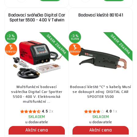
Bodovací svářečka Digital Car
Bodovací kleště 801041
Spotter 5500 - 400 V Telwin
DÁREK ZDARMA
DÁREK ZDARMA
-3 %
-3 %
SLEVA
SLEVA
SERVIS+
SERVIS+
Multifunkční bodovací
Bodovací kleště "C" s kabely Musí
svářečka Digital Car Spotter
se dokoupit zdroj: DIGITAL CAR
5500 - 400 V. Elektronická
SPOOTER 5500
multifunkční ...
4.5
2x
4.0
1x
SKLADEM
SKLADEM
u dodavatele
u dodavatele
Akční cena
Akční cena