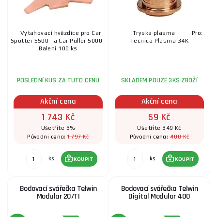
Vytahovací hvězdice pro Car
Tryska plasma Pro:
Spotter 5500 a Car Puller 5000
Tecnica Plasma 34K
Balení 100 ks
POSLEDNÍ KUS ZA TUTO CENU
SKLADEM POUZE 3KS ZBOŽÍ
Akční cena
Akční cena
1 743 Kč
59 Kč
Ušetříte 3%
Ušetříte 349 Kč
1 797 Kč
408 Kč
Původní cena:
Původní cena:
ks
ks
KOUPIT
KOUPIT
Bodovací svářečka Telwin
Bodovací svářečka Telwin
Modular 20/TI
Digital Modular 400