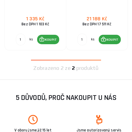
Funkce a ovládání:
Technologický pokrok znamená, že
mnoho aku ventilátorů je nyní vybaveno vyspělými
1 335 Kč
21 188 Kč
funkcemi, jako jsou oscilace, časovače, LED světla nebo
Bez DPH 1 103 Kč
Bez DPH 17 511 Kč
dokonce USB porty pro nabíjení dalších zařízení.
ks
ks
KOUPIT
KOUPIT
Hladina hluku:
V interiéru může být hladina hluku
rozhodující. Pro ty, kteří hledají tichý provoz, existují
modely speciálně navržené tak, aby minimalizovaly hluk
při maximálním výkonu.
Zobrazeno
2 ze
2
produktů
Značka a kvalita:
Kvalitní výrobci často nabízejí delší
záruky a lepší zákaznickou podporu. Je dobré se podívat
na recenze a zpětnou vazbu od jiných uživatelů.
5 DŮVODŮ, PROČ NAKOUPIT U NÁS
Cena a rozpočet:
Na trhu je široká škála produktů v
různých cenových relacích, což umožňuje najít ideální
zařízení pro vaše potřeby a finanční možnosti.
Doporučení:
Ventilátory značky Ryobi představují ideální
V oboru jsme již 15 let
Jsme autorizovaný servis