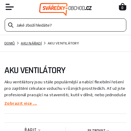
0
DOMŮ
AKU NÁŘADÍ
AKU VENTILÁTORY
AKU VENTILÁTORY
Aku ventilátory jsou stále populárnější a nabízí flexibilní řešení
pro zajištění cirkulace vzduchu v různých prostředích. Ať už jste
profesionál pracující na staveništi, kutil v dílně, nebo jednoduše
milovník venkovních aktivit, který hledá komfort během
Zobrazit více ...
kempování, aku ventilátor může být vaším nezbytným
pomocníkem.
Zásadní faktory při výběru aku ventilátoru:
ŘADIT
FILTROVAT