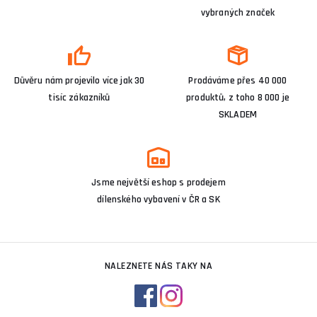
kombinaci výkonu, odolnosti a inovativních funkcí. Zejména pro
vybraných značek
profesionální prostředí jsou díky svým výkonným lithium-
iontovým akumulátorům a robustnímu designu vysoce ceněny.
Důvěru nám projevilo více jak 30
Prodáváme přes 40 000
tisíc zákazníků
produktů, z toho 8 000 je
SKLADEM
Jsme největší eshop s prodejem
dílenského vybavení v ČR a SK
NALEZNETE NÁS TAKY NA