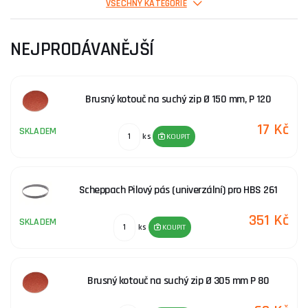
Spirálové drážkovací frézy
VŠECHNY KATEGORIE
NEJPRODÁVANĚJŠÍ
Spirálové frézy na hliník a PVC
Brusný kotouč na suchý zip Ø 150 mm, P 120
Diamantové drážkovací frézy
17 Kč
SKLADEM
ks
KOUPIT
Diamantové ořezávací frézy
Scheppach Pilový pás (univerzální) pro HBS 261
Příslušenství pro stopkové frézy
351 Kč
SKLADEM
ks
KOUPIT
Sady stopkových fréz
Brusný kotouč na suchý zip Ø 305 mm P 80