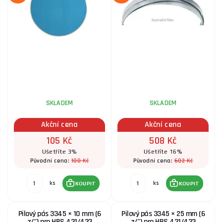
SKLADEM
SKLADEM
Akční cena
Akční cena
105 Kč
508 Kč
Ušetříte 3%
Ušetříte 16%
108 Kč
602 Kč
Původní cena:
Původní cena:
ks
ks
KOUPIT
KOUPIT
Pilový pás 3345 × 10 mm (6
Pilový pás 3345 × 25 mm (6
z/") pro HBS 431/433
z/") pro HBS 431/433