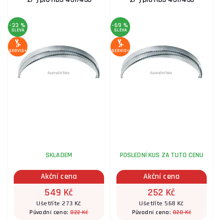
-33 %
-69 %
SLEVA
SLEVA
SERVIS+
SERVIS+
SKLADEM
POSLEDNÍ KUS ZA TUTO CENU
Akční cena
Akční cena
549 Kč
252 Kč
Ušetříte 273 Kč
Ušetříte 568 Kč
822 Kč
820 Kč
Původní cena:
Původní cena: