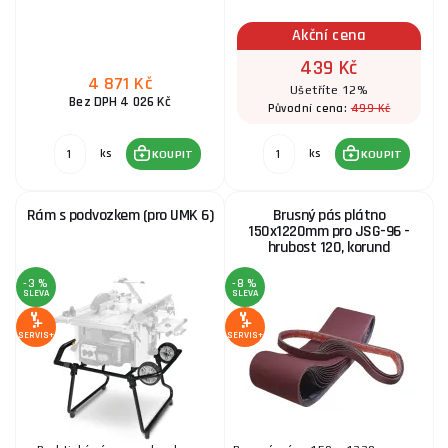
Akční cena
439 Kč
4 871 Kč
Ušetříte 12%
Bez DPH 4 026 Kč
499 Kč
Původní cena:
ks
ks
KOUPIT
KOUPIT
Rám s podvozkem (pro UMK 6)
Brusný pás plátno
150x1220mm pro JSG-96 -
hrubost 120, korund
-3 %
-8 %
SLEVA
SLEVA
SERVIS+
SERVIS+