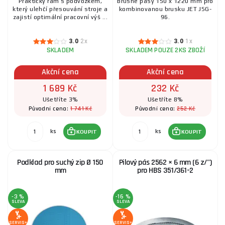
Praktický rám s podvozkem,
Brusné pásy 150 x 1220 mm pro
který ulehčí přesouvání stroje a
kombinovanou brusku JET JSG-
zajistí optimální pracovní výš ...
96.
3.0
2x
3.0
1x
SKLADEM
SKLADEM POUZE 2KS ZBOŽÍ
Akční cena
Akční cena
1 689 Kč
232 Kč
Ušetříte 3%
Ušetříte 8%
1 741 Kč
252 Kč
Původní cena:
Původní cena:
ks
ks
KOUPIT
KOUPIT
Podklad pro suchý zip Ø 150
Pilový pás 2562 × 6 mm (6 z/")
mm
pro HBS 351/361-2
-3 %
-16 %
SLEVA
SLEVA
SERVIS+
SERVIS+