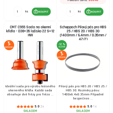
399 Kč
Původní cena:
ks
ks
KOUPIT
KOUPIT
CMT C955 Sada na okenní
Scheppach Pilový pás pro HBS
křídla - D38+35 ložisko 22 S=12
25 / HBS 20 / HBS 30
HW
(1400mm / 6.4mm / 0.35mm /
4Z/Z)
-12 %
SLEVA
SERVIS+
SERVIS+
Ideální sada pro výrobu krásného
Pilový pás pro HBS 20 / HBS 25 /
okeneního křídla. Každá sada
HBS 30. Rozměry pásu:
obsahuje dvě frézy pro frézo ...
1400x6.4x0.35mm Případné
bezpečnos ...
5.0
2x
5.0
1x
SKLADEM
SKLADEM