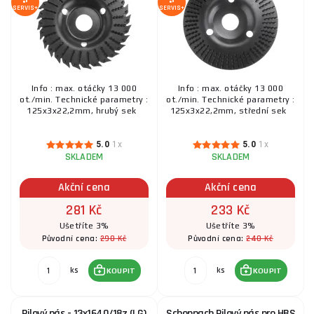
SERVIS+
SERVIS+
Info : max. otáčky 13 000
Info : max. otáčky 13 000
ot./min. Technické parametry :
ot./min. Technické parametry :
125x3x22,2mm, hrubý sek
125x3x22,2mm, střední sek
5.0
1x
5.0
1x
SKLADEM
SKLADEM
Akční cena
Akční cena
281 Kč
233 Kč
Ušetříte 3%
Ušetříte 3%
290 Kč
240 Kč
Původní cena:
Původní cena:
ks
ks
KOUPIT
KOUPIT
Pilový pás - 13x1640/18z (LG)
Scheppach Pilový pás pro HBS