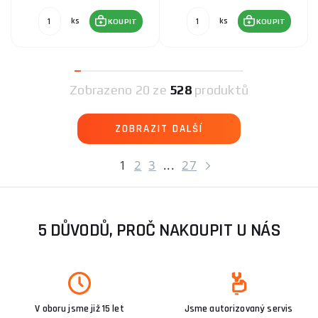
ks
ks
KOUPIT
KOUPIT
Zobrazeno
20 ze
528
produktů
ZOBRAZIT DALŠÍ
1
2
3
...
27
5 DŮVODŮ, PROČ NAKOUPIT U NÁS
V oboru jsme již 15 let
Jsme autorizovaný servis