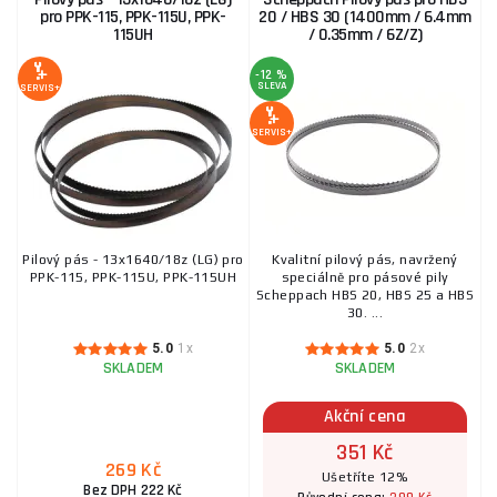
pro PPK-115, PPK-115U, PPK-
20 / HBS 30 (1400mm / 6.4mm
115UH
/ 0.35mm / 6Z/Z)
-12 %
SLEVA
SERVIS+
SERVIS+
Pilový pás - 13x1640/18z (LG) pro
Kvalitní pilový pás, navržený
PPK-115, PPK-115U, PPK-115UH
speciálně pro pásové pily
Scheppach HBS 20, HBS 25 a HBS
30. ...
5.0
1x
5.0
2x
SKLADEM
SKLADEM
Akční cena
351 Kč
269 Kč
Ušetříte 12%
Bez DPH 222 Kč