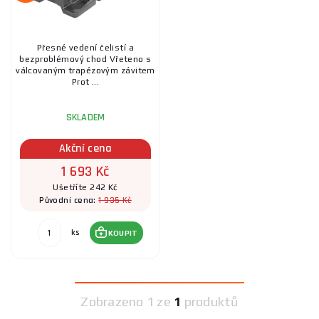
Přesné vedení čelistí a
bezproblémový chod Vřeteno s
válcovaným trapézovým závitem
Prot ...
SKLADEM
Akční cena
1 693 Kč
Ušetříte 242 Kč
1 935 Kč
Původní cena:
ks
KOUPIT
Zobrazeno
1 ze
1
produktů