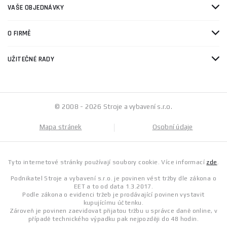
VAŠE OBJEDNÁVKY
O FIRMĚ
UŽITEČNÉ RADY
© 2008 - 2026 Stroje a vybavení s.r.o.
Mapa stránek
Osobní údaje
Tyto internetové stránky používají soubory cookie. Více informací
zde
.
Podnikatel Stroje a vybavení s.r.o. je povinen vést tržby dle zákona o
EET a to od data 1.3.2017.
Podle zákona o evidenci tržeb je prodávající povinen vystavit
kupujícímu účtenku.
Zároveň je povinen zaevidovat přijatou tržbu u správce daně online, v
případě technického výpadku pak nejpozději do 48 hodin.