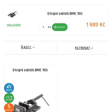
Strojní svěrák BME 150
1 693 Kč
SKLADEM
ks
KOUPIT
ŘADIT
FILTROVAT
Strojní svěrák BME 150
AKCE
-13 %
SLEVA
SERVIS+