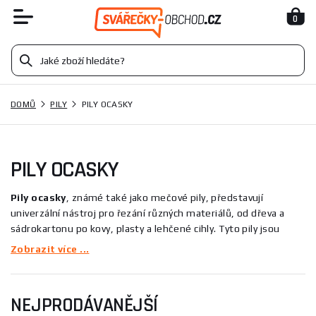
0
DOMŮ
PILY
PILY OCASKY
PILY OCASKY
Pily ocasky
, známé také jako mečové pily, představují
univerzální nástroj pro řezání různých materiálů, od dřeva a
sádrokartonu po kovy, plasty a lehčené cihly. Tyto pily jsou
ideální pro hrubé řezy do dřeva, stěn, betonu i kovu a ocení je
Zobrazit více ...
mnoho profesí včetně instalatérů, tesařů, truhlářů, zámečníků
a zedníků.
NEJPRODÁVANĚJŠÍ
Hlavní charakteristiky pil ocasky: