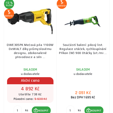
-13 %
SLEVA
SERVIS+
SERVIS+
DWE305PK Mečová pila 1100W
Součástí balení: pilový list.
DeWALT díky průmyslovému
Regulace otáček, rychloupínání
designu, zdokonalené
Příkon (W) 900 Otáčky (ot./mi ...
převodovce a siln ...
SKLADEM
SKLADEM
u dodavatele
u dodavatele
Akční cena
4 892 Kč
2 051 Kč
Ušetříte 738 Kč
Bez DPH 1 695 Kč
5 630 Kč
Původní cena:
ks
ks
KOUPIT
KOUPIT