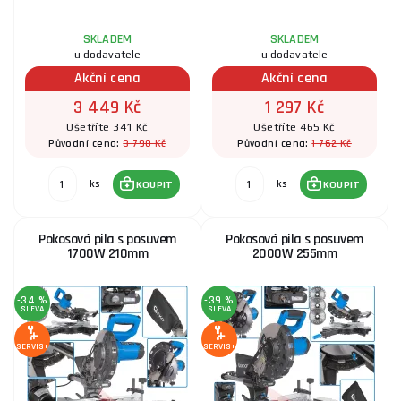
SKLADEM
SKLADEM
u dodavatele
u dodavatele
Akční cena
Akční cena
3 449 Kč
1 297 Kč
Ušetříte 341 Kč
Ušetříte 465 Kč
3 790 Kč
1 762 Kč
Původní cena:
Původní cena:
ks
ks
KOUPIT
KOUPIT
Pokosová pila s posuvem
Pokosová pila s posuvem
1700W 210mm
2000W 255mm
-34 %
-39 %
SLEVA
SLEVA
SERVIS+
SERVIS+