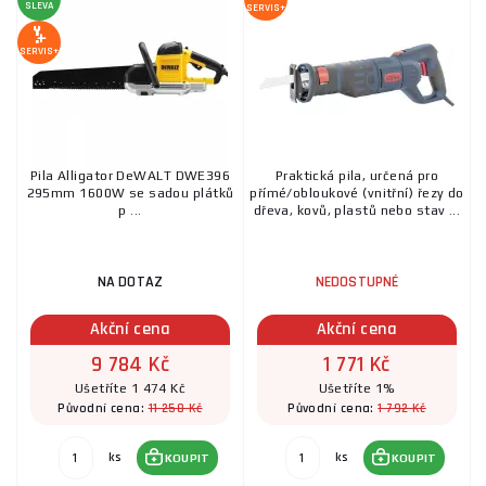
SLEVA
SERVIS+
SERVIS+
Pila Alligator DeWALT DWE396
Praktická pila, určená pro
295mm 1600W se sadou plátků
přímé/obloukové (vnitřní) řezy do
p ...
dřeva, kovů, plastů nebo stav ...
NA DOTAZ
NEDOSTUPNÉ
Akční cena
Akční cena
9 784 Kč
1 771 Kč
Ušetříte 1 474 Kč
Ušetříte 1%
11 258 Kč
1 792 Kč
Původní cena:
Původní cena:
ks
ks
KOUPIT
KOUPIT