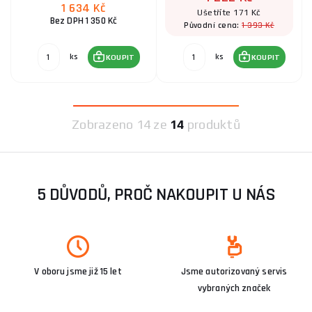
1 634 Kč
Ušetříte 171 Kč
Bez DPH 1 350 Kč
1 393 Kč
Původní cena:
ks
ks
KOUPIT
KOUPIT
Zobrazeno
14 ze
14
produktů
5 DŮVODŮ, PROČ NAKOUPIT U NÁS
V oboru jsme již 15 let
Jsme autorizovaný servis
vybraných značek