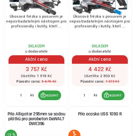
Úkosová frézka s posuvem je
Úkosová frézka s posuvem je
nepostradatelným nástrojem pro
nepostradatelným nástrojem pro
profesionály i kutily, kteří ...
profesionály i kutily, kteří ...
SKLADEM
SKLADEM
u dodavatele
u dodavatele
Akční cena
Akční cena
3 757 Kč
4 422 Kč
Ušetříte 1 918 Kč
Ušetříte 2 850 Kč
5 675 Kč
7 272 Kč
Původní cena:
Původní cena:
ks
ks
KOUPIT
KOUPIT
Pila Alligator 295mm se sadou
Pila ocaska USS 1050 R
plátků pro porobeton DeWALT
DWE396
-13 %