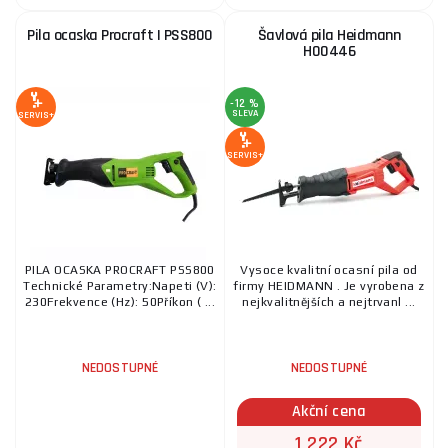
Pila ocaska Procraft | PSS800
Šavlová pila Heidmann
H00446
-12 %
SLEVA
SERVIS+
SERVIS+
PILA OCASKA PROCRAFT PSS800
Vysoce kvalitní ocasní pila od
Technické Parametry:Napeti (V):
firmy HEIDMANN . Je vyrobena z
230Frekvence (Hz): 50Příkon ( ...
nejkvalitnějších a nejtrvanl ...
NEDOSTUPNÉ
NEDOSTUPNÉ
Akční cena
1 222 Kč