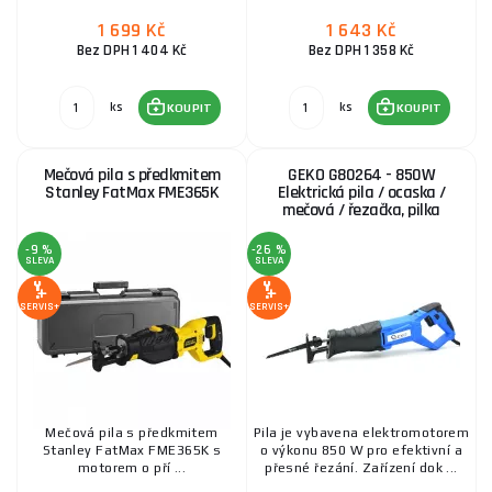
1 699 Kč
1 643 Kč
Bez DPH 1 404 Kč
Bez DPH 1 358 Kč
ks
ks
KOUPIT
KOUPIT
Mečová pila s předkmitem
GEKO G80264 - 850W
Stanley FatMax FME365K
Elektrická pila / ocaska /
mečová / řezačka, pilka
-9 %
-26 %
SLEVA
SLEVA
SERVIS+
SERVIS+
Mečová pila s předkmitem
Pila je vybavena elektromotorem
Stanley FatMax FME365K s
o výkonu 850 W pro efektivní a
motorem o pří ...
přesné řezání. Zařízení dok ...