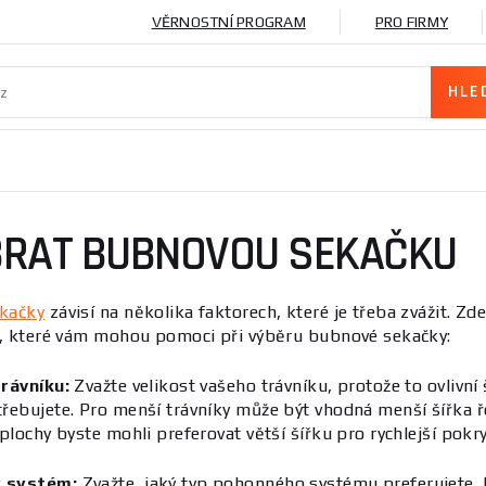
VĚRNOSTNÍ PROGRAM
PRO FIRMY
BRAT BUBNOVOU SEKAČKU
kačky
závisí na několika faktorech, které je třeba zvážit. Zde
ů, které vám mohou pomoci při výběru bubnové sekačky:
rávníku:
Zvažte velikost vašeho trávníku, protože to ovlivní
řebujete. Pro menší trávníky může být vhodná menší šířka 
plochy byste mohli preferovat větší šířku pro rychlejší pokry
 systém:
Zvažte, jaký typ pohonného systému preferujete.