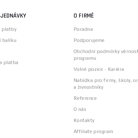
BJEDNÁVKY
O FIRMĚ
 platby
Poradna
í balíku
Podporujeme
Obchodní podmínky věrnos
programu
a platba
Volné pozice - Kariéra
Nabídka pro firmy, školy, o
a živnostníky
Reference
O nás
Kontakty
Affiliate program