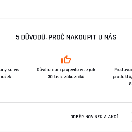
5 DŮVODŮ, PROČ NAKOUPIT U NÁS
ný servis
Důvěru nám projevilo více jak
Prodává
značek
30 tisíc zákazníků
produktů,
S
ODBĚR NOVINEK A AKCÍ