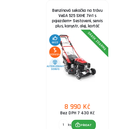
Benzínová sekačka na trávu
VeGA 525 SXHE 7in1 s
pojezdem+ Sestavení, servis
plus, kanystr, olej, kartáč
DÁREK ZDARMA
AKCE
SERVIS+
AUTORIZOVANÝ
SERVIS
8 990 Kč
Bez DPH 7 430 Kč
ks
PŘIDAT