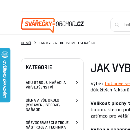
DOMŮ
JAK VYBRAT BUBNOVOU SEKAČKU
JAK VY
KATEGORIE
AKU STROJE, NÁŘADÍ A
Výběr
bubnové se
PŘÍSLUŠENSTVÍ
důležitých faktor
DÍLNA A VŠE OKOLO
Velikost plochy t
(VYBAVENÍ, STROJE,
bubnu, kterou pot
NÁŘADÍ)
zatímco pro větší 
DŘEVOOBRÁBĚCÍ STROJE,
NÁSTROJE A TECHNIKA
Výkon a pohonný