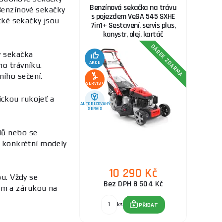
Benzínová sekačka na trávu
enzínové sekačky
s pojezdem VeGA 545 SXHE
ické sekačky jsou
7in1+ Sestavení, servis plus,
kanystr, olej, kartáč
DÁREK ZDARMA
y sekačka
AKCE
ho trávníku.
ního sečení.
SERVIS+
ickou rukojeť a
AUTORIZOVANÝ
SERVIS
lů nebo se
a konkrétní modely
10 290 Kč
ou. Vždy se
Bez DPH 8 504 Kč
em a zárukou na
ks
PŘIDAT