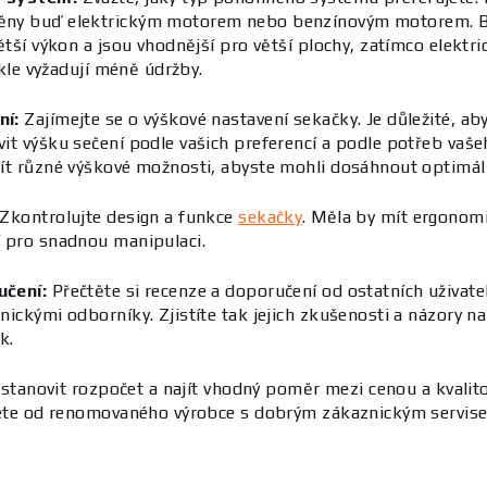
ny buď elektrickým motorem nebo benzínovým motorem. B
ětší výkon a jsou vhodnější pro větší plochy, zatímco elektr
vykle vyžadují méně údržby.
ní:
Zajímejte se o výškové nastavení sekačky. Je důležité, ab
it výšku sečení podle vašich preferencí a podle potřeb vaše
ít různé výškové možnosti, abyste mohli dosáhnout optimál
Zkontrolujte design a funkce
sekačky
. Měla by mít ergonom
 pro snadnou manipulaci.
učení:
Přečtěte si recenze a doporučení od ostatních uživate
nickými odborníky. Zjistíte tak jejich zkušenosti a názory n
k.
i stanovit rozpočet a najít vhodný poměr mezi cenou a kvalit
jete od renomovaného výrobce s dobrým zákaznickým servis