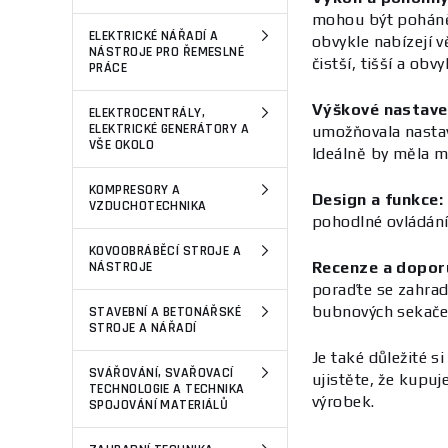
mohou být poháně
ELEKTRICKÉ NÁŘADÍ A
obvykle nabízejí v
NÁSTROJE PRO ŘEMESLNÉ
čistší, tišší a ob
PRÁCE
Výškové nastave
ELEKTROCENTRÁLY,
ELEKTRICKÉ GENERÁTORY A
umožňovala nastav
VŠE OKOLO
Ideálně by měla m
KOMPRESORY A
Design a funkce:
VZDUCHOTECHNIKA
pohodlné ovládání
KOVOOBRÁBĚCÍ STROJE A
NÁSTROJE
Recenze a dopor
poraďte se zahrad
bubnových sekače
STAVEBNÍ A BETONÁŘSKÉ
STROJE A NÁŘADÍ
Je také důležité s
SVÁŘOVÁNÍ, SVAŘOVACÍ
ujistěte, že kupu
TECHNOLOGIE A TECHNIKA
výrobek.
SPOJOVÁNÍ MATERIÁLŮ