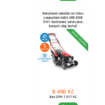
Benzínová sekačka na trávu
s pojezdem VeGA 485 SXHE
7in1+ Sestavení, servis plus,
kanystr, olej, kartáč
DÁREK ZDARMA
AKCE
SERVIS+
AUTORIZOVANÝ
SERVIS
8 490 Kč
Bez DPH 7 017 Kč