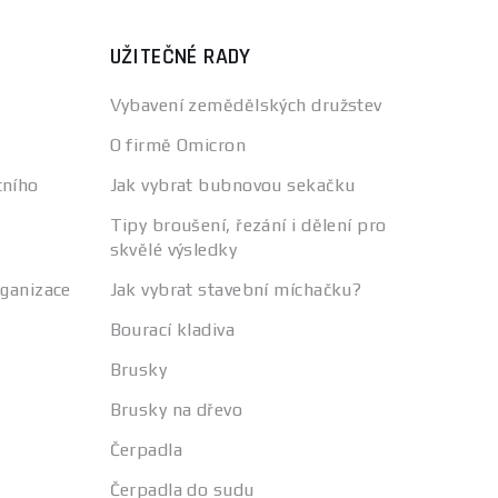
UŽITEČNÉ RADY
Vybavení zemědělských družstev
O firmě Omicron
tního
Jak vybrat bubnovou sekačku
Tipy broušení, řezání i dělení pro
skvělé výsledky
rganizace
Jak vybrat stavební míchačku?
Bourací kladiva
Brusky
Brusky na dřevo
Čerpadla
Čerpadla do sudu