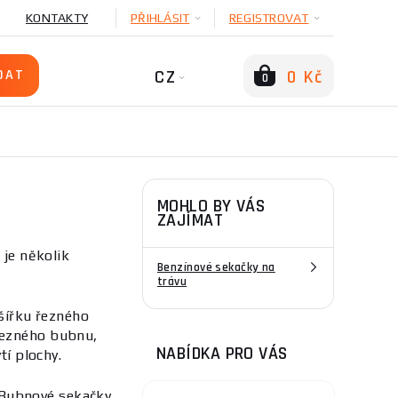
KONTAKTY
PŘIHLÁSIT
REGISTROVAT
CZ
0 Kč
0
MOHLO BY VÁS
ZAJÍMAT
 je několik
Benzínové sekačky na
trávu
 šířku řezného
řezného bubnu,
NABÍDKA PRO VÁS
tí plochy.
 Bubnové sekačky