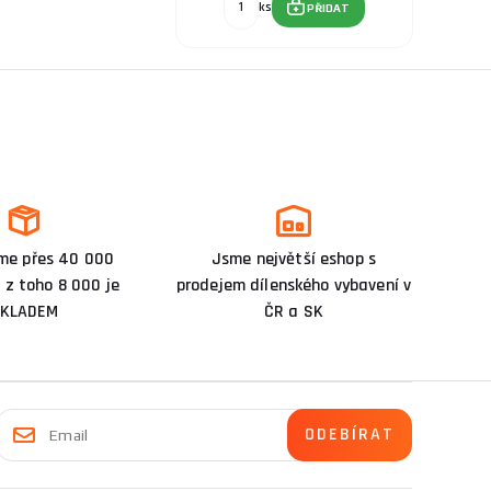
ks
PŘIDAT
me přes 40 000
Jsme největší eshop s
 z toho 8 000 je
prodejem dílenského vybavení v
KLADEM
ČR a SK