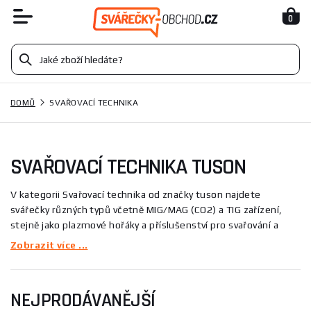
0
DOMŮ
SVAŘOVACÍ TECHNIKA
SVAŘOVACÍ TECHNIKA TUSON
V kategorii Svařovací technika od značky tuson najdete
svářečky různých typů včetně MIG/MAG (CO2) a TIG zařízení,
stejně jako plazmové hořáky a příslušenství pro svařování a
řezání. Tyto produkty slouží od základních oprav a údržby po
Zobrazit více ...
náročné konstrukční práce; v nabídce jsou například svářecí
invertor ORION 150 Set nebo plazma hořák pro Tucana 205.
Díky vysokému výkonu a spolehlivosti jsou vhodné pro
NEJPRODÁVANĚJŠÍ
profesionální i hobby použití.