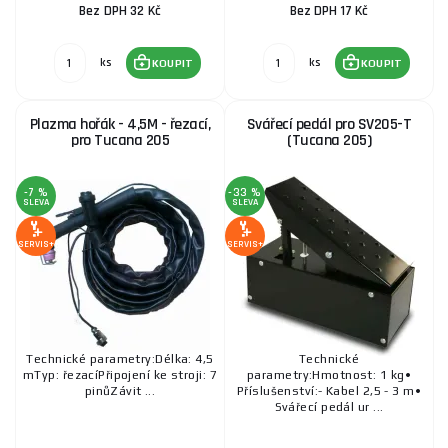
Bez DPH 32 Kč
Bez DPH 17 Kč
ks
ks
KOUPIT
KOUPIT
Plazma hořák - 4,5M - řezací,
Svářecí pedál pro SV205-T
pro Tucana 205
(Tucana 205)
-7 %
-33 %
SLEVA
SLEVA
SERVIS+
SERVIS+
Technické parametry:Délka: 4,5
Technické
mTyp: řezacíPřipojení ke stroji: 7
parametry:Hmotnost: 1 kg•
pinůZávit ...
Příslušenství:- Kabel 2,5 - 3 m•
Svářecí pedál ur ...