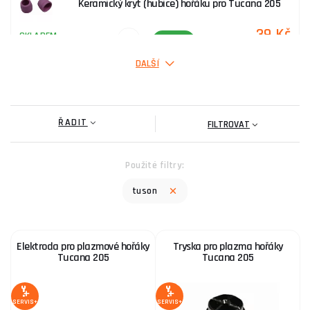
Keramický kryt (hubice) hořáku pro Tucana 205
39 Kč
SKLADEM
ks
KOUPIT
DALŠÍ
TIG hořák WP-26 - 8m/35-70, (SV160-T) s
příslušenstvím
ŘADIT
1 573 Kč
FILTROVAT
SKLADEM
u dodavatele
ks
KOUPIT
Použité filtry:
TIG hořák WP-17 - 8m/10-25, (SV160-T) s
tuson
příslušenstvím
1 089 Kč
SKLADEM
u dodavatele
ks
KOUPIT
Elektroda pro plazmové hořáky
Tryska pro plazma hořáky
Tucana 205
Tucana 205
SERVIS+
SERVIS+