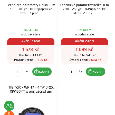
Technické parametry:Délka: 8 m
Technické parametry:Délka: 8 m
/ 35 - 70Typ: TIGPřipojení ke
/ 10 - 25Typ: TIGPřipojení ke
stroji: 7 pinů ...
stroji: 2 piny ...
SKLADEM
SKLADEM
u dodavatele
u dodavatele
Akční cena
Akční cena
1 573 Kč
1 089 Kč
Ušetříte 113 Kč
Ušetříte 545 Kč
1 686 Kč
1 634 Kč
Původní cena:
Původní cena:
ks
ks
KOUPIT
KOUPIT
TIG hořák WP-17 - 4m/10-25,
(SV160-T) s příslušenstvím
-9 %
SLEVA