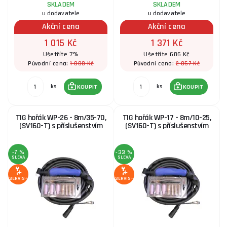
SKLADEM
SKLADEM
u dodavatele
u dodavatele
Akční cena
Akční cena
1 015 Kč
1 371 Kč
Ušetříte 7%
Ušetříte 686 Kč
1 088 Kč
2 057 Kč
Původní cena:
Původní cena:
ks
ks
KOUPIT
KOUPIT
TIG hořák WP-26 - 8m/35-70,
TIG hořák WP-17 - 8m/10-25,
(SV160-T) s příslušenstvím
(SV160-T) s příslušenstvím
-7 %
-33 %
SLEVA
SLEVA
SERVIS+
SERVIS+