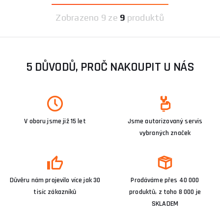
Zobrazeno
9 ze
9
produktů
5 DŮVODŮ, PROČ NAKOUPIT U NÁS
V oboru jsme již 15 let
Jsme autorizovaný servis
vybraných značek
Důvěru nám projevilo více jak 30
Prodáváme přes 40 000
tisíc zákazníků
produktů, z toho 8 000 je
SKLADEM