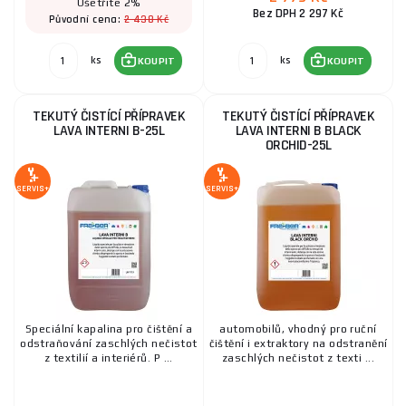
Ušetříte 2%
Bez DPH 2 297 Kč
2 438 Kč
Původní cena:
ks
ks
KOUPIT
KOUPIT
TEKUTÝ ČISTÍCÍ PŘÍPRAVEK
TEKUTÝ ČISTÍCÍ PŘÍPRAVEK
LAVA INTERNI B-25L
LAVA INTERNI B BLACK
ORCHID-25L
SERVIS+
SERVIS+
Speciální kapalina pro čištění a
automobilů, vhodný pro ruční
odstraňování zaschlých nečistot
čištění i extraktory na odstranění
z textilií a interiérů. P ...
zaschlých nečistot z texti ...