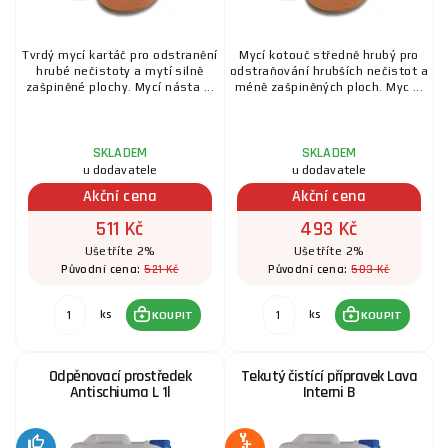
Tvrdý mycí kartáč pro odstranění
Mycí kotouč středně hrubý pro
hrubé nečistoty a mytí silně
odstraňování hrubších nečistot a
zašpiněné plochy. Mycí násta ...
méně zašpiněných ploch. Myc ...
SKLADEM
SKLADEM
u dodavatele
u dodavatele
Akční cena
Akční cena
511 Kč
493 Kč
Ušetříte 2%
Ušetříte 2%
521 Kč
503 Kč
Původní cena:
Původní cena:
ks
ks
KOUPIT
KOUPIT
Odpěnovací prostředek
Tekutý čistící přípravek Lava
Antischiuma L 1l
Interni B