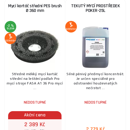
Mycí kartáč střední PES brush
TEKUTÝ MYCÍ PROSTŘEDEK
Ø 360 mm
POKER-25L
-2 %
SLEVA
SERVIS+
SERVIS+
Středně měkký mycí kartáč
Silně pěnivý předmycí koncentrát.
střední na leštění podlah Pro
Je určen speciálně pro
mycí stroje FASA A1 36 Pro mycí
odstranění houževnatých
...
nečistot ...
NEDOSTUPNÉ
NEDOSTUPNÉ
Akční cena
2 389 Kč
2 779 Kč