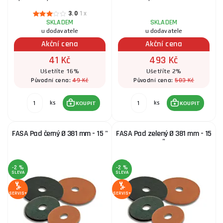
3.0
1x
SKLADEM
SKLADEM
u dodavatele
u dodavatele
Akční cena
Akční cena
41 Kč
493 Kč
Ušetříte 16%
Ušetříte 2%
49 Kč
503 Kč
Původní cena:
Původní cena:
ks
ks
KOUPIT
KOUPIT
FASA Pad černý Ø 381 mm - 15 "
FASA Pad zelený Ø 381 mm - 15
"
-2 %
-2 %
SLEVA
SLEVA
SERVIS+
SERVIS+