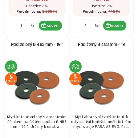
Ušetříte 2%
Ušetříte 2%
2 808 Kč
742 Kč
Původní cena:
Původní cena:
ks
ks
KOUPIT
KOUPIT
Pad zelený Ø 483 mm - 19 "
Pad černý Ø 483 mm - 19
-2 %
-2 %
SLEVA
SLEVA
SERVIS+
SERVIS+
Mycí kotouč zelený s abrasivním
Mycí abrasivní tvrdý kotouč k
účinkem na čištění podlah Ø 483
odstranění hrubých nečistot. Pro
mm - 19 ". Určený k odstra ...
mycí stroje FASA A5 EVO. Pr ...