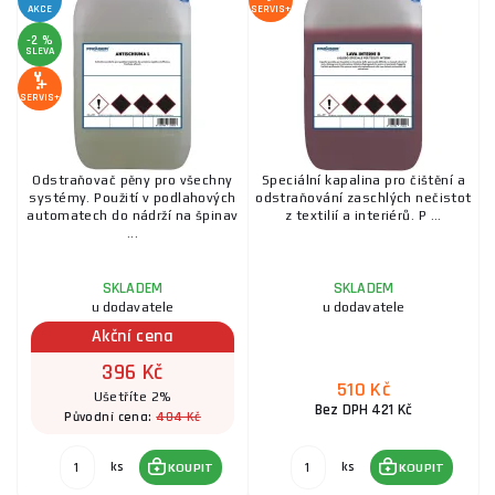
AKCE
SERVIS+
-2 %
SLEVA
SERVIS+
Odstraňovač pěny pro všechny
Speciální kapalina pro čištění a
systémy. Použití v podlahových
odstraňování zaschlých nečistot
automatech do nádrží na špinav
z textilií a interiérů. P ...
...
SKLADEM
SKLADEM
u dodavatele
u dodavatele
Akční cena
396 Kč
510 Kč
Ušetříte 2%
Bez DPH 421 Kč
404 Kč
Původní cena:
ks
ks
KOUPIT
KOUPIT