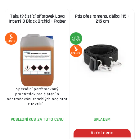
Tekutý čistící přípravek Lava
Pás přes rameno, délka 115 -
Interni B Black Orchid - Fraber
215 cm
-3 %
SLEVA
SERVIS+
SERVIS+
Speciální parfémovaný
prostředek pro čištění a
odstraňování zaschlých nečistot
z textilií ...
POSLEDNÍ KUS ZA TUTO CENU
SKLADEM
Akční cena