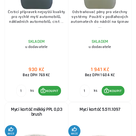
Čisticí přípravek nejvyšší kvality
Odstraňovač pěny pro všechny
pro rychlé mytí automobilů,
systémy. Použití v podlahových
nákladních automobilů, cist ...
automatech do nádrží na špinav
...
SKLADEM
SKLADEM
u dodavatele
u dodavatele
930 Kč
1 941 Kč
Bez DPH 769 Kč
Bez DPH 1 604 Kč
ks
ks
KOUPIT
KOUPIT
Mycí kartáč měkký PPL 0,03
Mycí kartáč 5.511.1097
brush
AKCE
AKCE