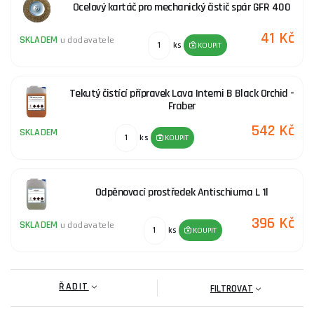
Ocelový kartáč pro mechanický čistič spár GFR 400
41 Kč
SKLADEM
u dodavatele
ks
KOUPIT
Tekutý čistící přípravek Lava Interni B Black Orchid -
Fraber
542 Kč
SKLADEM
ks
KOUPIT
Odpěnovací prostředek Antischiuma L 1l
396 Kč
SKLADEM
u dodavatele
ks
KOUPIT
ŘADIT
FILTROVAT