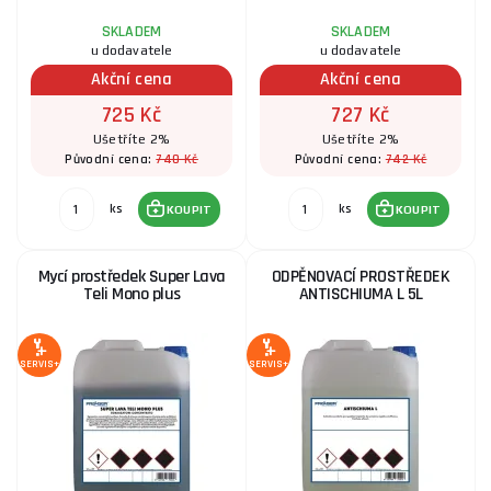
SKLADEM
SKLADEM
u dodavatele
u dodavatele
Akční cena
Akční cena
725 Kč
727 Kč
Ušetříte 2%
Ušetříte 2%
740 Kč
742 Kč
Původní cena:
Původní cena:
ks
ks
KOUPIT
KOUPIT
Mycí prostředek Super Lava
ODPĚNOVACÍ PROSTŘEDEK
Teli Mono plus
ANTISCHIUMA L 5L
SERVIS+
SERVIS+