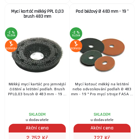
Mycí kartáč měkký PPL 0,03
Pad béžový Ø 483 mm - 19 "
brush 483 mm
-2 %
-2 %
SLEVA
SLEVA
SERVIS+
SERVIS+
Měkký mycí kartáč pro jemnější
Mycí kotouč měkký na leštění
čištění a leštění podlah. Brush
nebo odvoskování podlah Ø 483
PPL0,03 brush Ø 483 mm - 19 ...
mm - 19 " Pro mycí stroje FASA ...
SKLADEM
SKLADEM
u dodavatele
u dodavatele
Akční cena
Akční cena
2 752 Kč
727 Kč