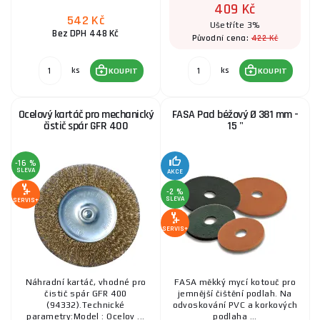
409 Kč
542 Kč
Ušetříte 3%
Bez DPH 448 Kč
422 Kč
Původní cena:
ks
ks
KOUPIT
KOUPIT
Ocelový kartáč pro mechanický
FASA Pad béžový Ø 381 mm -
čistič spár GFR 400
15 "
-16 %
SLEVA
AKCE
-2 %
SLEVA
SERVIS+
SERVIS+
Náhradní kartáč, vhodné pro
FASA měkký mycí kotouč pro
čistič spár GFR 400
jemnější čištění podlah. Na
(94332).Technické
odvoskování PVC a korkových
parametry:Model : Ocelov ...
podlaha ...