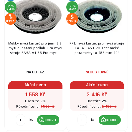
-2 %
-2 %
SLEVA
SLEVA
SERVIS+
SERVIS+
Měkký mycí kartáč pro jemnější
PPL mycí kartáč pro mycí stroje
mytí a leštění podlah. Pro mycí
FASA - A5 EVO Technické
stroje FASA A1 36 Pro myc ...
parametry: ø 483 mm 19"
NA DOTAZ
NEDOSTUPNÉ
Akční cena
Akční cena
1 558 Kč
2 416 Kč
Ušetříte 2%
Ušetříte 2%
1 590 Kč
2 465 Kč
Původní cena:
Původní cena:
ks
ks
KOUPIT
KOUPIT