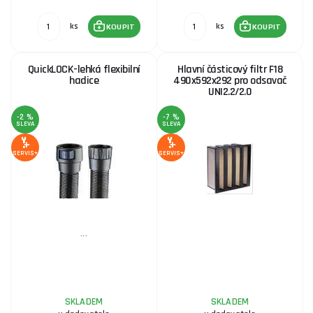
ks
ks
KOUPIT
KOUPIT
QuickLOCK-lehká flexibilní
Hlavní částicový filtr F18
hadice
490x592x292 pro odsavač
UNI2.2/2.0
-2 %
-7 %
SLEVA
SLEVA
SERVIS+
SERVIS+
...
SKLADEM
SKLADEM