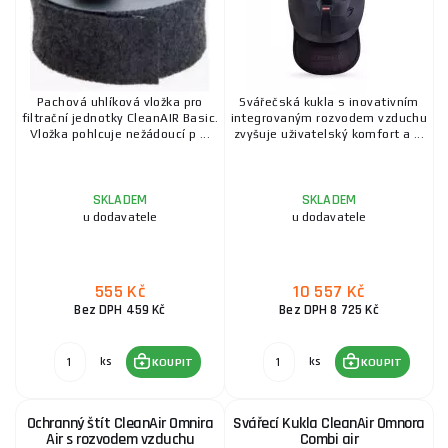
Pachová uhlíková vložka pro
Svářečská kukla s inovativním
filtrační jednotky CleanAIR Basic.
integrovaným rozvodem vzduchu
Vložka pohlcuje nežádoucí p ...
zvyšuje uživatelský komfort a ...
SKLADEM
SKLADEM
u dodavatele
u dodavatele
555 Kč
10 557 Kč
Bez DPH 459 Kč
Bez DPH 8 725 Kč
ks
ks
KOUPIT
KOUPIT
Ochranný štít CleanAir Omnira
Svářecí Kukla CleanAir Omnora
Air s rozvodem vzduchu
Combi air