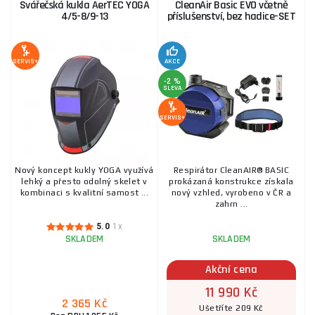
Svářečská kukla AerTEC YOGA
CleanAir Basic EVO včetně
4/5-8/9-13
příslušenství, bez hadice-SET
Nabíječka pro akumulátory CleanAIR Basic 2000
SERVIS+
AKCE
1 439 Kč
SKLADEM
ks
KOUPIT
-2 %
SLEVA
SERVIS+
Ochranný štít CleanAir Omnira Air s rozvodem
vzduchu
5 447 Kč
SKLADEM
u dodavatele
ks
KOUPIT
Nový koncept kukly YOGA využívá
Respirátor CleanAIR® BASIC
lehký a přesto odolný skelet v
prokázaná konstrukce získala
kombinaci s kvalitní samost ...
nový vzhled, vyrobeno v ČR a
zahrn ...
Akumulátor CleanAIR AerGO
5.0
1x
SKLADEM
SKLADEM
3 843 Kč
SKLADEM
u dodavatele
ks
KOUPIT
Akční cena
11 990 Kč
2 365 Kč
Ušetříte 209 Kč