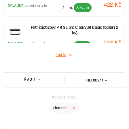
422 Kč
SKLADEM
u dodavatele
ks
KOUPIT
Filtr částicový P R SL pro CleanAIR Basic (balení 2
ks)
993 Kč
SKLADEM
u dodavatele
ks
KOUPIT
DALŠÍ
Svářečská kukla AerTEC YOGA s kazetou True color
4/5-8/9-13
ŘADIT
2 367 Kč
FILTROVAT
SKLADEM
ks
KOUPIT
Použité filtry:
CleanAir AerGO s příslušenstvím,
cleanair
akumulátor,nabíječka,2filtry P R SL
18 680 Kč
SKLADEM
u dodavatele
ks
KOUPIT