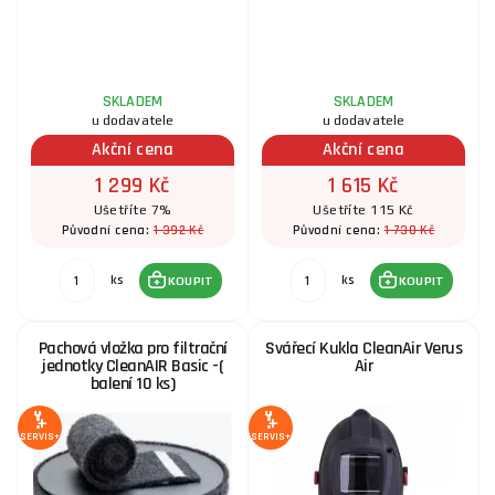
SKLADEM
SKLADEM
u dodavatele
u dodavatele
Akční cena
Akční cena
1 299 Kč
1 615 Kč
Ušetříte 7%
Ušetříte 115 Kč
1 392 Kč
1 730 Kč
Původní cena:
Původní cena:
ks
ks
KOUPIT
KOUPIT
Pachová vložka pro filtrační
Svářecí Kukla CleanAir Verus
jednotky CleanAIR Basic -(
Air
balení 10 ks)
SERVIS+
SERVIS+