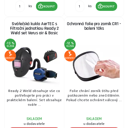
ks
ks
KOUPIT
KOUPIT
Svářečská kukla AerTEC s
Ochranná folie pro zorník CR1 -
Filtrační jednotkou Ready 2
balení 10ks
Weld set Verus air & Basic
-13 %
-12 %
SLEVA
SLEVA
SERVIS+
SERVIS+
Ready 2 Weld obsahuje vše co
Folie chrání zorník štítu před
potřebujete pro práci v
poškozením nebo znečištěním.
praktickém balení. Set obsahuje
Pokud chcete ochránit válcový ...
sváře ...
SKLADEM
SKLADEM
u dodavatele
u dodavatele