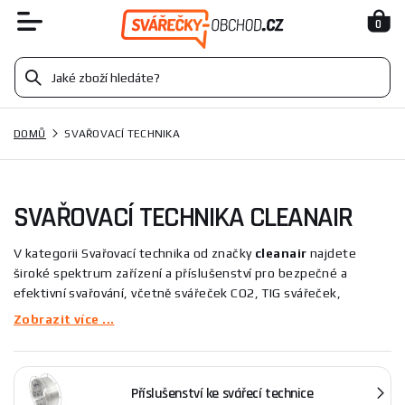
0
DOMŮ
SVAŘOVACÍ TECHNIKA
SVAŘOVACÍ TECHNIKA CLEANAIR
V kategorii Svařovací technika od značky
cleanair
najdete
široké spektrum zařízení a příslušenství pro bezpečné a
efektivní svařování, včetně svářeček CO2, TIG svářeček,
filtračně-ventilačních jednotek a ochranných pomůcek jako
Zobrazit více ...
svářečská kukla AerTEC YOGA 45-89-13 nebo ochranný štít
UniMask. Produkty slouží k ochraně dýchání, zraku a obličeje a
ke zlepšení pracovního komfortu pro profesionály i domácí
Příslušenství ke svářecí technice
kutily.