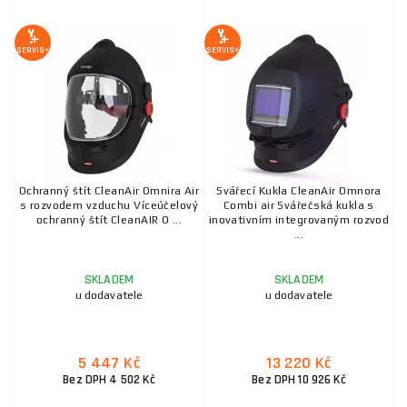
SERVIS+
SERVIS+
Ochranný štít CleanAir Omnira Air
Svářecí Kukla CleanAir Omnora
s rozvodem vzduchu Víceúčelový
Combi air Svářečská kukla s
ochranný štít CleanAIR O ...
inovativním integrovaným rozvod
...
SKLADEM
SKLADEM
u dodavatele
u dodavatele
5 447 Kč
13 220 Kč
Bez DPH 4 502 Kč
Bez DPH 10 926 Kč