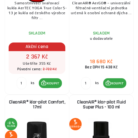
Samostmívací svařovací
CleanAIR® AerGO® – univerzální
kukla AerTEC YOGA True Color 5-
filtračně-ventilační jednotka
13 je kukla od českého výrobce
určená k osobní ochraně dýcha ...
filtr ...
SKLADEM
SKLADEM
u dodavatele
Akční cena
2 367 Kč
18 680 Kč
Ušetříte 355 Kč
Bez DPH 15 438 Kč
2 722 Kč
Původní cena:
ks
ks
KOUPIT
KOUPIT
CleanAIR® klar-pilot Comfort,
CleanAIR® klar-pilot Fluid
17ml
Super Plus - 100 ml
-8 %
SLEVA
SERVIS+