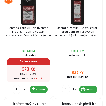
SERVIS+
Ochrana zorníku - čistí, chrání
Ochrana zorníku - čistí, chrání
proti zamlžení a vytváří
proti zamlžení a vytváří
antistatický film. Péče o všechn
antistatický film. Péče o všechn
...
...
SKLADEM
SKLADEM
u dodavatele
u dodavatele
Akční cena
378 Kč
637 Kč
Ušetříte 8%
Bez DPH 526 Kč
410 Kč
Původní cena:
ks
ks
KOUPIT
KOUPIT
Filtr částicový P R SL pro
CleanAIR Basic předfiltr