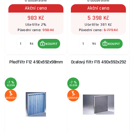
u dodavatele
u dodavatele
Akční cena
Akční cena
983 Kč
5 398 Kč
Ušetříte 2%
Ušetříte 381 Kč
998 Kč
5 779 Kč
Původní cena:
Původní cena:
ks
ks
KOUPIT
KOUPIT
Předfiltr F12 490x592x98mm
Ocelový filtr F15 490x592x292
-7 %
-7 %
SLEVA
SLEVA
SERVIS+
SERVIS+