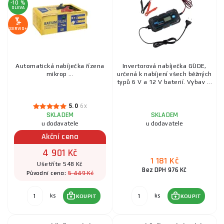
-10 %
SLEVA
SERVIS+
​Automatická nabíječka řízena
Invertorová nabíječka GÜDE,
mikrop ...
určená k nabíjení všech běžných
typů 6 V a 12 V baterií. Vybav ...
5.0
6x
SKLADEM
SKLADEM
u dodavatele
u dodavatele
Akční cena
4 901 Kč
1 181 Kč
Ušetříte 548 Kč
Bez DPH 976 Kč
5 449 Kč
Původní cena:
ks
ks
KOUPIT
KOUPIT