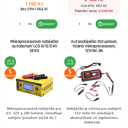
1 290 Kč
Ušetříte 483 Kč
Bez DPH 1 066 Kč
3 643 Kč
Původní cena:
ks
ks
KOUPIT
KOUPIT
Mikroprocesorová nabíječka
Autonabíječka 9stupňová,
autobaterií LCD 6/12/24V
řízená mikroprocesorem,
GEKO
12V/6V, 8A
-22 %
-3 %
SLEVA
SLEVA
SERVIS+
SERVIS+
Mikroprocesorová nabíječka pro
Nabíječka je určena pro nabíjení
6V, 12V a 24V baterie. Umožňuje
12V nebo 6V olověných
nabíjení proudem od 0A do 1 ...
akumulátorů se zaplavenou
elektrodo ...