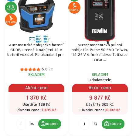
-9 %
SLEVA
SERVIS+
SERVIS+
Automatická nabíječka baterií
Microprocesorová pulsní
GÜDE, určená k nabíjení 12 V
nabíječka Pulse 50 EVO Telwin,
baterií vozidel. Po ukončení pr ...
12-24 V s funkcí desulfatizace
auto ...
5.0
2x
SKLADEM
SKLADEM
u dodavatele
Akční cena
Akční cena
1 370 Kč
9 877 Kč
Ušetříte 129 Kč
Ušetříte 305 Kč
1 499 Kč
10 182 Kč
Původní cena:
Původní cena:
ks
ks
KOUPIT
KOUPIT