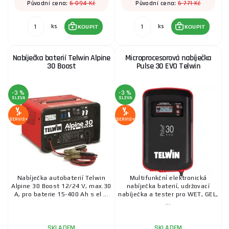
6 094 Kč
6 771 Kč
Původní cena:
Původní cena:
ks
ks
KOUPIT
KOUPIT
Nabíječka baterií Telwin Alpine
Microprocesorová nabíječka
30 Boost
Pulse 30 EVO Telwin
-3 %
-3 %
SLEVA
SLEVA
SERVIS+
SERVIS+
Nabíječka autobaterií Telwin
Multifunkční elektronická
Alpine 30 Boost 12/24 V, max.30
nabíječka baterií, udržovací
A, pro baterie 15-400 Ah s el ...
nabíječka a tester pro WET, GEL,
...
SKLADEM
SKLADEM