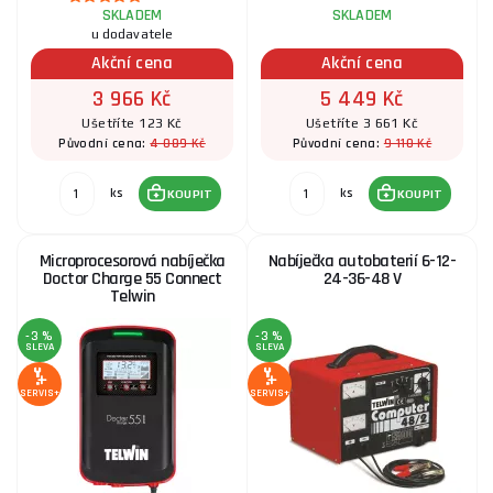
SKLADEM
SKLADEM
u dodavatele
Akční cena
Akční cena
3 966 Kč
5 449 Kč
Ušetříte 123 Kč
Ušetříte 3 661 Kč
4 089 Kč
9 110 Kč
Původní cena:
Původní cena:
ks
ks
KOUPIT
KOUPIT
Microprocesorová nabíječka
Nabíječka autobaterií 6-12-
Doctor Charge 55 Connect
24-36-48 V
Telwin
-3 %
-3 %
SLEVA
SLEVA
SERVIS+
SERVIS+