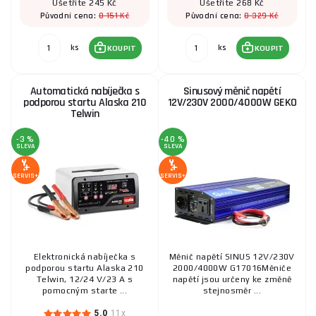
Ušetříte 245 Kč
Ušetříte 268 Kč
8 151 Kč
8 329 Kč
Původní cena:
Původní cena:
ks
ks
KOUPIT
KOUPIT
Automatická nabíječka s
Sinusový měnič napětí
podporou startu Alaska 210
12V/230V 2000/4000W GEKO
Telwin
-3 %
-40 %
SLEVA
SLEVA
SERVIS+
SERVIS+
Elektronická nabíječka s
Měnič napětí SINUS 12V/230V
podporou startu Alaska 210
2000/4000W G17016Měniče
Telwin, 12/24 V/23 A s
napětí jsou určeny ke změně
pomocným starte ...
stejnosměr ...
5.0
11x