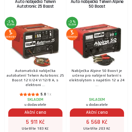
Auto nabíječka Telwin
Auto nabíječka Telwin Alpine
Autotronic 25 Boost
50 Boost
-3 %
-3 %
SLEVA
SLEVA
SERVIS+
SERVIS+
Automatická nabíječka
Nabíječka Alpine 50 Boost je
autobaterií Telwin Autotronic 25
určena pro nabíjení baterií s
Boost 12 V/24 V/12/8 A, s
elektrolytem s napětím 12 a 24
elektroni ...
...
5.0
1x
SKLADEM
SKLADEM
u dodavatele
u dodavatele
Akční cena
Akční cena
5 911 Kč
6 568 Kč
Ušetříte 183 Kč
Ušetříte 203 Kč