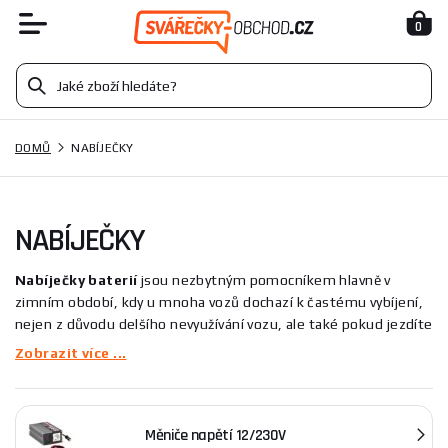
0
DOMŮ
NABÍJEČKY
NABÍJEČKY
Nabíječky
baterií
jsou nezbytným pomocníkem hlavně v
zimním období, kdy u mnoha vozů dochazí k častému vybíjení,
nejen z důvodu delšího nevyužívání vozu, ale také pokud jezdíte
na krátké vzdálenosti, protože baterie nemá příležitost se
Zobrazit více ...
důkladně dobít. Při výběru je důležité si ověřit, jaké nabíjecí
napětí využívá Vaše baterie, nabíjecí napětí zjistíte na štítku
baterie. Nabízíme nabíječky
6V
pro baterie motocyklů,
12V
pro
Měniče napětí 12/230V
baterie automobilů a některých motocyklů a
24V
pro