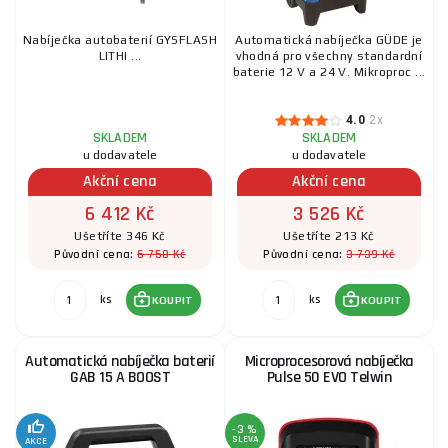
Nabíječka autobaterií GYSFLASH
Automatická nabíječka GÜDE je
LITHI ...
vhodná pro všechny standardní
baterie 12 V a 24 V. Mikroproc ...
4.0
2x
SKLADEM
SKLADEM
u dodavatele
u dodavatele
Akční cena
Akční cena
6 412 Kč
3 526 Kč
Ušetříte 346 Kč
Ušetříte 213 Kč
6 758 Kč
3 739 Kč
Původní cena:
Původní cena:
ks
ks
KOUPIT
KOUPIT
Automatická nabíječka baterií
Microprocesorová nabíječka
GAB 15 A BOOST
Pulse 50 EVO Telwin
-3 %
SLEVA
AKCE