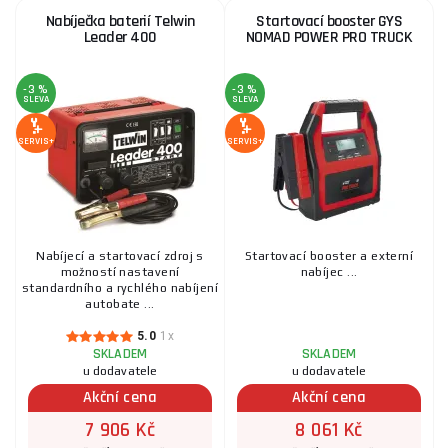
Nabíječka baterií Telwin
Startovací booster GYS
Leader 400
NOMAD POWER PRO TRUCK
-3 %
-3 %
SLEVA
SLEVA
SERVIS+
SERVIS+
Nabíjecí a startovací zdroj s
Startovací booster a externí
možností nastavení
nabíjec ...
standardního a rychlého nabíjení
autobate ...
5.0
1x
SKLADEM
SKLADEM
u dodavatele
u dodavatele
Akční cena
Akční cena
7 906 Kč
8 061 Kč