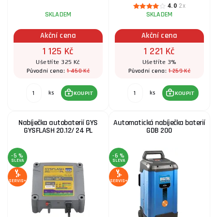
4.0
2x
SKLADEM
SKLADEM
Akční cena
Akční cena
1 125 Kč
1 221 Kč
Ušetříte 325 Kč
Ušetříte 3%
1 450 Kč
1 259 Kč
Původní cena:
Původní cena:
ks
ks
KOUPIT
KOUPIT
Nabíječka autobaterií GYS
Automatická nabíječka baterií
GYSFLASH 20.12/ 24 PL
GDB 200
-5 %
-6 %
SLEVA
SLEVA
SERVIS+
SERVIS+