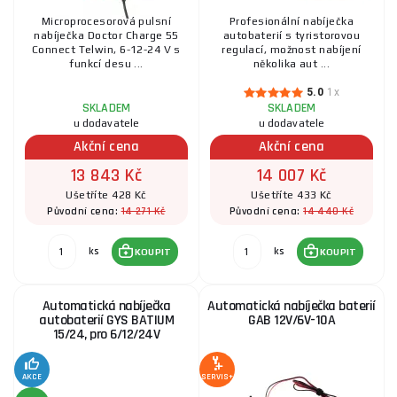
Microprocesorová pulsní
Profesionální nabíječka
nabíječka Doctor Charge 55
autobaterií s tyristorovou
Connect Telwin, 6-12-24 V s
regulací, možnost nabíjení
funkcí desu ...
několika aut ...
5.0
1x
SKLADEM
SKLADEM
u dodavatele
u dodavatele
Akční cena
Akční cena
13 843 Kč
14 007 Kč
Ušetříte 428 Kč
Ušetříte 433 Kč
14 271 Kč
14 440 Kč
Původní cena:
Původní cena:
ks
ks
KOUPIT
KOUPIT
Automatická nabíječka
Automatická nabíječka baterií
autobaterií GYS BATIUM
GAB 12V/6V-10A
15/24, pro 6/12/24V
AKCE
SERVIS+