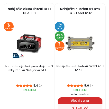
V naší nabídce naleznete nabíječky s širokou nabídkou typů,
značek a bohatých vlastností, ze kterých si jistě vybere
Nabíječka akumulátorů GETI
Nabíječka autobaterií GYS
každý.
Stačí si jen vybrat. O radu při výběru, koupi či platbě nás
GCA003
GYSFLASH 12.12
Testery autobaterií
neváhejte
kontaktovat
, rádi Vám pomůžeme.
SERVIS+
AKCE
-13 %
SLEVA
SERVIS+
Na tento výrobek poskytujeme 3
Nabíječka autobaterií GYSFLASH
roky záruku.Nabíječka GET ...
12.12 ...
5.0
2x
5.0
1x
SKLADEM
SKLADEM
u dodavatele
Akční cena
3 160 Kč