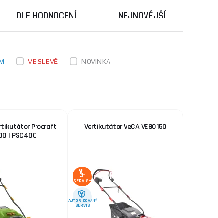
DLE HODNOCENÍ
NEJNOVĚJŠÍ
EM
VE SLEVĚ
NOVINKA
ertikutátor Procraft
Vertikutátor VeGA VE80150
0 | PSC400
SERVIS+
AUTORIZOVANÝ
SERVIS