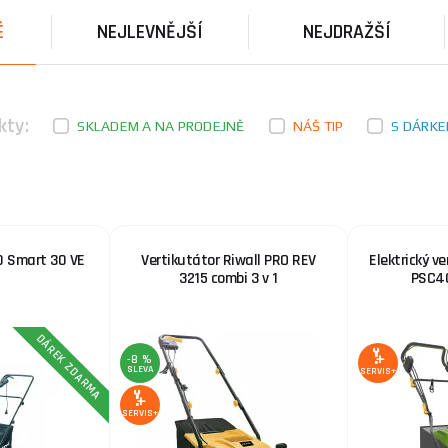
É
NEJLEVNĚJŠÍ
NEJDRAŽŠÍ
kty:
SKLADEM A NA PRODEJNĚ
NÁŠ TIP
S DÁRK
D Smart 30 VE
Vertikutátor Riwall PRO REV
Elektrický v
3215 combi 3 v 1
PSC40
DÁREK ZDARMA
-8 %
SLEVA
SERVIS+
SERVIS+