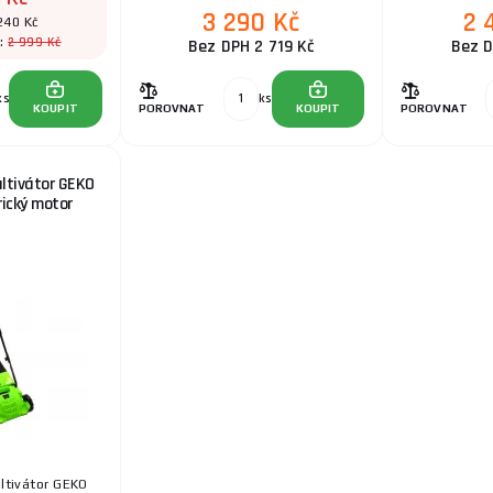
3 290 Kč
2 
240 Kč
2 999 Kč
a:
Bez DPH 2 719 Kč
Bez D
ks
ks
KOUPIT
POROVNAT
KOUPIT
POROVNAT
ultivátor GEKO
rický motor
ultivátor GEKO