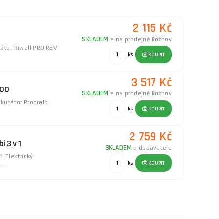
2 115 Kč
SKLADEM
a na prodejně Rožnov
tátor Riwall PRO REV
ks
KOUPIT
3 517 Kč
400
SKLADEM
a na prodejně Rožnov
ikutátor Procraft
ks
KOUPIT
2 759 Kč
i 3 v 1
SKLADEM
u dodavatele
1 Elektrický
ks
KOUPIT
...
1 999 Kč
SKLADEM
a na prodejně Rožnov
t 30 VE je výkonný
ks
KOUPIT
.