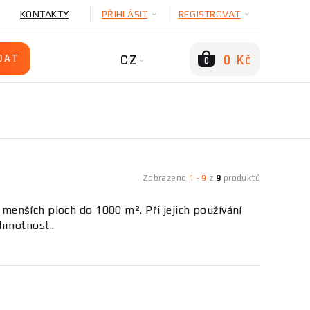
KONTAKTY
PŘIHLÁSIT
REGISTROVAT
CZ
0 Kč
0
Zobrazeno
1
-
9
z
9
produktů
ě menších ploch do 1000 m². Při jejich používání
 hmotnost..