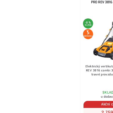
PRO REV 3816 
-8 %
SLEVA
SERVIS+
Elektrický vertiku
REV 3816 combi 3 
travní provzdu
SKLA
u dodav
Akční 
2 759