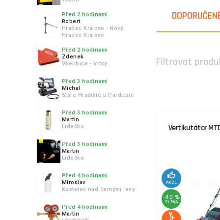
DOPORUČEN
Před 2 hodinami
Robert
Hradec Králove - Nový
Hradec Králove
Před 2 hodinami
Zdenek
Filtrovat produ
Všelibice - Vrtky
Před 3 hodinami
Michal
Stare Hradiště u Pardubic
Před 3 hodinami
Martin
Vertikutátor MT
Lidečko
Před 3 hodinami
Martin
Lidečko
Před 4 hodinami
Miroslav
AKCE
Kostelec nad černými lesy
-40 %
SLEVA
Před 4 hodinami
Martin