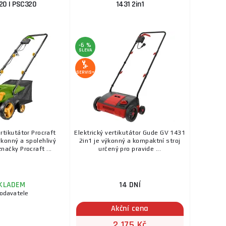
20 | PSC320
1431 2in1
-6 %
SLEVA
SERVIS+
ertikutátor Procraft
Elektrický vertikutátor Gude GV 1431
ýkonný a spolehlivý
2in1 je výkonný a kompaktní stroj
načky Procraft ...
určený pro pravide ...
KLADEM
14 DNÍ
dodavatele
Akční cena
2 175 Kč