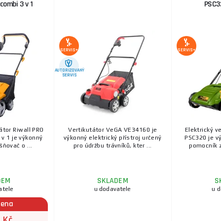
combi 3 v 1
PSC3
SERVIS+
SERVIS+
AUTORIZOVANÝ
SERVIS
tátor Riwall PRO
Vertikutátor VeGA VE34160 je
Elektrický v
v 1 je výkonný
výkonný elektrický přístroj určený
PSC320 je v
šňovač o ...
pro údržbu trávníků, kter ...
pomocník z
DEM
SKLADEM
S
atele
u dodavatele
u 
cena
 Kč