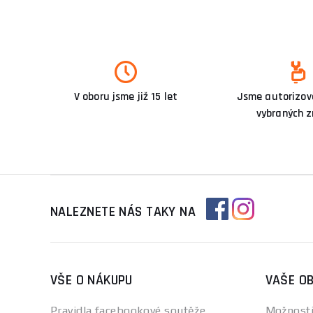
V oboru jsme již 15 let
Jsme autorizova
vybraných 
NALEZNETE NÁS TAKY NA
VŠE O NÁKUPU
VAŠE O
Pravidla facebookové soutěže
Možnosti