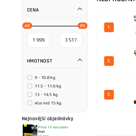
CENA
1.
HMOTNOST
2.
9 - 10.8 kg
11.5 - 11.6 kg
3.
13 - 14.5 kg
více než 15 kg
Nejnovější objednávky
4.
Před 15 minutami
Ivan
Vsetín