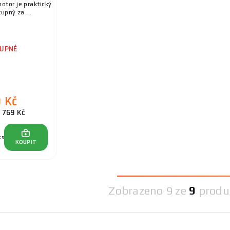
otor je praktický
upný za ...
UPNÉ
0 Kč
 769 Kč
ks
KOUPIT
Zobrazeno
9 ze
9
produ