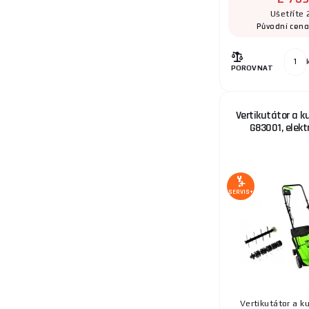
Ušetříte 
Původní cen
POROVNAT
Vertikutátor a k
G83001, elekt
SERVIS+
Vertikutátor a k