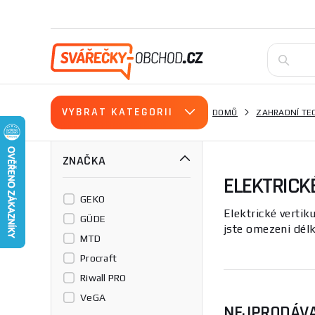
VYBRAT KATEGORII
DOMŮ
ZAHRADNÍ TE
ZNAČKA
ELEKTRICK
GEKO
Elektrické vertik
GÜDE
jste omezeni dél
MTD
Procraft
Riwall PRO
VeGA
NEJPRODÁVA