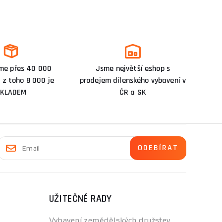
me přes 40 000
Jsme největší eshop s
 z toho 8 000 je
prodejem dílenského vybavení v
KLADEM
ČR a SK
UŽITEČNÉ RADY
Vybavení zemědělských družstev