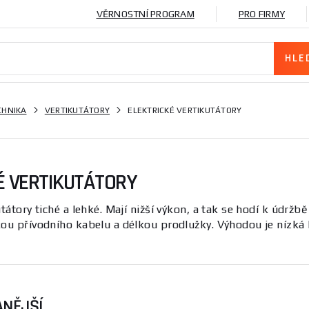
VĚRNOSTNÍ PROGRAM
PRO FIRMY
CHNIKA
VERTIKUTÁTORY
ELEKTRICKÉ VERTIKUTÁTORY
É VERTIKUTÁTORY
utátory tiché a lehké. Mají nižší výkon, a tak se hodí k údržb
kou přívodního kabelu a délkou prodlužky. Výhodou je nízká
NĚJŠÍ