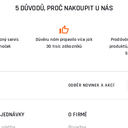
5 DŮVODŮ, PROČ NAKOUPIT U NÁS
ný servis
Důvěru nám projevilo více jak
Prodává
značek
30 tisíc zákazníků
produktů,
S
ODBĚR NOVINEK A AKCÍ
BJEDNÁVKY
O FIRMĚ
 platby
Poradna