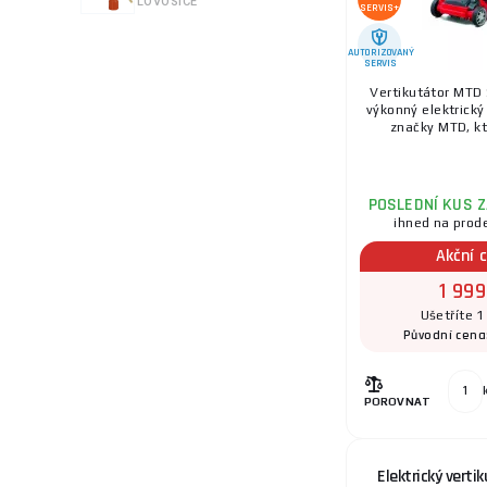
LOVOSICE
SERVIS+
AUTORIZOVANÝ
SERVIS
Vertikutátor MTD 
výkonný elektrický
značky MTD, kt
POSLEDNÍ KUS 
ihned na prod
Akční 
1 999
Ušetříte 1
Původní cena
POROVNAT
Elektrický verti