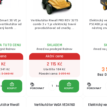
Smart 30 VE je
Vertikutátor Riwall PRO REV 3215
Elektrický v
 vertikutátor od
combi 3 v 1 je elektrický travní
PSC400 je v
erý komb ...
provzdušňovač od značky ...
nástroj zna
ZA TUTO CENU
SKLADEM
S
ejně Rožnov
ihned na prodejně Rožnov
ihned na 
cena
Akční cena
 Kč
2 115 Kč
3 
 341 Kč
Ušetříte 184 Kč
3 340 Kč
2 299 Kč
:
Původní cena:
Bez D
ks
ks
KOUPIT
POROVNAT
KOUPIT
POROVNAT
kutátor Riwall
Vertikutátor VeGA VE34160
Elektrický v