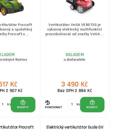
ertikutátor Procraft
Vertikutátor VeGA VE80150 je
ýkonný a spolehlivý
výkonný elektrický multifunkční
čky Procraft u ...
provzdušňovač od značky VeGA ...
KLADEM
SKLADEM
prodejně Rožnov
u dodavatele
517 Kč
3 490 Kč
PH 2 907 Kč
Bez DPH 2 884 Kč
ks
ks
KOUPIT
POROVNAT
KOUPIT
ertikutátor Procraft
Elektrický vertikutátor Gude GV