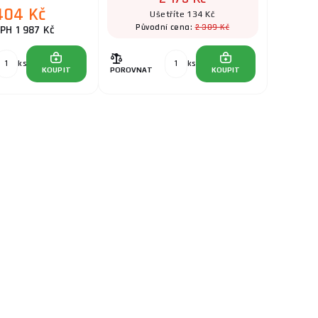
404 Kč
Ušetříte 134 Kč
2 309 Kč
Původní cena:
PH 1 987 Kč
ks
ks
KOUPIT
POROVNAT
KOUPIT