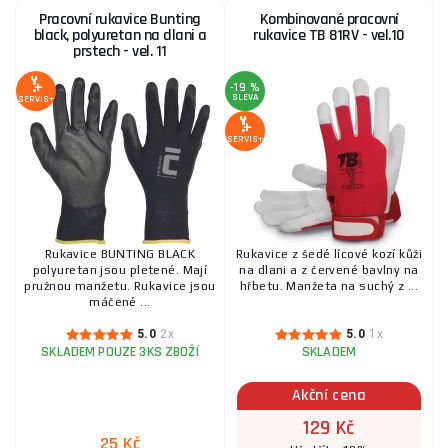
Vel 10
Pracovní rukavice Bunting
Kombinované pracovní
25 Kč
black, polyuretan na dlani a
rukavice TB 81RV - vel.10
SKLADEM
ks
prstech - vel. 11
KOUPIT
-19 %
SLEVA
SERVIS+
Rukavice pracovní KOMBIK SVARMETAL BC 10,5"
SERVIS+
69 Kč
SKLADEM
ks
KOUPIT
Zateplené zimní pracovní rukavice GREEN r.9
Rukavice BUNTING BLACK
Rukavice z šedé lícové kozí kůži
(12/480)
polyuretan jsou pletené. Mají
na dlani a z červené bavlny na
pružnou manžetu. Rukavice jsou
hřbetu. Manžeta na suchý z ...
15 Kč
SKLADEM
máčené ...
ks
KOUPIT
5.0
2x
5.0
1x
SKLADEM POUZE 3KS ZBOŽÍ
SKLADEM
Pracovní rukavice Eider, hovězí štípenka - vel. 11
Akční cena
129 Kč
59 Kč
SKLADEM
25 Kč
ks
KOUPIT