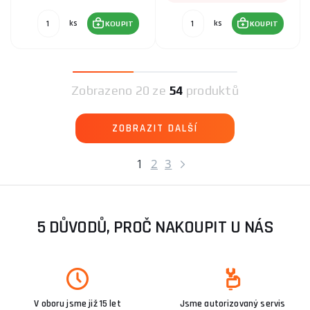
ks
ks
KOUPIT
KOUPIT
Zobrazeno
20 ze
54
produktů
ZOBRAZIT DALŠÍ
1
2
3
5 DŮVODŮ, PROČ NAKOUPIT U NÁS
V oboru jsme již 15 let
Jsme autorizovaný servis