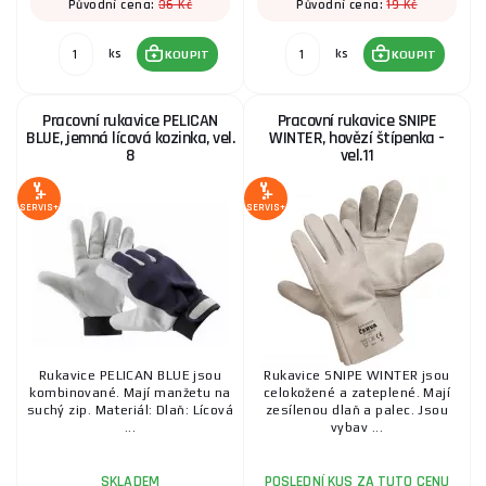
36 Kč
19 Kč
Původní cena:
Původní cena:
ks
ks
KOUPIT
KOUPIT
Pracovní rukavice PELICAN
Pracovní rukavice SNIPE
BLUE, jemná lícová kozinka, vel.
WINTER, hovězí štípenka -
8
vel.11
SERVIS+
SERVIS+
Rukavice PELICAN BLUE jsou
Rukavice SNIPE WINTER jsou
kombinované. Mají manžetu na
celokožené a zateplené. Mají
suchý zip. Materiál: Dlaň: Lícová
zesílenou dlaň a palec. Jsou
...
vybav ...
SKLADEM
POSLEDNÍ KUS ZA TUTO CENU