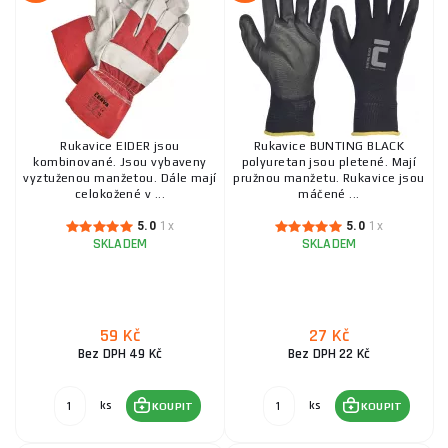
GRAJA Rukavice proti pořezu povrstvené PU, Černé,
Vel 11
55 Kč
SKLADEM
ks
KOUPIT
Rukavice EIDER jsou
Rukavice BUNTING BLACK
kombinované. Jsou vybaveny
polyuretan jsou pletené. Mají
Rukavice kožené s vyztuženou dlaní, velikost
vyztuženou manžetou. Dále mají
pružnou manžetu. Rukavice jsou
10"-10,5"
celokožené v ...
máčené ...
58 Kč
SKLADEM
5.0
1x
5.0
1x
ks
KOUPIT
SKLADEM
SKLADEM
Pracovní rukavice hovězí štípenka - velikost 10
CERVA - TERN
59 Kč
27 Kč
39 Kč
Bez DPH 49 Kč
Bez DPH 22 Kč
SKLADEM
ks
KOUPIT
ks
ks
KOUPIT
KOUPIT
CARPINTERO Pracovní Rukavice Povrstvené, Šedé,