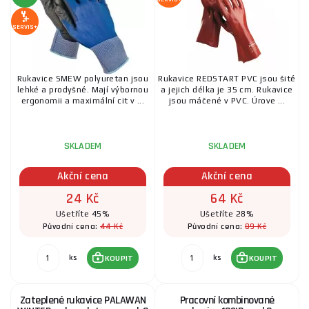
SERVIS+
Rukavice SMEW polyuretan jsou
Rukavice REDSTART PVC jsou šité
lehké a prodyšné. Mají výbornou
a jejich délka je 35 cm. Rukavice
ergonomii a maximální cit v ...
jsou máčené v PVC. Úrove ...
SKLADEM
SKLADEM
Akční cena
Akční cena
24 Kč
64 Kč
Ušetříte 45%
Ušetříte 28%
44 Kč
89 Kč
Původní cena:
Původní cena:
ks
ks
KOUPIT
KOUPIT
Zateplené rukavice PALAWAN
Pracovní kombinované