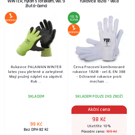
WINTER, nylon s latexem, vel. 9
rukavice 182IB - vel.8
žlutá-černá
-10 %
SLEVA
SERVIS+
SERVIS+
Rukavice PALAWAN WINTER
Červa Pracovní kombinované
latex jsou pletené a zateplené.
rukavice 182IB - vel.8, EN 388
Mají pružný náplet na zápěstí.
- Ochranné rukavice proti
Ruk ...
mechan ...
SKLADEM
SKLADEM POUZE 2KS ZBOŽÍ
Akční cena
98 Kč
99 Kč
Ušetříte 10%
Bez DPH 82 Kč
109 Kč
Původní cena: