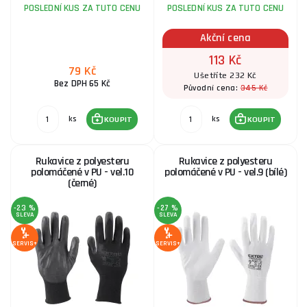
Rukavice z polyesteru polomáčené v PU - vel.10
POSLEDNÍ KUS ZA TUTO CENU
POSLEDNÍ KUS ZA TUTO CENU
(černé)
Akční cena
20 Kč
SKLADEM
ks
KOUPIT
113 Kč
79 Kč
Ušetříte 232 Kč
Bez DPH 65 Kč
345 Kč
Původní cena:
Pracovní rukavice TB 413RF TFLN - vel.10
ks
ks
KOUPIT
KOUPIT
91 Kč
SKLADEM
ks
KOUPIT
Rukavice z polyesteru
Rukavice z polyesteru
polomáčené v PU - vel.10
polomáčené v PU - vel.9 (bílé)
(černé)
Kombinované pracovní rukavice ALCOTAN - vel.10
-23 %
-27 %
SLEVA
SLEVA
79 Kč
SKLADEM
ks
KOUPIT
SERVIS+
SERVIS+
PERRY Rukavice bavlněné s PVC terčíky na dlani -
vel.10