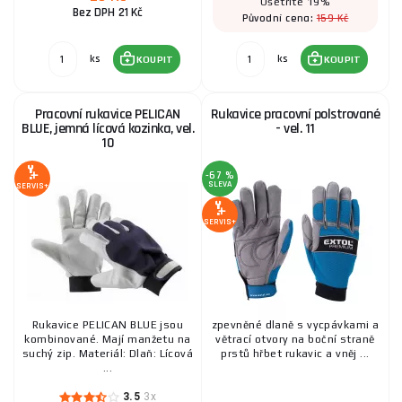
Ušetříte 19%
Bez DPH 21 Kč
159 Kč
Původní cena:
Pracovní rukavice PELICAN BLUE, jemná lícová
ks
ks
KOUPIT
KOUPIT
kozinka, vel. 8
55 Kč
SKLADEM
Pracovní rukavice PELICAN
Rukavice pracovní polstrované
ks
KOUPIT
BLUE, jemná lícová kozinka, vel.
- vel. 11
10
-67 %
Rukavice bavlněné polomáčené v LATEXU - vel.10
SLEVA
SERVIS+
27 Kč
SERVIS+
SKLADEM
ks
KOUPIT
Rukavice bavlněné polomáčené v LATEXU - vel.9
Rukavice PELICAN BLUE jsou
zpevněné dlaně s vycpávkami a
27 Kč
kombinované. Mají manžetu na
větrací otvory na boční straně
SKLADEM
ks
KOUPIT
suchý zip. Materiál: Dlaň: Lícová
prstů hřbet rukavic a vněj ...
...
3.5
3x