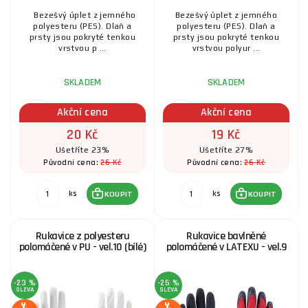
14 Kč
SKLADEM
Bezešvý úplet z jemného
ks
Bezešvý úplet z jemného
KOUPIT
polyesteru (PES). Dlaň a
polyesteru (PES). Dlaň a
prsty jsou pokryté tenkou
prsty jsou pokryté tenkou
vrstvou p ...
vrstvou polyur ...
SKLADEM
SKLADEM
Akční cena
Akční cena
20 Kč
19 Kč
Ušetříte 23%
Ušetříte 27%
26 Kč
26 Kč
Původní cena:
Původní cena:
ks
ks
KOUPIT
KOUPIT
Rukavice z polyesteru
Rukavice bavlněné
polomáčené v PU - vel.10 (bílé)
polomáčené v LATEXU - vel.9
-23 %
-25 %
SLEVA
SLEVA