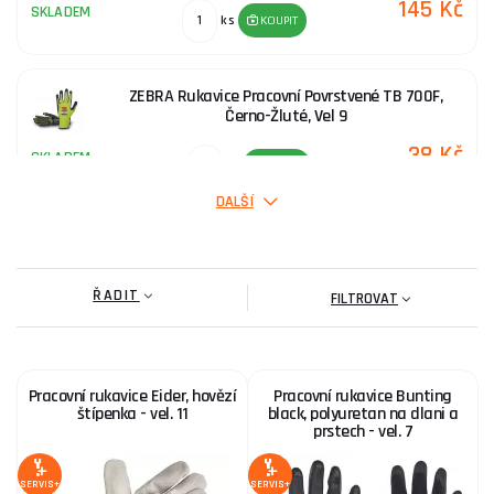
145 Kč
SKLADEM
ks
KOUPIT
ZEBRA Rukavice Pracovní Povrstvené TB 700F,
Černo-Žluté, Vel 9
38 Kč
SKLADEM
ks
KOUPIT
DALŠÍ
Rukavice CXS TECHNIK ECO, kombinované, vel. 9
ŘADIT
85 Kč
FILTROVAT
SKLADEM
ks
KOUPIT
EMBERIZA Pracovní Rukavice Povrstvené, Černé, Vel
Pracovní rukavice Eider, hovězí
Pracovní rukavice Bunting
9
štípenka - vel. 11
black, polyuretan na dlani a
prstech - vel. 7
24 Kč
SKLADEM
ks
KOUPIT
SERVIS+
SERVIS+