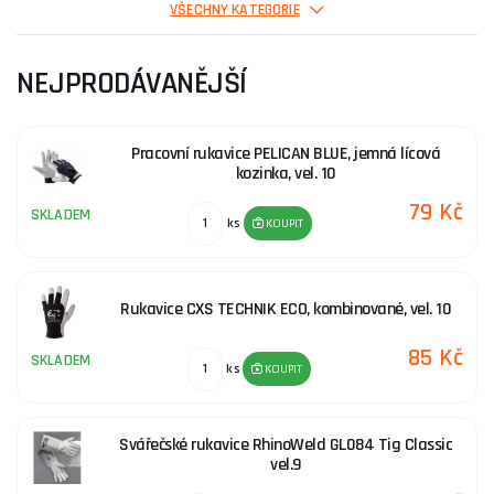
Textilní rukavice
VŠECHNY KATEGORIE
NEJPRODÁVANĚJŠÍ
Kombinované rukavice
Pracovní rukavice PELICAN BLUE, jemná lícová
Celokožené rukavice
kozinka, vel. 10
79 Kč
SKLADEM
ks
KOUPIT
Mechanické rukavice
Rukavice CXS TECHNIK ECO, kombinované, vel. 10
85 Kč
SKLADEM
ks
KOUPIT
Svářečské rukavice RhinoWeld GL084 Tig Classic
vel.9