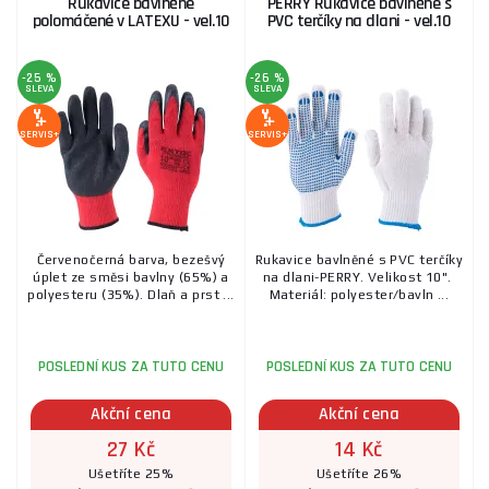
Rukavice bavlněné
PERRY Rukavice bavlněné s
polomáčené v LATEXU - vel.10
PVC terčíky na dlani - vel.10
-25 %
-26 %
SLEVA
SLEVA
SERVIS+
SERVIS+
Červenočerná barva, bezešvý
Rukavice bavlněné s PVC terčíky
úplet ze směsi bavlny (65%) a
na dlani-PERRY. Velikost 10".
polyesteru (35%). Dlaň a prst ...
Materiál: polyester/bavln ...
POSLEDNÍ KUS ZA TUTO CENU
POSLEDNÍ KUS ZA TUTO CENU
Akční cena
Akční cena
27 Kč
14 Kč
Ušetříte 25%
Ušetříte 26%