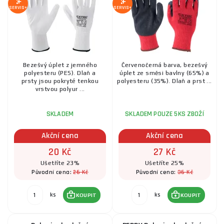
SERVIS+
SERVIS+
Bezešvý úplet z jemného
Červenočerná barva, bezešvý
polyesteru (PES). Dlaň a
úplet ze směsi bavlny (65%) a
prsty jsou pokryté tenkou
polyesteru (35%). Dlaň a prst ...
vrstvou polyur ...
SKLADEM
SKLADEM POUZE 5KS ZBOŽÍ
Akční cena
Akční cena
20 Kč
27 Kč
Ušetříte 23%
Ušetříte 25%
26 Kč
36 Kč
Původní cena:
Původní cena:
ks
ks
KOUPIT
KOUPIT