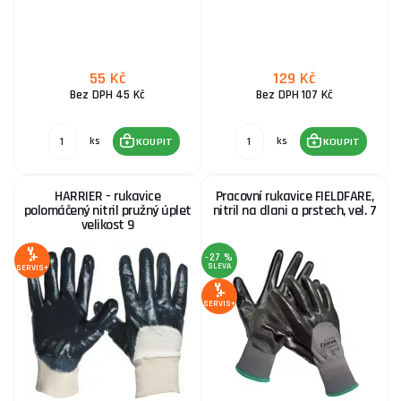
55 Kč
129 Kč
Bez DPH 45 Kč
Bez DPH 107 Kč
ks
ks
KOUPIT
KOUPIT
HARRIER - rukavice
Pracovní rukavice FIELDFARE,
polomáčený nitril pružný úplet
nitril na dlani a prstech, vel. 7
velikost 9
-27 %
SLEVA
SERVIS+
SERVIS+