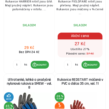
Rukavice HARRIER nitril jsou šité.
Rukavice FIELDFARE nitril jsou
Mají pružný náplet. Rukavice jsou
pleteny. Mají pružný náplet.
polomáčeny v nitrilu. ...
Rukavice jsou máčeny v ¾ černé
...
SKLADEM
SKLADEM
Akční cena
27 Kč
29 Kč
Ušetříte 27%
Bez DPH 24 Kč
37 Kč
Původní cena:
ks
ks
KOUPIT
KOUPIT
Ultratenké, lehké a prodyšné
Rukavice REDSTART máčené v
nylonové rukavice SMEW - vel.
PVC o délce 35 cm, vel. 11
8
-28 %
SLEVA
AKCE
-45 %
SLEVA
SERVIS+