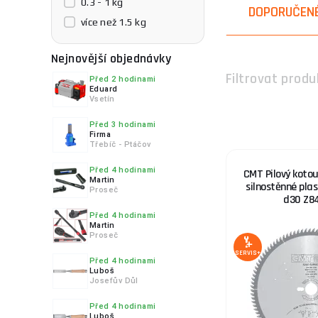
0.3 - 1 kg
DOPORUČEN
více než 1.5 kg
Nejnovější objednávky
Filtrovat produ
Před 2 hodinami
Eduard
Vsetín
Před 3 hodinami
Firma
Třebíč - Ptáčov
Před 4 hodinami
CMT Pilový kotou
Martin
silnostěnné plas
Proseč
d30 Z8
Před 4 hodinami
Martin
Proseč
SERVIS+
Před 4 hodinami
Luboš
Josefův Důl
Před 4 hodinami
Luboš