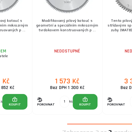
lový kotouč s
Modifikovaný pilový kotouč s
Tento pilov
lním mikrozrným
geometrií a speciálním mikrozrným
střídavými sp
uovaných p ...
tvrdokovem konstruovaných p ...
zuby (MATB) 
DEM
NEDOSTUPNÉ
NE
atele
1 Kč
1 573 Kč
3 
 852 Kč
Bez DPH 1 300 Kč
Bez D
ks
ks
KOUPIT
POROVNAT
KOUPIT
POROVNAT