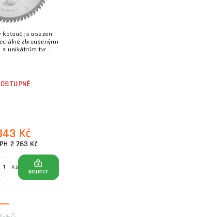
ý kotouč je osazen
eciálně zbroušenými
a unikátním tvr ...
DOSTUPNÉ
343 Kč
PH 2 763 Kč
ks
KOUPIT