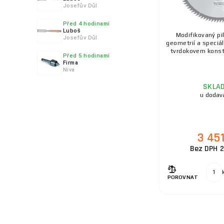
Josefův Důl
Před 4 hodinami
Luboš
Modifikovaný pi
Josefův Důl
geometrií a speciá
tvrdokovem konstr
Před 5 hodinami
Firma
Niva
SKLA
u dodav
3 45
Bez DPH 2
POROVNAT