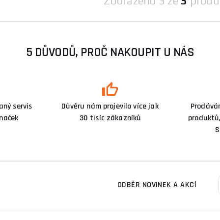
Zobrazeno
3 ze
3
produ
5 DŮVODŮ, PROČ NAKOUPIT U NÁS
ný servis
Důvěru nám projevilo více jak
Prodává
značek
30 tisíc zákazníků
produktů,
S
ODBĚR NOVINEK A AKCÍ