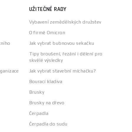
UŽITEČNÉ RADY
Vybavení zemědělských družstev
O firmě Omicron
tního
Jak vybrat bubnovou sekačku
Tipy broušení, řezání i dělení pro
skvělé výsledky
rganizace
Jak vybrat stavební míchačku?
Bourací kladiva
Brusky
Brusky na dřevo
Čerpadla
Čerpadla do sudu