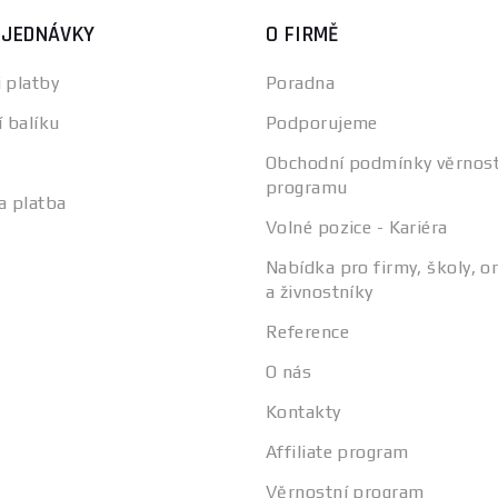
BJEDNÁVKY
O FIRMĚ
 platby
Poradna
í balíku
Podporujeme
Obchodní podmínky věrnos
programu
a platba
Volné pozice - Kariéra
Nabídka pro firmy, školy, o
a živnostníky
Reference
O nás
Kontakty
Affiliate program
Věrnostní program