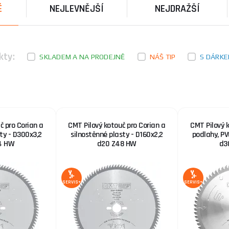
É
NEJLEVNĚJŠÍ
NEJDRAŽŠÍ
kty:
SKLADEM A NA PRODEJNĚ
NÁŠ TIP
S DÁRK
č pro Corian a
CMT Pilový kotouč pro Corian a
CMT Pilový k
ty - D300x3,2
silnostěnné plasty - D160x2,2
podlahy, PV
4 HW
d20 Z48 HW
d3
SERVIS+
SERVIS+