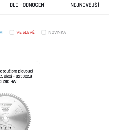
DLE HODNOCENÍ
NEJNOVĚJŠÍ
EM
VE SLEVĚ
NOVINKA
otouč pro plovoucí
C, plexi - D250x2,8
0 Z80 HW