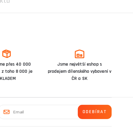
ktů
me přes 40 000
Jsme největší eshop s
 z toho 8 000 je
prodejem dílenského vybavení v
KLADEM
ČR a SK