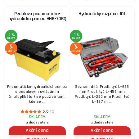
Pedálová pneumaticko-
Hydraulický rozpínák 10t
hydraulická pumpa HHB-70BQ
-2 %
-3 %
SLEVA
SLEVA
SERVIS+
SERVIS+
Pneumaticko-hydraulická pumpa
Seznam dílů: Prodl. tyč L=685
s pedálovým ovládáním
mm Prodl. tyč L=456 mm
(multiplikátor) se používá tam,
Prodl.tyč L=250 mm Prodl. tyč
kde se ...
L=127 m ...
5.0
1x
SKLADEM
SKLADEM
u dodavatele
u dodavatele
Akční cena
Akční cena