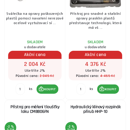
Svářečka na opravy poškozených
Přístroj pro snadné a stabilní
plastů pomocí navaření nerezové
opravy prasklin plastů
ocelové vyztužovací sí ...
představuje technologii, která
má vš ...
SKLADEM
SKLADEM
u dodavatele
u dodavatele
Akční cena
Akční cena
2 004 Kč
4 376 Kč
Ušetříte 2%
Ušetříte 2%
2 045 Kč
4 465 Kč
Původní cena:
Původní cena:
ks
ks
KOUPIT
KOUPIT
Přístroj pro měření tloušťky
Hydraulický klínový rozpínák
laku CM8806FN
přírub HHP-10
-2 %
-2 %
SLEVA
SLEVA