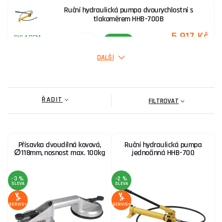
Ruční hydraulická pumpa dvourychlostní s
tlakoměrem HHB-700B
5 917 Kč
SKLADEM
ks
KOUPIT
DALŠÍ
Ruční hydraulická pumpa jednočinná HHB-700
ŘADIT
4 376 Kč
FILTROVAT
SKLADEM
ks
KOUPIT
Přísavka dvoudílná kovová,
Ruční hydraulická pumpa
GEKO Hydraulický rozpínák 4t
∅118mm, nosnost max. 100kg
jednočinná HHB-700
2 573 Kč
SKLADEM
ks
KOUPIT
-3 %
-2 %
SLEVA
SLEVA
SERVIS+
SERVIS+
Nožní hydraulická pumpa HHB-800B