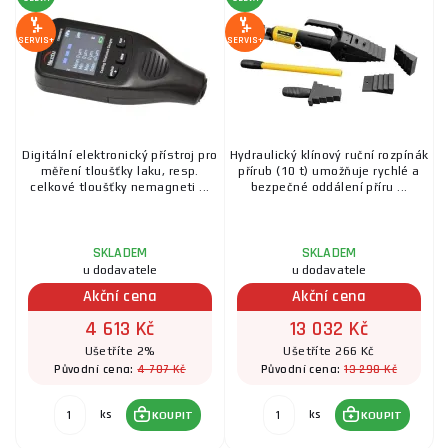
SERVIS+
SERVIS+
Digitální elektronický přístroj pro
Hydraulický klínový ruční rozpínák
měření tloušťky laku, resp.
přírub (10 t) umožňuje rychlé a
celkové tloušťky nemagneti ...
bezpečné oddálení příru ...
SKLADEM
SKLADEM
u dodavatele
u dodavatele
Akční cena
Akční cena
4 613 Kč
13 032 Kč
Ušetříte 2%
Ušetříte 266 Kč
4 707 Kč
13 298 Kč
Původní cena:
Původní cena:
ks
ks
KOUPIT
KOUPIT