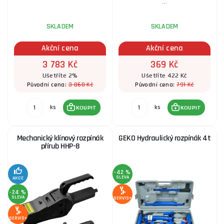
...
SKLADEM
SKLADEM
Akční cena
Akční cena
3 783 Kč
369 Kč
Ušetříte 2%
Ušetříte 422 Kč
3 860 Kč
791 Kč
Původní cena:
Původní cena:
ks
ks
KOUPIT
KOUPIT
Mechanický klínový rozpínák
GEKO Hydraulický rozpínák 4t
přírub HHP-8
-42 %
SLEVA
AKCE
-24 %
SLEVA
SERVIS+
SERVIS+