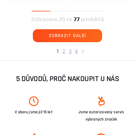
Zobrazeno
20 ze
77
produktů
ZOBRAZIT DALŠÍ
1
2
3
4
5 DŮVODŮ, PROČ NAKOUPIT U NÁS
V oboru jsme již 15 let
Jsme autorizovaný servis
vybraných značek