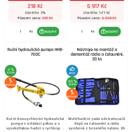
SKLADEM
u dodavatele
ks
KOUPIT
218 Kč
5 917 Kč
Ušetříte 3%
Ušetříte 121 Kč
225 Kč
6 038 Kč
Původní cena:
Původní cena:
Hydraulický klínový rozpínák přírub HHP-10
ks
ks
KOUPIT
KOUPIT
13 032 Kč
SKLADEM
u dodavatele
ks
KOUPIT
Ruční hydraulická pumpa HHB-
Nástroje na montáž a
700C
demontáž rádia a čalounění,
20 ks
Karosářská sada | hydraulická | 4 t, BGS 1688
-2 %
SLEVA
AKCE
4 829 Kč
SKLADEM
u dodavatele
ks
KOUPIT
-53 %
SLEVA
SERVIS+
SERVIS+
Sada rozpínacích polštářků PB-1
871 Kč
SKLADEM
u dodavatele
Ruční dvourychlostní hydraulická
Multifunkční sada odstraňovačů
ks
KOUPIT
pumpa s ovládací pákou a s
klipů na čalounění a rádio
vysokotlakou hadicí s rychlosp ...
vyrobená z tvrzeného nylonu. Kli