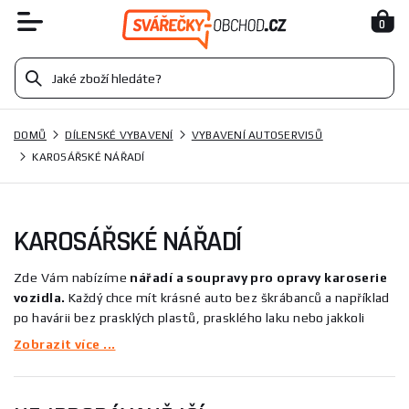
0
DOMŮ
DÍLENSKÉ VYBAVENÍ
VYBAVENÍ AUTOSERVISŮ
KAROSÁŘSKÉ NÁŘADÍ
KAROSÁŘSKÉ NÁŘADÍ
Zde Vám nabízíme
nářadí a soupravy pro opravy karoserie
vozidla.
Každý chce mít krásné auto bez škrábanců a například
po havárii bez prasklých plastů, prasklého laku nebo jakkoli
poškozené karoserie. Proto vám nabízíme nářadí pro opravy
Zobrazit více ...
prasklých plastů a laků vozidla, přípravky pro vyrovnání karoserií,
pro montáž a demontáž skel a mnoho dalších. Stačí si jen
vybrat to, co potřebujete. O radu při výběru, koupi či platbě nás