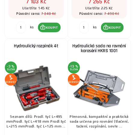
7 103 Kč
7 265 Kč
Ušetříte 145 Kč
Ušetříte 225 Kč
7 248 Kč
7 490 Kč
Původní cena:
Původní cena:
ks
ks
KOUPIT
KOUPIT
Hydraulický rozpínák 4t
Hydraulická sada na rovnání
karosérií HKRS 1001
-3 %
-13 %
SLEVA
SLEVA
SERVIS+
SERVIS+
Seznam dílů: Prodl. tyč L=495
Přenosná, kompaktní a praktická
mmProdl. tyč L=418 mm Prodl.tyč
sada určena pro rovnání (tlačení,
L=215 mmProdl. tyč L=125 mm ...
tažení, rozpínání, sevře ...