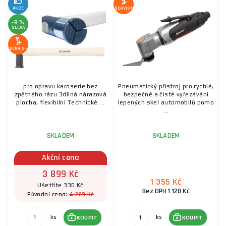
AKCE
SERVIS+
-8 %
SLEVA
SERVIS+
pro opravu karoserie bez
Pneumatický přístroj pro rychlé,
zpětného rázu 3dílná nárazová
bezpečné a čisté vyřezávání
plocha, flexibilní Technické ...
lepených skel automobilů pomo
...
SKLADEM
SKLADEM
Akční cena
3 899 Kč
1 355 Kč
Ušetříte 330 Kč
Bez DPH 1 120 Kč
4 229 Kč
Původní cena:
ks
ks
KOUPIT
KOUPIT