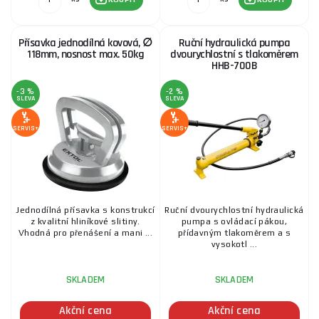
630C
12 676 Kč
SKLADEM
u dodavatele
Přísavka jednodílná kovová, ∅
Ruční hydraulická pumpa
ks
KOUPIT
118mm, nosnost max. 50kg
dvourychlostní s tlakoměrem
HHB-700B
-3 %
-2 %
Tester tloušťky laku UNI-T UT343D
SLEVA
SLEVA
2 244 Kč
SERVIS+
SERVIS+
SKLADEM
u dodavatele
ks
KOUPIT
Hydraulický rozpínák 4t
Jednodílná přísavka s konstrukcí
Ruční dvourychlostní hydraulická
4 840 Kč
z kvalitní hliníkové slitiny.
pumpa s ovládací pákou,
SKLADEM
u dodavatele
ks
KOUPIT
Vhodná pro přenášení a mani ...
přídavným tlakoměrem a s
vysokotl ...
Pedálová pneumaticko-hydraulická pumpa HHB-
SKLADEM
SKLADEM
70BQ
Akční cena
Akční cena
7 103 Kč