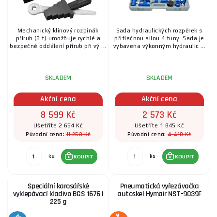
Mechanický klínový rozpínák
Sada hydraulických rozpěrek s
přírub (8 t) umožňuje rychlé a
přítlačnou silou 4 tuny. Sada je
bezpečné oddálení přírub při vý ...
vybavena výkonným hydraulic ...
SKLADEM
SKLADEM
Akční cena
Akční cena
8 599 Kč
2 573 Kč
Ušetříte 2 654 Kč
Ušetříte 1 845 Kč
11 253 Kč
4 418 Kč
Původní cena:
Původní cena:
ks
ks
KOUPIT
KOUPIT
Speciální karosářské
Pneumatická vyřezávačka
vyklepávací kladivo BGS 1676 |
autoskel Hymair NST-9039F
225 g