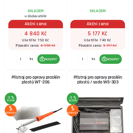
SKLADEM
SKLADEM
u dodavatele
Akční cena
Akční cena
4 840 Kč
5 177 Kč
Ušetříte 150 Kč
Ušetříte 740 Kč
4 990 Kč
5 917 Kč
Původní cena:
Původní cena:
ks
ks
KOUPIT
KOUPIT
Přístroj pro opravy prasklin
Přístroj pro opravy prasklin
plastů WT-206
plastů / sada WS-303
-2 %
-2 %
SLEVA
SLEVA
SERVIS+
SERVIS+