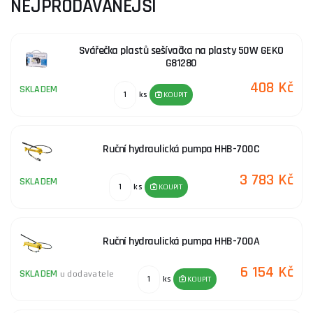
NEJPRODÁVANĚJŠÍ
neváhejte kontaktovat, rádi Vám pomůžeme.
Svářečka plastů sešívačka na plasty 50W GEKO
G81280
408 Kč
SKLADEM
ks
KOUPIT
Ruční hydraulická pumpa HHB-700C
3 783 Kč
SKLADEM
ks
KOUPIT
Ruční hydraulická pumpa HHB-700A
6 154 Kč
SKLADEM
u dodavatele
ks
KOUPIT