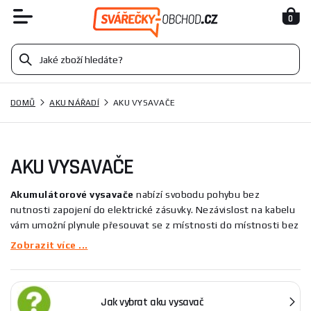
0
DOMŮ
AKU NÁŘADÍ
AKU VYSAVAČE
AKU VYSAVAČE
Akumulátorové vysavače
nabízí svobodu pohybu bez
nutnosti zapojení do elektrické zásuvky. Nezávislost na kabelu
vám umožní plynule přesouvat se z místnosti do místnosti bez
nutnosti přepojování. Ať už je váš domov malý nebo rozlehlý, s
Zobrazit více ...
těmito vysavači můžete vysávat kontinuálně dle kapacity
akumulátoru.
Jak vybrat aku vysavač
Doba provozu a nabíjení: