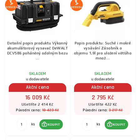
SERVIS+
SERVIS+
Detailní popis produktu Výkonný
Popis produktu: Suché i mokré
akumulátorový vysavač DeWALT
vysávání Zásobník o
DCV586 poháněný odolným bezu
objemu 1,9l pro uložení většího
...
množ ...
SKLADEM
SKLADEM
u dodavatele
u dodavatele
Akční cena
Akční cena
16 009 Kč
2 795 Kč
Ušetříte 2 414 Kč
Ušetříte 422 Kč
18 423 Kč
3 217 Kč
Původní cena:
Původní cena:
ks
ks
KOUPIT
KOUPIT