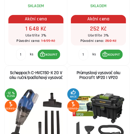
SKLADEM
SKLADEM
Akční cena
Akční cena
1 648 Kč
252 Kč
Ušetříte 3%
Ušetříte 3%
1 699 Kč
260 Kč
Původní cena:
Původní cena:
ks
ks
KOUPIT
KOUPIT
Scheppach C-HVC150-X 20 V
Průmyslový vysavač aku
aku ruční/podlahový vysavač
Procraft VP20 | VP20
-12 %
SLEVA
AKCE
SERVIS+
SERVIS+