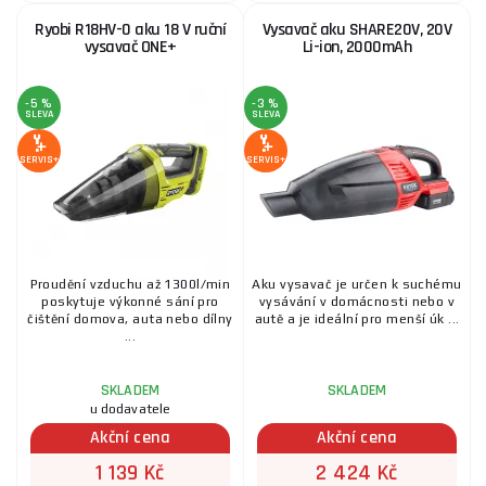
Ryobi R18HV-0 aku 18 V ruční
Vysavač aku SHARE20V, 20V
vysavač ONE+
Li-ion, 2000mAh
-5 %
-3 %
SLEVA
SLEVA
SERVIS+
SERVIS+
Proudění vzduchu až 1300l/min
Aku vysavač je určen k suchému
poskytuje výkonné sání pro
vysávání v domácnosti nebo v
čištění domova, auta nebo dílny
autě a je ideální pro menší úk ...
...
SKLADEM
SKLADEM
u dodavatele
Akční cena
Akční cena
1 139 Kč
2 424 Kč