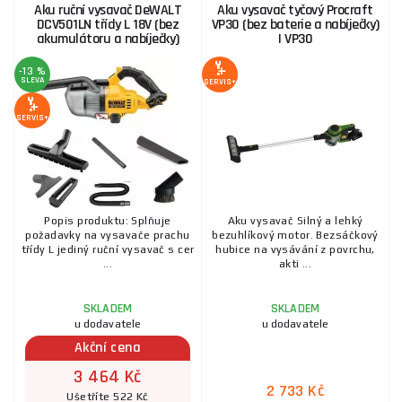
Aku ruční vysavač DeWALT
Aku vysavač tyčový Procraft
DCV501LN třídy L 18V (bez
VP30 (bez baterie a nabíječky)
akumulátoru a nabíječky)
| VP30
-13 %
SLEVA
SERVIS+
SERVIS+
Popis produktu: Splňuje
Aku vysavač Silný a lehký
požadavky na vysavače prachu
bezuhlíkový motor. Bezsáčkový
třídy L jediný ruční vysavač s cer
hubice na vysávání z povrchu,
...
akti ...
SKLADEM
SKLADEM
u dodavatele
u dodavatele
Akční cena
3 464 Kč
2 733 Kč
Ušetříte 522 Kč