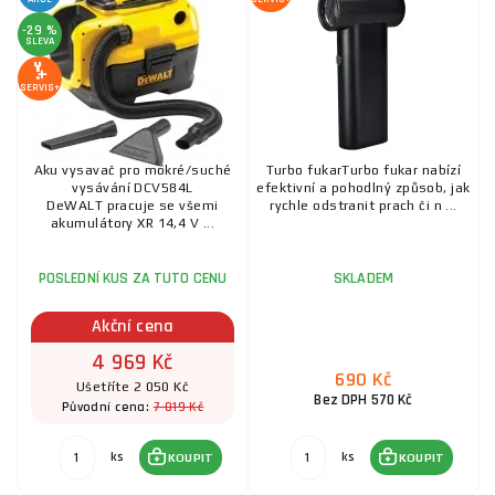
stále využívat sáčky, které nabízejí jistou úroveň pohodlí při
likvidaci nečistot.
-29 %
SLEVA
SERVIS+
Aku vysavač pro mokré/suché
Turbo fukarTurbo fukar nabízí
vysávání DCV584L
efektivní a pohodlný způsob, jak
DeWALT pracuje se všemi
rychle odstranit prach či n ...
akumulátory XR 14,4 V ...
POSLEDNÍ KUS ZA TUTO CENU
SKLADEM
Akční cena
4 969 Kč
690 Kč
Ušetříte 2 050 Kč
Bez DPH 570 Kč
7 019 Kč
Původní cena:
ks
ks
KOUPIT
KOUPIT