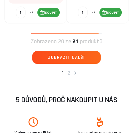
ks
ks
KOUPIT
KOUPIT
Zobrazeno
20 ze
21
produktů
ZOBRAZIT DALŠÍ
1
2
5 DŮVODŮ, PROČ NAKOUPIT U NÁS
V oboru jsme již 15 let
Jsme autorizovaný servis