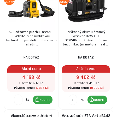
SERVIS+
SERVIS+
Aku odsavač prachu DeWALT
Výkonný akumulátorový
DWH161 s bezuhlíkovou
vysavač DeWALT
technologií pro delší dobu chodu
DCV586 poháněný odolným
na jedn ...
bezuhlíkovým motorem s d ...
NA DOTAZ
NA DOTAZ
Akční cena
Akční cena
4 193 Kč
9 402 Kč
Ušetříte 632 Kč
Ušetříte 1 418 Kč
4 825 Kč
10 820 Kč
Původní cena:
Původní cena:
ks
ks
KOUPIT
KOUPIT
Akumulátorový elektrický
Vysavač ruční ETA Verto 5442