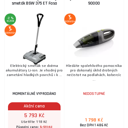
smeták BSW 375 ET Fasa
90000
-2 %
SLEVA
SERVIS+
SERVIS+
Elektrický smeták se dvěma
Hledáte spolehlivého pomocníka
akumulátory Li-ion. Je vhodný pro
pro dokonalý úklid drobných
zametání hladkých povrchů i k ...
nečistot na podlahách, kobercíc
...
MOMENTÁLNĚ VYPRODÁNO
NEDOSTUPNÉ
Akční cena
5 793 Kč
1 798 Kč
Ušetříte 118 Kč
Bez DPH 1 486 Kč
5 911 Kč
Původní cena: