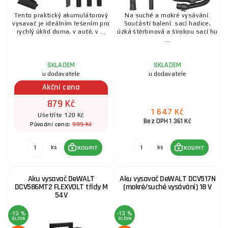
Tento praktický akumulátorový
Na suché a mokré vysávání.
vysavač je ideálním řešením pro
Součástí balení: sací hadice,
rychlý úklid doma, v autě, v ...
úzká štěrbinová a širokou sací hu
...
SKLADEM
SKLADEM
u dodavatele
u dodavatele
Akční cena
879 Kč
1 647 Kč
Ušetříte 120 Kč
Bez DPH 1 361 Kč
999 Kč
Původní cena:
ks
ks
KOUPIT
KOUPIT
Aku vysavač DeWALT
Aku vysavač DeWALT DCV517N
DCV586MT2 FLEXVOLT třídy M
(mokré/suché vysávání) 18 V
54V
-13 %
-13 %
SLEVA
SLEVA