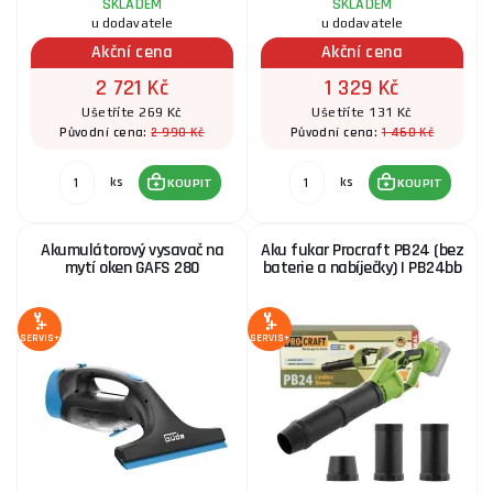
SKLADEM
SKLADEM
u dodavatele
u dodavatele
Akční cena
Akční cena
2 721 Kč
1 329 Kč
Ušetříte 269 Kč
Ušetříte 131 Kč
2 990 Kč
1 460 Kč
Původní cena:
Původní cena:
ks
ks
KOUPIT
KOUPIT
Akumulátorový vysavač na
Aku fukar Procraft PB24 (bez
mytí oken GAFS 280
baterie a nabíječky) | PB24bb
SERVIS+
SERVIS+