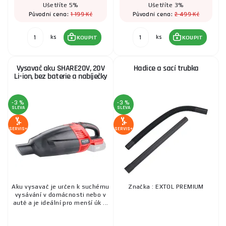
Ušetříte 5%
Ušetříte 3%
1 199 Kč
2 499 Kč
Původní cena:
Původní cena:
ks
ks
KOUPIT
KOUPIT
Vysavač aku SHARE20V, 20V
Hadice a sací trubka
Li-ion, bez baterie a nabíječky
-3 %
-3 %
SLEVA
SLEVA
SERVIS+
SERVIS+
Aku vysavač je určen k suchému
Značka : EXTOL PREMIUM
vysávání v domácnosti nebo v
autě a je ideální pro menší úk ...