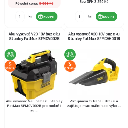
Bez DPH 2 259 Kč
3 986 Kč
Původní cena:
ks
ks
KOUPIT
KOUPIT
Aku vysavač V20 18V bez aku
Aku vysavač V20 18V bez aku
Stanley FatMax SFMCV002B
Stanley FatMax SFMCVH001B
-9 %
-9 %
SLEVA
SLEVA
SERVIS+
SERVIS+
Aku vysavač V20 bez aku Stanley
2stupňová filtrace udržuje a
FatMax SFMCV002B pro mokré i
zajišťuje maximální sací výko ...
su ...