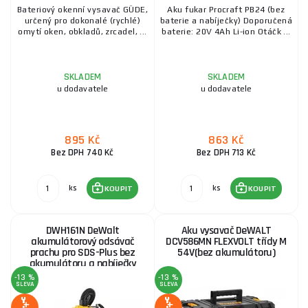
Bateriový okenní vysavač GÜDE,
Aku fukar Procraft PB24 (bez
určený pro dokonalé (rychlé)
baterie a nabíječky) Doporučená
omytí oken, obkladů, zrcadel, ...
baterie: 20V 4Ah Li-ion Otáčk ...
SKLADEM
SKLADEM
u dodavatele
u dodavatele
895 Kč
863 Kč
Bez DPH 740 Kč
Bez DPH 713 Kč
ks
ks
KOUPIT
KOUPIT
DWH161N DeWalt
Aku vysavač DeWALT
akumulátorový odsávač
DCV586MN FLEXVOLT třídy M
prachu pro SDS-Plus bez
54V(bez akumulátoru)
akumulátoru a nabíječky
-13 %
-13 %
SLEVA
SLEVA