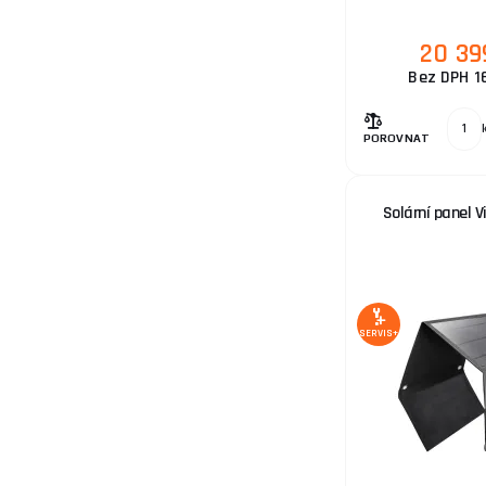
20 39
Bez DPH 1
POROVNAT
Solární panel 
SERVIS+