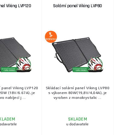
nel Viking LVP120
Solární panel Viking LVP80
SERVIS+
cí panel Viking LVP120
Skládací solární panel Viking LVP80
0W (18V/6.67A), je
s výkonem 80W(19,8V/4,04A), je
ro nabíjecí j ...
vyroben z monokrystalic ...
KLADEM
SKLADEM
dodavatele
u dodavatele