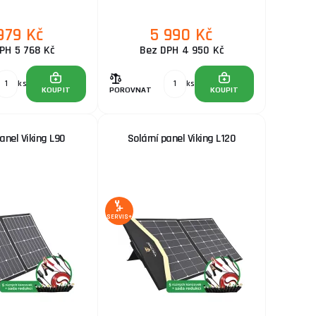
979 Kč
5 990 Kč
PH 5 768 Kč
Bez DPH 4 950 Kč
ks
ks
KOUPIT
POROVNAT
KOUPIT
panel Viking L90
Solární panel Viking L120
SERVIS+