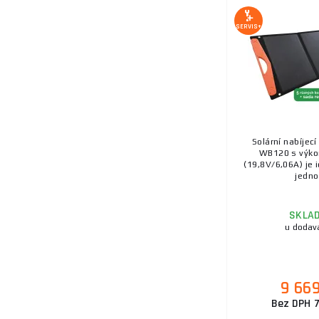
SERVIS+
Solární nabíjecí
WB120 s výk
(19,8V/6,06A) je i
jedno 
SKLA
u dodav
9 66
Bez DPH 7