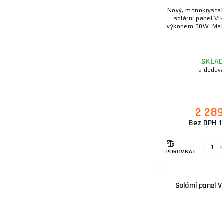
Nový, monokrystal
solární panel V
výkonem 30W. Malý
SKLA
u dodav
2 28
Bez DPH 1
POROVNAT
Solární panel 