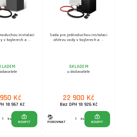
noduchou instalaci
Sada pro jednoduchou instalaci
 v bojlerech a ...
ohřevu vody v bojlerech a ...
KLADEM
SKLADEM
dodavatele
u dodavatele
 950 Kč
22 900 Kč
PH 18 967 Kč
Bez DPH 18 926 Kč
ks
ks
KOUPIT
POROVNAT
KOUPIT