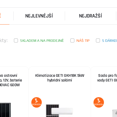
Sada pro jednoduchou instalaci ohřevu vody v bojlerec
zařízeních.Sada se sk ...
É
NEJLEVNĚJŠÍ
NEJDRAŽŠÍ
Solární sestava ostrovní SOLARFAM 110Wp, 12V,
měnič 230VAC 600W
Základní solární ostrovní sestava za zvýhodněnou ce
kty:
elektrické energie ...
SKLADEM A NA PRODEJNĚ
NÁŠ TIP
S DÁRK
Solární sestava Karavan SOLARFAM 340Wp
Nabízíme Vám, za velmi výhodných podmínek, zakoup
navrženého solárního sy ...
va ostrovní
Klimatizace GETI GKH18K 5kW
Sada pro fo
 12V, baterie
hybridní solární
vody GETI 
230VAC 600W
SERVIS+
SERVIS+