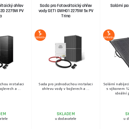
ltaický ohřev
Sada pro Fotovoltaický ohřev
Solární pa
02D 2275W PV
vody GETI GWH01 2275W 5x PV
a
Trina
SERVIS+
SERVIS+
chou instalaci
Sada pro jednoduchou instalaci
Solární nabíje
jlerech a ...
ohřevu vody v bojlerech a ...
s výkonem 12
ideální p
DEM
SKLADEM
S
atele
u dodavatele
u 