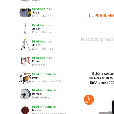
4.
Před hodinou
Josef
DOPORUČEN
Kbel - Malinec
Před hodinou
5.
Josef
Kbel - Malinec
Filtrovat produ
Před hodinou
Josef
Kbel - Malinec
6.
Před hodinou
Firma
Chotěboř
Solární sesta
Před 3 hodinami
SOLARFAM 110Wp,
Petr
Albrechtice nad Orlicí
100Ah, měnič 
Před 4 hodinami
Roman
Nedakonice
SERVIS+
Před 4 hodinami
Marek
Rožnov pod Radhoštěm 1