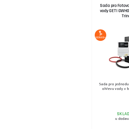
Sada pro Fotovo
vody GETI GWH
Trin
SERVIS+
Sada pro jednodu
ohřevu vody v bo
SKLA
u dodav