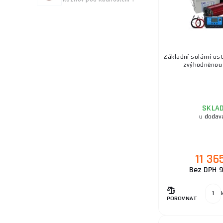
Základní solární os
zvýhodněnou c
SKLA
u dodav
11 36
Bez DPH 9
POROVNAT