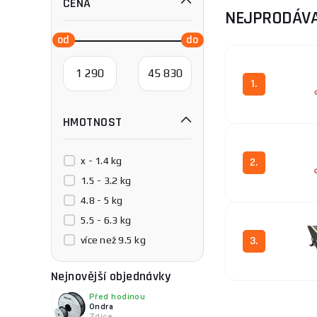
CENA
NEJPRODÁVA
1.
HMOTNOST
x - 1.4 kg
2.
1.5 - 3.2 kg
4.8 - 5 kg
5.5 - 6.3 kg
3.
více než 9.5 kg
Nejnovější objednávky
Před hodinou
Ondra
Zdice