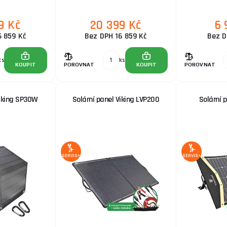
9 Kč
20 399 Kč
6 
6 859 Kč
Bez DPH 16 859 Kč
Bez D
ks
ks
KOUPIT
POROVNAT
KOUPIT
POROVNAT
Viking SP30W
Solární panel Viking LVP200
Solární 
SERVIS+
SERVIS+