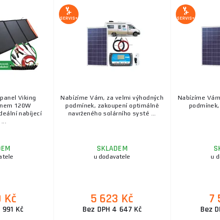
SERVIS+
SERVIS+
 panel Viking
Nabízíme Vám, za velmi výhodných
Nabízíme Vám,
onem 120W
podmínek, zakoupení optimálně
podmínek, 
deální nabíjecí
navrženého solárního systé ...
...
DEM
SKLADEM
S
atele
u dodavatele
u 
9 Kč
5 623 Kč
7 
 991 Kč
Bez DPH 4 647 Kč
Bez D