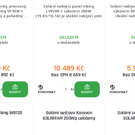
ický, přenosný,
Solární nabíjecí panel Viking
Solární nabíje
iking SP30W s
LVP200 s výkonem 200W
výkonem 90
 a pohodlný ...
(19.8V/10,1A) je ideální nabíjecí jedn
ideální nab
...
DEM
SKLADEM
S
atele
u dodavatele
u 
9 Kč
10 489 Kč
5 
 892 Kč
Bez DPH 8 669 Kč
Bez D
ks
ks
KOUPIT
POROVNAT
KOUPIT
POROVNAT
Viking WB120
Solární sestava Karavan
Solární 
SOLARFAM 200Wp celočerný
SOLA