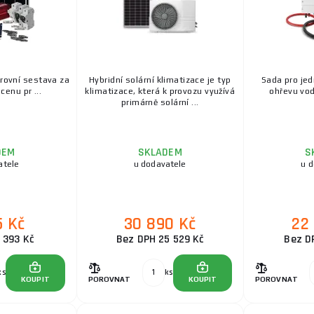
trovní sestava za
Hybridní solární klimatizace je typ
Sada pro jed
enu pr ...
klimatizace, která k provozu využívá
ohřevu vody
primárně solární ...
DEM
SKLADEM
S
atele
u dodavatele
u 
5 Kč
30 890 Kč
22
 393 Kč
Bez DPH 25 529 Kč
Bez D
ks
ks
KOUPIT
POROVNAT
KOUPIT
POROVNAT