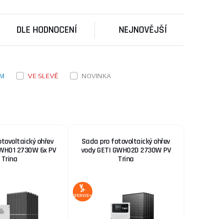
h a dalších
ks
KOUPIT
DLE HODNOCENÍ
NEJNOVĚJŠÍ
11 365 Kč
 baterie 100Ah,
SKLADEM
u dodavatele
nu pro místa bez
ks
KOUPIT
EM
VE SLEVĚ
NOVINKA
7 561 Kč
SKLADEM
u dodavatele
ení optimálně
ks
KOUPIT
tovoltaický ohřev
Sada pro fotovoltaický ohřev
GWH01 2730W 6x PV
vody GETI GWH02D 2730W PV
Trina
Trina
SERVIS+