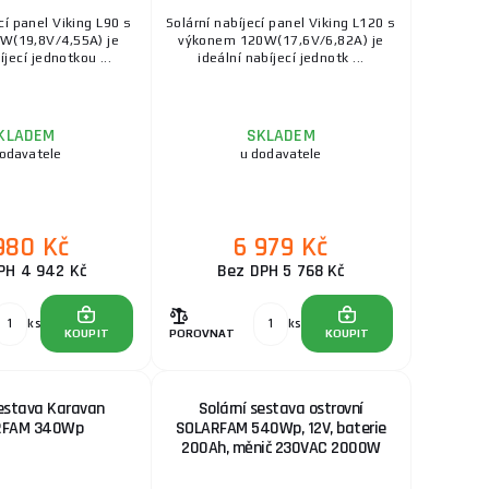
cí panel Viking L90 s
Solární nabíjecí panel Viking L120 s
W(19,8V/4,55A) je
výkonem 120W(17,6V/6,82A) je
íjecí jednotkou ...
ideální nabíjecí jednotk ...
KLADEM
SKLADEM
dodavatele
u dodavatele
980 Kč
6 979 Kč
PH 4 942 Kč
Bez DPH 5 768 Kč
ks
ks
KOUPIT
POROVNAT
KOUPIT
sestava Karavan
Solární sestava ostrovní
RFAM 340Wp
SOLARFAM 540Wp, 12V, baterie
200Ah, měnič 230VAC 2000W