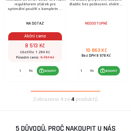
regulátorem otáček pro
dlaždic bez poškození, elektr ...
optimální použítí s kompletn ...
NA DOTAZ
NEDOSTUPNÉ
Akční cena
8 513 Kč
10 863 Kč
Ušetříte 1 284 Kč
Bez DPH 8 978 Kč
9 797 Kč
Původní cena:
ks
ks
KOUPIT
KOUPIT
Zobrazeno
4 ze
4
produktů
5 DŮVODŮ, PROČ NAKOUPIT U NÁS