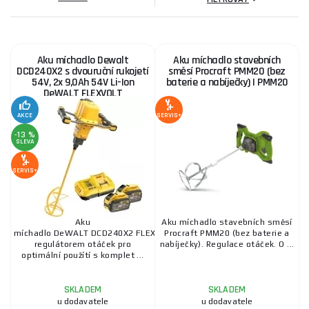
Akumulátorová míchadla jsou nástroje poháněné nabíjitelnými
bateriemi, navrženy k míchání různých stavebních směsí. Ačkoli
mohou mít tendenci disponovat menším výkonem ve srovnání
s jejich elektrickými protějšky, nabízejí výhodu mobility a
Aku míchadlo Dewalt
Aku míchadlo stavebních
bezdrátového provozu, což je činí ideálními pro terénní a
DCD240X2 s dvouruční rukojetí
směsí Procraft PMM20 (bez
54V, 2x 9,0Ah 54V Li-Ion
baterie a nabíječky) | PMM20
venkovní práce.
DeWALT FLEXVOLT
Klíčové parametry při výběru:
AKCE
SERVIS+
-13 %
SLEVA
Výkon a druh směsi:
Znát povahu práce je základem.
Lehké směsi, jako jsou barvy, vyžadují nižší výkon,
SERVIS+
zatímco těžší směsi, jako je beton, vyžadují robustní a
výkonnější míchadla.
Aku
Aku míchadlo stavebních směsí
Otáčky a regulace:
Různé směsi vyžadují různé otáčky
míchadlo DeWALT DCD240X2 FLEXVOLT s
Procraft PMM20 (bez baterie a
na minutu. Míchadla s regulací otáček nabízejí flexibilitu v
regulátorem otáček pro
nabíječky). Regulace otáček. O ...
rychlosti míchání v závislosti na konzistenci směsi.
optimální použítí s komplet ...
Převodovka
:
To je klíčová pro adaptabilitu výkonu.
SKLADEM
SKLADEM
Míchadla s vícestupňovými převodovkami umožňují
u dodavatele
u dodavatele