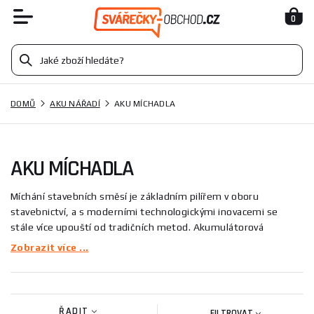
0
DOMŮ
AKU NÁŘADÍ
AKU MÍCHADLA
AKU MÍCHADLA
Míchání stavebních směsí je základním pilířem v oboru
stavebnictví, a s moderními technologickými inovacemi se
stále více upouští od tradičních metod. Akumulátorová
míchadla, vzhledem k jejich mobilitě a flexibilitě, se stávají
Zobrazit více ...
preferovaným nástrojem mnoha profesionálů, obzvláště v
místech bez přístupu k elektrické síti.
Co jsou akumulátorová míchadla?
ŘADIT
FILTROVAT