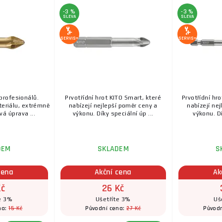
-3 %
-3 %
SLEVA
SLEVA
SERVIS+
SERVIS+
profesionálů.
Prvotřídní hrot KITO Smart, které
Prvotřídní hr
teriálu, extrémně
nabízejí nejlepší poměr ceny a
nabízejí ne
á úprava ...
výkonu. Díky speciální úp ...
výkonu. Dí
DEM
SKLADEM
S
cena
Akční cena
Ak
Kč
26 Kč
e 3%
Ušetříte 3%
Uš
15 Kč
27 Kč
na:
Původní cena:
Původ