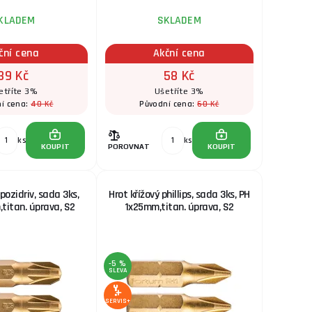
KLADEM
SKLADEM
ční cena
Akční cena
39 Kč
58 Kč
etříte 3%
Ušetříte 3%
40 Kč
60 Kč
í cena:
Původní cena:
ks
ks
KOUPIT
POROVNAT
KOUPIT
 pozidriv, sada 3ks,
Hrot křížový phillips, sada 3ks, PH
titan. úprava, S2
1x25mm,titan. úprava, S2
-5 %
SLEVA
SERVIS+