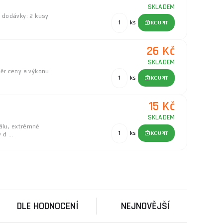
SKLADEM
 dodávky: 2 kusy
ks
KOUPIT
26 Kč
SKLADEM
měr ceny a výkonu.
ks
KOUPIT
15 Kč
SKLADEM
iálu, extrémně
ks
KOUPIT
d ...
42 Kč
SKLADEM
u dodavatele
 152 mm
ks
KOUPIT
DLE HODNOCENÍ
NEJNOVĚJŠÍ
39 Kč