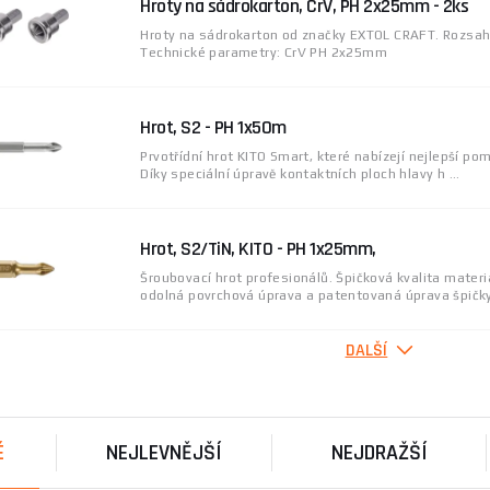
Hroty na sádrokarton, CrV, PH 2x25mm - 2ks
Hroty na sádrokarton od značky EXTOL CRAFT. Rozsah
Technické parametry: CrV PH 2x25mm
Hrot, S2 - PH 1x50m
Prvotřídní hrot KITO Smart, které nabízejí nejlepší po
Díky speciální úpravě kontaktních ploch hlavy h ...
Hrot, S2/TiN, KITO - PH 1x25mm,
Šroubovací hrot profesionálů. Špičková kvalita mater
odolná povrchová úprava a patentovaná úprava špičky 
DALŠÍ
1 Bit - PH2 FLEXTORQ DeWALT DT7800T, délka
É
NEJLEVNĚJŠÍ
NEJDRAŽŠÍ