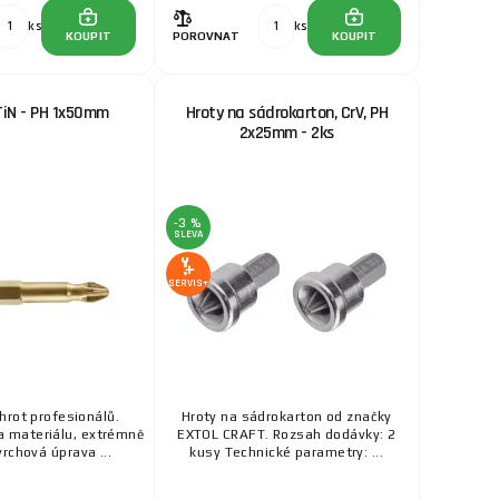
ks
ks
KOUPIT
POROVNAT
KOUPIT
TiN - PH 1x50mm
Hroty na sádrokarton, CrV, PH
2x25mm - 2ks
-3 %
SLEVA
SERVIS+
hrot profesionálů.
Hroty na sádrokarton od značky
ta materiálu, extrémně
EXTOL CRAFT. Rozsah dodávky: 2
rchová úprava ...
kusy Technické parametry: ...