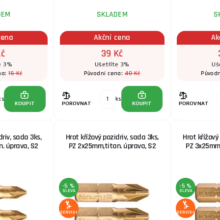
DEM
SKLADEM
S
cena
Akční cena
Ak
Kč
39 Kč
e 3%
Ušetříte 3%
Uš
15 Kč
40 Kč
na:
Původní cena:
Původn
ks
ks
KOUPIT
POROVNAT
KOUPIT
POROVNAT
driv, sada 3ks,
Hrot křížový pozidriv, sada 3ks,
Hrot křížový
. úprava, S2
PZ 2x25mm,titan. úprava, S2
PZ 3x25mm,
-5 %
-5 %
SLEVA
SLEVA
SERVIS+
SERVIS+