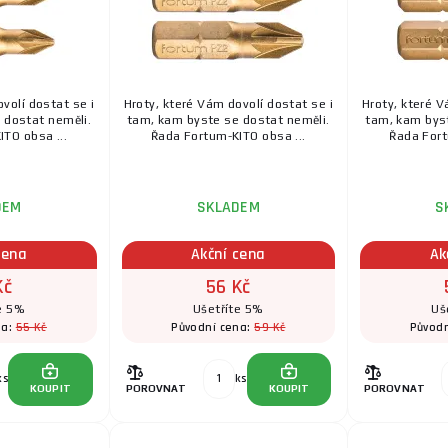
volí dostat se i
Hroty, které Vám dovolí dostat se i
Hroty, které V
 dostat neměli.
tam, kam byste se dostat neměli.
tam, kam byst
TO obsa ...
Řada Fortum-KITO obsa ...
Řada Fort
DEM
SKLADEM
S
cena
Akční cena
Ak
Kč
56 Kč
e 5%
Ušetříte 5%
Uš
55 Kč
59 Kč
na:
Původní cena:
Původn
ks
ks
KOUPIT
POROVNAT
KOUPIT
POROVNAT