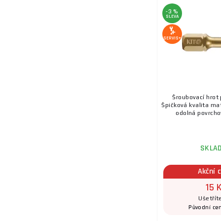
-3 %
SLEVA
SERVIS+
Šroubovací hrot 
Špičková kvalita ma
odolná povrchov
SKLA
Akční 
15 
Ušetřít
Původní ce