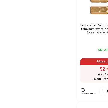
Hroty, které Vám do
tam, kam byste se
Řada Fortum-KI
SKLA
Akční 
52 
Ušetřít
Původní ce
POROVNAT