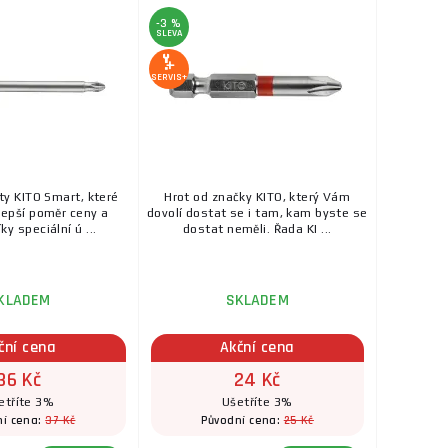
-3 %
SLEVA
SERVIS+
oty KITO Smart, které
Hrot od značky KITO, který Vám
jlepší poměr ceny a
dovolí dostat se i tam, kam byste se
ky speciální ú ...
dostat neměli. Řada KI ...
KLADEM
SKLADEM
ční cena
Akční cena
36 Kč
24 Kč
etříte 3%
Ušetříte 3%
37 Kč
25 Kč
ní cena:
Původní cena: