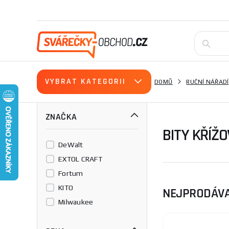
VYBRAT KATEGORII
DOMŮ
RUČNÍ NÁŘADÍ
ZNAČKA
BITY KŘÍŽO
DeWalt
EXTOL CRAFT
Fortum
KITO
NEJPRODÁVA
Milwaukee