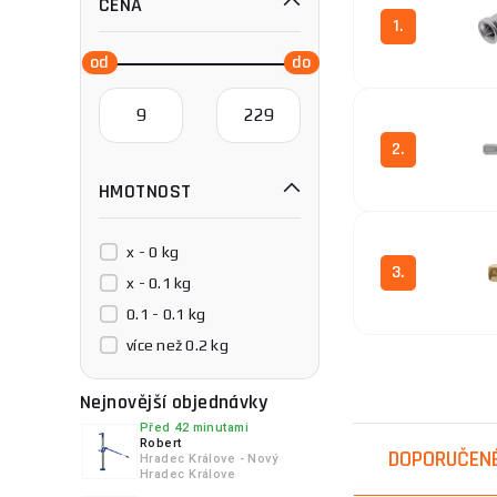
CENA
1.
2.
HMOTNOST
x - 0 kg
3.
x - 0.1 kg
0.1 - 0.1 kg
více než 0.2 kg
4.
Nejnovější objednávky
Před 42 minutami
Robert
DOPORUČEN
Hradec Králove - Nový
Hradec Králove