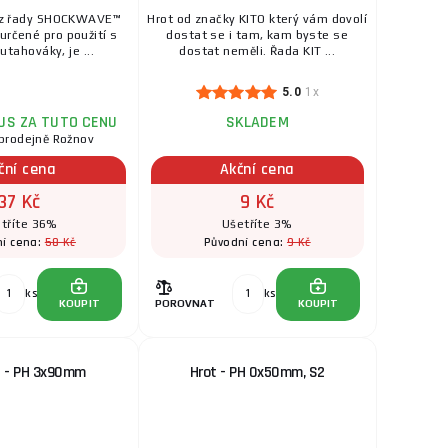
SKLADEM
í z řady SHOCKWAVE™
Hrot od značky KITO který vám dovolí
e dostat neměli.
určené pro použití s
dostat se i tam, kam byste se
ks
KOUPIT
...
utahováky, je ...
dostat neměli. Řada KIT ...
5.0
1x
US ZA TUTO CENU
SKLADEM
prodejně Rožnov
ční cena
Akční cena
37 Kč
9 Kč
tříte 36%
Ušetříte 3%
58 Kč
9 Kč
í cena:
Původní cena:
ks
ks
KOUPIT
POROVNAT
KOUPIT
2 - PH 3x90mm
Hrot - PH 0x50mm, S2