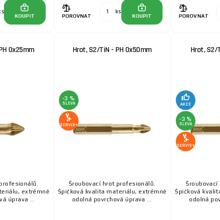
ks
ks
KOUPIT
POROVNAT
KOUPIT
POROVNAT
- PH 0x25mm
Hrot, S2/TiN - PH 0x50mm
Hrot, S2/
-3 %
SLEVA
AKCE
-3 %
SLEVA
SERVIS+
SERVIS+
profesionálů.
Šroubovací hrot profesionálů.
Šroubovací 
teriálu, extrémně
Špičková kvalita materiálu, extrémně
Špičková kvali
á úprava ...
odolná povrchová úprava ...
odolná pov