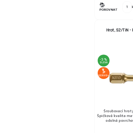
POROVNAT
Hrot, S2/TiN 
-3 %
SLEVA
SERVIS+
Šroubovací hrot 
Špičková kvalita ma
odolná povrchov