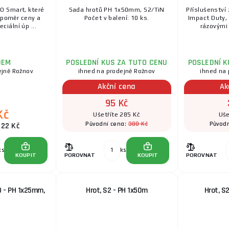
TO Smart, které
Sada hrotů PH 1x50mm, S2/TiN
Příslušenstv
Hroty, které Vám dovolí dostat se i tam, kam byste s
í poměr ceny a
Počet v balení: 10 ks.
Impact Duty, 
Řada Fortum-KITO obsahuje široký záběr od běžně pou 
ciální úp ...
rázovými 
DEM
POSLEDNÍ KUS ZA TUTO CENU
POSLEDNÍ K
ejně Rožnov
ihned na prodejně Rožnov
ihned na 
Akční cena
Ak
95 Kč
Kč
Ušetříte 285 Kč
Uše
380 Kč
Původní cena:
Původn
 22 Kč
ks
ks
KOUPIT
POROVNAT
KOUPIT
POROVNAT
O - PH 1x25mm,
Hrot, S2 - PH 1x50m
Hrot, S