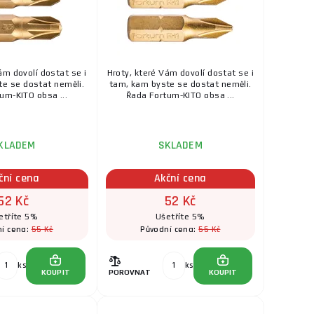
ám dovolí dostat se i
Hroty, které Vám dovolí dostat se i
e se dostat neměli.
tam, kam byste se dostat neměli.
um-KITO obsa ...
Řada Fortum-KITO obsa ...
KLADEM
SKLADEM
ční cena
Akční cena
52 Kč
52 Kč
etříte 5%
Ušetříte 5%
55 Kč
55 Kč
í cena:
Původní cena:
ks
ks
KOUPIT
POROVNAT
KOUPIT