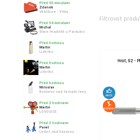
Před 50 minutami
5.
Zdenek
Všelibice - Vrtky
Filtrovat produ
Před 54 minutami
Michal
Stare Hradiště u Pardubic
6.
Před hodinou
Martin
Lidečko
Hrot, S2 - 
Před hodinou
Martin
Lidečko
7.
Před hodinou
Miroslav
Kostelec nad černými lesy
AKCE
Před 2 hodinami
Martin
SERVIS+
8.
LOVOSICE
Před 3 hodinami
Pavel
Ledeč nad Sázavou