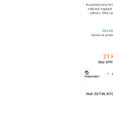
9.
Prvotřídní hrot KI
nabízejí nejlepš
výkonu. Díky spe
SKLA
ihned na prod
27 
Bez DPH
POROVNAT
Hrot, S2/TiN, KIT