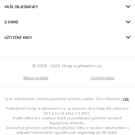
VAŠE OBJEDNÁVKY
O FIRMĚ
UŽITEČNÉ RADY
© 2008 - 2026 Stroje a vybavení s.r.o.
Mapa stránek
Osobní údaje
Tyto internetové stránky používají soubory cookie. Více informací
zde
.
Podnikatel Stroje a vybavení s.r.o. je povinen vést tržby dle zákona o
EET a to od data 1.3.2017.
Podle zákona o evidenci tržeb je prodávající povinen vystavit
kupujícímu účtenku.
Zároveň je povinen zaevidovat přijatou tržbu u správce daně online, v
případě technického výpadku pak nejpozději do 48 hodin.