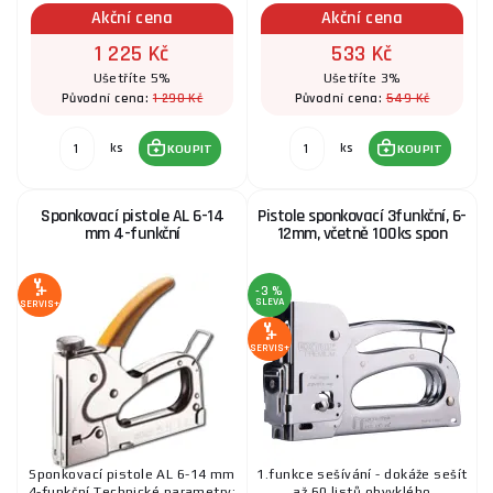
Akční cena
Akční cena
1 225 Kč
533 Kč
Ušetříte 5%
Ušetříte 3%
1 290 Kč
549 Kč
Původní cena:
Původní cena:
ks
ks
KOUPIT
KOUPIT
Sponkovací pistole AL 6-14
Pistole sponkovací 3funkční, 6-
mm 4-funkční
12mm, včetně 100ks spon
-3 %
SLEVA
SERVIS+
SERVIS+
Sponkovací pistole AL 6-14 mm
1.funkce sešívání - dokáže sešít
4-funkční Technické parametry:
až 60 listů obvyklého