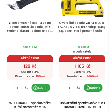
z extra tvrzené oceli a velmi
Uiverzální sponkovačka MULTI-
pevné konstrukce rukojeť z
TACKER 5 v 1 s technologií Easy-
tvrdého plastu Technické pa ...
Squeeze, která pomáhá sníži ...
SKLADEM
SKLADEM
u dodavatele
Akční cena
Akční cena
129 Kč
1 106 Kč
Ušetříte 3%
Ušetříte 5%
133 Kč
1 165 Kč
Původní cena:
Původní cena:
ks
ks
KOUPIT
KOUPIT
WOLFCRAFT - sponkovačka
Univerzální sponkovačka 2 v 1
ruční tacocraft M 14
DeWALT DWHTTR350-0