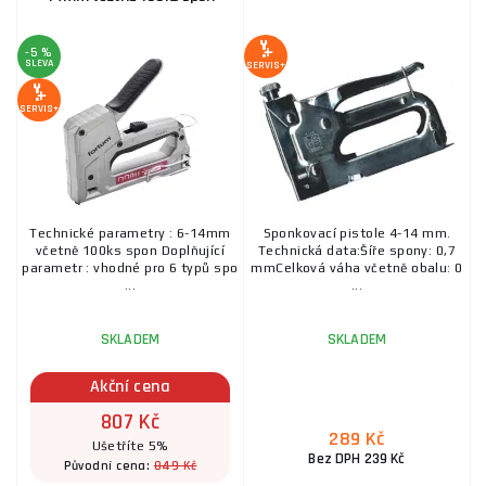
-5 %
SLEVA
SERVIS+
SERVIS+
Technické parametry : 6-14mm
Sponkovací pistole 4-14 mm.
včetně 100ks spon Doplňující
Technická data:Šíře spony: 0,7
parametr : vhodné pro 6 typů spo
mmCelková váha včetně obalu: 0
...
...
SKLADEM
SKLADEM
Akční cena
807 Kč
289 Kč
Ušetříte 5%
Bez DPH 239 Kč
849 Kč
Původní cena: