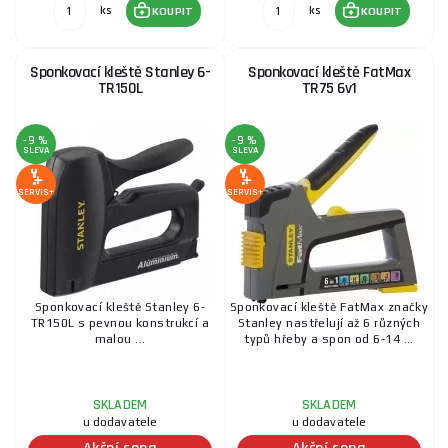
ks
ks
KOUPIT
KOUPIT
Sponkovací kleště Stanley 6-
Sponkovací kleště FatMax
TR150L
TR75 6v1
-9 %
-9 %
SLEVA
SLEVA
SERVIS+
SERVIS+
Sponkovací kleště Stanley 6-
Sponkovací kleště FatMax značky
TR150L s pevnou konstrukcí a
Stanley nastřelují až 6 různých
malou ...
typů hřeby a spon od 6-14 ...
SKLADEM
SKLADEM
u dodavatele
u dodavatele