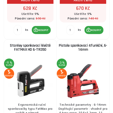
Akční cena
Akční cena
628 Kč
670 Kč
Ušetříte 9%
Ušetříte 9%
690 Kč
740 Kč
Původní cena:
Původní cena:
ks
ks
KOUPIT
KOUPIT
Stanley sponkovací kleště
Pistole sponkovací 4funkční, 6-
FATMAX HD 6-TR350
14mm
-11 %
-3 %
SLEVA
SLEVA
SERVIS+
SERVIS+
Ergonomická ruční
Technické parametry : 6-14mm
sponkovačky typu FatMax pro
Doplňující parametr : vhodné pro
rychlé a přesné
4 typy spon: 10,6x1,2mm, 11, ...