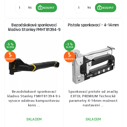
ks
ks
KOUPIT
KOUPIT
Bezodskokové sponkovací
Pistole sponkovací - 4-14mm
kladivo Stanley FMHT81394-9
-5 %
-3 %
SLEVA
SLEVA
SERVIS+
SERVIS+
Bezodskokové sponkovací
Sponkovací pistole od značky
kladivo Stanley FMHT81394-9 s
EXTOL PREMIUM Technické
vysoce odolnou kompozitovou
parametry:4-14mm možnost
kons ...
nastavení ...
SKLADEM
SKLADEM