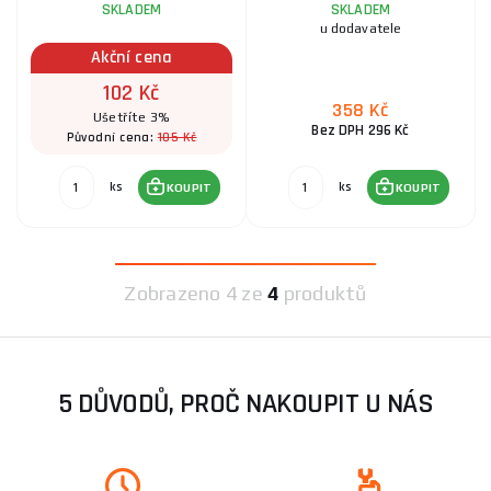
SKLADEM
SKLADEM
u dodavatele
Akční cena
102 Kč
358 Kč
Ušetříte 3%
Bez DPH 296 Kč
105 Kč
Původní cena:
ks
ks
KOUPIT
KOUPIT
Zobrazeno
4 ze
4
produktů
5 DŮVODŮ, PROČ NAKOUPIT U NÁS