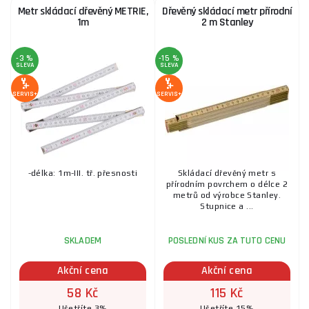
Metr skládací dřevěný METRIE,
Dřevěný skládací metr přírodní
1m
2 m Stanley
-3 %
-15 %
SLEVA
SLEVA
SERVIS+
SERVIS+
-délka: 1m-III. tř. přesnosti
Skládací dřevěný metr s
přírodním povrchem o délce 2
metrů od výrobce Stanley.
Stupnice a ...
SKLADEM
POSLEDNÍ KUS ZA TUTO CENU
Akční cena
Akční cena
58 Kč
115 Kč
Ušetříte 3%
Ušetříte 15%