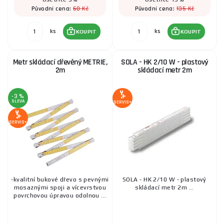
60 Kč
135 Kč
Původní cena:
Původní cena:
ks
ks
KOUPIT
KOUPIT
Metr skládací dřevěný METRIE,
SOLA - HK 2/10 W - plastový
2m
skládací metr 2m
-3 %
SLEVA
SERVIS+
SERVIS+
-kvalitní bukové dřevo s pevnými
SOLA - HK 2/10 W - plastový
mosaznými spoji a vícevrstvou
skládací metr 2m ...
povrchovou úpravou odolnou ...