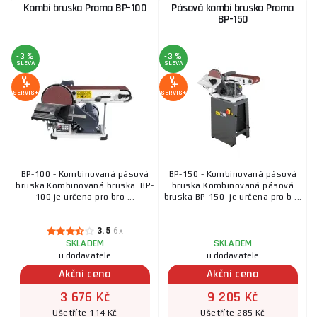
Kombi bruska Proma BP-100
Pásová kombi bruska Proma
BP-150
-3 %
-3 %
SLEVA
SLEVA
SERVIS+
SERVIS+
BP-100 - Kombinovaná pásová
BP-150 - Kombinovaná pásová
bruska Kombinovaná bruska BP-
bruska Kombinovaná pásová
100 je určena pro bro ...
bruska BP-150 je určena pro b ...
3.5
6x
SKLADEM
SKLADEM
u dodavatele
u dodavatele
Akční cena
Akční cena
3 676 Kč
9 205 Kč
Ušetříte 114 Kč
Ušetříte 285 Kč