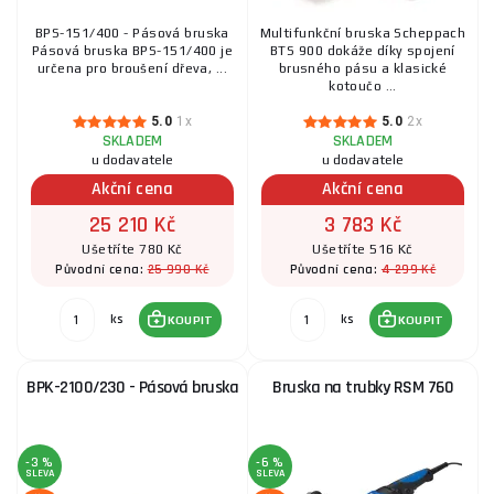
BPS-151/400 - Pásová bruska
Multifunkční bruska Scheppach
Pásová bruska BPS-151/400 je
BTS 900 dokáže díky spojení
určena pro broušení dřeva, ...
brusného pásu a klasické
kotoučo ...
5.0
1x
5.0
2x
SKLADEM
SKLADEM
u dodavatele
u dodavatele
Akční cena
Akční cena
25 210 Kč
3 783 Kč
Ušetříte 780 Kč
Ušetříte 516 Kč
25 990 Kč
4 299 Kč
Původní cena:
Původní cena:
ks
ks
KOUPIT
KOUPIT
BPK-2100/230 - Pásová bruska
Bruska na trubky RSM 760
-3 %
-6 %
SLEVA
SLEVA