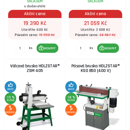
SKLADEM
SKLADEM
u dodavatele
Akční cena
Akční cena
19 390 Kč
21 059 Kč
Ušetříte 600 Kč
Ušetříte 3 008 Kč
19 990 Kč
24 067 Kč
Původní cena:
Původní cena:
ks
ks
KOUPIT
KOUPIT
Válcová bruska HOLZSTAR®
Pásová bruska HOLZSTAR®
ZSM 405
KSO 850 (400 V)
AKCE
AKCE
-13 %
-18 %
SLEVA
SLEVA
SERVIS+
SERVIS+