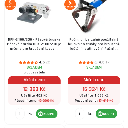
SERVIS+
SERVIS+
BPK-2100/230 - Pásová bruska
Ruční, univerzálně použitelná
Pásová bruska BPK-2100/230 je
bruska na trubky pro broušení,
určena pro broušení kovov ...
leštění i satinování. Ruční ...
4.5
2x
4.0
1x
SKLADEM
SKLADEM
u dodavatele
Akční cena
Akční cena
12 988 Kč
16 324 Kč
Ušetříte 402 Kč
Ušetříte 1 088 Kč
13 390 Kč
17 412 Kč
Původní cena:
Původní cena:
ks
ks
KOUPIT
KOUPIT