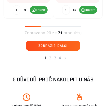
ks
ks
KOUPIT
KOUPIT
Zobrazeno
20 ze
71
produktů
ZOBRAZIT DALŠÍ
1
2
3
4
5 DŮVODŮ, PROČ NAKOUPIT U NÁS
V oboru jsme již 15 let
Jsme autorizovaný servis