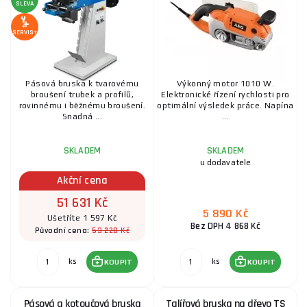
SLEVA
SERVIS+
Pásová bruska k tvarovému
Výkonný motor 1010 W.
broušení trubek a profilů,
Elektronické řízení rychlosti pro
rovinnému i běžnému broušení.
optimální výsledek práce. Napína
Snadná ...
...
SKLADEM
SKLADEM
u dodavatele
Akční cena
51 631 Kč
5 890 Kč
Ušetříte 1 597 Kč
Bez DPH 4 868 Kč
53 228 Kč
Původní cena:
ks
ks
KOUPIT
KOUPIT
Pásová a kotoučová bruska
Talířová bruska na dřevo TS