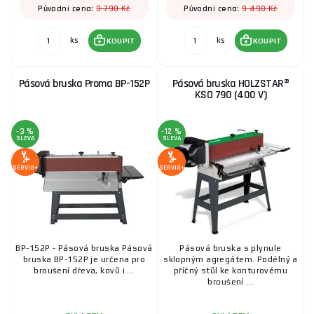
3 790 Kč
9 490 Kč
Původní cena:
Původní cena:
ks
ks
KOUPIT
KOUPIT
Pásová bruska Proma BP-152P
Pásová bruska HOLZSTAR®
KSO 790 (400 V)
-3 %
-12 %
SLEVA
SLEVA
SERVIS+
SERVIS+
BP-152P - Pásová bruska Pásová
Pásová bruska s plynule
bruska BP-152P je určena pro
sklopným agregátem. Podélný a
broušení dřeva, kovů i ...
příčný stůl ke konturovému
broušení ...