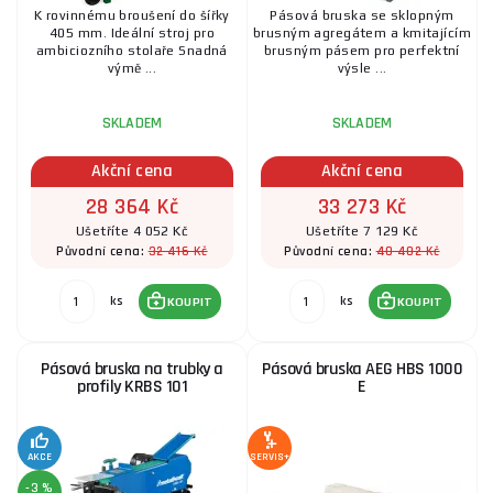
K rovinnému broušení do šířky
Pásová bruska se sklopným
405 mm. Ideální stroj pro
brusným agregátem a kmitajícím
ambiciozního stolaře Snadná
brusným pásem pro perfektní
výmě ...
výsle ...
SKLADEM
SKLADEM
Akční cena
Akční cena
28 364 Kč
33 273 Kč
Ušetříte 4 052 Kč
Ušetříte 7 129 Kč
32 416 Kč
40 402 Kč
Původní cena:
Původní cena:
ks
ks
KOUPIT
KOUPIT
Pásová bruska na trubky a
Pásová bruska AEG HBS 1000
profily KRBS 101
E
AKCE
SERVIS+
-3 %