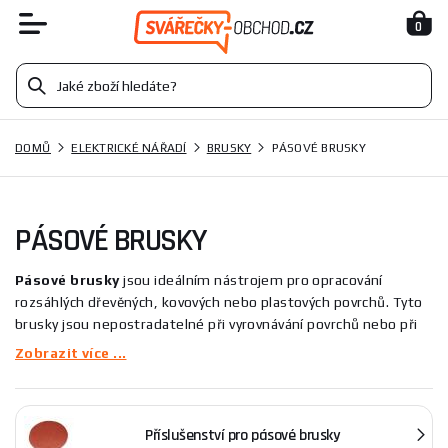
0
DOMŮ
ELEKTRICKÉ NÁŘADÍ
BRUSKY
PÁSOVÉ BRUSKY
PÁSOVÉ BRUSKY
Pásové brusky
jsou ideálním nástrojem pro opracování
rozsáhlých dřevěných, kovových nebo plastových povrchů. Tyto
brusky jsou nepostradatelné při vyrovnávání povrchů nebo při
odstraňování staré nátěrové hmoty.
Klíčovým prvkem tohoto
Zobrazit více ...
nástroje je brusný pás, který se pohybuje v neustálém
cyklu
. Když tento pás přijde do kontaktu s povrchem
materiálu, vytváří broušený efekt.
Příslušenství pro pásové brusky