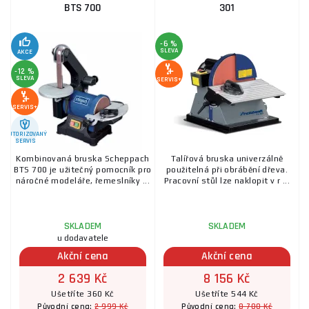
BTS 700
301
-6 %
SLEVA
AKCE
-12 %
SLEVA
SERVIS+
SERVIS+
AUTORIZOVANÝ
SERVIS
Kombinovaná bruska Scheppach
Talířová bruska univerzálně
BTS 700 je užitečný pomocník pro
použitelná při obrábění dřeva.
náročné modeláře, řemeslníky ...
Pracovní stůl lze naklopit v r ...
SKLADEM
SKLADEM
u dodavatele
Akční cena
Akční cena
2 639 Kč
8 156 Kč
Ušetříte 360 Kč
Ušetříte 544 Kč
2 999 Kč
8 700 Kč
Původní cena:
Původní cena: