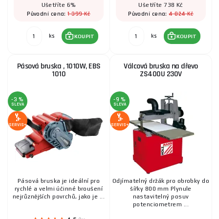
ks
KOUPIT
Ušetříte 6%
Ušetříte 738 Kč
1 399 Kč
4 824 Kč
Původní cena:
Původní cena:
Pásová bruska Procraft PBS1600 (PBS1010) |
ks
ks
KOUPIT
KOUPIT
PBS1600
1 690 Kč
SKLADEM
u dodavatele
Pásová bruska , 1010W, EBS
Válcová bruska na dřevo
ks
KOUPIT
1010
ZS400U 230V
-3 %
-9 %
Pásová bruska na kov MBSM 150-203-2
SLEVA
SLEVA
27 093 Kč
SERVIS+
SERVIS+
SKLADEM
ks
KOUPIT
Pásová bruska na kov MBSM 100-140-1
Pásová bruska je ideální pro
Odjímatelný držák pro obrobky do
13 859 Kč
rychlé a velmi účinné broušení
šířky 800 mm Plynule
SKLADEM
ks
KOUPIT
nejrůznějších povrchů, jako je ...
nastavitelný posuv
potenciometrem ...