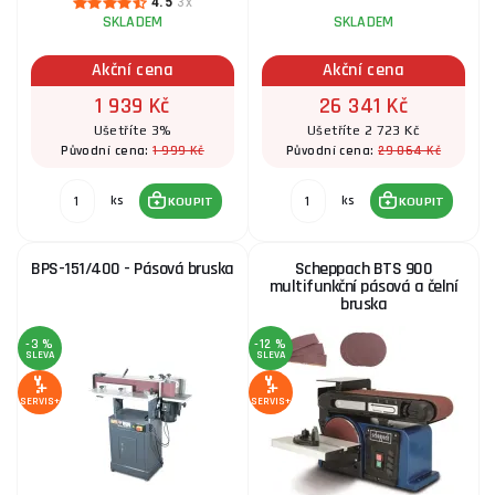
4.5
3x
SKLADEM
SKLADEM
Akční cena
Akční cena
1 939 Kč
26 341 Kč
Ušetříte 3%
Ušetříte 2 723 Kč
1 999 Kč
29 064 Kč
Původní cena:
Původní cena:
ks
ks
KOUPIT
KOUPIT
BPS-151/400 - Pásová bruska
Scheppach BTS 900
multifunkční pásová a čelní
bruska
-3 %
-12 %
SLEVA
SLEVA
SERVIS+
SERVIS+