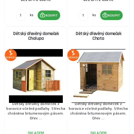
ks
ks
KOUPIT
KOUPIT
Dětský dřevěný domeček
Dětský dřevěný domeček
Chalupa
Chata
SERVIS+
SERVIS+
Dětský dřevěný domeček z
Dětský dřevěný domeček z
borovice včetně podlahy. Střecha
borovice včetně podlahy. Střecha
chráněna bitumenovým pásem.
chráněna bitumenovým pásem.
Dřev ...
Dřev ...
SKLADEM
SKLADEM