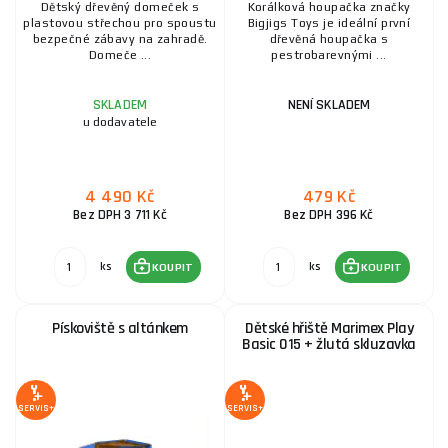
Dětský dřevěný domeček s
Korálková houpačka značky
plastovou střechou pro spoustu
Bigjigs Toys je ideální první
bezpečné zábavy na zahradě.
dřevěná houpačka s
Domeče ...
pestrobarevnými ...
SKLADEM
NENÍ SKLADEM
u dodavatele
4 490 Kč
479 Kč
Bez DPH 3 711 Kč
Bez DPH 396 Kč
ks
ks
KOUPIT
KOUPIT
Pískoviště s altánkem
Dětské hřiště Marimex Play
Basic 015 + žlutá skluzavka
SERVIS+
SERVIS+