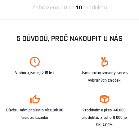
Zobrazeno
10 ze
10
produktů
5 DŮVODŮ, PROČ NAKOUPIT U NÁS
V oboru jsme již 15 let
Jsme autorizovaný servis
vybraných značek
Důvěru nám projevilo více jak 30
Prodáváme přes 40 000
tisíc zákazníků
produktů, z toho 8 000 je
SKLADEM