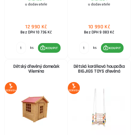
u dodavatele
u dodavatele
12 990 Kč
10 990 Kč
Bez DPH 10 736 Kč
Bez DPH 9 083 Kč
ks
ks
KOUPIT
KOUPIT
Dětský dřevěný domeček
Dětská korálková houpačka
Vilemína
BIGJIGS TOYS dřevěná
SERVIS+
SERVIS+