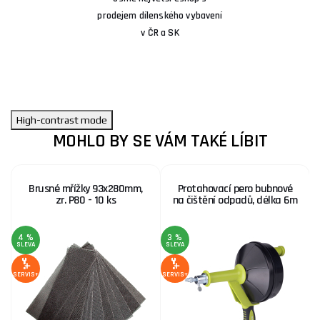
prodejem dílenského vybavení
v ČR a SK
High-contrast mode
MOHLO BY SE VÁM TAKÉ LÍBIT
Brusné mřížky 93x280mm,
Protahovací pero bubnové
zr. P80 - 10 ks
na čištění odpadů, délka 6m
4 %
3 %
1
SLEVA
SLEVA
S
SERVIS+
SERVIS+
SE