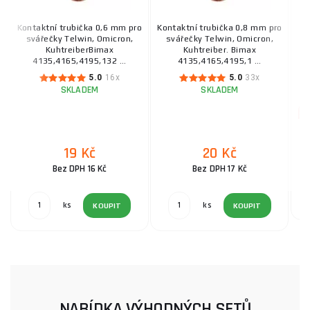
Kontaktní trubička 0,6 mm pro
Kontaktní trubička 0,8 mm pro
V
svářečky Telwin, Omicron,
svářečky Telwin, Omicron,
KuhtreiberBimax
Kuhtreiber. Bimax
4135,4165,4195,132 ...
4135,4165,4195,1 ...
5.0
16x
5.0
33x
SKLADEM
SKLADEM
19 Kč
20 Kč
Bez DPH 16 Kč
Bez DPH 17 Kč
ks
ks
KOUPIT
KOUPIT
NABÍDKA VÝHODNÝCH SETŮ