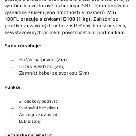
vyroben v invertorové technologii IGBT, která umožnila
významné snížení jeho hmotnosti a rozměrů. MIG
180FL
pracuje s cívkami D100 (1 kg).
Zařízení se
používá v uzavřených nebo zastřešených místnostech,
nevystavovaných přímým povětrnostním podmínkám.
Sada obsahuje:
Hořák na pevno (2m)
Držák elektrod (2m)
Zemnící kabel se svorkou (2m)
Funkce
:
2-kladkový podavač
Svařování bez plynu
Analogové ovládání
LED displej
Technické parametry: