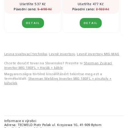
Ušetříte 537 Kč
Ušetříte 477 Kč
5 490 Kč
2 922 Kč
Původní cena:
Původní cena:
DETAIL
DETAIL
Levna svařovací technika
,
Levné invertory
,
Levné invertory MIG-MAG
Chcete doručiť tovar na Slovensko? Prezrite si
Sherman Zvárací
Invertor MIG 180FL + Horák + káble
Magyarországra történő kiszállításért tekintse meg ezt a
termékoldalt:
Sherman Welding Inverter MIG 180FL + pisztoly +
kábelek
Informace o výrobci
Adresa: TECWELD Piotr Polak ul. Krzyżowa 1G, 41-909 Bytom