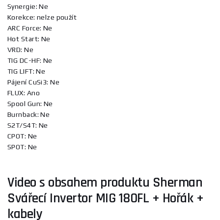
Synergie: Ne
Korekce: nelze použít
ARC Force: Ne
Hot Start: Ne
VRD: Ne
TIG DC-HF: Ne
TIG LIFT: Ne
Pájení CuSi3: Ne
FLUX: Ano
Spool Gun: Ne
Burnback: Ne
S2T/S4T: Ne
CPOT: Ne
SPOT: Ne
Video s obsahem produktu Sherman
Svářecí Invertor MIG 180FL + Hořák +
kabely