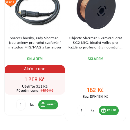
SERVIS+
SE
Svařecí hořáky, řady Sherman,
Objevte Sherman Svařovací drát
e
jsou určeny pro ruční svařování
SG2 MIG, ideální volbu pro
.
metodou MIG/MAG a lze je pou
každého profesionála i domácí ...
...
SKLADEM
SKLADEM
Akční cena
1 208 Kč
Ušetříte 311 Kč
162 Kč
1 519 Kč
Původní cena:
Bez DPH 134 Kč
ks
KOUPIT
ks
KOUPIT