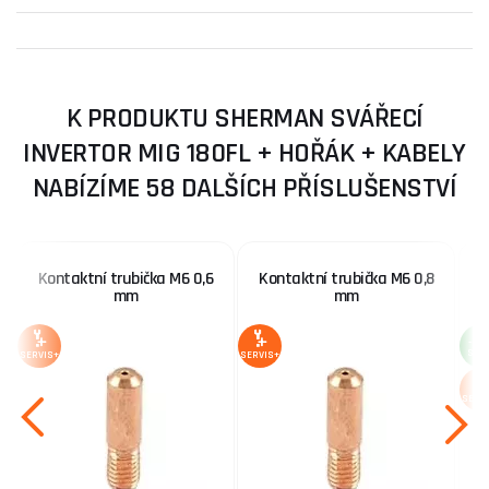
K PRODUKTU SHERMAN SVÁŘECÍ
INVERTOR MIG 180FL + HOŘÁK + KABELY
NABÍZÍME 58 DALŠÍCH PŘÍSLUŠENSTVÍ
Kontaktní trubička M6 0,6
Kontaktní trubička M6 0,8
mm
mm
-2 
SLE
SERVIS+
SERVIS+
SERV