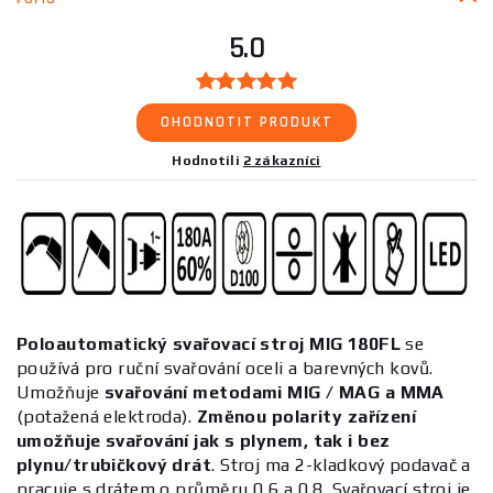
5.0
OHODNOTIT PRODUKT
Hodnotili
2 zákazníci
Poloautomatický svařovací stroj MIG 180FL
se
používá pro ruční svařování oceli a barevných kovů.
Umožňuje
svařování metodami MIG / MAG a MMA
(potažená elektroda).
Změnou polarity zařízení
umožňuje svařování jak s plynem, tak i bez
plynu/trubičkový drát
. Stroj ma 2-kladkový podavač a
pracuje s drátem o průměru 0,6 a 0,8. Svařovací stroj je