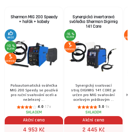
Sherman MIG 200 Speedy
Synergická invertorová
+ hořák + kabely
svářečka Sherman Digimig
141 Core
-16 %
SLEVA
AKCE
SERV
-10 %
SLEVA
SERVIS+
SERVIS+
Poloautomatická svářečka
Synergický svařovací
MIG 200 Speedy se používá
stroj DIGIMIG 141 CORE je
pro ruční svařování oceli a
určen pro MIG svařování
KTE
neželezný ...
ocelovým práškovým ...
4.0
17x
5.0
9x
SKLADEM
SKLADEM
Akční cena
Akční cena
4 953 Kč
2 445 Kč