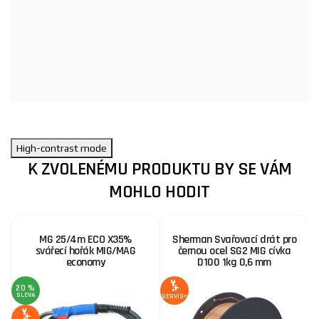
High-contrast mode
K ZVOLENÉMU PRODUKTU BY SE VÁM
MOHLO HODIT
MG 25/4m ECO X35%
Sherman Svařovací drát pro
svářecí hořák MIG/MAG
černou ocel SG2 MIG cívka
economy
D100 1kg 0,6 mm
20 %
3
SLEVA
S
SERVIS+