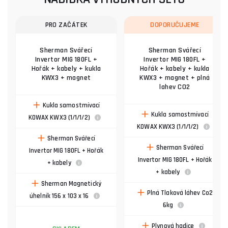
PRO ZAČÁTEK
DOPORUČUJEME
Sherman Svářecí
Sherman Svářecí
Invertor MIG 180FL +
Invertor MIG 180FL +
Hořák + kabely + kukla
Hořák + kabely + kukla
KWX3 + magnet
KWX3 + magnet + plná
lahev CO2
Kukla samostmívací
Kukla samostmívací
KOWAX KWX3 (1/1/1/2)
KOWAX KWX3 (1/1/1/2)
Sherman Svářecí
Sherman Svářecí
Invertor MIG 180FL + Hořák
Invertor MIG 180FL + Hořák
+ kabely
+ kabely
Sherman Magnetický
Plná Tlaková láhev Co2
úhelník 156 x 103 x 16
6kg
Plynová hadice