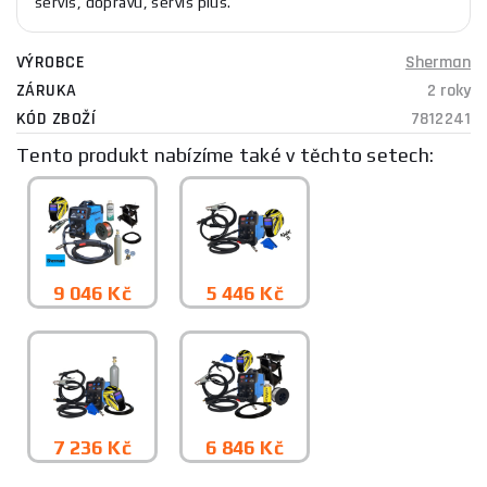
servis, dopravu, servis plus.
VÝROBCE
Sherman
ZÁRUKA
2 roky
KÓD ZBOŽÍ
7812241
Tento produkt nabízíme také v těchto setech:
9 046 Kč
5 446 Kč
7 236 Kč
6 846 Kč