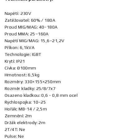
Napětí: 230V
Zatěžovatel: 60% / 180A
Proud MIG/MAG: 40–180A
Proud MMA: 25–160A
Napětí MIG/MAG: 15,6–21,2V
Příkon: 6,1kVA
Technologie: IGBT
Krytí: IP21
Cívka: Ø100mm
Hmotnost: 6,5kg
Rozměry: 330×155×250mm
Rozměr kladky: 25/8/7x7
Osazeno kladkou: 0,6 - 0,8 mm ocel
Rychlospojka: 10–25
Hořák: MB-14 / 2,5m
Zemnění: 2m
Držák elektrody: 2m
2T/4T: Ne
Pulse: Ne