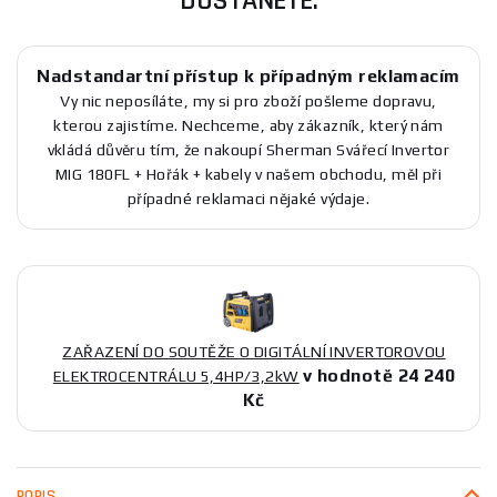
DOSTANETE:
Nadstandartní přístup k případným reklamacím
Vy nic neposíláte, my si pro zboží pošleme dopravu,
kterou zajistíme. Nechceme, aby zákazník, který nám
vkládá důvěru tím, že nakoupí Sherman Svářecí Invertor
MIG 180FL + Hořák + kabely v našem obchodu, měl při
případné reklamaci nějaké výdaje.
ZAŘAZENÍ DO SOUTĚŽE O DIGITÁLNÍ INVERTOROVOU
v hodnotě 24 240
ELEKTROCENTRÁLU 5,4HP/3,2kW
Kč
POPIS