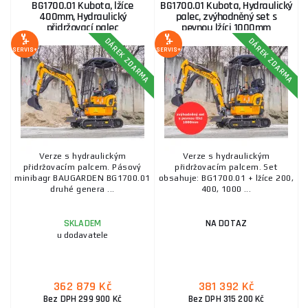
BG1700.01 Kubota, lžíce
BG1700.01 Kubota, Hydraulický
400mm, Hydraulický
palec, zvýhodněný set s
přidržovací palec
pevnou lžíci 1000mm
DÁREK ZDARMA
DÁREK ZDARMA
SERVIS+
SERVIS+
Verze s hydraulickým
Verze s hydraulickým
přidržovacím palcem. Pásový
přidržovacím palcem. Set
minibagr BAUGARDEN BG1700.01
obsahuje: BG1700.01 + lžíce 200,
druhé genera ...
400, 1000 ...
SKLADEM
NA DOTAZ
u dodavatele
362 879 Kč
381 392 Kč
Bez DPH 299 900 Kč
Bez DPH 315 200 Kč