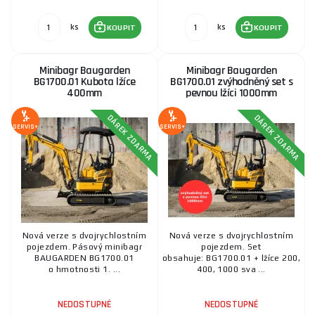
ks
ks
KOUPIT
KOUPIT
Minibagr Baugarden
Minibagr Baugarden
BG1700.01 Kubota lžíce
BG1700.01 zvýhodněný set s
400mm
pevnou lžíci 1000mm
DÁREK ZDARMA
DÁREK ZDARMA
SERVIS+
SERVIS+
Nová verze s dvojrychlostním
Nová verze s dvojrychlostním
pojezdem. Pásový minibagr
pojezdem. Set
BAUGARDEN BG1700.01
obsahuje: BG1700.01 + lžíce 200,
o hmotnosti 1. ...
400, 1000 sva ...
NEDOSTUPNÉ
NEDOSTUPNÉ