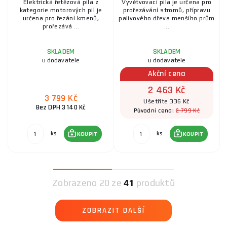
Elektrická řetězová pila z
Vyvětvovací pila je určena pro
kategorie motorových pil je
prořezávání stromů, přípravu
určena pro řezání kmenů,
palivového dřeva menšího prům
prořezává ...
...
SKLADEM
SKLADEM
u dodavatele
u dodavatele
Akční cena
2 463 Kč
3 799 Kč
Ušetříte 336 Kč
Bez DPH 3 140 Kč
2 799 Kč
Původní cena:
ks
ks
KOUPIT
KOUPIT
Zobrazeno
20 ze
41
produktů
ZOBRAZIT DALŠÍ