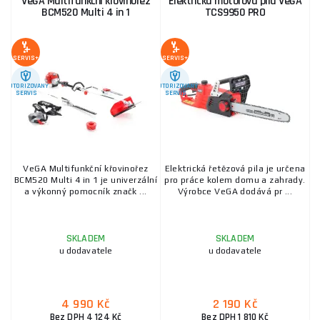
VeGA Multifunkční křovinořez
Elektrická motorová pila VeGA
BCM520 Multi 4 in 1
TCS9950 PRO
SERVIS+
SERVIS+
AUTORIZOVANÝ
AUTORIZOVANÝ
SERVIS
SERVIS
VeGA Multifunkční křovinořez
Elektrická řetězová pila je určena
BCM520 Multi 4 in 1 je univerzální
pro práce kolem domu a zahrady.
a výkonný pomocník značk ...
Výrobce VeGA dodává pr ...
SKLADEM
SKLADEM
u dodavatele
u dodavatele
4 990 Kč
2 190 Kč
Bez DPH 4 124 Kč
Bez DPH 1 810 Kč