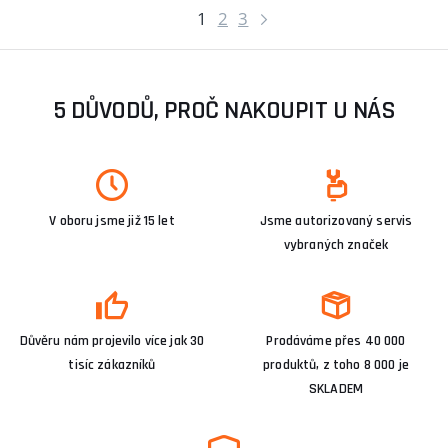
1
2
3
5 DŮVODŮ, PROČ NAKOUPIT U NÁS
V oboru jsme již 15 let
Jsme autorizovaný servis
vybraných značek
Důvěru nám projevilo více jak 30
Prodáváme přes 40 000
tisíc zákazníků
produktů, z toho 8 000 je
SKLADEM