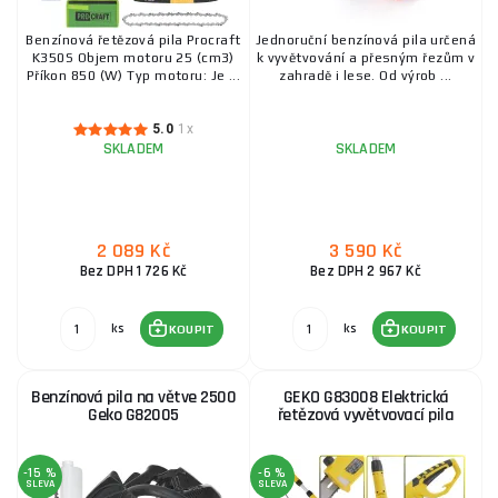
Elektrická pila Gude KS 355 EC
Benzínová řetězová pila Procraft
Jednoruční benzínová pila určená
K350S Objem motoru 25 (сm3)
k vyvětvování a přesným řezům v
Příkon 850 (W) Typ motoru: Je ...
zahradě i lese. Od výrob ...
1 491 Kč
SKLADEM
u dodavatele
ks
KOUPIT
5.0
1x
SKLADEM
SKLADEM
Elektrická motorová pila VeGA TCS9950 PRO
2 190 Kč
SKLADEM
u dodavatele
2 089 Kč
3 590 Kč
ks
KOUPIT
Bez DPH 1 726 Kč
Bez DPH 2 967 Kč
ks
ks
KOUPIT
KOUPIT
Benzínová pila na větve 2500
GEKO G83008 Elektrická
Geko G82005
řetězová vyvětvovací pila
-15 %
-6 %
SLEVA
SLEVA