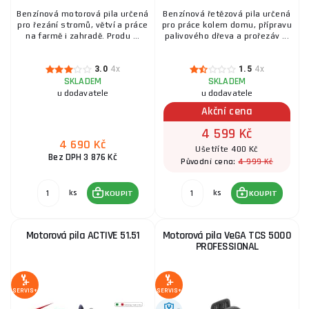
Benzínová motorová pila určená
Benzínová řetězová pila určená
pro řezání stromů, větví a práce
pro práce kolem domu, přípravu
na farmě i zahradě. Produ ...
palivového dřeva a prořezáv ...
3.0
4x
1.5
4x
SKLADEM
SKLADEM
u dodavatele
u dodavatele
Akční cena
4 599 Kč
4 690 Kč
Ušetříte 400 Kč
Bez DPH 3 876 Kč
4 999 Kč
Původní cena:
ks
ks
KOUPIT
KOUPIT
Motorová pila ACTIVE 51.51
Motorová pila VeGA TCS 5000
PROFESSIONAL
SERVIS+
SERVIS+