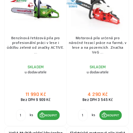
AUTORIZOVANÝ
SERVIS
Benzínová řetězová pila pro
Motorová pila určená pro
profesionální práci v lese i
náročné řezací práce na farmě, v
údržbu zeleně od značky ACTIVE.
lese a na pozemcích. Značka
...
VeG ...
SKLADEM
SKLADEM
u dodavatele
u dodavatele
11 990 Kč
4 290 Kč
Bez DPH 9 909 Kč
Bez DPH 3 545 Kč
ks
ks
KOUPIT
KOUPIT