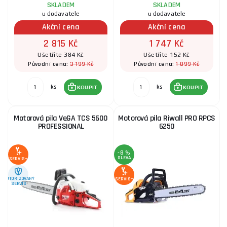
SKLADEM
SKLADEM
u dodavatele
u dodavatele
Akční cena
Akční cena
2 815 Kč
1 747 Kč
Ušetříte 384 Kč
Ušetříte 152 Kč
3 199 Kč
1 899 Kč
Původní cena:
Původní cena:
ks
ks
KOUPIT
KOUPIT
Motorová pila VeGA TCS 5600
Motorová pila Riwall PRO RPCS
PROFESSIONAL
6250
-8 %
SLEVA
SERVIS+
AUTORIZOVANÝ
SERVIS+
SERVIS