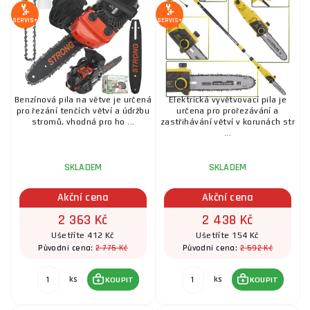
SERVIS+
SERVIS+
Benzínová pila na větve je určená
Elektrická vyvětvovací pila je
pro řezání tenčích větví a údržbu
určena pro prořezávání a
stromů, vhodná pro ho ...
zastřihávání větví v korunách str
...
SKLADEM
SKLADEM
Akční cena
Akční cena
2 363 Kč
2 438 Kč
Ušetříte 412 Kč
Ušetříte 154 Kč
2 775 Kč
2 592 Kč
Původní cena:
Původní cena:
ks
ks
KOUPIT
KOUPIT