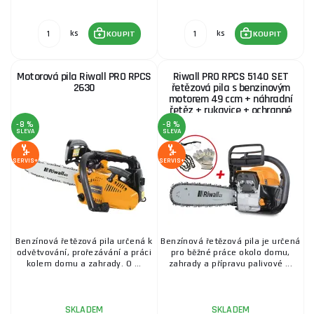
ks
ks
KOUPIT
KOUPIT
Motorová pila Riwall PRO RPCS
Riwall PRO RPCS 5140 SET
2630
řetězová pila s benzinovým
motorem 49 ccm + náhradní
řetěz + rukavice + ochranné
brýle
-8 %
-8 %
SLEVA
SLEVA
SERVIS+
SERVIS+
Benzínová řetězová pila určená k
Benzínová řetězová pila je určená
odvětvování, prořezávání a práci
pro běžné práce okolo domu,
kolem domu a zahrady. O ...
zahrady a přípravu palivové ...
SKLADEM
SKLADEM