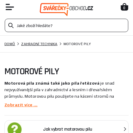
0
DOMŮ
ZAHRADNÍ TECHNIKA
MOTOROVÉ PILY
MOTOROVÉ PILY
Motorová pila
známá také jako pila řetězová
je snad
nejvyužívanější pila v zahradnictví a lesním i dřevařském
průmyslu. Motorovou pilu použijete na kácení stromů na
zahradě či v lesích nebo pro rychlou přípravu dřeva na topení.
Zobrazit více ...
Při výběru pily je důležité se zaměřit na to, pro jaký účel bude
používána a také na její pohon a délku lišty. Řetězová pila může
být akumulátorová, benzínová a elektrická. Délka lišty
Jak vybrat motorovou pilu
motorových pil se pohybuje v rozmezí 25 až 50 cm. Pily s lištou