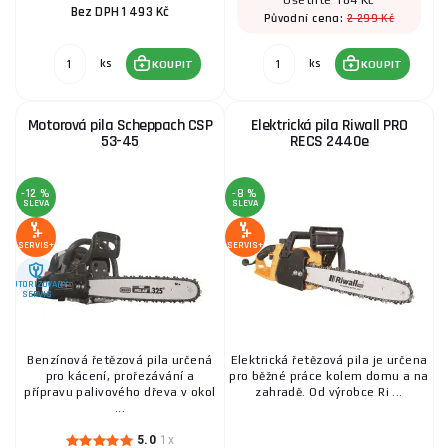
Ušetříte 184 Kč
Bez DPH 1 493 Kč
2 299 Kč
Původní cena:
ks
ks
KOUPIT
KOUPIT
Motorová pila Scheppach CSP
Elektrická pila Riwall PRO
53-45
RECS 2440e
-12 %
-8 %
SLEVA
SLEVA
SERVIS+
SERVIS+
AUTORIZOVANÝ
SERVIS
Benzínová řetězová pila určená
Elektrická řetězová pila je určena
pro kácení, prořezávání a
pro běžné práce kolem domu a na
přípravu palivového dřeva v okol
zahradě. Od výrobce Ri ...
...
5.0
1x