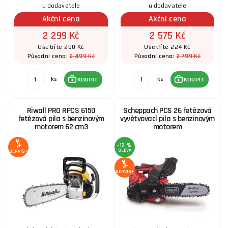
u dodavatele
u dodavatele
Akční cena
Akční cena
2 299 Kč
2 575 Kč
Ušetříte 200 Kč
Ušetříte 224 Kč
2 499 Kč
2 799 Kč
Původní cena:
Původní cena:
ks
ks
KOUPIT
KOUPIT
Riwall PRO RPCS 6150
Scheppach PCS 26 řetězová
řetězová pila s benzínovým
vyvětvovací pila s benzinovým
motorem 62 cm3
motorem
-12 %
SLEVA
SERVIS+
SERVIS+