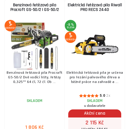
Benzínová řetězová pila
Elektrická řetězová pila Riwall
Procraft GS-50/2 | GS-50/2
PRO RECS 2440
-8 %
SLEVA
SERVIS+
SERVIS+
Benzínová řetězová pila Procraft
Elektrická řetězová pila je určena
GS-50/2 Dvě vodící lišty, řetězy
pro řezání palivového dřeva a
0,325"" 64 čl, 72 čl. Ob ...
běžné práce na zahradě a ...
5.0
2x
SKLADEM
SKLADEM
u dodavatele
Akční cena
2 115 Kč
1 806 Kč