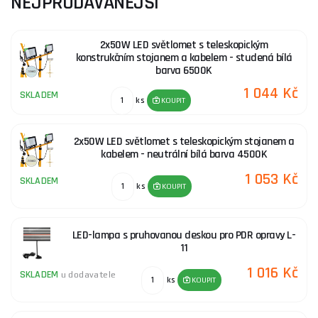
NEJPRODÁVANĚJŠÍ
2x50W LED světlomet s teleskopickým
konstrukčním stojanem a kabelem - studená bílá
barva 6500K
1 044 Kč
SKLADEM
ks
KOUPIT
2x50W LED světlomet s teleskopickým stojanem a
kabelem - neutrální bílá barva 4500K
1 053 Kč
SKLADEM
ks
KOUPIT
LED-lampa s pruhovanou deskou pro PDR opravy L-
11
1 016 Kč
SKLADEM
u dodavatele
ks
KOUPIT