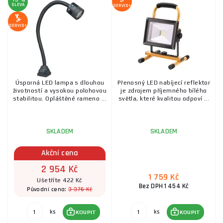
SLEVA
SERVIS+
SERVIS+
Úsporná LED lampa s dlouhou
Přenosný LED nabíjecí reflektor
životností a vysokou polohovou
je zdrojem příjemného bílého
stabilitou. Opláštěné rameno ...
světla, které kvalitou odpoví ...
SKLADEM
SKLADEM
Akční cena
2 954 Kč
1 759 Kč
Ušetříte 422 Kč
Bez DPH 1 454 Kč
3 376 Kč
Původní cena:
ks
ks
KOUPIT
KOUPIT