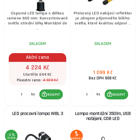
Úsporná LED lampa s délkou
Přenosný LED nabíjecí reflektor
ramene 600 mm. Koncentrované
je zdrojem příjemného bílého
světlo střední šířky Montážní de
světla, které kvalitou odpoví ...
...
SKLADEM
SKLADEM
Akční cena
4 224 Kč
1 099 Kč
Ušetříte 604 Kč
Bez DPH 908 Kč
4 828 Kč
Původní cena:
ks
ks
KOUPIT
KOUPIT
LED pracovní lampa WBL 3
Lampa montážní 350lm, USB
nabíjení, COB LED
-3 %
SLEVA
SERVIS+