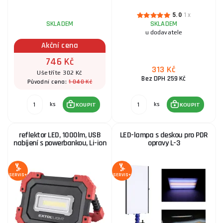
5.0
1x
SKLADEM
SKLADEM
u dodavatele
Akční cena
746 Kč
313 Kč
Ušetříte 302 Kč
Bez DPH 259 Kč
1 048 Kč
Původní cena:
ks
ks
KOUPIT
KOUPIT
reflektor LED, 1000lm, USB
LED-lampa s deskou pro PDR
nabíjení s powerbankou, Li-ion
opravy L-3
SERVIS+
SERVIS+