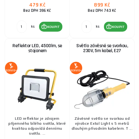
479 Kč
899 Kč
Bez DPH 396 Kč
Bez DPH 743 Kč
ks
ks
KOUPIT
KOUPIT
Reflektor LED, 4500lm, se
Světlo závěsné se svorkou,
stojanem
230V, 5m kabel, E27
SERVIS+
SERVIS+
LED reflektor je zdrojem
Závěsné světlo se svorkou od
příjemného bílého světla, které
výrobce Extol Light s 5 metrů
kvalitou odpovídá dennímu
dlouhým přívodním kabelem. T ...
světlu. ...