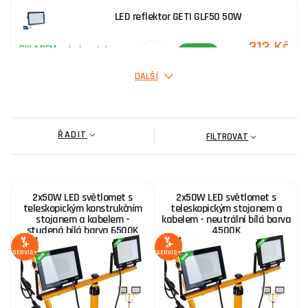
LED reflektor GETI GLF50 50W
313 Kč
SKLADEM
u dodavatele
ks
KOUPIT
DALŠÍ
Lampa montážní 350lm, USB nabíjení, COB LED
ŘADIT
395 Kč
FILTROVAT
SKLADEM
ks
KOUPIT
reflektor LED, 1000lm, USB nabíjení s powerbankou,
2x50W LED světlomet s
2x50W LED světlomet s
Li-ion
teleskopickým konstrukčním
teleskopickým stojanem a
stojanem a kabelem -
kabelem - neutrální bílá barva
739 Kč
studená bílá barva 6500K
4500K
SKLADEM
ks
KOUPIT
SERVIS+
SERVIS+
Lampa stolní s lupou EXTOL LIGHT, USB napájení,
bílá, 2400lm, 3 barvy světla, 5x zvětšení