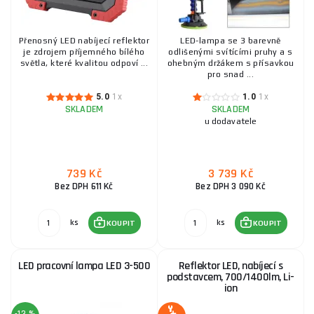
Přenosný LED nabíjecí reflektor
LED-lampa se 3 barevně
je zdrojem příjemného bílého
odlišenými svítícími pruhy a s
světla, které kvalitou odpoví ...
ohebným držákem s přísavkou
pro snad ...
5.0
1x
1.0
1x
SKLADEM
SKLADEM
u dodavatele
739 Kč
3 739 Kč
Bez DPH 611 Kč
Bez DPH 3 090 Kč
ks
ks
KOUPIT
KOUPIT
LED pracovní lampa LED 3-500
Reflektor LED, nabíjecí s
podstavcem, 700/1400lm, Li-
ion
-13 %