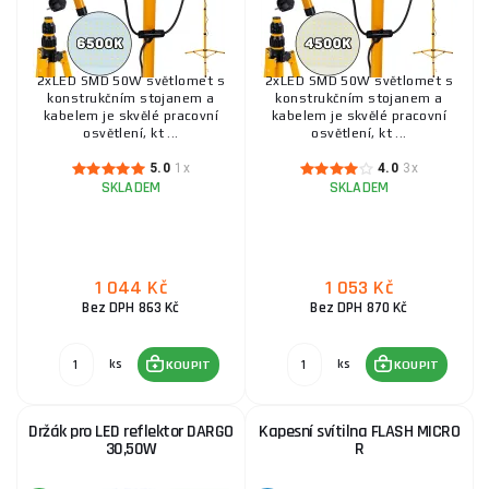
789 Kč
SKLADEM
ks
KOUPIT
2xLED SMD 50W světlomet s
2xLED SMD 50W světlomet s
konstrukčním stojanem a
konstrukčním stojanem a
Čelovka se senzorem pohybu LED COB 8W (5W+3W)
kabelem je skvělé pracovní
kabelem je skvělé pracovní
1800mAh 520lm IP44 (100)
osvětlení, kt ...
osvětlení, kt ...
534 Kč
SKLADEM
5.0
1x
4.0
3x
ks
KOUPIT
SKLADEM
SKLADEM
Pracovní světlo SCANGRIP WORK PEN 200R + Flash
micro
1 044 Kč
1 053 Kč
746 Kč
Bez DPH 863 Kč
Bez DPH 870 Kč
SKLADEM
ks
KOUPIT
ks
ks
KOUPIT
KOUPIT
LED pracovní lampa LED 3-500
Držák pro LED reflektor DARGO
Kapesní svítilna FLASH MICRO
2 954 Kč
30,50W
R
SKLADEM
ks
KOUPIT