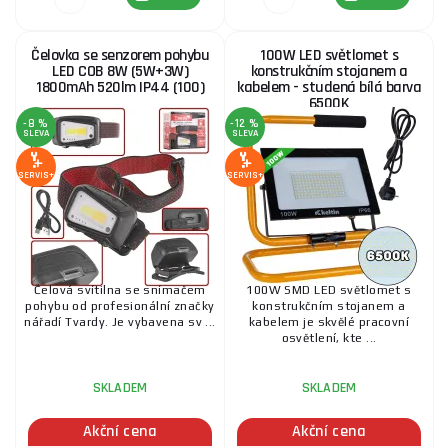
Čelovka se senzorem pohybu
100W LED světlomet s
LED COB 8W (5W+3W)
konstrukčním stojanem a
1800mAh 520lm IP44 (100)
kabelem - studená bílá barva
6500K
-8 %
-12 %
SLEVA
SLEVA
SERVIS+
SERVIS+
Čelová svítilna se snímačem
100W SMD LED světlomet s
pohybu od profesionální značky
konstrukčním stojanem a
nářadí Tvardy. Je vybavena sv ...
kabelem je skvělé pracovní
osvětlení, kte ...
SKLADEM
SKLADEM
Akční cena
Akční cena