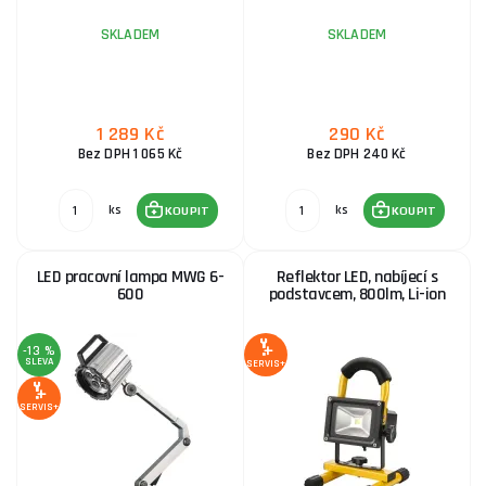
SKLADEM
SKLADEM
1 289 Kč
290 Kč
Bez DPH 1 065 Kč
Bez DPH 240 Kč
ks
ks
KOUPIT
KOUPIT
LED pracovní lampa MWG 6-
Reflektor LED, nabíjecí s
600
podstavcem, 800lm, Li-ion
-13 %
SLEVA
SERVIS+
SERVIS+