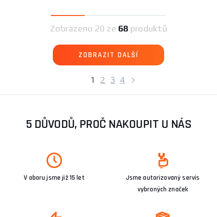
Zobrazeno
20 ze
68
produktů
ZOBRAZIT DALŠÍ
1
2
3
4
5 DŮVODŮ, PROČ NAKOUPIT U NÁS
V oboru jsme již 15 let
Jsme autorizovaný servis
vybraných značek