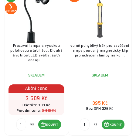
SERVIS+
Pracovní lampa s vysokou
volně pohyblivý hák pro zavěšení
polohovou stabilitou. Dlouhá
lampy posuvný magnetický klip
životnost LED světla, šetří
pro uchycení lampy na ko ...
energii ...
SKLADEM
SKLADEM
Akční cena
3 509 Kč
395 Kč
Ušetříte 109 Kč
Bez DPH 326 Kč
3 618 Kč
Původní cena:
ks
ks
KOUPIT
KOUPIT