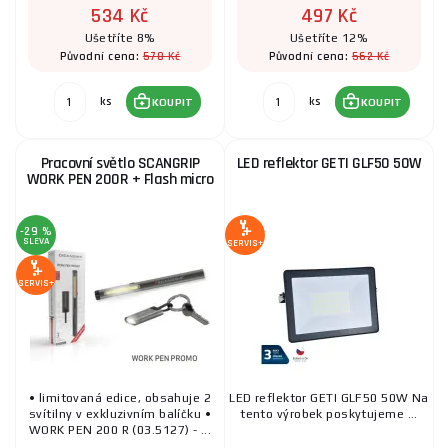
534 Kč
497 Kč
Ušetříte 8%
Ušetříte 12%
578 Kč
562 Kč
Původní cena:
Původní cena:
ks
ks
KOUPIT
KOUPIT
Pracovní světlo SCANGRIP
LED reflektor GETI GLF50 50W
WORK PEN 200R + Flash micro
-29 %
SLEVA
SERVIS+
SERVIS+
• limitovaná edice, obsahuje 2
LED reflektor GETI GLF50 50W Na
svítilny v exkluzivním balíčku •
tento výrobek poskytujeme ...
WORK PEN 200 R (03.5127) - ...