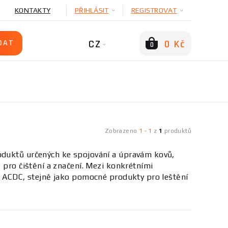
KONTAKTY
PŘIHLÁSIT
REGISTROVAT
CZ
0 Kč
0
Zobrazeno
1
-
1
z
1
produktů
oduktů určených ke spojování a úpravám kovů,
ů pro čištění a značení. Mezi konkrétními
00 ACDC, stejně jako pomocné produkty pro leštění
ojování kovů, zahrnujícím různé typy svářeček,
 svařovacího procesu (MIG/MAG, TIG, MMA),