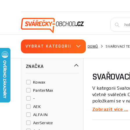
VYBRAT KATEGORII
DOMŮ
SVAŘOVACÍ T
ZNAČKA
SVAŘOVACÍ
Kowax
V kategorii Svař
PanterMax
včetně svářeček C
-
položkami se v na
AEK
a údržbu — vhodné
Zobrazit více ...
ALFA IN
Tato kategorie se
AerService
hořáků a pomocný