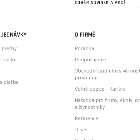
ODBĚR NOVINEK A AKCÍ
BJEDNÁVKY
O FIRMĚ
 platby
Poradna
í balíku
Podporujeme
Obchodní podmínky věrnos
programu
a platba
Volné pozice - Kariéra
Nabídka pro firmy, školy, o
a živnostníky
Reference
O nás