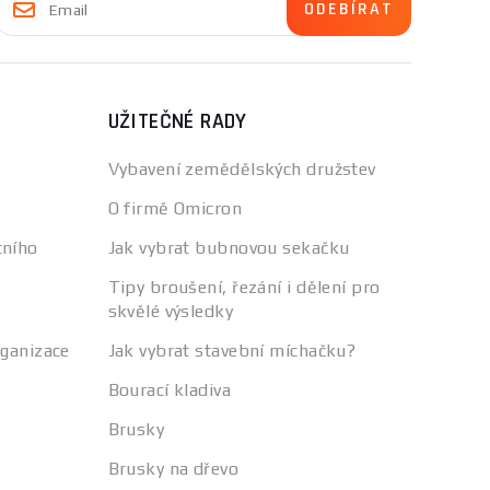
UŽITEČNÉ RADY
Vybavení zemědělských družstev
O firmě Omicron
tního
Jak vybrat bubnovou sekačku
Tipy broušení, řezání i dělení pro
skvělé výsledky
rganizace
Jak vybrat stavební míchačku?
Bourací kladiva
Brusky
Brusky na dřevo