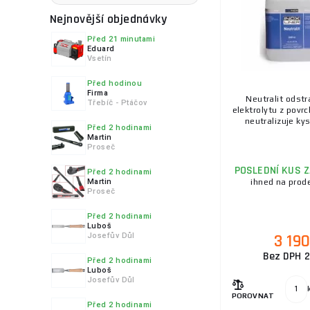
Eproflex
Nejnovější objednávky
Foliecz
Před 21 minutami
GCE
Eduard
Vsetín
GEKO
GLITTER
Před hodinou
Firma
GYS
Neutralit odstr
Třebíč - Ptáčov
elektrolytu z povrc
GÜDE
neutralizuje kys
Před 2 hodinami
Holzmann
Martin
Proseč
Jasic
POSLEDNÍ KUS 
Před 2 hodinami
Kühtreiber
Martin
ihned na prod
Proseč
MBInox
MICROJIG
Před 2 hodinami
Luboš
Magg
3 19
Josefův Důl
Malina Safety
Bez DPH 2
Před 2 hodinami
Luboš
Omicron
Josefův Důl
Optrel
POROVNAT
Před 2 hodinami