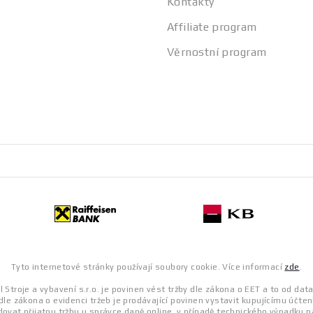
Kontakty
Affiliate program
Věrnostní program
Tyto internetové stránky používají soubory cookie. Více informací
zde
.
 Stroje a vybavení s.r.o. je povinen vést tržby dle zákona o EET a to od dat
dle zákona o evidenci tržeb je prodávající povinen vystavit kupujícímu účten
ovat přijatou tržbu u správce daně online, v případě technického výpadku p