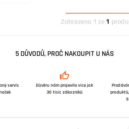
Zobrazeno
1 ze
1
produ
5 DŮVODŮ, PROČ NAKOUPIT U NÁS
ný servis
Důvěru nám projevilo více jak
Prodává
značek
30 tisíc zákazníků
produktů,
S