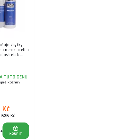
aňuje zbytky
hu nerez oceli a
elost elek ...
ZA TUTO CENU
ejně Rožnov
0 Kč
 636 Kč
ks
KOUPIT