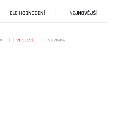
 se věnuje také ergonomii, bezpečnostním prvkům a
nika
.
DLE HODNOCENÍ
NEJNOVĚJŠÍ
vařovací techniku. Firma působí spíše na lokálním
hořáky, příslušenství a další nástroje pro
lezen.
EM
VE SLEVĚ
NOVINKA