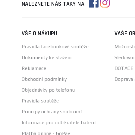
Speedglas 3M
NALEZNETE NÁS TAKY NA
StrongHand®
TBH
TBi Binzel
VŠE O NÁKUPU
VAŠE O
TECWELD
TR-WELD
Pravidla facebookové soutěže
Možnosti
TR-weld Sherman
Dokumenty ke stažení
Sledován
Magnum
Telwin
Reklamace
DOTACE
Thermal Dynamics
Obchodní podmínky
Doprava 
Tuson
Objednávky po telefonu
Unicraft®
Pravidla soutěže
VECTOR WELDING
Vítkovice HTB
Principy ochrany soukromí
Vítkovice HTB
Informace pro odběratele baterií
Weldas
Platba online - GoPay
ČERVA EXPORT IMPORT