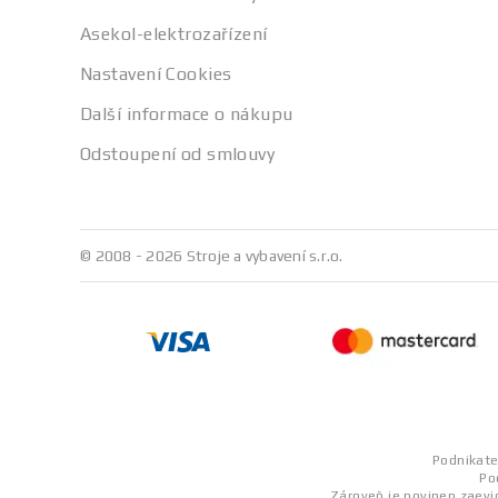
a.s.
Asekol-elektrozařízení
Nastavení Cookies
Další informace o nákupu
Odstoupení od smlouvy
© 2008 - 2026 Stroje a vybavení s.r.o.
Podnikatel
Po
Zároveň je povinen zaevid