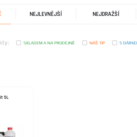
a, kompatibilita hořáků a kvalita příslušenství. Pozornost
adních dílů. Kompletní sortiment v kategorii
Svařovací tech
É
NEJLEVNĚJŠÍ
NEJDRAŽŠÍ
ýrobce zaměřující se na nářadí a stroje se specializací na s
ném trhu a její sortiment typicky zahrnuje svařovací stroje, 
í. Oficiální web společnosti nebyl v dostupných zdrojích na
kty:
SKLADEM A NA PRODEJNĚ
NÁŠ TIP
S DÁRK
e poradit s výběrem, neváhejte navštívit naši
poradnu
.
it 5L