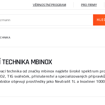
VĚRNOSTNÍ PROGRAM
PRO FIRMY
ECHNIKA
 TECHNIKA MBINOX
ovací technika od značky mbinox najdete široké spektrum pr
O2, TIG svářeček, příslušenství a specializovaných přípravk
bídce objevují prostředky jako Neutralit 1L a Inoxliner 10
 pro profesionály i domácí kutily.
 vyznačuje širokým spektrem zařízení a příslušenství pro sp
ch prostředků. Důležité parametry jsou výkon stroje, druh