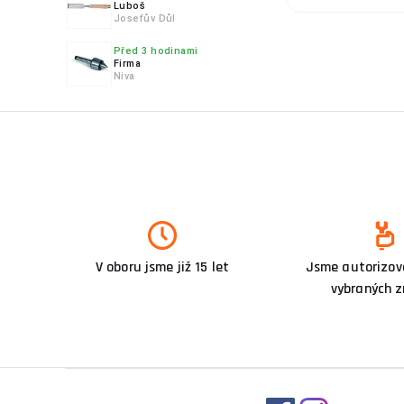
Parker
Luboš
Josefův Důl
Plymovent
Před 3 hodinami
Procraft
Firma
Niva
Proma
Proteco
Rhino weld
Rohrman
RoosterWeld
SCHINKMANN
SILICONI
Scheppach
V oboru jsme již 15 let
Jsme autorizova
Schweißkraft®
vybraných 
Sherman
Soges S.p.A.
Sopras
Spartus