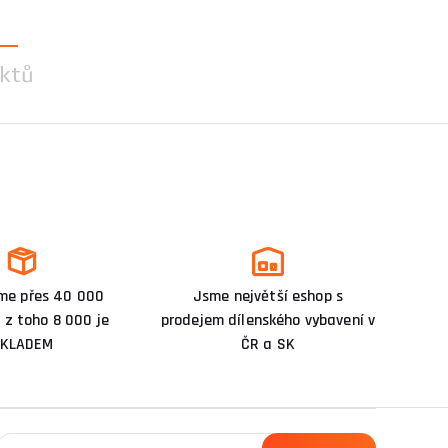
ktů
me přes 40 000
Jsme největší eshop s
 z toho 8 000 je
prodejem dílenského vybavení v
KLADEM
ČR a SK