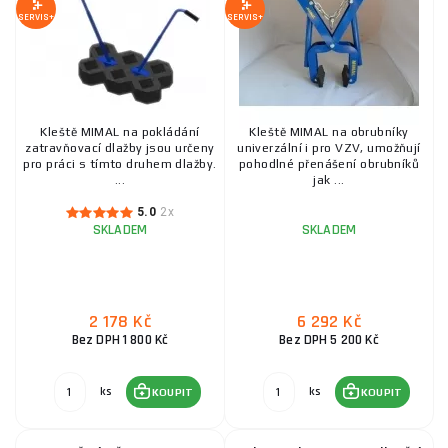
SERVIS+
SERVIS+
Kleště MIMAL na pokládání
Kleště MIMAL na obrubníky
zatravňovací dlažby jsou určeny
univerzální i pro VZV, umožňují
pro práci s tímto druhem dlažby.
pohodlné přenášení obrubníků
...
jak ...
5.0
2x
SKLADEM
SKLADEM
2 178 Kč
6 292 Kč
Bez DPH 1 800 Kč
Bez DPH 5 200 Kč
ks
ks
KOUPIT
KOUPIT