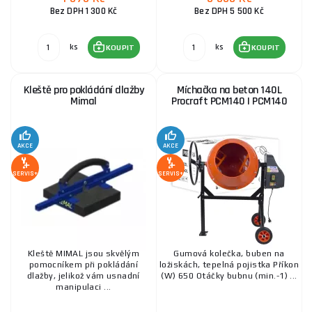
Bez DPH 1 300 Kč
Bez DPH 5 500 Kč
ks
ks
KOUPIT
KOUPIT
Kleště pro pokládání dlažby
Míchačka na beton 140L
Mimal
Procraft PCM140 | PCM140
AKCE
AKCE
SERVIS+
SERVIS+
Kleště MIMAL jsou skvělým
Gumová kolečka, buben na
pomocníkem při pokládání
ložiskách, tepelná pojistka Příkon
dlažby, jelikož vám usnadní
(W) 650 Otáčky bubnu (min.-1) ...
manipulaci ...