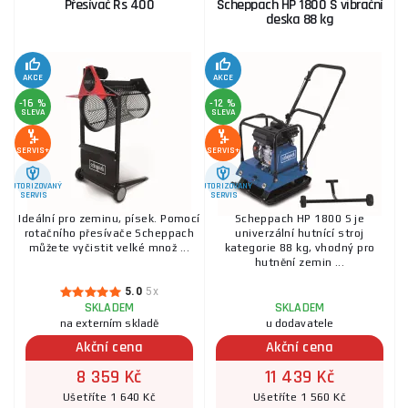
Přesívač Rs 400
Scheppach HP 1800 S vibrační
deska 88 kg
AKCE
AKCE
-16 %
-12 %
SLEVA
SLEVA
SERVIS+
SERVIS+
AUTORIZOVANÝ
AUTORIZOVANÝ
SERVIS
SERVIS
Ideální pro zeminu, písek. Pomocí
Scheppach HP 1800 S je
rotačního přesívače Scheppach
univerzální hutnící stroj
můžete vyčistit velké množ ...
kategorie 88 kg, vhodný pro
hutnění zemin ...
5.0
5x
SKLADEM
SKLADEM
na externím skladě
u dodavatele
Akční cena
Akční cena
8 359 Kč
11 439 Kč
Ušetříte 1 640 Kč
Ušetříte 1 560 Kč