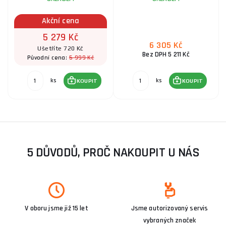
Akční cena
5 279 Kč
6 305 Kč
Ušetříte 720 Kč
Bez DPH 5 211 Kč
5 999 Kč
Původní cena:
ks
ks
KOUPIT
KOUPIT
5 DŮVODŮ, PROČ NAKOUPIT U NÁS
V oboru jsme již 15 let
Jsme autorizovaný servis
vybraných značek