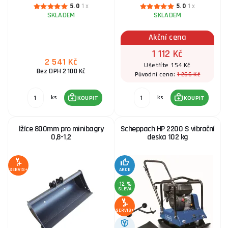
5.0
1x
5.0
1x
SKLADEM
SKLADEM
Akční cena
1 112 Kč
2 541 Kč
Ušetříte 154 Kč
Bez DPH 2 100 Kč
1 266 Kč
Původní cena:
ks
ks
KOUPIT
KOUPIT
lžíce 800mm pro minibagry
Scheppach HP 2200 S vibrační
0,8-1,2
deska 102 kg
SERVIS+
AKCE
-12 %
SLEVA
SERVIS+