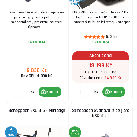
AUTORIZOVANÝ
SERVIS
Svahová lžíce vhodná zejména
HP 2200 S - vibrační deska 102
pro zásypy,manipulace s
kg Scheppach HP 2200 S je
materiálem, precizní terenní
univerzální hutnící stroj kategor
úpravy, ...
...
5.0
5x
SKLADEM
SKLADEM
Akční cena
13 199 Kč
6 038 Kč
Ušetříte 1 800 Kč
Bez DPH 4 990 Kč
14 999 Kč
Původní cena:
ks
ks
KOUPIT
KOUPIT
Scheppach EXC 815 - Minibagr
Scheppach Svahová lžíce ( pro
EXC 815 )
-12 %
SLEVA
AKCE