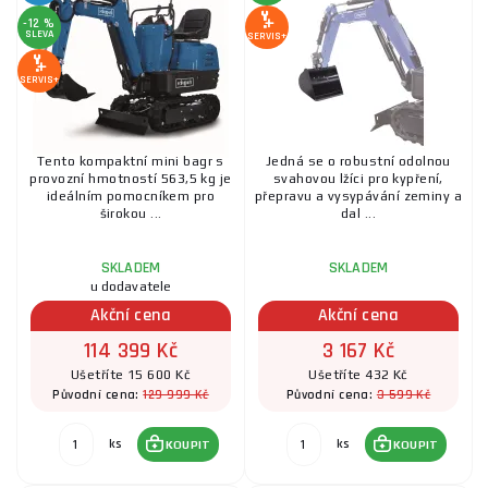
-12 %
SLEVA
SERVIS+
SERVIS+
Tento kompaktní mini bagr s
Jedná se o robustní odolnou
provozní hmotností 563,5 kg je
svahovou lžíci pro kypření,
ideálním pomocníkem pro
přepravu a vysypávání zeminy a
širokou ...
dal ...
SKLADEM
SKLADEM
u dodavatele
Akční cena
Akční cena
114 399 Kč
3 167 Kč
Ušetříte 15 600 Kč
Ušetříte 432 Kč
129 999 Kč
3 599 Kč
Původní cena:
Původní cena:
ks
ks
KOUPIT
KOUPIT