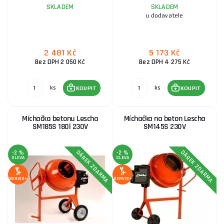
SKLADEM
SKLADEM
u dodavatele
2 481 Kč
5 173 Kč
Bez DPH 2 050 Kč
Bez DPH 4 275 Kč
ks
ks
KOUPIT
KOUPIT
Míchačka betonu Lescha
Míchačka na beton Lescha
SM185S 180l 230V
SM145S 230V
DÁREK ZDARMA
DÁREK ZDARMA
-2 %
-2 %
SLEVA
SLEVA
SERVIS+
SERVIS+