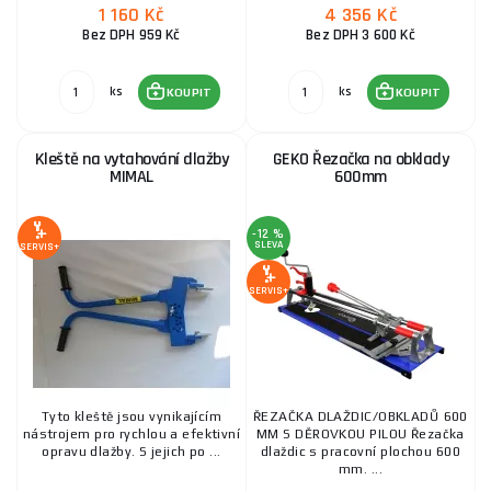
1 160 Kč
4 356 Kč
Bez DPH 959 Kč
Bez DPH 3 600 Kč
ks
ks
KOUPIT
KOUPIT
Kleště na vytahování dlažby
GEKO Řezačka na obklady
MIMAL
600mm
-12 %
SLEVA
SERVIS+
SERVIS+
Tyto kleště jsou vynikajícím
ŘEZAČKA DLAŽDIC/OBKLADŮ 600
nástrojem pro rychlou a efektivní
MM S DĚROVKOU PILOU Řezačka
opravu dlažby. S jejich po ...
dlaždic s pracovní plochou 600
mm. ...