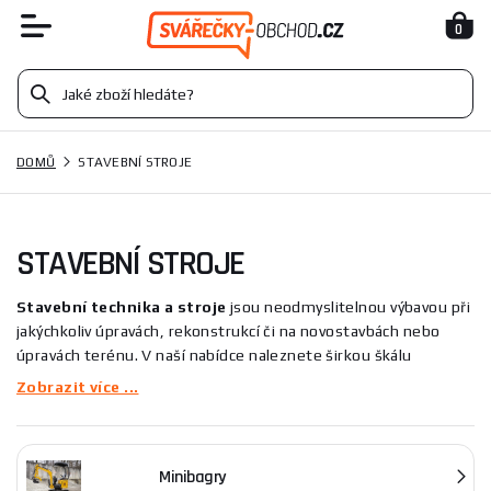
0
DOMŮ
STAVEBNÍ STROJE
STAVEBNÍ STROJE
Stavební technika a stroje
jsou neodmyslitelnou výbavou při
jakýchkoliv úpravách, rekonstrukcí či na novostavbách nebo
úpravách terénu. V naší nabídce naleznete širkou škálu
stavebních strojů od ručních řezaček na obkladačky, přes
Zobrazit více ...
míchačky betonu až po těžké stroje jako jsou vibrační desky,
řezače spár či vibrační válce. Ať už jste domácí kutil či
profesionál, při uprávách koupelen, kuchyní a podobně se jistě
Minibagry
neobejdete bez
řezačky na dlažbu
. U nás naleznete jak hobby