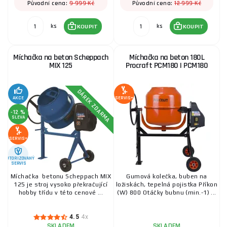
9 999 Kč
12 999 Kč
Původní cena:
Původní cena:
ks
ks
KOUPIT
KOUPIT
Míchačka na beton Scheppach
Míchačka na beton 180L
MIX 125
Procraft PCM180 | PCM180
DÁREK ZDARMA
AKCE
SERVIS+
-12 %
SLEVA
SERVIS+
AUTORIZOVANÝ
SERVIS
Míchačka betonu Scheppach MIX
Gumová kolečka, buben na
125 je stroj vysoko překračující
ložiskách, tepelná pojistka Příkon
hobby třídu v této cenové ...
(W) 800 Otáčky bubnu (min.-1) ...
4.5
4x
SKLADEM
SKLADEM