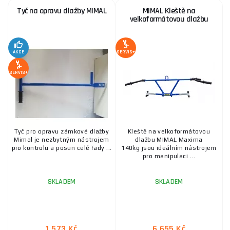
Tyč na opravu dlažby MIMAL
MIMAL Kleště na
velkoformátovou dlažbu
AKCE
SERVIS+
SERVIS+
Tyč pro opravu zámkové dlažby
Kleště na velkoformátovou
Mimal je nezbytným nástrojem
dlažbu MIMAL Maxima
pro kontrolu a posun celé řady ...
140kg jsou ideálním nástrojem
pro manipulaci ...
SKLADEM
SKLADEM
1 573 Kč
6 655 Kč