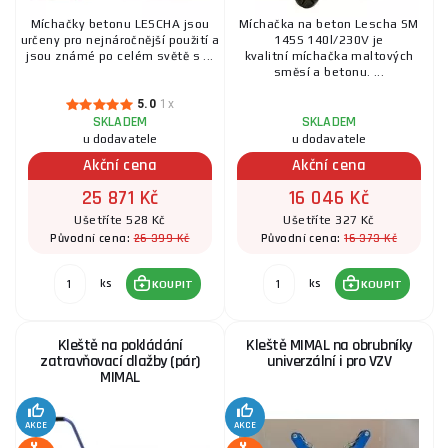
Míchačky betonu LESCHA jsou
Míchačka na beton Lescha SM
určeny pro nejnáročnější použití a
145S 140l/230V je
jsou známé po celém světě s ...
kvalitní míchačka maltových
směsí a betonu. ...
5.0
1x
SKLADEM
SKLADEM
u dodavatele
u dodavatele
Akční cena
Akční cena
25 871 Kč
16 046 Kč
Ušetříte 528 Kč
Ušetříte 327 Kč
26 399 Kč
16 373 Kč
Původní cena:
Původní cena:
ks
ks
KOUPIT
KOUPIT
Kleště na pokládání
Kleště MIMAL na obrubníky
zatravňovací dlažby (pár)
univerzální i pro VZV
MIMAL
AKCE
AKCE