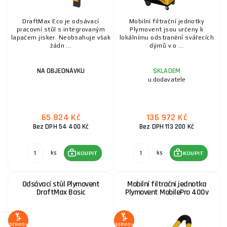
DraftMax Eco je odsávací
Mobilní filtrační jednotky
pracovní stůl s integrovaným
Plymovent jsou určeny k
lapačem jisker. Neobsahuje však
lokálnímu odstranění svářecích
žádn ...
dýmů v o ...
NA OBJEDNÁVKU
SKLADEM
u dodavatele
65 824 Kč
136 972 Kč
Bez DPH 54 400 Kč
Bez DPH 113 200 Kč
ks
ks
KOUPIT
KOUPIT
Odsávací stůl Plymovent
Mobilní filtrační jednotka
DraftMax Basic
Plymovent MobilePro 400v
SERVIS+
SERVIS+