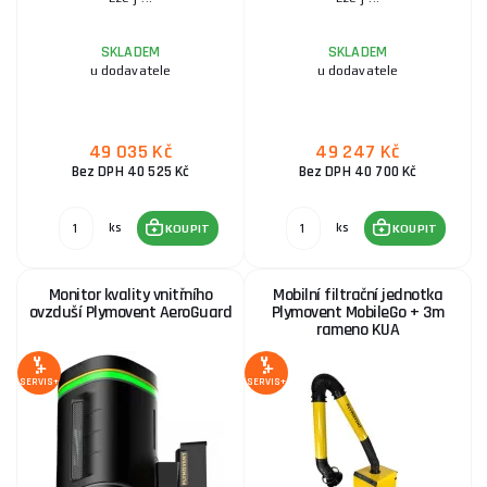
SKLADEM
SKLADEM
u dodavatele
u dodavatele
49 035 Kč
49 247 Kč
Bez DPH 40 525 Kč
Bez DPH 40 700 Kč
ks
ks
KOUPIT
KOUPIT
Monitor kvality vnitřního
Mobilní filtrační jednotka
ovzduší Plymovent AeroGuard
Plymovent MobileGo + 3m
rameno KUA
SERVIS+
SERVIS+