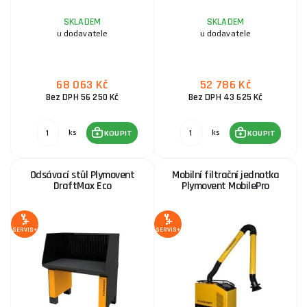
SKLADEM
SKLADEM
u dodavatele
u dodavatele
68 063 Kč
52 786 Kč
Bez DPH 56 250 Kč
Bez DPH 43 625 Kč
ks
ks
KOUPIT
KOUPIT
Odsávací stůl Plymovent
Mobilní filtrační jednotka
DraftMax Eco
Plymovent MobilePro
SERVIS+
SERVIS+