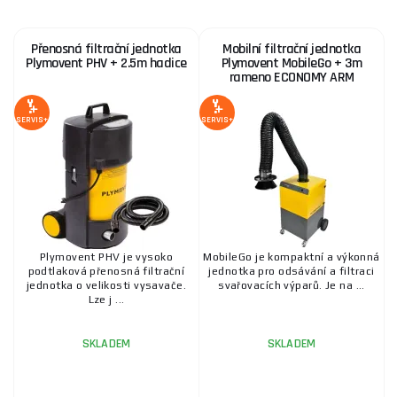
poradnu
.
Přenosná filtrační jednotka
Mobilní filtrační jednotka
Plymovent PHV + 2.5m hadice
Plymovent MobileGo + 3m
rameno ECONOMY ARM
SERVIS+
SERVIS+
Plymovent PHV je vysoko
MobileGo je kompaktní a výkonná
podtlaková přenosná filtrační
jednotka pro odsávání a filtraci
jednotka o velikosti vysavače.
svařovacích výparů. Je na ...
Lze j ...
SKLADEM
SKLADEM