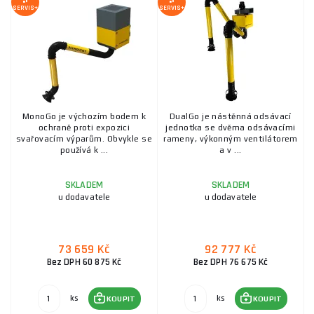
SERVIS+
SERVIS+
MonoGo je výchozím bodem k
DualGo je nástěnná odsávací
ochraně proti expozici
jednotka se dvěma odsávacími
svařovacím výparům. Obvykle se
rameny, výkonným ventilátorem
používá k ...
a v ...
SKLADEM
SKLADEM
u dodavatele
u dodavatele
73 659 Kč
92 777 Kč
Bez DPH 60 875 Kč
Bez DPH 76 675 Kč
ks
ks
KOUPIT
KOUPIT