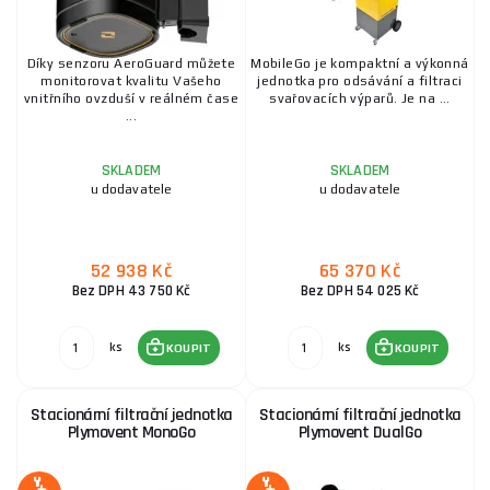
Díky senzoru AeroGuard můžete
MobileGo je kompaktní a výkonná
monitorovat kvalitu Vašeho
jednotka pro odsávání a filtraci
vnitřního ovzduší v reálném čase
svařovacích výparů. Je na ...
...
SKLADEM
SKLADEM
u dodavatele
u dodavatele
52 938 Kč
65 370 Kč
Bez DPH 43 750 Kč
Bez DPH 54 025 Kč
ks
ks
KOUPIT
KOUPIT
Stacionární filtrační jednotka
Stacionární filtrační jednotka
Plymovent MonoGo
Plymovent DualGo