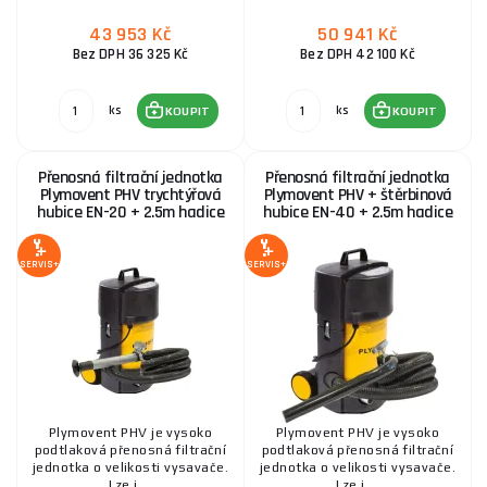
43 953 Kč
50 941 Kč
Bez DPH 36 325 Kč
Bez DPH 42 100 Kč
ks
ks
KOUPIT
KOUPIT
Přenosná filtrační jednotka
Přenosná filtrační jednotka
Plymovent PHV trychtýřová
Plymovent PHV + štěrbinová
hubice EN-20 + 2.5m hadice
hubice EN-40 + 2.5m hadice
SERVIS+
SERVIS+
Plymovent PHV je vysoko
Plymovent PHV je vysoko
podtlaková přenosná filtrační
podtlaková přenosná filtrační
jednotka o velikosti vysavače.
jednotka o velikosti vysavače.
Lze j ...
Lze j ...