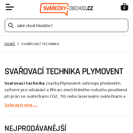
0
DOMŮ
SVAŘOVACÍ TECHNIKA
SVAŘOVACÍ TECHNIKA PLYMOVENT
Svařovací technika
značky Plymovent zahrnuje především
zařízení pro odsávání a filtraci znečištěného vzduchu používaná
při práci se svářečkami CO2, TIG nebo laserovými svářečkami a
při broušení. V nabídce jsou mobilní i přenosné filtrační
Zobrazit více ...
jednotky určené k odstraňování svařovacích par, brusného
prachu a olejové mlhy, například přenosná filtrační jednotka
Plymovent PHV nebo mobilní filtrační jednotka Plymovent
NEJPRODÁVANĚJŠÍ
MobileGo s ramenem — vhodné pro profesionální i hobby