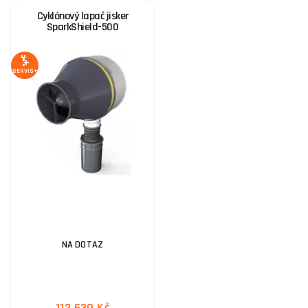
Cyklónový lapač jisker
SparkShield-500
SERVIS+
NA DOTAZ
112 630 Kč