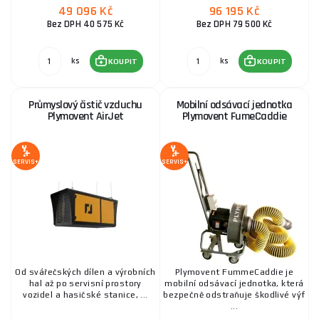
49 096 Kč
96 195 Kč
Bez DPH 40 575 Kč
Bez DPH 79 500 Kč
ks
ks
KOUPIT
KOUPIT
Průmyslový čistič vzduchu
Mobilní odsávací jednotka
Plymovent AirJet
Plymovent FumeCaddie
SERVIS+
SERVIS+
Od svářečských dílen a výrobních
Plymovent FummeCaddie je
hal až po servisní prostory
mobilní odsávací jednotka, která
vozidel a hasičské stanice, ...
bezpečně odstraňuje škodlivé výf
...