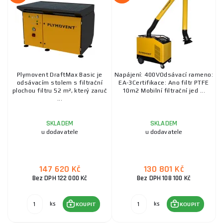
Plymovent DraftMax Basic je
Napájení: 400VOdsávací rameno:
odsávacím stolem s filtrační
EA-3Certifikace: Ano filtr PTFE
plochou filtru 52 m², který zaruč
10m2 Mobilní filtrační jed ...
...
SKLADEM
SKLADEM
u dodavatele
u dodavatele
147 620 Kč
130 801 Kč
Bez DPH 122 000 Kč
Bez DPH 108 100 Kč
ks
ks
KOUPIT
KOUPIT