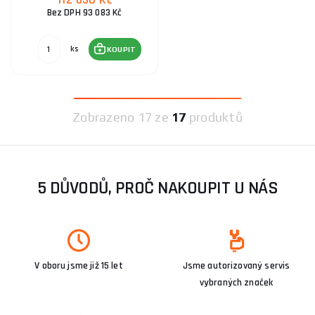
Bez DPH 93 083 Kč
ks
KOUPIT
Zobrazeno
17 ze
17
produktů
5 DŮVODŮ, PROČ NAKOUPIT U NÁS
V oboru jsme již 15 let
Jsme autorizovaný servis
vybraných značek