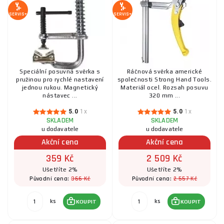
SERVIS+
SERVIS+
Speciální posuvná svěrka s
Ráčnová svěrka americké
pružinou pro rychlé nastavení
společnosti Strong Hand Tools.
jednou rukou. Magnetický
Materiál ocel. Rozsah posuvu
nástavec ...
320 mm ...
5.0
1x
5.0
1x
SKLADEM
SKLADEM
u dodavatele
u dodavatele
Akční cena
Akční cena
359 Kč
2 509 Kč
Ušetříte 2%
Ušetříte 2%
366 Kč
2 557 Kč
Původní cena:
Původní cena:
ks
ks
KOUPIT
KOUPIT