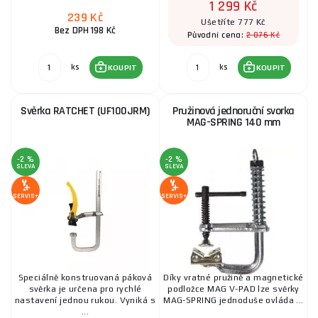
1 299 Kč
Magnet MULTI-A MINI SADA 2 KUSŮ
239 Kč
Ušetříte 777 Kč
Bez DPH 198 Kč
2 076 Kč
Původní cena:
382 Kč
SKLADEM
u dodavatele
ks
KOUPIT
ks
ks
KOUPIT
KOUPIT
Svěrka RATCHET (UF100JRM)
Pružinová jednoruční svorka
MAG-SPRING 140 mm
-2 %
-2 %
SLEVA
SLEVA
SERVIS+
SERVIS+
Speciálně konstruovaná páková
Díky vratné pružině a magnetické
svěrka je určena pro rychlé
podložce MAG V-PAD lze svěrky
nastavení jednou rukou. Vyniká s
MAG-SPRING jednoduše ovláda ...
...