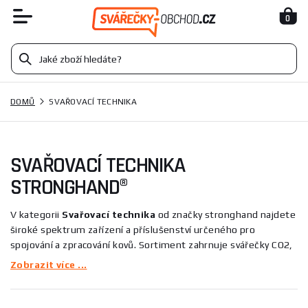
0
DOMŮ
SVAŘOVACÍ TECHNIKA
SVAŘOVACÍ TECHNIKA
STRONGHAND®
V kategorii
Svařovací technika
od značky stronghand najdete
široké spektrum zařízení a příslušenství určeného pro
spojování a zpracování kovů. Sortiment zahrnuje svářečky CO2,
laserové a TIG svářečky, zemnící svěrky i magnetické upínací
Zobrazit více ...
pomůcky, které slouží k bezpečnému upevnění, polohování a
zajištění obrobků během svařování. Typické produkty jako
svěrka
Utility 4IN1 115 mm
nebo magnet
ADJUST 2S