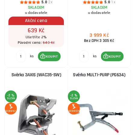
5.0
2x
5.0
1x
SKLADEM
SKLADEM
u dodavatele
u dodavatele
Akční cena
639 Kč
3 999 Kč
Ušetříte 2%
Bez DPH 3 305 Kč
643 Kč
Původní cena:
ks
ks
KOUPIT
KOUPIT
Svěrka 3AXIS (WAC35-SW)
Svěrka MULTI-PURP (PG634)
-2 %
-2 %
SLEVA
SLEVA
SERVIS+
SERVIS+