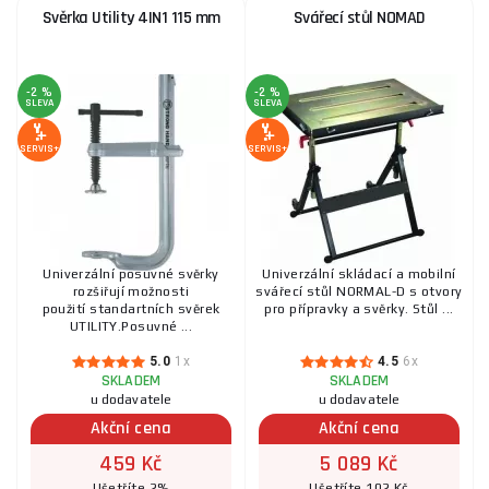
Svěrka Utility 4IN1 115 mm
Svářecí stůl NOMAD
-2 %
-2 %
SLEVA
SLEVA
SERVIS+
SERVIS+
Univerzální posuvné svěrky
Univerzální skládací a mobilní
rozšiřují možnosti
svářecí stůl NORMAL-D s otvory
použití standartních svěrek
pro přípravky a svěrky. Stůl ...
UTILITY.Posuvné ...
5.0
1x
4.5
6x
SKLADEM
SKLADEM
u dodavatele
u dodavatele
Akční cena
Akční cena
459 Kč
5 089 Kč
Ušetříte 2%
Ušetříte 102 Kč