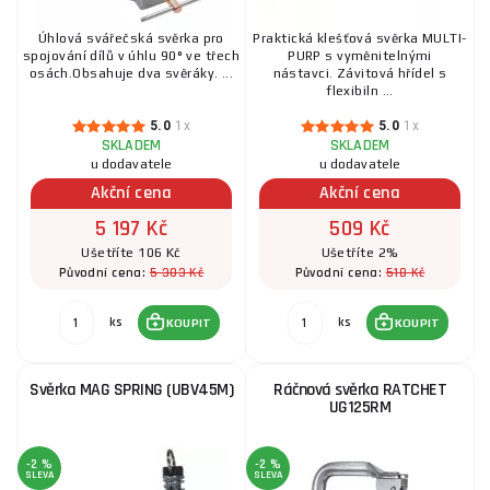
Úhlová svářečská svěrka pro
Praktická klešťová svěrka MULTI-
spojování dílů v úhlu 90° ve třech
PURP s vyměnitelnými
osách.Obsahuje dva svěráky. ...
nástavci. Závitová hřídel s
flexibiln ...
5.0
1x
5.0
1x
SKLADEM
SKLADEM
u dodavatele
u dodavatele
Akční cena
Akční cena
5 197 Kč
509 Kč
Ušetříte 106 Kč
Ušetříte 2%
5 303 Kč
518 Kč
Původní cena:
Původní cena:
ks
ks
KOUPIT
KOUPIT
Svěrka MAG SPRING (UBV45M)
Ráčnová svěrka RATCHET
UG125RM
-2 %
-2 %
SLEVA
SLEVA