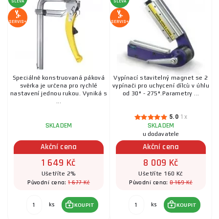
SLEVA
SLEVA
SERVIS+
SERVIS+
Speciálně konstruovaná páková
Vypínací stavitelný magnet se 2
svěrka je určena pro rychlé
vypínači pro uchycení dílcù v úhlu
nastavení jednou rukou. Vyniká s
od 30° - 275°.Parametry ...
...
5.0
1x
SKLADEM
SKLADEM
u dodavatele
Akční cena
Akční cena
1 649 Kč
8 009 Kč
Ušetříte 2%
Ušetříte 160 Kč
1 677 Kč
8 169 Kč
Původní cena:
Původní cena:
ks
ks
KOUPIT
KOUPIT