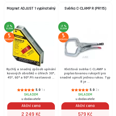
Magnet ADJUST 1 vypínatelný
Svěrka C-CLAMP R (PR115)
-2 %
-2 %
SLEVA
SLEVA
SERVIS+
SERVIS+
Rychlý a snadný způsob upínání
Klešťová svěrka C-CLAMP s
kovových obrobků v úhlech 30°,
poplastovanou rukojetí pro
45°, 60° a 90°.Při nastavová ...
snadné upnutí jednou rukou. Typ
R je ...
5.0
1x
5.0
2x
SKLADEM
SKLADEM
u dodavatele
u dodavatele
Akční cena
Akční cena
2 249 Kč
579 Kč