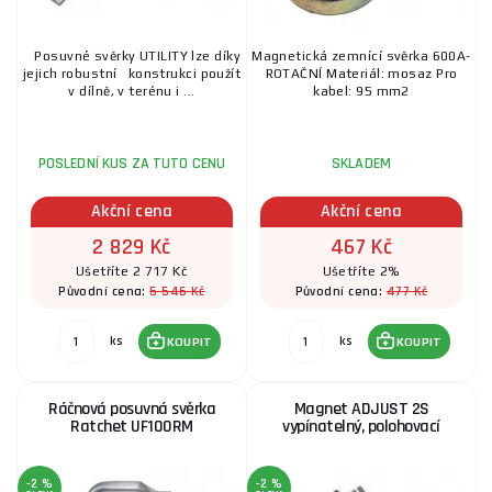
Posuvné svěrky UTILITY lze díky
Magnetická zemnící svěrka 600A-
jejich robustní konstrukci použít
ROTAČNÍ Materiál: mosaz Pro
v dílně, v terénu i ...
kabel: 95 mm2
POSLEDNÍ KUS ZA TUTO CENU
SKLADEM
Akční cena
Akční cena
2 829 Kč
467 Kč
Ušetříte 2 717 Kč
Ušetříte 2%
5 546 Kč
477 Kč
Původní cena:
Původní cena:
ks
ks
KOUPIT
KOUPIT
Ráčnová posuvná svěrka
Magnet ADJUST 2S
Ratchet UF100RM
vypínatelný, polohovací
-2 %
-2 %