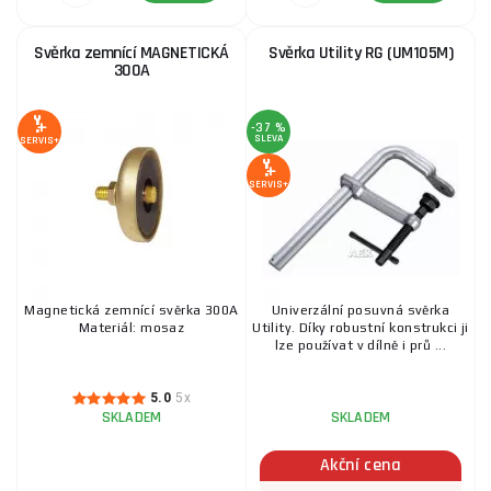
Svěrka zemnící MAGNETICKÁ
Svěrka Utility RG (UM105M)
300A
Pružinová jednoruční svorka MAG-SPRING 140 mm
417 Kč
SKLADEM
-37 %
ks
KOUPIT
SLEVA
SERVIS+
SERVIS+
Vypínatelný magnet s jedním vypínačem MSA46-HD
1 229 Kč
SKLADEM
u dodavatele
ks
KOUPIT
Magnetická zemnící svěrka 300A
Univerzální posuvná svěrka
Materiál: mosaz
Utility. Díky robustní konstrukci ji
lze používat v dílně i prů ...
Ráčnová posuvná svěrka Ratchet UF100RM
5.0
5x
1 649 Kč
SKLADEM
SKLADEM
SKLADEM
ks
KOUPIT
Akční cena