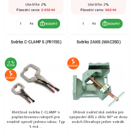
Ušetříte 2%
Ušetříte 2%
2 292 Kč
582 Kč
Původní cena:
Původní cena:
ks
ks
KOUPIT
KOUPIT
Svěrka C-CLAMP S (PR115S)
Svěrka 2AXIS (WAC35D)
-2 %
SLEVA
SERVIS+
SERVIS+
Klešťová svěrka C-CLAMP s
Úhlová svářečská svěrka pro
poplastovanou rukojetí pro
spojování dílů v úhlu 90° ve dvou
snadné upnutí jednou rukou. Typ
osách.Obsahuje jeden svěrák.
S má ...