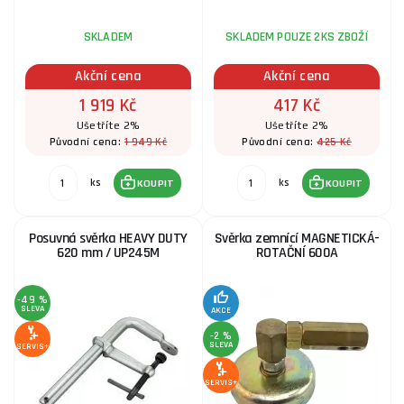
SKLADEM
SKLADEM POUZE 2KS ZBOŽÍ
Akční cena
Akční cena
1 919 Kč
417 Kč
Ušetříte 2%
Ušetříte 2%
1 949 Kč
425 Kč
Původní cena:
Původní cena:
ks
ks
KOUPIT
KOUPIT
Posuvná svěrka HEAVY DUTY
Svěrka zemnící MAGNETICKÁ-
620 mm / UP245M
ROTAČNÍ 600A
-49 %
SLEVA
AKCE
-2 %
SLEVA
SERVIS+
SERVIS+