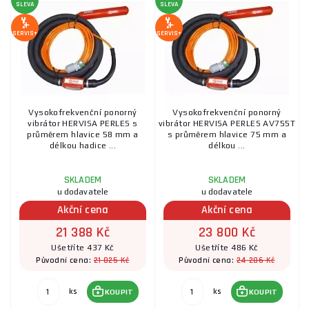
SLEVA
SLEVA
SERVIS+
SERVIS+
Vysokofrekvenční ponorný
Vysokofrekvenční ponorný
vibrátor HERVISA PERLES s
vibrátor HERVISA PERLES AV755T
průměrem hlavice 58 mm a
s průměrem hlavice 75 mm a
délkou hadice ...
délkou ...
SKLADEM
SKLADEM
u dodavatele
u dodavatele
Akční cena
Akční cena
21 388 Kč
23 800 Kč
Ušetříte 437 Kč
Ušetříte 486 Kč
21 825 Kč
24 286 Kč
Původní cena:
Původní cena:
ks
ks
KOUPIT
KOUPIT