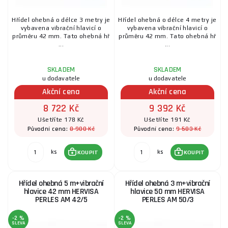
Hřídel ohebná o délce 3 metry je
Hřídel ohebná o délce 4 metry je
vybavena vibrační hlavicí o
vybavena vibrační hlavicí o
průměru 42 mm. Tato ohebná hř
průměru 42 mm. Tato ohebná hř
...
...
SKLADEM
SKLADEM
u dodavatele
u dodavatele
Akční cena
Akční cena
8 722 Kč
9 392 Kč
Ušetříte 178 Kč
Ušetříte 191 Kč
8 900 Kč
9 583 Kč
Původní cena:
Původní cena:
ks
ks
KOUPIT
KOUPIT
Hřídel ohebná 5 m+vibrační
Hřídel ohebná 3 m+vibrační
hlavice 42 mm HERVISA
hlavice 50 mm HERVISA
PERLES AM 42/5
PERLES AM 50/3
-2 %
-2 %
SLEVA
SLEVA