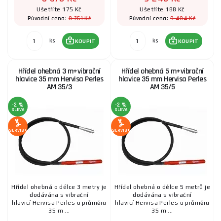
Ušetříte 175 Kč
Ušetříte 188 Kč
8 751 Kč
9 434 Kč
Původní cena:
Původní cena:
ks
ks
KOUPIT
KOUPIT
Hřídel ohebná 3 m+vibrační
Hřídel ohebná 5 m+vibrační
hlavice 35 mm Hervisa Perles
hlavice 35 mm Hervisa Perles
AM 35/3
AM 35/5
-2 %
-2 %
SLEVA
SLEVA
SERVIS+
SERVIS+
Hřídel ohebná o délce 3 metry je
Hřídel ohebná o délce 5 metrů je
dodávána s vibrační
dodávána s vibrační
hlavicí Hervisa Perles o průměru
hlavicí Hervisa Perles o průměru
35 m ...
35 m ...