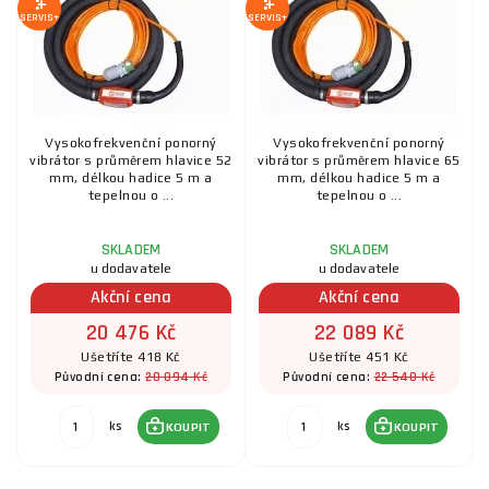
SERVIS+
SERVIS+
Vysokofrekvenční ponorný
Vysokofrekvenční ponorný
vibrátor s průměrem hlavice 52
vibrátor s průměrem hlavice 65
mm, délkou hadice 5 m a
mm, délkou hadice 5 m a
tepelnou o ...
tepelnou o ...
SKLADEM
SKLADEM
u dodavatele
u dodavatele
Akční cena
Akční cena
20 476 Kč
22 089 Kč
Ušetříte 418 Kč
Ušetříte 451 Kč
20 894 Kč
22 540 Kč
Původní cena:
Původní cena:
ks
ks
KOUPIT
KOUPIT