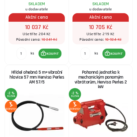
SKLADEM
SKLADEM
u dodavatele
u dodavatele
Akční cena
Akční cena
10 037 Kč
10 705 Kč
Ušetříte 204 Kč
Ušetříte 219 Kč
10 241 Kč
10 924 Kč
Původní cena:
Původní cena:
ks
ks
KOUPIT
KOUPIT
Hřídel ohebná 5 m+vibrační
Pohonná jednotka k
hlavice 57 mm Hervisa Perles
mechanickým ponorným
AM 57/5
vibrátorům, Hervisa Perles 2
kW
-2 %
-2 %
SLEVA
SLEVA
SERVIS+
SERVIS+