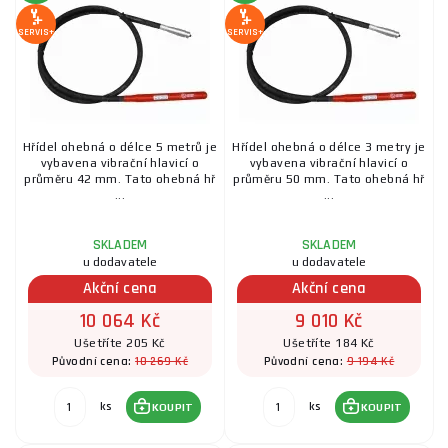
SERVIS+
SERVIS+
Hřídel ohebná o délce 5 metrů je
Hřídel ohebná o délce 3 metry je
vybavena vibrační hlavicí o
vybavena vibrační hlavicí o
průměru 42 mm. Tato ohebná hř
průměru 50 mm. Tato ohebná hř
...
...
SKLADEM
SKLADEM
u dodavatele
u dodavatele
Akční cena
Akční cena
10 064 Kč
9 010 Kč
Ušetříte 205 Kč
Ušetříte 184 Kč
10 269 Kč
9 194 Kč
Původní cena:
Původní cena:
ks
ks
KOUPIT
KOUPIT