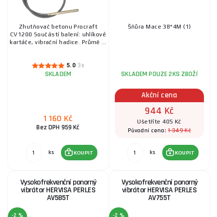
Zhutňovač betonu Procraft
Šňůra Mace 38*4M (1)
СV1200 Součástí balení: uhlíkové
kartáče, vibrační hadice. Průmě ...
5.0
3x
SKLADEM
SKLADEM POUZE 2KS ZBOŽÍ
Akční cena
944 Kč
1 160 Kč
Ušetříte 405 Kč
Bez DPH 959 Kč
1 349 Kč
Původní cena:
ks
ks
KOUPIT
KOUPIT
Vysokofrekvenční ponorný
Vysokofrekvenční ponorný
vibrátor HERVISA PERLES
vibrátor HERVISA PERLES
AV585T
AV755T
-2 %
-2 %