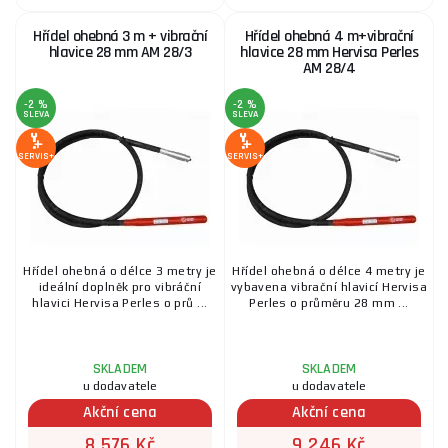
Hřídel ohebná 3 m + vibrační
Hřídel ohebná 4 m+vibrační
hlavice 28 mm AM 28/3
hlavice 28 mm Hervisa Perles
AM 28/4
-2 %
-2 %
SLEVA
SLEVA
SERVIS+
SERVIS+
Hřídel ohebná o délce 3 metry je
Hřídel ohebná o délce 4 metry je
ideální doplněk pro vibráční
vybavena vibrační hlavicí Hervisa
hlavici Hervisa Perles o prů ...
Perles o průměru 28 mm ...
SKLADEM
SKLADEM
u dodavatele
u dodavatele
Akční cena
Akční cena
8 576 Kč
9 246 Kč