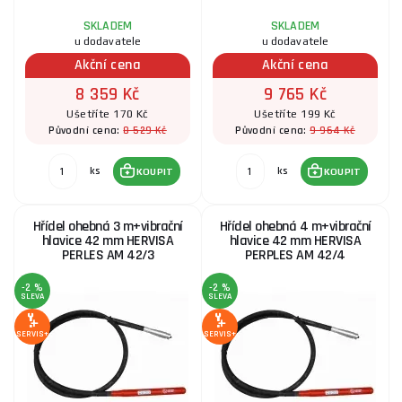
SKLADEM
SKLADEM
u dodavatele
u dodavatele
Akční cena
Akční cena
8 359 Kč
9 765 Kč
Ušetříte 170 Kč
Ušetříte 199 Kč
8 529 Kč
9 964 Kč
Původní cena:
Původní cena:
ks
ks
KOUPIT
KOUPIT
Hřídel ohebná 3 m+vibrační
Hřídel ohebná 4 m+vibrační
hlavice 42 mm HERVISA
hlavice 42 mm HERVISA
PERLES AM 42/3
PERPLES AM 42/4
-2 %
-2 %
SLEVA
SLEVA
SERVIS+
SERVIS+