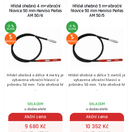
Hřídel ohebná 4 m+vibrační
Hřídel ohebná 5 m+vibrační
hlavice 50 mm Hervisa Perles
hlavice 50 mm Hervisa Perles
AM 50/4
AM 50/5
-2 %
-2 %
SLEVA
SLEVA
SERVIS+
SERVIS+
Hřídel ohebná o délce 4 metry je
Hřídel ohebná o délce 5 metrů je
vybavena vibrační hlavicí o
vybavena vibrační hlavicí o
průměru 50 mm. Tato ohebná hř
průměru 50 mm. Tato ohebná hř
...
...
SKLADEM
SKLADEM
u dodavatele
u dodavatele
Akční cena
Akční cena
9 680 Kč
10 352 Kč