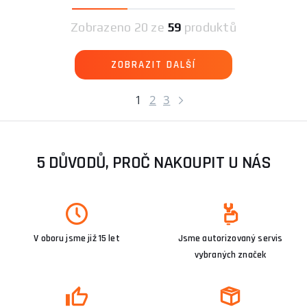
Zobrazeno
20 ze
59
produktů
ZOBRAZIT DALŠÍ
1
2
3
5 DŮVODŮ, PROČ NAKOUPIT U NÁS
V oboru jsme již 15 let
Jsme autorizovaný servis
vybraných značek