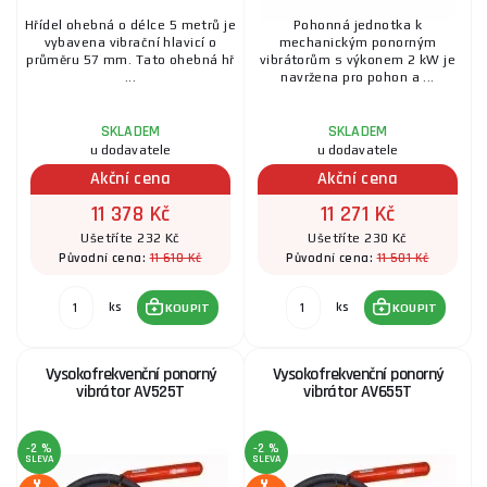
Hřídel ohebná o délce 5 metrů je
Pohonná jednotka k
vybavena vibrační hlavicí o
mechanickým ponorným
průměru 57 mm. Tato ohebná hř
vibrátorům s výkonem 2 kW je
...
navržena pro pohon a ...
SKLADEM
SKLADEM
u dodavatele
u dodavatele
Akční cena
Akční cena
11 378 Kč
11 271 Kč
Ušetříte 232 Kč
Ušetříte 230 Kč
11 610 Kč
11 501 Kč
Původní cena:
Původní cena:
ks
ks
KOUPIT
KOUPIT
Vysokofrekvenční ponorný
Vysokofrekvenční ponorný
vibrátor AV525T
vibrátor AV655T
-2 %
-2 %
SLEVA
SLEVA