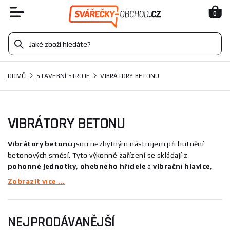
0
DOMŮ
STAVEBNÍ STROJE
VIBRÁTORY BETONU
VIBRÁTORY BETONU
Vibrátory betonu
jsou nezbytným nástrojem při hutnění
betonových směsí. Tyto výkonné zařízení se skládají z
pohonné
jednotky
,
ohebného
hřídele
a
vibrační
hlavice
,
které společně umožňují dosáhnout optimálních vlastností
Zobrazit více ...
betonu. Díky principu vibrací, které se přenášejí do betonové
směsi, jsou vybavení vibrátory betonu schopny efektivně
odstraňovat plyny a vzduchové bubliny, což výrazně zlepšuje
NEJPRODÁVANĚJŠÍ
kvalitu výsledného betonu.