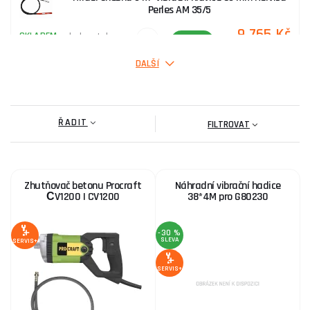
Perles AM 35/5
9 765 Kč
SKLADEM
u dodavatele
ks
KOUPIT
DALŠÍ
ŘADIT
FILTROVAT
Zhutňovač betonu Procraft
Náhradní vibrační hadice
СV1200 | CV1200
38*4M pro G80230
-30 %
SLEVA
SERVIS+
SERVIS+