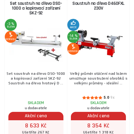
Set soustruh na dřevo DSO-
Soustruh na dřevo D460FXL
1000 a kopírovací zařízení
230V
SKZ-92
-3 %
SLEVA
AKCE
-14 %
SLEVA
SERVIS+
SERVIS+
Set soustruh na dřevo DSO-1000
Velký průměr otáčení nad ložem
a kopírovací zařízení SKZ-92
umožňuje soustružení obrobků s
Soustruh na dřevo hrotový D ...
velkými průměry - ideální ...
5.0
9x
SKLADEM
SKLADEM
u dodavatele
u dodavatele
Akční cena
Akční cena
8 633 Kč
8 354 Kč
Ušetříte 267 Kč
Ušetříte 1 318 Kč