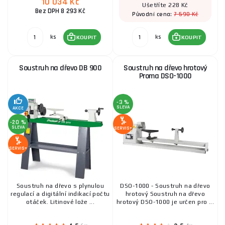
10 034 Kč
Ušetříte 228 Kč
Bez DPH 8 293 Kč
7 590 Kč
Původní cena:
ks
ks
KOUPIT
KOUPIT
Soustruh na dřevo DB 900
Soustruh na dřevo hrotový
Proma DSO-1000
-3 %
SLEVA
AKCE
-20 %
SLEVA
SERVIS+
SERVIS+
Soustruh na dřevo s plynulou
DSO-1000 - Soustruh na dřevo
regulací a digitální indikací počtu
hrotový Soustruh na dřevo
otáček. Litinové lože ...
hrotový DSO-1000 je určen pro ...