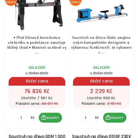
SERVIS+
SERVIS+
• Plně litinová konstrukce
Soustruh na dřevo Güde zaujme
vřeteníku a podstavce zaručuje
svým kompaktním designem a
klidný chod.• Masivní ocelové vy
výkonnou funkčností. Je vybaven
...
r ...
SKLADEM
SKLADEM
u dodavatele
u dodavatele
Akční cena
Akční cena
76 836 Kč
2 239 Kč
Ušetříte 7 981 Kč
Ušetříte 868 Kč
84 817 Kč
3 107 Kč
Původní cena:
Původní cena:
ks
ks
KOUPIT
KOUPIT
Soustruh na dřevo GDM 1 000
Soustruh na dřevo D510F 230V