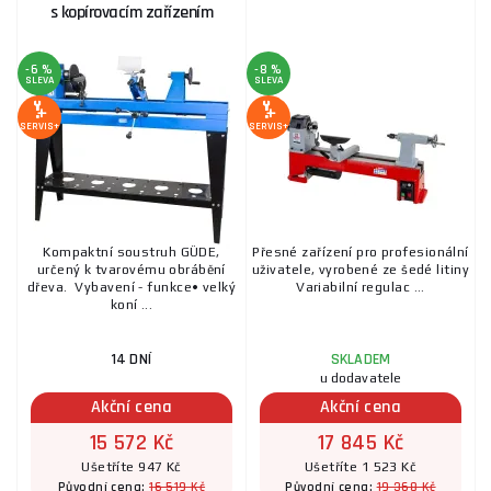
s kopírovacím zařízením
-6 %
-8 %
SLEVA
SLEVA
SERVIS+
SERVIS+
Kompaktní soustruh GÜDE,
Přesné zařízení pro profesionální
určený k tvarovému obrábění
uživatele, vyrobené ze šedé litiny
dřeva. Vybavení - funkce• velký
Variabilní regulac ...
koní ...
14 DNÍ
SKLADEM
u dodavatele
Akční cena
Akční cena
15 572 Kč
17 845 Kč
Ušetříte 947 Kč
Ušetříte 1 523 Kč
16 519 Kč
19 368 Kč
Původní cena:
Původní cena: