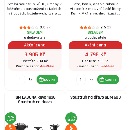
Stolní soustruh GÜDE, určený k
Lože, koník, opěrka rukou a
běžnému soustružení rotačních,
vřeteník z masivní šedé litiny
válcových, kuželových, tvaro ...
Koník MK1 s rychlou fixací ...
3.0
2x
2.5
2x
SKLADEM
SKLADEM
u dodavatele
u dodavatele
Akční cena
Akční cena
3 905 Kč
4 795 Kč
Ušetříte 234 Kč
Ušetříte 756 Kč
4 139 Kč
5 551 Kč
Původní cena:
Původní cena:
ks
ks
KOUPIT
KOUPIT
IGM LAGUNA Revo 1836
Soustruh na dřevo GDM 600
Soustruh na dřevo
-9 %
-28 %
SLEVA
SLEVA