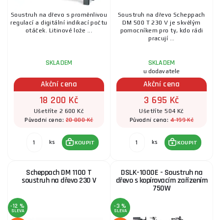
Soustruh na dřevo s proměnlivou
Soustruh na dřevo Scheppach
regulací a digitální indikací počtu
DM 500 T 230 V je skvělým
otáček. Litinové lože ...
pomocníkem pro ty, kdo rádi
pracují ...
SKLADEM
SKLADEM
u dodavatele
Akční cena
Akční cena
18 200 Kč
3 695 Kč
Ušetříte 2 600 Kč
Ušetříte 504 Kč
20 800 Kč
4 199 Kč
Původní cena:
Původní cena:
ks
ks
KOUPIT
KOUPIT
Scheppach DM 1100 T
DSLK-1000E - Soustruh na
soustruh na dřevo 230 V
dřevo s kopírovacím zařízením
750W
-12 %
-3 %
SLEVA
SLEVA