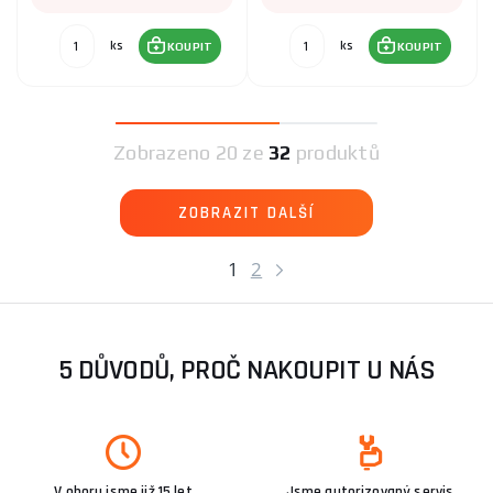
ks
ks
KOUPIT
KOUPIT
Zobrazeno
20 ze
32
produktů
ZOBRAZIT DALŠÍ
1
2
5 DŮVODŮ, PROČ NAKOUPIT U NÁS
V oboru jsme již 15 let
Jsme autorizovaný servis