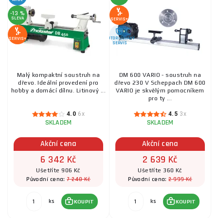
-13 %
SLEVA
SERVIS+
AUTORIZOVANÝ
SERVIS+
SERVIS
Malý kompaktní soustruh na
DM 600 VARIO - soustruh na
dřevo. Ideální provedení pro
dřevo 230 V Scheppach DM 600
hobby a domácí dílnu. Litinový ...
VARIO je skvělým pomocníkem
pro ty ...
4.0
6x
4.5
3x
SKLADEM
SKLADEM
Akční cena
Akční cena
6 342 Kč
2 639 Kč
Ušetříte 906 Kč
Ušetříte 360 Kč
7 248 Kč
2 999 Kč
Původní cena:
Původní cena:
ks
ks
KOUPIT
KOUPIT