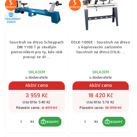
SERVIS+
SERVIS+
AUTORIZOVANÝ
SERVIS
Soustruh na dřevo Scheppach
DSLK-1000E - Soustruh na dřevo
DM 1100 T je skvělým
s kopírovacím zařízením
pomocníkem pro ty, kdo rádi
Soustruh na dřevo DSLK- ...
pracují se dř ...
SKLADEM
SKLADEM
u dodavatele
u dodavatele
Akční cena
Akční cena
3 959 Kč
18 420 Kč
Ušetříte 540 Kč
Ušetříte 570 Kč
4 499 Kč
18 990 Kč
Původní cena:
Původní cena:
ks
ks
KOUPIT
KOUPIT