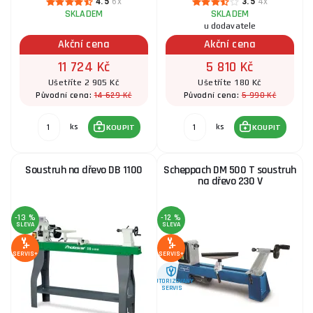
4.5
6x
3.5
4x
SKLADEM
SKLADEM
u dodavatele
Akční cena
Akční cena
11 724 Kč
5 810 Kč
Ušetříte 2 905 Kč
Ušetříte 180 Kč
14 629 Kč
5 990 Kč
Původní cena:
Původní cena:
ks
ks
KOUPIT
KOUPIT
Soustruh na dřevo DB 1100
Scheppach DM 500 T soustruh
na dřevo 230 V
-13 %
-12 %
SLEVA
SLEVA
SERVIS+
SERVIS+
AUTORIZOVANÝ
SERVIS