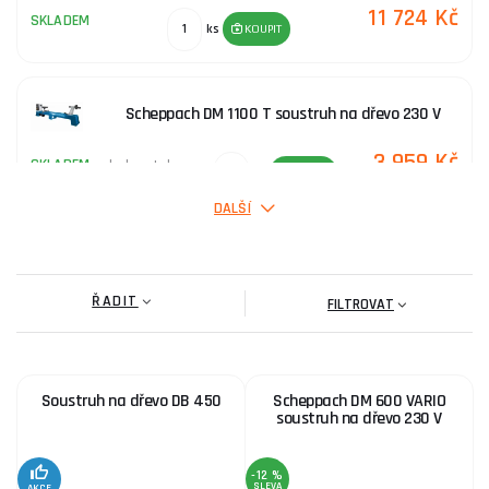
11 724 Kč
SKLADEM
ks
KOUPIT
Scheppach DM 1100 T soustruh na dřevo 230 V
3 959 Kč
SKLADEM
u dodavatele
ks
KOUPIT
DALŠÍ
Soustruh na dřevo DB 1100
ŘADIT
18 200 Kč
FILTROVAT
SKLADEM
ks
KOUPIT
Soustruh na dřevo DB 450
Scheppach DM 600 VARIO
Scheppach DM 600 VARIO soustruh na dřevo 230 V
soustruh na dřevo 230 V
2 639 Kč
SKLADEM
ks
KOUPIT
-12 %
SLEVA
AKCE