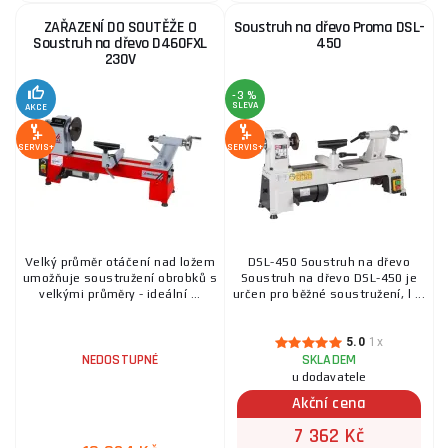
ZAŘAZENÍ DO SOUTĚŽE O
Soustruh na dřevo Proma DSL-
Soustruh na dřevo D460FXL
450
230V
-3 %
SLEVA
AKCE
SERVIS+
SERVIS+
Velký průměr otáčení nad ložem
DSL-450 Soustruh na dřevo
umožňuje soustružení obrobků s
Soustruh na dřevo DSL-450 je
velkými průměry - ideální ...
určen pro běžné soustružení, l ...
5.0
1x
NEDOSTUPNÉ
SKLADEM
u dodavatele
Akční cena
7 362 Kč