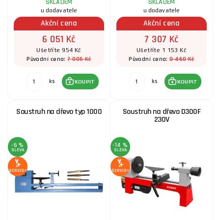
SKLADEM
SKLADEM
u dodavatele
u dodavatele
Akční cena
Akční cena
6 051 Kč
7 307 Kč
Ušetříte 954 Kč
Ušetříte 1 153 Kč
7 005 Kč
8 460 Kč
Původní cena:
Původní cena:
ks
ks
KOUPIT
KOUPIT
Soustruh na dřevo typ 1000
Soustruh na dřevo D300F
230V
-6 %
-14 %
SLEVA
SLEVA
SERVIS+
SERVIS+