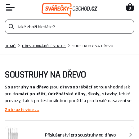
0
DOMŮ
DŘEVOOBRÁBĚCÍ STROJE
SOUSTRUHY NA DŘEVO
SOUSTRUHY NA DŘEVO
Soustruhy na dřevo
jsou
dřevoobráběcí
stroje
vhodné jak
pro d
omácí použití, údržbářské dílny, školy, stavb
y, lehké
provozy, tak k profesionálnímu použití a pro trvalé nasazení ve
výrobě. Jsou určeny pro běžné soustružení rotačních, válcových,
Zobrazit více ...
kuželových a tvarových ploch z měkkého i tvrdého dřeva. Se
soustruhem
dodáte svým
dřevěným výrobkům
nevšední
eleganci - například soustružené nohy stolů a židlí, vždy
Příslušenství pro soustruhy na dřevo
zaujmou na první pohled.