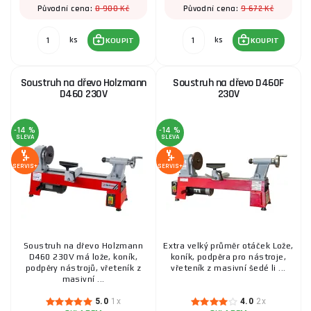
8 900 Kč
9 672 Kč
Původní cena:
Původní cena:
ks
ks
KOUPIT
KOUPIT
Soustruh na dřevo Holzmann
Soustruh na dřevo D460F
D460 230V
230V
-14 %
-14 %
SLEVA
SLEVA
SERVIS+
SERVIS+
Soustruh na dřevo Holzmann
Extra velký průměr otáček Lože,
D460 230V má lože, koník,
koník, podpěra pro nástroje,
podpěry nástrojů, vřeteník z
vřeteník z masivní šedé li ...
masivní ...
5.0
1x
4.0
2x