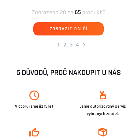
Zobrazeno
20 ze
65
produktů
ZOBRAZIT DALŠÍ
1
2
3
4
5 DŮVODŮ, PROČ NAKOUPIT U NÁS
V oboru jsme již 15 let
Jsme autorizovaný servis
vybraných značek