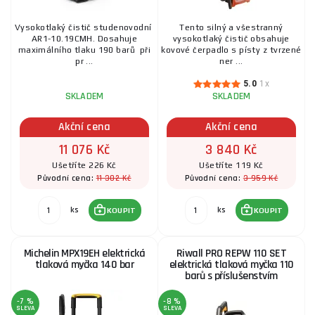
Vysokotlaký čistič studenovodní
Tento silný a všestranný
AR1-10.19CMH. Dosahuje
vysokotlaký čistič obsahuje
maximálního tlaku 190 barů při
kovové čerpadlo s písty z tvrzené
pr ...
ner ...
5.0
1x
SKLADEM
SKLADEM
Akční cena
Akční cena
11 076 Kč
3 840 Kč
Ušetříte 226 Kč
Ušetříte 119 Kč
11 302 Kč
3 959 Kč
Původní cena:
Původní cena:
ks
ks
KOUPIT
KOUPIT
Michelin MPX19EH elektrická
Riwall PRO REPW 110 SET
tlaková myčka 140 bar
elektrická tlaková myčka 110
barů s příslušenstvím
-7 %
-8 %
SLEVA
SLEVA