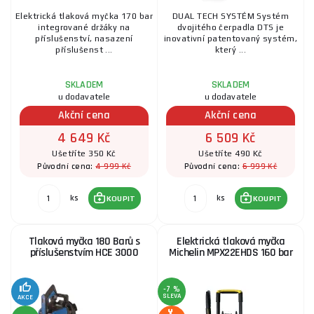
Elektrická tlaková myčka 170 bar
DUAL TECH SYSTÉM Systém
integrované držáky na
dvojitého čerpadla DTS je
příslušenství, nasazení
inovativní patentovaný systém,
příslušenst ...
který ...
SKLADEM
SKLADEM
u dodavatele
u dodavatele
Akční cena
Akční cena
4 649 Kč
6 509 Kč
Ušetříte 350 Kč
Ušetříte 490 Kč
4 999 Kč
6 999 Kč
Původní cena:
Původní cena:
ks
ks
KOUPIT
KOUPIT
Tlaková myčka 180 Barů s
Elektrická tlaková myčka
příslušenstvím HCE 3000
Michelin MPX22EHDS 160 bar
-7 %
SLEVA
AKCE