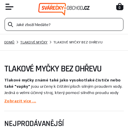
0
DOMŮ
TLAKOVÉ MYČKY
TLAKOVÉ MYČKY BEZ OHŘEVU
TLAKOVÉ MYČKY BEZ OHŘEVU
Tlakové myčky známé také jako vysokotlaké čističe nebo
také "vapky"
jsou určeny k čištění ploch silným proudem vody.
Jedná o velmi účinný stroj, který pomocí silného proudu vody
dokáže vyčistit spoustu materiálů a povrchů, mezi které patří
Zobrazit více ...
např. zahradní dlažby, fasády, jízdní kola, automobily, bazény,
okapy, umělé povrchy a další. Čištění ještě nikdy nebylo tak
snadné.
Tlakové myčky bez ohřevu
jsou vhodné pro
NEJPRODÁVANĚJŠÍ
příležitostné použití a snadnější práce, protože mají nižší