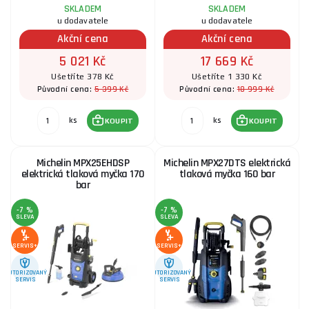
SKLADEM
SKLADEM
u dodavatele
u dodavatele
Akční cena
Akční cena
5 021 Kč
17 669 Kč
Ušetříte 378 Kč
Ušetříte 1 330 Kč
5 399 Kč
18 999 Kč
Původní cena:
Původní cena:
ks
ks
KOUPIT
KOUPIT
Michelin MPX25EHDSP
Michelin MPX27DTS elektrická
elektrická tlaková myčka 170
tlaková myčka 160 bar
bar
-7 %
-7 %
SLEVA
SLEVA
SERVIS+
SERVIS+
AUTORIZOVANÝ
AUTORIZOVANÝ
SERVIS
SERVIS