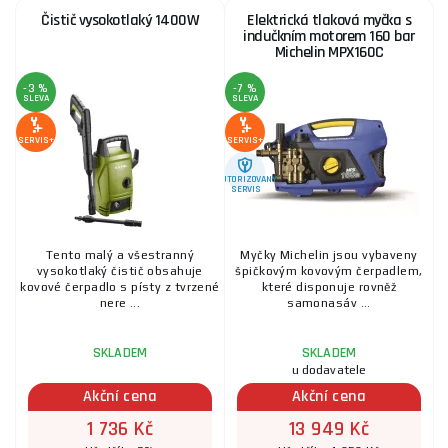
Čistič vysokotlaký 1400W
Elektrická tlaková myčka s
indučkním motorem 160 bar
Michelin MPX160C
-3 %
-7 %
SLEVA
SLEVA
SERVIS+
SERVIS+
AUTORIZOVANÝ
SERVIS
Tento malý a všestranný
Myčky Michelin jsou vybaveny
vysokotlaký čistič obsahuje
špičkovým kovovým čerpadlem,
kovové čerpadlo s písty z tvrzené
které disponuje rovněž
nere ...
samonasáv ...
SKLADEM
SKLADEM
u dodavatele
Akční cena
Akční cena
1 736 Kč
13 949 Kč