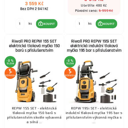
3 559 Kč
Ušetříte 480 Kč
Bez DPH 2 941 Kč
5 999 Kč
Původní cena:
ks
ks
KOUPIT
KOUPIT
Riwall PRO REPW 155 SET
Riwall PRO REPW 195i SET
elektrická tlaková myčka 150
elektrická indukční tlaková
barů s příslušenstvím
myčka 195 bar s příslušenstvím
-8 %
-8 %
SLEVA
SLEVA
SERVIS+
SERVIS+
REPW 155 SET - elektrická
REPW 195i SET - elektrická
tlaková myčka 150 barů s
indukční tlaková myčka 195 bar s
příslušenstvím skvěle vybavená
příslušenstvím výkonná myčka s
a silná ...
...