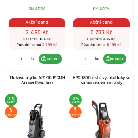
SKLADEM
SKLADEM
Akční cena
Akční cena
3 495 Kč
5 703 Kč
Ušetříte 304 Kč
Ušetříte 496 Kč
3 799 Kč
6 199 Kč
Původní cena:
Původní cena:
ks
ks
KOUPIT
KOUPIT
Tlaková myčka AR1-10.19CMH
HPC 1800 čistič vysokotlaký se
Annovi Reverberi
samonasáváním vody
-2 %
-3 %
SLEVA
SLEVA
SERVIS+
SERVIS+