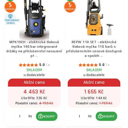
SERVIS+
SERVIS+
AUTORIZOVANÝ
SERVIS
MPX19EH - elektrická tlaková
REPW 110 SET - elektrická
myčka 140 bar integrované
tlaková myčka 110 barů s
držáky na příslušenství nasazení
příslušenstvím cenově dostupná
př ...
a spoleh ...
5.0
1x
5.0
1x
SKLADEM
SKLADEM
u dodavatele
u dodavatele
Akční cena
Akční cena
4 463 Kč
1 655 Kč
Ušetříte 336 Kč
Ušetříte 144 Kč
4 799 Kč
1 799 Kč
Původní cena:
Původní cena:
ks
ks
KOUPIT
KOUPIT