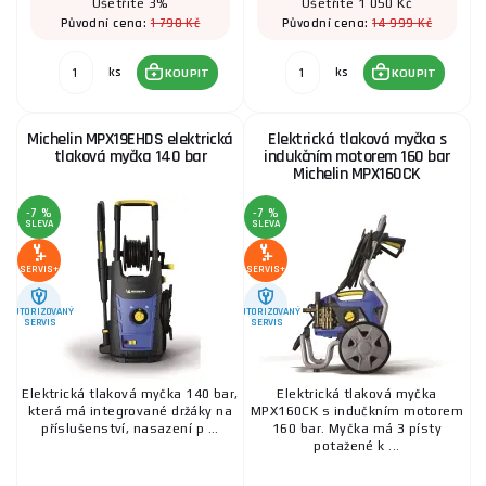
Ušetříte 3%
Ušetříte 1 050 Kč
1 790 Kč
14 999 Kč
Původní cena:
Původní cena:
ks
ks
KOUPIT
KOUPIT
Michelin MPX19EHDS elektrická
Elektrická tlaková myčka s
tlaková myčka 140 bar
indukčním motorem 160 bar
Michelin MPX160CK
-7 %
-7 %
SLEVA
SLEVA
SERVIS+
SERVIS+
AUTORIZOVANÝ
AUTORIZOVANÝ
SERVIS
SERVIS
Elektrická tlaková myčka 140 bar,
Elektrická tlaková myčka
která má integrované držáky na
MPX160CK s indučkním motorem
příslušenství, nasazení p ...
160 bar. Myčka má 3 písty
potažené k ...