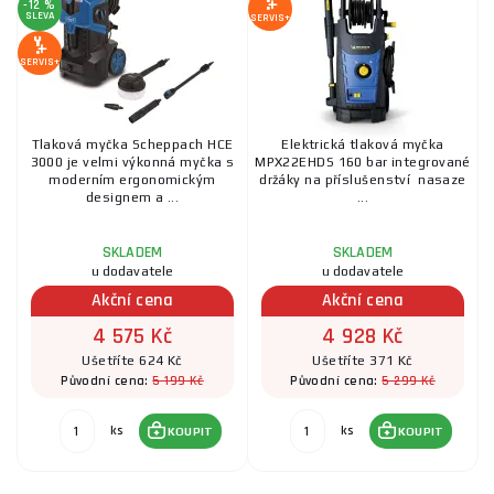
-12 %
SLEVA
SERVIS+
SERVIS+
Tlaková myčka Scheppach HCE
Elektrická tlaková myčka
3000 je velmi výkonná myčka s
MPX22EHDS 160 bar integrované
moderním ergonomickým
držáky na příslušenství nasaze
designem a ...
...
SKLADEM
SKLADEM
u dodavatele
u dodavatele
Akční cena
Akční cena
4 575 Kč
4 928 Kč
Ušetříte 624 Kč
Ušetříte 371 Kč
5 199 Kč
5 299 Kč
Původní cena:
Původní cena:
ks
ks
KOUPIT
KOUPIT