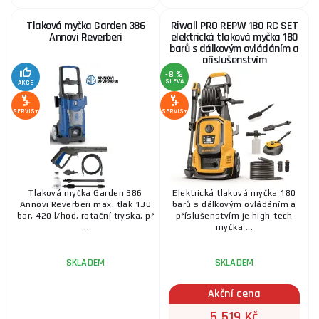
4 575 Kč
SKLADEM
u dodavatele
Tlaková myčka Garden 386
Riwall PRO REPW 180 RC SET
ks
KOUPIT
Annovi Reverberi
elektrická tlaková myčka 180
barů s dálkovým ovládáním a
příslušenstvím
-8 %
SLEVA
AKCE
SERVIS+
SERVIS+
Tlaková myčka Garden 386
Elektrická tlaková myčka 180
Annovi Reverberi max. tlak 130
barů s dálkovým ovládáním a
bar, 420 l/hod, rotační tryska, př
příslušenstvím je high-tech
...
myčka ...
SKLADEM
SKLADEM
Akční cena
5 519 Kč