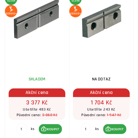
SLEVA
SLEVA
SERVIS+
SERVIS+
SKLADEM
NA DOTAZ
Akční cena
Akční cena
3 377 Kč
1 704 Kč
Ušetříte 483 Kč
Ušetříte 243 Kč
3 860 Kč
1 947 Kč
Původní cena:
Původní cena:
ks
ks
KOUPIT
KOUPIT