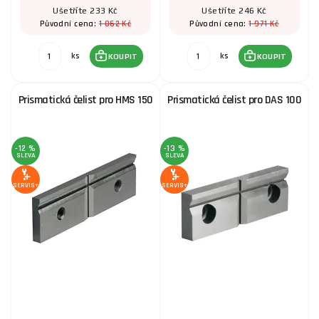
Ušetříte 233 Kč
Ušetříte 246 Kč
1 862 Kč
1 971 Kč
Původní cena:
Původní cena:
ks
ks
KOUPIT
KOUPIT
Prismatická čelist pro HMS 150
Prismatická čelist pro DAS 100
-12 %
-13 %
SLEVA
SLEVA
SERVIS+
SERVIS+