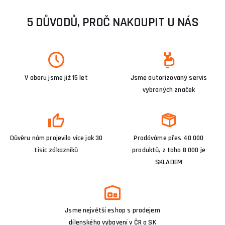
5 DŮVODŮ, PROČ NAKOUPIT U NÁS
V oboru jsme již 15 let
Jsme autorizovaný servis
vybraných značek
Důvěru nám projevilo více jak 30
Prodáváme přes 40 000
tisíc zákazníků
produktů, z toho 8 000 je
SKLADEM
Jsme největší eshop s prodejem
dílenského vybavení v ČR a SK