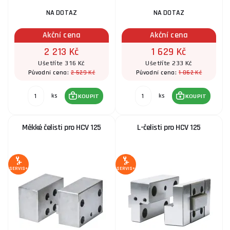
NA DOTAZ
NA DOTAZ
Akční cena
Akční cena
2 213 Kč
1 629 Kč
Ušetříte 316 Kč
Ušetříte 233 Kč
2 529 Kč
1 862 Kč
Původní cena:
Původní cena:
ks
ks
KOUPIT
KOUPIT
Měkké čelisti pro HCV 125
L-čelisti pro HCV 125
SERVIS+
SERVIS+