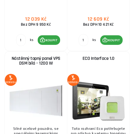
12 039 Kč
12 609 Kč
Bez DPH 9 950 Kč
Bez DPH 10 421 Kč
ks
ks
KOUPIT
KOUPIT
Nástěnný topný panel VPS
ECO Interface 1.0
DSM bílá - 1200 W
SERVIS+
SERVIS+
Silné ocelové pouzdro, se
Toto rozhraní Eco potřebujete
speciálními keramickými
pro přístup k vašemu topnému