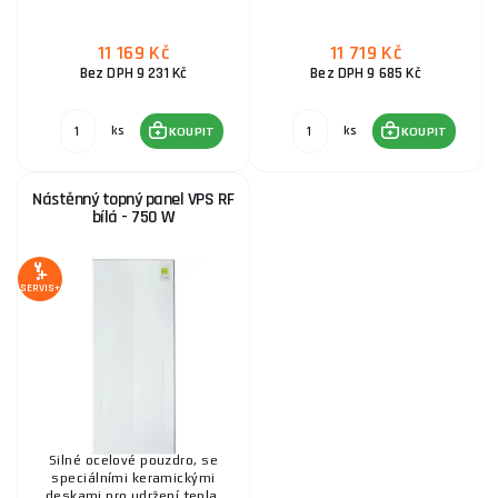
11 169 Kč
11 719 Kč
Bez DPH 9 231 Kč
Bez DPH 9 685 Kč
ks
ks
KOUPIT
KOUPIT
Nástěnný topný panel VPS RF
bílá - 750 W
SERVIS+
Silné ocelové pouzdro, se
speciálními keramickými
deskami pro udržení tepla,