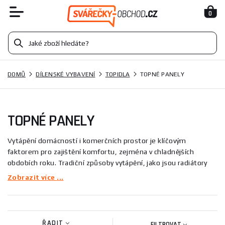
0
DOMŮ
DÍLENSKÉ VYBAVENÍ
TOPIDLA
TOPNÉ PANELY
TOPNÉ PANELY
Vytápění domácností i komerčních prostor je klíčovým
faktorem pro zajištění komfortu, zejména v chladnějších
obdobích roku. Tradiční způsoby vytápění, jako jsou radiátory
nebo podlahové topení, mají své výhody i nevýhody. Stále
Zobrazit více ...
populárnější alternativou jsou však topné panely, které
přinášejí řadu výhod. V tomto článku se podíváme na to, proč
byste měli zvážit topné panely jako řešení pro váš domov nebo
kancelář.
ŘADIT
FILTROVAT