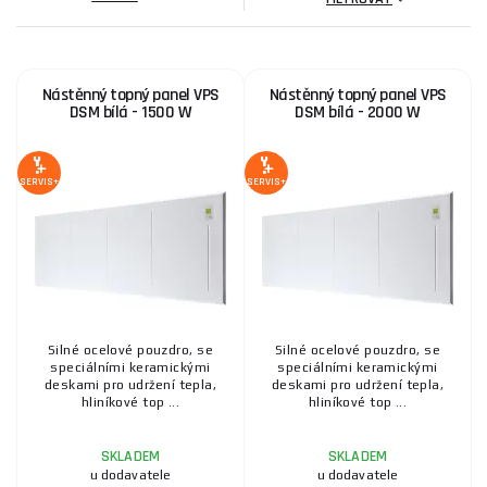
Jak topné panely fungují?
Topné panely fungují na principu infračerveného záření, které
Nástěnný topný panel VPS
Nástěnný topný panel VPS
ohřívá předměty a osoby v místnosti přímo, místo aby ohřívalo
DSM bílá - 1500 W
DSM bílá - 2000 W
vzduch jako tradiční radiátory. Tento způsob vytápění je velmi
efektivní, protože nedochází ke ztrátám tepla přes proudění
vzduchu. Infračervené teplo je navíc přirozené a zdravé,
SERVIS+
SERVIS+
protože nevysušuje vzduch a nevíří prach.
Silné ocelové pouzdro, se
Silné ocelové pouzdro, se
speciálními keramickými
speciálními keramickými
deskami pro udržení tepla,
deskami pro udržení tepla,
hliníkové top ...
hliníkové top ...
SKLADEM
SKLADEM
u dodavatele
u dodavatele