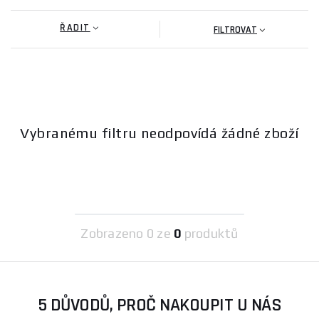
ŘADIT
FILTROVAT
Vybranému filtru neodpovídá žádné zboží
Zobrazeno
0 ze
0
produktů
5 DŮVODŮ, PROČ NAKOUPIT U NÁS