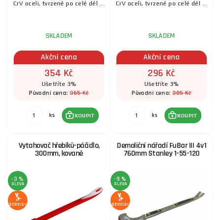
CrV oceli, tvrzené po celé dél ...
CrV oceli, tvrzené po celé dél ...
SKLADEM
SKLADEM
Akční cena
Akční cena
354 Kč
296 Kč
Ušetříte 3%
Ušetříte 3%
365 Kč
305 Kč
Původní cena:
Původní cena:
ks
ks
KOUPIT
KOUPIT
Vytahovač hřebíků-páčidlo,
Demoliční nářadí FuBar III 4v1
300mm, kované
760mm Stanley 1-55-120
-3 %
-9 %
SLEVA
SLEVA
SERVIS+
SERVIS+