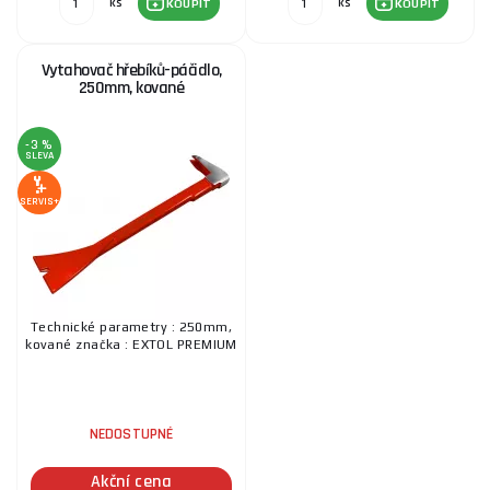
ks
ks
KOUPIT
KOUPIT
Vytahovač hřebíků-páčidlo,
250mm, kované
-3 %
SLEVA
SERVIS+
Technické parametry : 250mm,
kované značka : EXTOL PREMIUM
NEDOSTUPNÉ
Akční cena