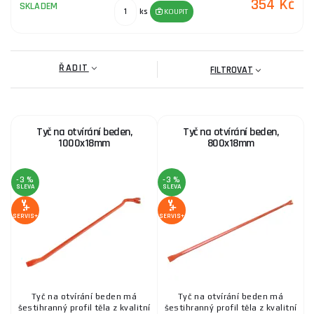
354 Kč
SKLADEM
ks
KOUPIT
ŘADIT
FILTROVAT
Tyč na otvírání beden,
Tyč na otvírání beden,
1000x18mm
800x18mm
-3 %
-3 %
SLEVA
SLEVA
SERVIS+
SERVIS+
Tyč na otvírání beden má
Tyč na otvírání beden má
šestihranný profil těla z kvalitní
šestihranný profil těla z kvalitní