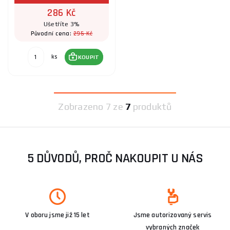
286 Kč
Ušetříte 3%
295 Kč
Původní cena:
ks
KOUPIT
Zobrazeno
7 ze
7
produktů
5 DŮVODŮ, PROČ NAKOUPIT U NÁS
V oboru jsme již 15 let
Jsme autorizovaný servis
vybraných značek