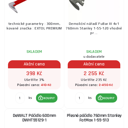
technické parametry : 300mm,
Demoliční nářadí FuBar III 4v1
kované značka : EXTOL PREMIUM
760mm Stanley 1-55-120 vhodné
pr ...
SKLADEM
SKLADEM
u dodavatele
Akční cena
Akční cena
398 Kč
2 255 Kč
Ušetříte 3%
Ušetříte 235 Kč
410 Kč
2 490 Kč
Původní cena:
Původní cena:
ks
ks
KOUPIT
KOUPIT
DeWALT Páčidlo 600mm
Přesné páčidlo 760mm Stanley
DWHT55129-1
FatMax 1-55-513