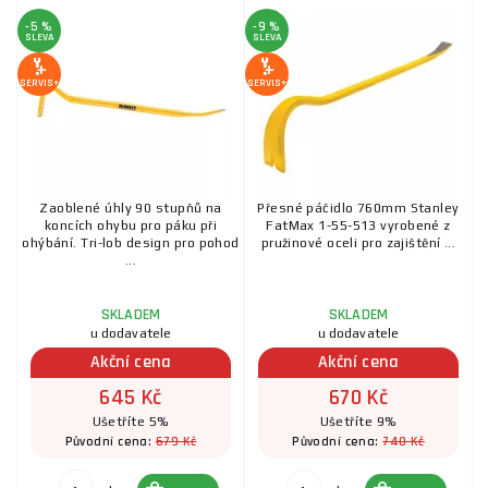
-5 %
-9 %
SLEVA
SLEVA
SERVIS+
SERVIS+
Zaoblené úhly 90 stupňů na
Přesné páčidlo 760mm Stanley
koncích ohybu pro páku při
FatMax 1-55-513 vyrobené z
ohýbání. Tri-lob design pro pohod
pružinové oceli pro zajištění ...
...
SKLADEM
SKLADEM
u dodavatele
u dodavatele
Akční cena
Akční cena
645 Kč
670 Kč
Ušetříte 5%
Ušetříte 9%
679 Kč
740 Kč
Původní cena:
Původní cena: