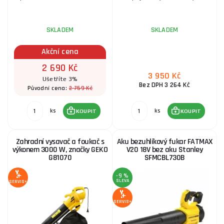
SKLADEM
SKLADEM
Akční cena
2 690 Kč
3 950 Kč
Ušetříte 3%
Bez DPH 3 264 Kč
2 759 Kč
Původní cena:
ks
ks
KOUPIT
KOUPIT
Zahradní vysavač a foukač s
Aku bezuhlíkový fukar FATMAX
výkonem 3000 W, značky GEKO
V20 18V bez aku Stanley
G81070
SFMCBL730B
-9 %
SLEVA
SERVIS+
SERVIS+