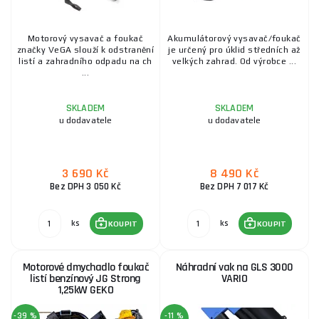
Motorový vysavač a foukač
Akumulátorový vysavač/foukač
značky VeGA slouží k odstranění
je určený pro úklid středních až
listí a zahradního odpadu na ch
velkých zahrad. Od výrobce ...
...
SKLADEM
SKLADEM
u dodavatele
u dodavatele
3 690 Kč
8 490 Kč
Bez DPH 3 050 Kč
Bez DPH 7 017 Kč
ks
ks
KOUPIT
KOUPIT
Motorové dmychadlo foukač
Náhradní vak na GLS 3000
listí benzínový JG Strong
VARIO
1,25kW GEKO
-39 %
-11 %