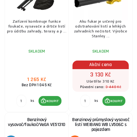
Zařízení kombinuje funkce
Aku fukar je určený pro
foukače, vysavače a drtiče listí
odstraňování listí a lehkých
pro údržbu zahrady, terasy a p ...
zahradních nečistot. Výrobce
Stanley ...
SKLADEM
SKLADEM
Akční cena
3 130 Kč
1 265 Kč
Ušetříte 310 Kč
Bez DPH 1 045 Kč
3 440 Kč
Původní cena:
ks
ks
KOUPIT
KOUPIT
Benzínový
Benzinový průmyslový vysavač
vysavač/foukač/VeGA VE51310
listí WEIBANG WB LV506C s
pojezdem