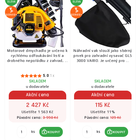
SLEVA
SLEVA
SERVIS+
SERVIS+
Motorové dmychadlo je určeno k
Náhradní vak slouží jako sběrný
rychlému odfoukávání listí a
prvek pro zahradní vysavač GLS
drobného nepořádku z zahrad, ...
3000 VARIO. Je určený pro ...
5.0
1x
SKLADEM
SKLADEM
u dodavatele
u dodavatele
Akční cena
Akční cena
2 427 Kč
115 Kč
Ušetříte 1 563 Kč
Ušetříte 11%
3 990 Kč
129 Kč
Původní cena:
Původní cena:
ks
ks
KOUPIT
KOUPIT