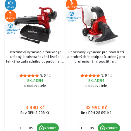
AKCE
SERVIS+
AUTORIZOVANÝ
SERVIS+
SERVIS
AUTORIZOVANÝ
SERVIS
Benzínový vysavač a foukač je
Benzinový vysavač pro sběr listí
určený k odstraňování listí a
a drobných bioodpadů určený pro
lehkého zahradního odpadu na ...
profesionální použití a ...
5.0
1x
5.0
1x
SKLADEM
SKLADEM
u dodavatele
u dodavatele
3 990 Kč
33 990 Kč
Bez DPH 3 298 Kč
Bez DPH 28 091 Kč
ks
ks
KOUPIT
KOUPIT