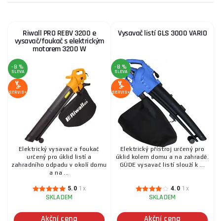
Riwall PRO REBV 3200 e
Vysavač listí GLS 3000 VARIO
vysavač/foukač s elektrickým
motorem 3200 W
-8 %
-8 %
SLEVA
SLEVA
SERVIS+
SERVIS+
Elektrický vysavač a foukač
Elektrický přístroj určený pro
určený pro úklid listí a
úklid kolem domu a na zahradě.
zahradního odpadu v okolí domu
GÜDE vysavač listí slouží k ...
a na ...
5.0
1x
4.0
1x
SKLADEM
SKLADEM
Akční cena
Akční cena