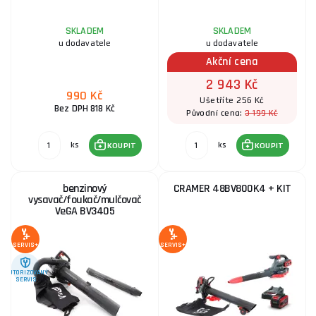
SKLADEM
SKLADEM
u dodavatele
u dodavatele
Akční cena
2 943 Kč
990 Kč
Ušetříte 256 Kč
Bez DPH 818 Kč
3 199 Kč
Původní cena:
ks
ks
KOUPIT
KOUPIT
benzinový
CRAMER 48BV800K4 + KIT
vysavač/foukač/mulčovač
VeGA BV3405
SERVIS+
SERVIS+
AUTORIZOVANÝ
SERVIS