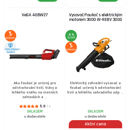
VeGA 40BW27
Vysavač/foukač s elektrickým
motorem 3000 W-REBV 3000
-8 %
SLEVA
SERVIS+
AUTORIZOVANÝ
SERVIS+
SERVIS
Aku foukač je určený pro
Elektrický zahradní vysavač a
odstraňování listí, trávy a
foukač určený k odstraňování
lehkého sněhu na menších
listí a lehkého zahradního odp ...
zahradách a ...
5.0
1x
SKLADEM
SKLADEM
u dodavatele
u dodavatele
Akční cena