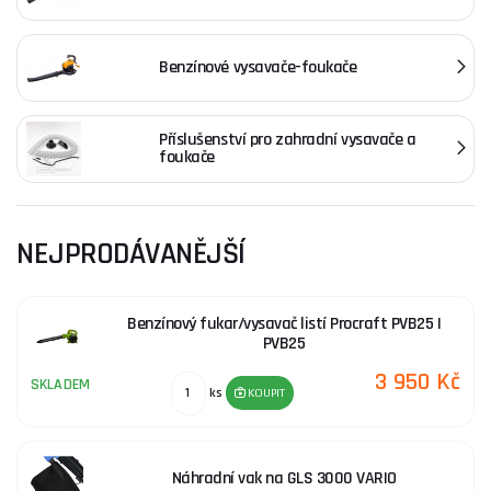
V naší nabídce naleznete zahradní vysavače a foukače s širokou
nabídkou typů, značek a bohatých vlastností, ze kterých si jistě
Benzínové vysavače-foukače
vybere každý. Stačí si jen vybrat. O radu při výběru, koupi či
platbě nás neváhejte kontaktovat, rádi Vám pomůžeme.
Příslušenství pro zahradní vysavače a
foukače
NEJPRODÁVANĚJŠÍ
Benzínový fukar/vysavač listí Procraft PVB25 |
PVB25
3 950 Kč
SKLADEM
ks
KOUPIT
Náhradní vak na GLS 3000 VARIO