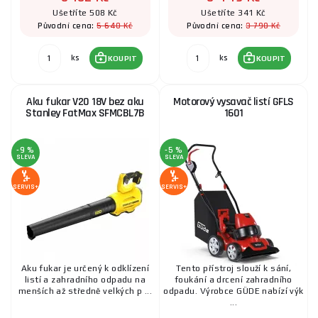
Ušetříte 508 Kč
Ušetříte 341 Kč
5 640 Kč
3 790 Kč
Původní cena:
Původní cena:
ks
ks
KOUPIT
KOUPIT
Aku fukar V20 18V bez aku
Motorový vysavač listí GFLS
Stanley FatMax SFMCBL7B
1601
-9 %
-5 %
SLEVA
SLEVA
SERVIS+
SERVIS+
Aku fukar je určený k odklízení
Tento přístroj slouží k sání,
listí a zahradního odpadu na
foukání a drcení zahradního
menších až středně velkých p ...
odpadu. Výrobce GÜDE nabízí výk
...