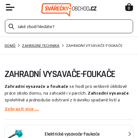
0
DOMŮ
ZAHRADNÍ TECHNIKA
ZAHRADNÍ VYSAVAČE-FOUKAČE
ZAHRADNÍ VYSAVAČE-FOUKAČE
Zahradní vysavače a
foukače
se hodí pro veškeré úklidové
práce okolo domu, na zahradě i v parcích.
Zahradní vysavače
spolehlivě a jednoduše odstraní z trávníku spadané listí a
větvičky spolu s dalším odpadem.
Foukače
dokáží víc než jen
Zobrazit více ...
foukat listí - uklidí slámu, trávu, prach, pavučiny a dokonce i
štěrk. Vysavače a foukače mohou být benzínové a elektrické.
Benzínové jsou výkonnější ale také dražší a těžší než ty
Elektrické vysavače-foukače
elektrické.