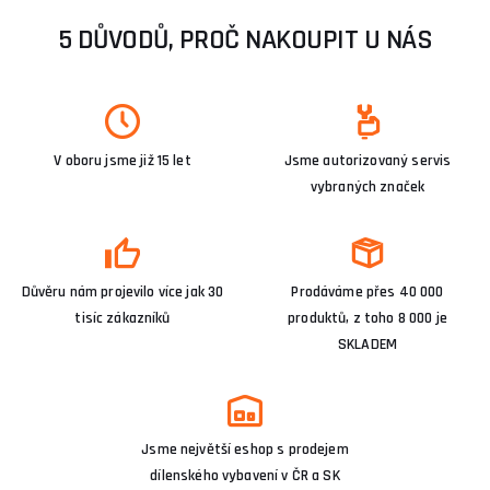
5 DŮVODŮ, PROČ NAKOUPIT U NÁS
V oboru jsme již 15 let
Jsme autorizovaný servis
vybraných značek
Důvěru nám projevilo více jak 30
Prodáváme přes 40 000
tisíc zákazníků
produktů, z toho 8 000 je
SKLADEM
Jsme největší eshop s prodejem
dílenského vybavení v ČR a SK