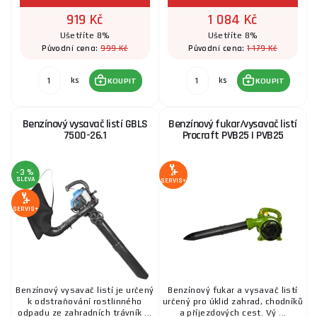
919 Kč
1 084 Kč
Ušetříte 8%
Ušetříte 8%
999 Kč
1 179 Kč
Původní cena:
Původní cena:
ks
ks
KOUPIT
KOUPIT
Benzínový vysavač listí GBLS
Benzínový fukar/vysavač listí
7500-26.1
Procraft PVB25 | PVB25
-3 %
SLEVA
SERVIS+
SERVIS+
Benzínový vysavač listí je určený
Benzínový fukar a vysavač listí
k odstraňování rostlinného
určený pro úklid zahrad, chodníků
odpadu ze zahradních trávník ...
a příjezdových cest. Vý ...