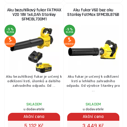
Aku bezuhlíkový fukar FATMAX
Aku fukar V60 bez aku
V20 18V 1x4,0Ah Stanley
Stanley FatMax SFMCBLB76B
SFMCBL730M1
-9 %
-9 %
SLEVA
SLEVA
SERVIS+
SERVIS+
Aku bezuhlíkový fukar je určený k
Aku fukar je určený k odklízení
odklízení listí, úlomků a dalšího
listí a lehkého zahradního
zahradního odpadu. Od ...
odpadu. Od výrobce Stanley pro
...
SKLADEM
SKLADEM
u dodavatele
u dodavatele
Akční cena
Akční cena
5 132 Kč
3 449 Kč