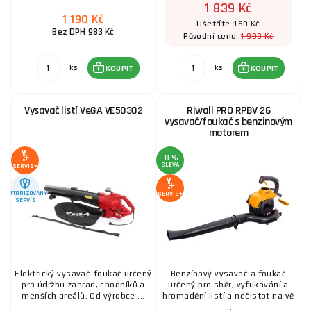
1 839 Kč
1 190 Kč
Ušetříte 160 Kč
Bez DPH 983 Kč
1 999 Kč
Původní cena:
ks
ks
KOUPIT
KOUPIT
Vysavač listí VeGA VE50302
Riwall PRO RPBV 26
vysavač/foukač s benzinovým
motorem
-8 %
SLEVA
SERVIS+
AUTORIZOVANÝ
SERVIS+
SERVIS
Elektrický vysavač-foukač určený
Benzínový vysavač a foukač
pro údržbu zahrad, chodníků a
určený pro sběr, vyfukování a
menších areálů. Od výrobce ...
hromadění listí a nečistot na vě
...