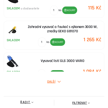
115 Kč
SKLADEM
u dodavatele
ks
KOUPIT
Zahradní vysavač a foukač s výkonem 3000 W,
značky GEKO G81070
1 265 Kč
SKLADEM
ks
KOUPIT
Vysavač listí GLS 3000 VARIO
1 084 Kč
SKLADEM
ks
KOUPIT
DALŠÍ
Benzínový vysavač/foukač/VeGA VE51310
ŘADIT
3 990 Kč
FILTROVAT
SKLADEM
u dodavatele
ks
KOUPIT