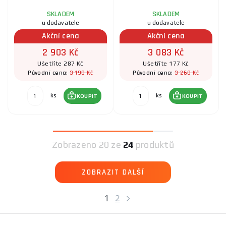
SKLADEM
SKLADEM
u dodavatele
u dodavatele
Akční cena
Akční cena
2 903 Kč
3 083 Kč
Ušetříte 287 Kč
Ušetříte 177 Kč
3 190 Kč
3 260 Kč
Původní cena:
Původní cena:
ks
ks
KOUPIT
KOUPIT
Zobrazeno
20 ze
24
produktů
ZOBRAZIT DALŠÍ
1
2