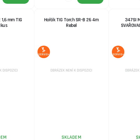
 1,6 mm TIG
Hořák TIG Torch SR-B 26 4m
347SI 
1kus
Rebel
SVAŘOVAC
SERVIS+
SERVIS+
DEM
SKLADEM
S