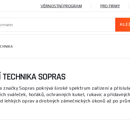
VĚRNOSTNÍ PROGRAM
PRO FIRMY
ECHNIKA
 TECHNIKA SOPRAS
a značky Sopras pokrývá široké spektrum zařízení a přísluše
ých svářeček, hořáků, ochranných kukel, rukavic a přídavných
od lehkých oprav a drobných zámečnických úkonů až po prům
i domácí kutily.
 vyznačuje pestrou nabídkou svařovacích zdrojů, hořáků, och
etry jsou typ svařování (MIG/MAG, TIG), průměr svařovacích