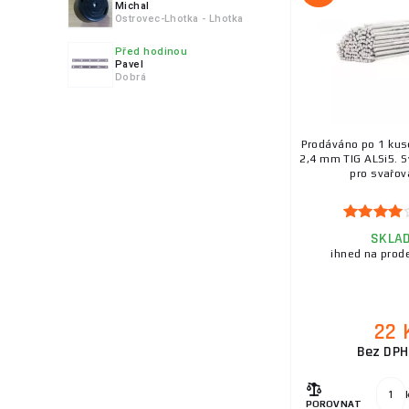
Parker
Michal
Ostrovec-Lhotka - Lhotka
Plymovent
Před hodinou
Procraft
Pavel
Dobrá
Proma
Proteco
Rhino weld
Prodáváno po 1 kuse
Rohrman
2,4 mm TIG ALSi5. S
pro svařová
RoosterWeld
SCHINKMANN
SILICONI
SKLA
ihned na prod
Scheppach
Schweißkraft®
Sherman
22 
Soges S.p.A.
Bez DPH
Sopras
Spartus
POROVNAT