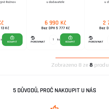
ejně Rožnov
u dodavatele
u 
Kč
6 990 Kč
2 
 13 Kč
Bez DPH 5 777 Kč
Bez D
ks
ks
KOUPIT
POROVNAT
KOUPIT
POROVNAT
Zobrazeno
8 ze
8
produ
5 DŮVODŮ, PROČ NAKOUPIT U NÁS