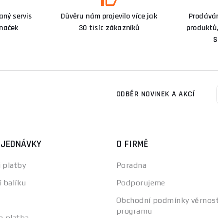
ný servis
Důvěru nám projevilo více jak
Prodává
značek
30 tisíc zákazníků
produktů,
S
ODBĚR NOVINEK A AKCÍ
BJEDNÁVKY
O FIRMĚ
 platby
Poradna
í balíku
Podporujeme
Obchodní podmínky věrnos
programu
a platba