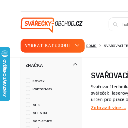
VYBRAT KATEGORII
DOMŮ
SVAŘOVACÍ T
ZNAČKA
SVAŘOVACÍ
Kowax
Svařovací technik
PanterMax
svářeček, laserov
-
určen pro práce 
AEK
pro profesionály 
Zobrazit více ...
ALFA IN
Tato kategorie se
AerService
Důležitými param