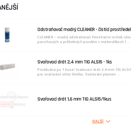
ké vlastnosti ovlivňují výslednou kvalitu svaru, produktivit
NĚJŠÍ
cí technika
.
m a dodavatelem nářadí a strojů se zaměřením na svařovací t
Odstraňovač modrý CLEANER - čistící prostřede
lazmové řezačky), příslušenství, ochranné pomůcky, přídavné
radenství a zajišťuje výrobu kovových dílů, ocelových konstr
CLEANER – modrý odstraňovač Penetrační roztok užíva
povrchových a průběžných prasklin v materiálkech ( ...
e poradit s výběrem, neváhejte navštívit naši
poradnu
.
Svařovací drát 2,4 mm TIG ALSi5 - 1ks
Prodáváno po 1 kuse! Svařovací drát 2,4 mm TIG ALSi5
pro svařování slitin hliníku. Svařování plamen ...
Svařovací drát 1,6 mm TIG ALSi5/1kus
DALŠÍ
RED červený penetrant 400ml