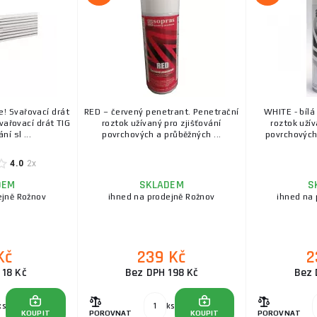
! Svařovací drát
RED – červený penetrant. Penetrační
WHITE - bílá
vařovací drát TIG
roztok užívaný pro zjišťování
roztok užív
ní sl ...
povrchových a průběžných ...
povrchových 
4.0
2x
DEM
SKLADEM
S
ejně Rožnov
ihned na prodejně Rožnov
ihned na 
Kč
239 Kč
2
 18 Kč
Bez DPH 198 Kč
Bez 
ks
ks
KOUPIT
POROVNAT
KOUPIT
POROVNAT