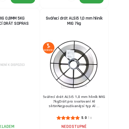
MIG 0,8MM 5KG
Svářecí drát ALSi5 1,0 mm hliník
Í DRÁT SOPRAS
MIG 7kg
SERVIS+
Svářecí drát ALSi5 1,0 mm hliník MIG
7kgDrát pro svařovaní Al
slitinNejpoužívanějsí typ Al ...
5.0
1x
KLADEM
NEDOSTUPNÉ