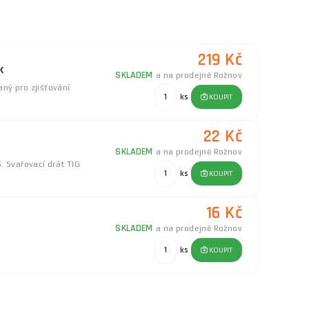
u i bezpečnost obsluhy. Kompletní sortiment v
echniku; v nabídce má svařovací stroje a zdroje
219 Kč
k
 materiály a servis včetně oprav. Firma poskytuje
SKLADEM
a na prodejně Rožnov
ukcí, CNC laserové pálení, ohýbání a robotické
ný pro zjišťování
ks
KOUPIT
22 Kč
SKLADEM
a na prodejně Rožnov
. Svařovací drát TIG
ks
KOUPIT
16 Kč
SKLADEM
a na prodejně Rožnov
ks
KOUPIT
239 Kč
SKLADEM
a na prodejně Rožnov