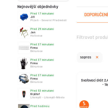
4.
Eproflex
Nejnovější objednávky
Foliecz
DOPORUČEN
Před 17 minutami
GCE
Jiří
Plzeň - Severní Předměstí
GEKO
5.
GLITTER
Před 29 minutami
Jan
GYS
Hořovice
Filtrovat produ
GÜDE
Před 37 minutami
Holzmann
Firma
Běrunice
6.
Jasic
sopras
Před 37 minutami
Kühtreiber
Firma
Běrunice
MBInox
MICROJIG
Před 37 minutami
Firma
Svařovací drát 2,
Magg
Běrunice
- 1k
Malina Safety
Před 53 minutami
Kryštof
Omicron
Litomyšl - Litomyšl-Město
Optrel
Před hodinou
SERVIS+