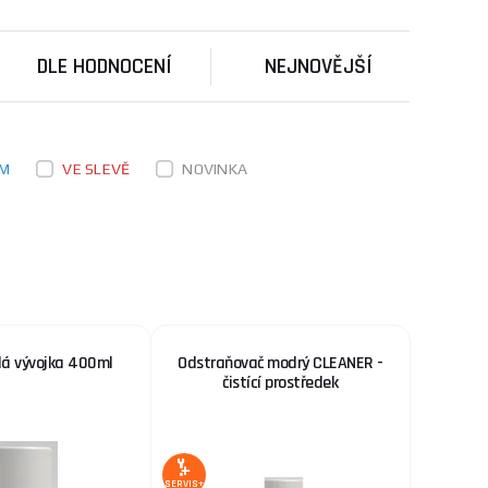
o zjišťování
ks
KOUPIT
 ...
DLE HODNOCENÍ
NEJNOVĚJŠÍ
239 Kč
SKLADEM
a na prodejně Rožnov
išťování povrchových
ks
KOUPIT
EM
VE SLEVĚ
NOVINKA
6 990 Kč
SKLADEM
u dodavatele
ks
KOUPIT
lá vývojka 400ml
Odstraňovač modrý CLEANER -
čistící prostředek
SERVIS+