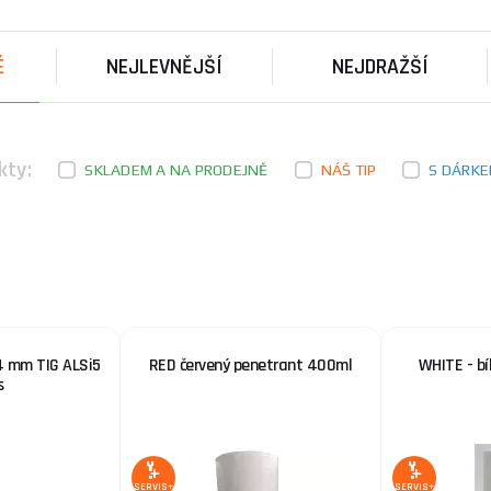
RED – červený penetrant. Penetrační roztok užívaný pr
povrchových a průběžných prasklin v materiálkech (kov,
É
NEJLEVNĚJŠÍ
NEJDRAŽŠÍ
WHITE - bílá vývojka 400ml
WHITE - bílá vývojka Penetrační roztok užívaný pro zj
a průběžných prasklin v materiálkech (kov, tv ...
kty:
SKLADEM A NA PRODEJNĚ
NÁŠ TIP
S DÁRK
Hořák TIG Torch SR-B 26 4m Rebel
4 mm TIG ALSi5
RED červený penetrant 400ml
WHITE - bí
s
SERVIS+
SERVIS+