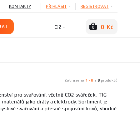
KONTAKTY
PŘIHLÁSIT
REGISTROVAT
CZ
0 Kč
0
Zobrazeno
1
-
8
z
8
produktů
nství pro svařování, včetně CO2 svářeček, TIG
 materiálů jako dráty a elektrody. Sortiment je
yslové svařování a přesné spojování kovů, vhodné
ranných kukel, rukavic a přídavných materiálů.
 drátů, výkon zdroje, stupeň ochrany a ergonomie