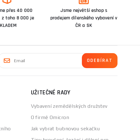
me přes 40 000
Jsme největší eshop s
 z toho 8 000 je
prodejem dílenského vybavení v
KLADEM
ČR a SK
UŽITEČNÉ RADY
Vybavení zemědělských družstev
O firmě Omicron
tního
Jak vybrat bubnovou sekačku
Tipy broušení, řezání i dělení pro