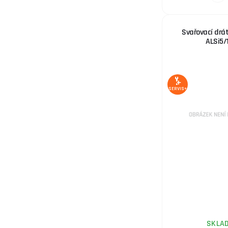
Speedglas 3M
StrongHand®
TBH
Svařovací drát
ALSi5/
TBi Binzel
TECWELD
TR-WELD
TR-weld Sherman
SERVIS+
Magnum
Telwin
Thermal Dynamics
Tuson
Unicraft®
VECTOR WELDING
Vítkovice HTB
Vítkovice HTB
Weldas
SKLA
ČERVA EXPORT IMPORT