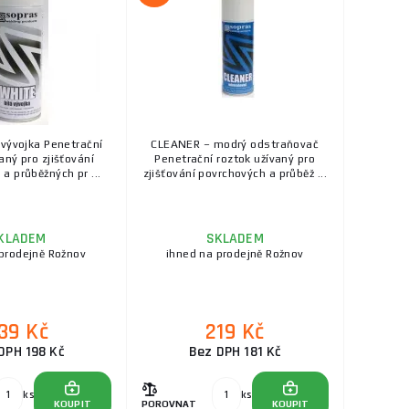
 vývojka Penetrační
CLEANER – modrý odstraňovač
aný pro zjišťování
Penetrační roztok užívaný pro
a průběžných pr ...
zjišťování povrchových a průběž ...
KLADEM
SKLADEM
prodejně Rožnov
ihned na prodejně Rožnov
39 Kč
219 Kč
DPH 198 Kč
Bez DPH 181 Kč
ks
ks
KOUPIT
POROVNAT
KOUPIT