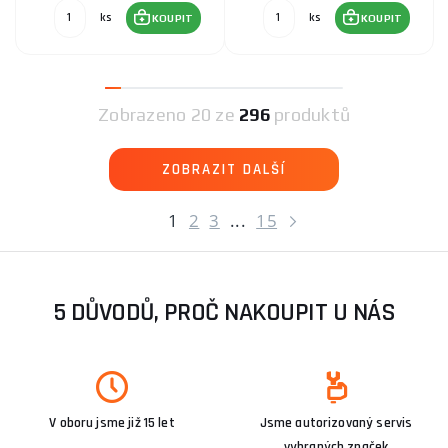
ks
ks
KOUPIT
KOUPIT
Zobrazeno
20 ze
296
produktů
ZOBRAZIT DALŠÍ
1
2
3
...
15
5 DŮVODŮ, PROČ NAKOUPIT U NÁS
V oboru jsme již 15 let
Jsme autorizovaný servis
vybraných značek