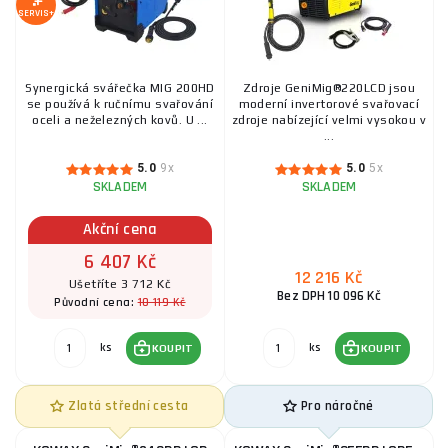
SERVIS+
KOWAX GeniMig®220LCD + Hořák + Kabely + Red.
Ventil + Kukla
Synergická svářečka MIG 200HD
Zdroje GeniMig®220LCD jsou
se používá k ručnímu svařování
moderní invertorové svařovací
12 216 Kč
oceli a neželezných kovů. U ...
zdroje nabízející velmi vysokou v
SKLADEM
ks
KOUPIT
...
5.0
9x
5.0
5x
SKLADEM
SKLADEM
Sherman MIG 200 Speedy + hořák + kabely
Akční cena
4 953 Kč
SKLADEM
6 407 Kč
ks
KOUPIT
12 216 Kč
Ušetříte 3 712 Kč
Bez DPH 10 096 Kč
10 119 Kč
Původní cena:
Invertorová svářečka Mig 200 Smart + Hořák +
Kabely
ks
ks
KOUPIT
KOUPIT
5 355 Kč
SKLADEM
ks
KOUPIT
Zlatá střední cesta
Pro náročné