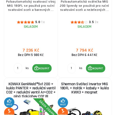
Poloautomatický svařovací stroj
Poloautomatická svářečka MIG
MIG 180FL se používá pro ruční
200 Speedy se používá pro ruční
svařování oceli a barevných ...
svařování oceli a neželezných ...
5.0
1x
3.5
3x
SKLADEM
SKLADEM
7 236 Kč
7 794 Kč
Bez DPH 5 980 Kč
Bez DPH 6 441 Kč
ks
ks
KOUPIT
KOUPIT
KOWAX GeniWeld®5v1 200 +
Sherman Svářecí Invertor MIG
kukla PANTER + redukční ventil
180FL + Hořák + kabely + kukla
CO2 + redukční ventil Ar+CO2 +
KWX3 + magnet
plná tlak.lahev CO2 8l
DÁREK ZDARMA
AKCE
AKCE
SERVIS+
SERVIS+