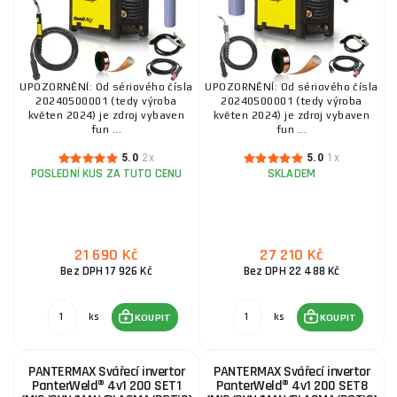
UPOZORNĚNÍ: Od sériového čísla
UPOZORNĚNÍ: Od sériového čísla
20240500001 (tedy výroba
20240500001 (tedy výroba
květen 2024) je zdroj vybaven
květen 2024) je zdroj vybaven
fun ...
fun ...
5.0
2x
5.0
1x
POSLEDNÍ KUS ZA TUTO CENU
SKLADEM
21 690 Kč
27 210 Kč
Bez DPH 17 926 Kč
Bez DPH 22 488 Kč
ks
ks
KOUPIT
KOUPIT
PANTERMAX Svářecí invertor
PANTERMAX Svářecí invertor
PanterWeld® 4v1 200 SET1
PanterWeld® 4v1 200 SET8