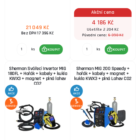
Akční cena
Sherman Invertorová svářečka DUALMIG 210 S4 s
kolečky a policí na láhve + Hořák + Kabely + Kukla
4 186 Kč
21 049 Kč
5 835 Kč
Ušetříte 2 204 Kč
SKLADEM
Bez DPH 17 396 Kč
ks
KOUPIT
6 390 Kč
Původní cena:
ks
ks
KOUPIT
KOUPIT
Sherman Digimig 200 HIT + Hořák + Kabely
Sherman Svářecí Invertor MIG
Sherman MIG 200 Speedy +
7 502 Kč
SKLADEM
180FL + Hořák + kabely + kukla
hořák + kabely + magnet +
ks
KOUPIT
KWX3 + magnet + plná lahev
kukla KWX3 + plná Lahev CO2
CO2
AKCE
AKCE
PANTERMAX Svářecí invertor MIG210FALCO® 3 LCD
SET4 (MIG/MMA/TIG)
SERVIS+
SERVIS+
9 612 Kč
SKLADEM
ks
KOUPIT