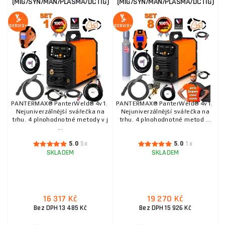
(MIG/SYN/MAN/PLASMA/DCTIG)
(MIG/SYN/MAN/PLASMA/DCTIG)
SERVIS+
SERVIS+
PANTERMAX® PanterWeld® 4v1.
PANTERMAX® PanterWeld® 4v1.
Nejuniverzálnější svářečka na
Nejuniverzálnější svářečka na
trhu. 4 plnohodnotné metody v j
trhu. 4 plnohodnotné metod ...
...
5.0
5x
5.0
1x
SKLADEM
SKLADEM
16 317 Kč
19 270 Kč
Bez DPH 13 485 Kč
Bez DPH 15 926 Kč