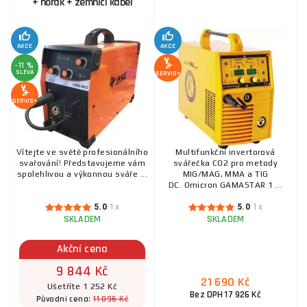
+ hořák + zemnicí kabel
AKCE
AKCE
-11 %
SLEVA
SERVIS+
SERVIS+
Vítejte ve světě profesionálního
Multifunkční invertorová
svařování! Představujeme vám
svářečka CO2 pro metody
spolehlivou a výkonnou sváře ...
MIG/MAG, MMA a TIG
DC. Omicron GAMASTAR 1 ...
5.0
1x
5.0
1x
SKLADEM
SKLADEM
Akční cena
9 844 Kč
21 690 Kč
Ušetříte 1 252 Kč
Bez DPH 17 926 Kč
11 096 Kč
Původní cena: