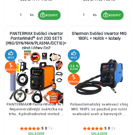
23 875 Kč
SKLADEM
ks
KOUPIT
ks
ks
KOUPIT
KOUPIT
Sherman DIGIMIG 215 DUALPULSE 4R Invertorová
PANTERMAX Svářecí invertor
Sherman Svářecí Invertor MIG
svářečka + Hořák + Kabely
PanterWeld® 4v1 200 SET5
180FL + Hořák + kabely
(MIG/SYN/MAN/PLASMA/DCTIG)+
11 575 Kč
SKLADEM
plná Láhev Co2
ks
KOUPIT
AKCE
AKCE
-34 %
KOWAX GeniMig®240DP LCD + Hořák + Kukla +
SLEVA
SERVIS+
Ventil + Podvozek + Plná Co2 Láhev + Sprej + 5kg
drát + Kabely
SERVIS+
21 690 Kč
SKLADEM
ks
KOUPIT
PANTERMAX® PanterWeld® 4v1.
Poloautomatický svařovací stroj
Sherman Synergická invertorová svářečka DIGIMIG
Nejuniverzálnější svářečka na
MIG 180FL se používá pro ruční
300 Pulse + hořák MIG 25/4m, kabely
trhu. 4 plnohodnotné metod ...
svařování oceli a barevných ...
25 613 Kč
SKLADEM
ks
KOUPIT
5.0
7x
5.0
2x
SKLADEM
SKLADEM