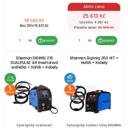
Akční cena
25 613 Kč
19 143 Kč
Ušetříte 4 287 Kč
Bez DPH 15 821 Kč
29 900 Kč
Původní cena:
ks
ks
KOUPIT
KOUPIT
Sherman DIGIMIG 215
Sherman Digimig 200 HIT +
DUALPULSE 4R Invertorová
Hořák + Kabely
svářečka + Hořák + Kabely
-7 %
SLEVA
AKCE
SERVIS+
SERVIS+
Synergický svařovací
Synergický svářecí stroj DIGIMIG