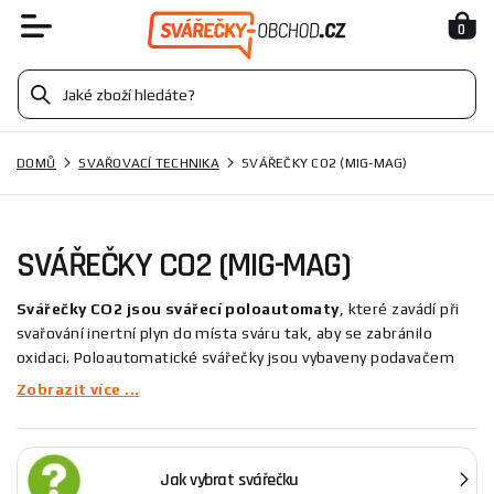
0
DOMŮ
SVAŘOVACÍ TECHNIKA
SVÁŘEČKY CO2 (MIG-MAG)
SVÁŘEČKY CO2 (MIG-MAG)
Svářečky CO2
jsou svářecí poloautomaty
, které
zavádí při
svařování inertní plyn do místa sváru tak, aby se zabránilo
oxidaci.
Poloautomatické svářečky jsou vybaveny podavačem
svářecího drátu, který proměnlivou rychlostí dávkuje drát do
Zobrazit více ...
nataveného sváru.
Tyto svářečky používají několik druhů plynů
podle materiálu, který se svařuje. Nejčastěji se používá CO2
(oxid uhličitý). Svářeček CO2 je nepřeberné množství a každá je
Jak vybrat svářečku
určena pro jiný účel.
Svářecí poloautomaty jsou ideálním