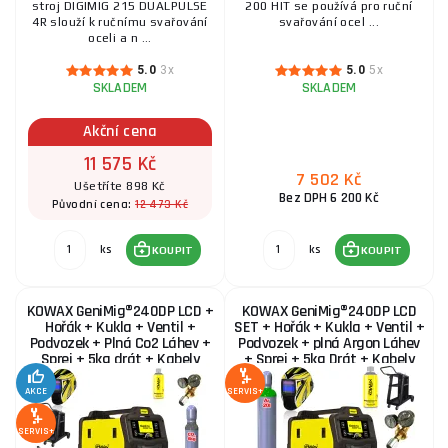
stroj DIGIMIG 215 DUALPULSE
200 HIT se používá pro ruční
4R slouží k ručnímu svařování
svařování ocel ...
oceli a n ...
5.0
3x
5.0
5x
SKLADEM
SKLADEM
Akční cena
11 575 Kč
7 502 Kč
Ušetříte 898 Kč
Bez DPH 6 200 Kč
12 473 Kč
Původní cena:
ks
ks
KOUPIT
KOUPIT
KOWAX GeniMig®240DP LCD +
KOWAX GeniMig®240DP LCD
Hořák + Kukla + Ventil +
SET + Hořák + Kukla + Ventil +
Podvozek + Plná Co2 Láhev +
Podvozek + plná Argon Láhev
Sprej + 5kg drát + Kabely
+ Sprej + 5kg Drát + Kabely
AKCE
SERVIS+
SERVIS+