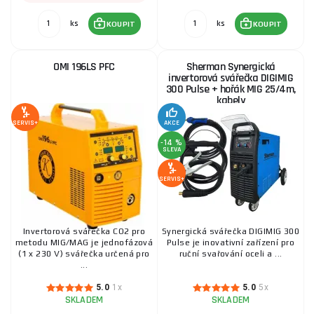
ks
ks
KOUPIT
KOUPIT
OMI 196LS PFC
Sherman Synergická
invertorová svářečka DIGIMIG
300 Pulse + hořák MIG 25/4m,
kabely
SERVIS+
AKCE
-14 %
SLEVA
SERVIS+
Invertorová svářečka CO2 pro
Synergická svářečka DIGIMIG 300
metodu MIG/MAG je jednofázová
Pulse je inovativní zařízení pro
(1 x 230 V) svářečka určená pro
ruční svařování oceli a ...
...
5.0
1x
5.0
5x
SKLADEM
SKLADEM