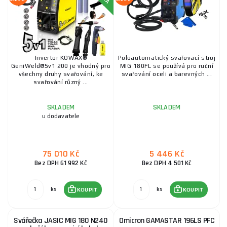
Invertor KOWAX®
Poloautomatický svařovací stroj
GeniWeld®5v1 200 je vhodný pro
MIG 180FL se používá pro ruční
všechny druhy svařování, ke
svařování oceli a barevných ...
svařování různý ...
SKLADEM
SKLADEM
u dodavatele
75 010 Kč
5 446 Kč
Bez DPH 61 992 Kč
Bez DPH 4 501 Kč
ks
ks
KOUPIT
KOUPIT
Svářečka JASIC MIG 180 N240
Omicron GAMASTAR 196LS PFC