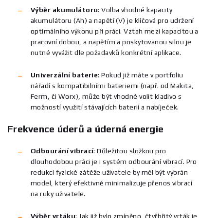
Výběr akumulátoru
:
Volba vhodné kapacity
akumulátoru (Ah) a napětí (V) je klíčová pro udržení
optimálního výkonu při práci. Vztah mezi kapacitou a
pracovní dobou, a napětím a poskytovanou silou je
nutné vyvážit dle požadavků konkrétní aplikace.
Univerzální baterie
:
Pokud již máte v portfoliu
nářadí s kompatibilními bateriemi (např. od Makita,
Ferm, či Worx), může být vhodné volit kladivo s
možností využití stávajících baterií a nabíječek.
Frekvence úderů a úderná energie
Odbourání vibrací
:
Důležitou složkou pro
dlouhodobou práci je i systém odbourání vibrací. Pro
redukci fyzické zátěže uživatele by měl být vybrán
model, který efektivně minimalizuje přenos vibrací
na ruky uživatele.
Výběr vrtáku
:
Jak již bylo zmíněno, čtyřbřitý vrták je