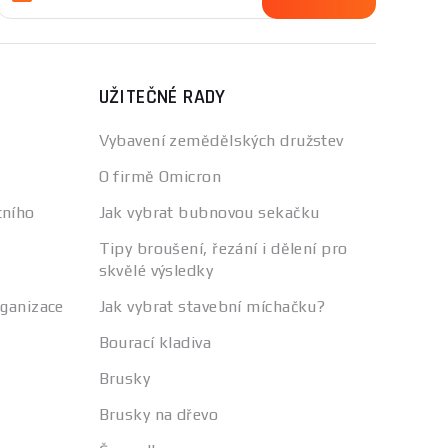
UŽITEČNÉ RADY
Vybavení zemědělských družstev
O firmě Omicron
tního
Jak vybrat bubnovou sekačku
Tipy broušení, řezání i dělení pro
skvělé výsledky
rganizace
Jak vybrat stavební míchačku?
Bourací kladiva
Brusky
Brusky na dřevo