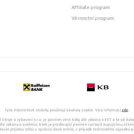
Affiliate program
Věrnostní program
Tyto internetové stránky používají soubory cookie. Více informací
zde
.
 Stroje a vybavení s.r.o. je povinen vést tržby dle zákona o EET a to od dat
dle zákona o evidenci tržeb je prodávající povinen vystavit kupujícímu účten
ovat přijatou tržbu u správce daně online, v případě technického výpadku p