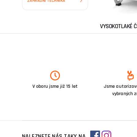
ZAHRADNÍ TECHNIKA
VYSOKOTLAKÉ Č
V oboru jsme již 15 let
Jsme autorizova
vybraných 
NALEZNETE NÁS TAKY NA