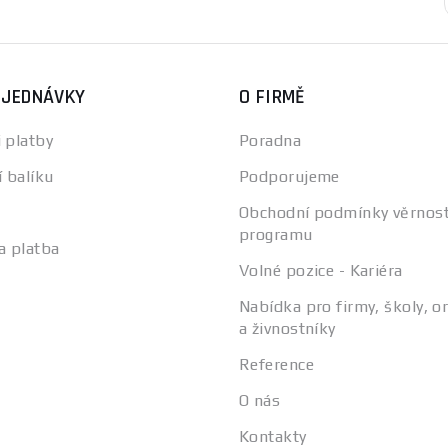
BJEDNÁVKY
O FIRMĚ
 platby
Poradna
í balíku
Podporujeme
Obchodní podmínky věrnos
programu
a platba
Volné pozice - Kariéra
Nabídka pro firmy, školy, o
a živnostníky
Reference
O nás
Kontakty