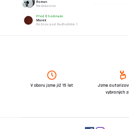
Roman
Nedakonice
Před 8 hodinami
Marek
Rožnov pod Radhoštěm 1
V oboru jsme již 15 let
Jsme autorizova
vybraných 