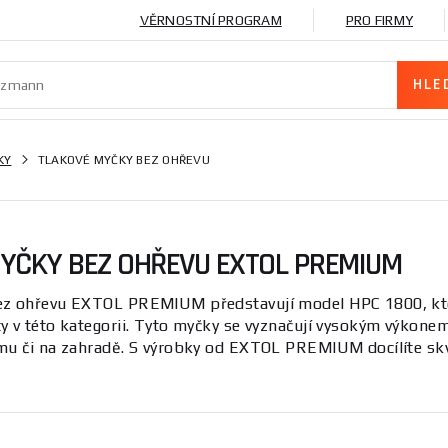
VĚRNOSTNÍ PROGRAM
PRO FIRMY
KY
TLAKOVÉ MYČKY BEZ OHŘEVU
YČKY BEZ OHŘEVU EXTOL PREMIUM
ez ohřevu EXTOL PREMIUM představují model HPC 1800, kte
 v této kategorii. Tyto myčky se vyznačují vysokým výkonem a
mu či na zahradě. S výrobky od EXTOL PREMIUM docílíte skv
jednodušuje údržbu. Vyzkoušejte
HPC 1800
a další modely pro
 ohřevu jsou skvělým řešením pro ty, kteří hledají výkonné a
ysoký tlak vody, což umožňuje snadno odstranit nečistoty z 