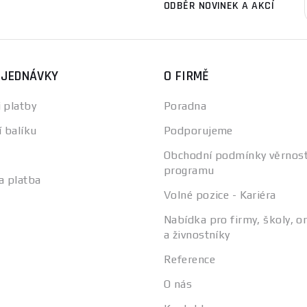
ODBĚR NOVINEK A AKCÍ
BJEDNÁVKY
O FIRMĚ
 platby
Poradna
í balíku
Podporujeme
Obchodní podmínky věrnos
programu
a platba
Volné pozice - Kariéra
Nabídka pro firmy, školy, o
a živnostníky
Reference
O nás