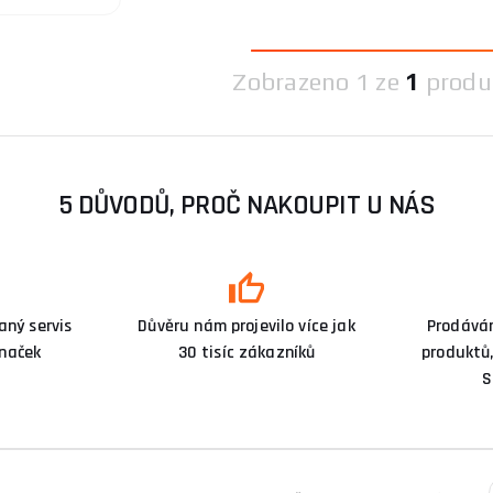
Zobrazeno
1 ze
1
produ
5 DŮVODŮ, PROČ NAKOUPIT U NÁS
ný servis
Důvěru nám projevilo více jak
Prodává
značek
30 tisíc zákazníků
produktů,
S