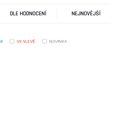
ro více informací a výběr správného modelu
DLE HODNOCENÍ
NEJNOVĚJŠÍ
a techniky. Specializuje se na výrobu vysoce
atelů. Jejich tlakové myčky bez ohřevu jsou
EM
VE SLEVĚ
NOVINKA
aši
poradnu
, kde najdete užitečné rady a tipy.