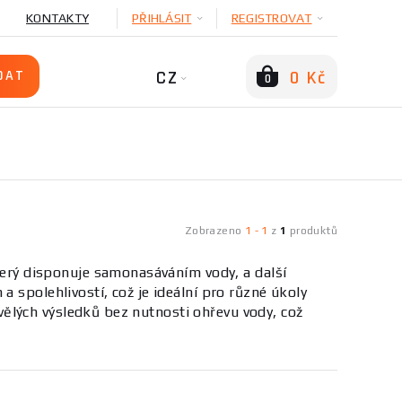
KONTAKTY
PŘIHLÁSIT
REGISTROVAT
CZ
0 Kč
0
Zobrazeno
1
-
1
z
1
produktů
rý disponuje samonasáváním vody, a další
 spolehlivostí, což je ideální pro různé úkoly
ělých výsledků bez nutnosti ohřevu vody, což
 efektivní úklid.
 efektivní zařízení pro údržbu a čištění. Tyto
různých povrchů, jako jsou dlažby, fasády nebo