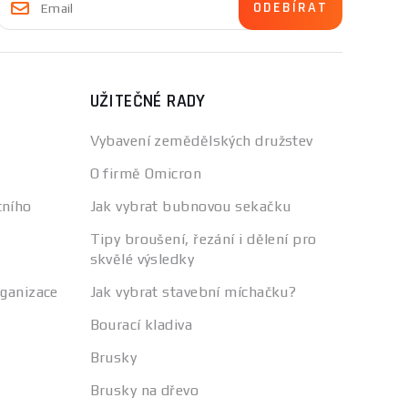
UŽITEČNÉ RADY
Vybavení zemědělských družstev
O firmě Omicron
tního
Jak vybrat bubnovou sekačku
Tipy broušení, řezání i dělení pro
skvělé výsledky
rganizace
Jak vybrat stavební míchačku?
Bourací kladiva
Brusky
Brusky na dřevo