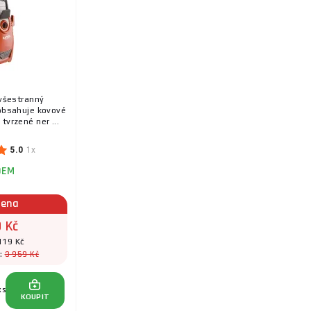
 všestranný
 obsahuje kovové
 tvrzené ner ...
5.0
1x
DEM
cena
 Kč
119 Kč
3 959 Kč
a:
ks
KOUPIT