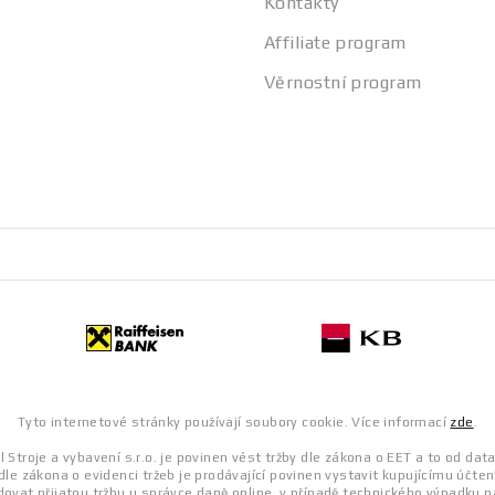
Kontakty
Affiliate program
Věrnostní program
Tyto internetové stránky používají soubory cookie. Více informací
zde
.
 Stroje a vybavení s.r.o. je povinen vést tržby dle zákona o EET a to od dat
dle zákona o evidenci tržeb je prodávající povinen vystavit kupujícímu účten
ovat přijatou tržbu u správce daně online, v případě technického výpadku p