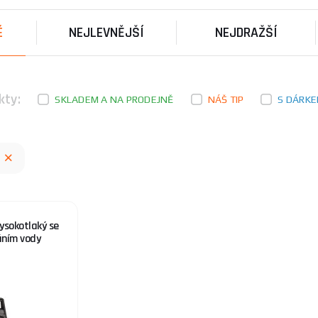
 vhodné pro domácí použití i pro menší komerční aplikace. P
tránku
Tlakové myčky bez ohřevu
.
É
NEJLEVNĚJŠÍ
NEJDRAŽŠÍ
 renomovaný výrobce s dlouholetou tradicí v oblasti nářadí 
tů, které splňují nároky jak profesionálů, tak domácích uživ
 poskytovaly maximální výkon a spolehlivost.
kty:
SKLADEM A NA PRODEJNĚ
NÁŠ TIP
S DÁRK
isti, jakou tlakovou myčku vybrat, neváhejte se podívat na n
vysokotlaký se
ním vody