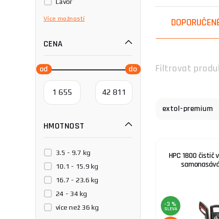
Lavor
automobily. Jsou
Michelin
navštivte naši s
Více
možností
DOPORUČEN
Procraft
EXTOL PREMIUM je
CENA
Riwall
kvalitních produk
Riwall PRO
navrženy tak, aby
Filtrovat produ
Scheppach
Pokud si nejste j
Wilms
extol-premium
HMOTNOST
3.5 - 9.7 kg
HPC 1800 čistič 
samonasává
10.1 - 15.9 kg
16.7 - 23.6 kg
24 - 34 kg
-3 %
více než 36 kg
SLEVA