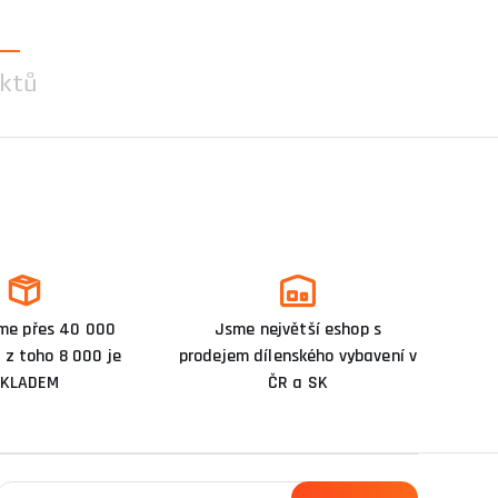
ktů
me přes 40 000
Jsme největší eshop s
 z toho 8 000 je
prodejem dílenského vybavení v
KLADEM
ČR a SK