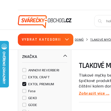
VYBRAT KATEGORII
DOMŮ
TLAKOVÉ MYČ
ZNAČKA
TLAKOVÉ M
ANNOVI REVERBERI
Tlakové myčky b
EXTOL CRAFT
špičkové produkty
EXTOL PREMIUM
čištění kolem do
Fasa
šetří energii a z
Zobrazit více ...
GEKO
Tlakové myčky bez
GÜDE
myčky využívají v