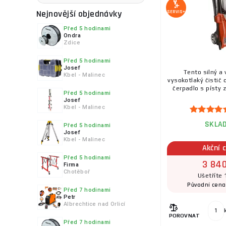
Nejnovější objednávky
SERVIS+
Před 5 hodinami
Ondra
Zdice
Před 5 hodinami
Josef
Tento silný a
Kbel - Malinec
vysokotlaký čistič
čerpadlo s písty z
Před 5 hodinami
Josef
Kbel - Malinec
SKLA
Před 5 hodinami
Josef
Kbel - Malinec
Akční 
Před 5 hodinami
3 840
Firma
Chotěboř
Ušetříte 
Původní cen
Před 7 hodinami
Petr
Albrechtice nad Orlicí
POROVNAT
Před 7 hodinami