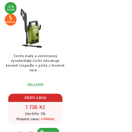
-3 %
SLEVA
SERVIS+
Tento malý a všestranný
vysokotlaký čistič obsahuje
kovové čerpadlo s písty z tvrzené
nere ...
SKLADEM
Akční cena
1 736 Kč
Ušetříte 3%
1 790 Kč
Původní cena: