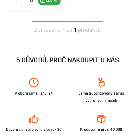
ks
KOUPIT
Zobrazeno
1 ze
1
produktů
5 DŮVODŮ, PROČ NAKOUPIT U NÁS
V oboru jsme již 15 let
Jsme autorizovaný servis
vybraných značek
Důvěru nám projevilo více jak 30
Prodáváme přes 40 000