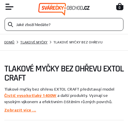
0
DOMŮ
TLAKOVÉ MYČKY
TLAKOVÉ MYČKY BEZ OHŘEVU
TLAKOVÉ MYČKY BEZ OHŘEVU EXTOL
CRAFT
Tlakové myčky bez ohřevu EXTOL CRAFT představují model
Čistič vysokotlaký 1400W
a další produkty. Vyznají se
vysokým výkonem a efektivním čištěním různých povrchů.
Tlakové myčky od tohoto výrobce jsou ideální pro domácí
Zobrazit více ...
použití, ale i pro náročnější úkoly. S jejich pomocí snadno
vyčistíte terasy, zahradní nábytek či automobily.