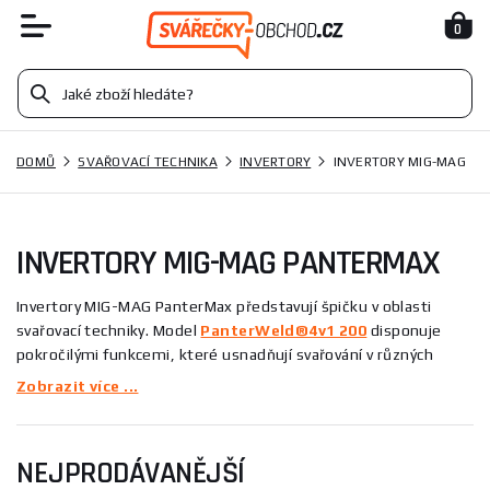
0
DOMŮ
SVAŘOVACÍ TECHNIKA
INVERTORY
INVERTORY MIG-MAG
INVERTORY MIG-MAG PANTERMAX
Invertory MIG-MAG PanterMax představují špičku v oblasti
svařovací techniky. Model
PanterWeld®4v1 200
disponuje
pokročilými funkcemi, které usnadňují svařování v různých
metodách. Dále
PanterWeld®4v1 200 SET
nabízí komplexní
Zobrazit více ...
řešení pro profesionální uživatele. Tyto invertory se vyznačují
vysokou spolehlivostí a výkonem, který ocení jak amatéři, tak
odborníci.
NEJPRODÁVANĚJŠÍ