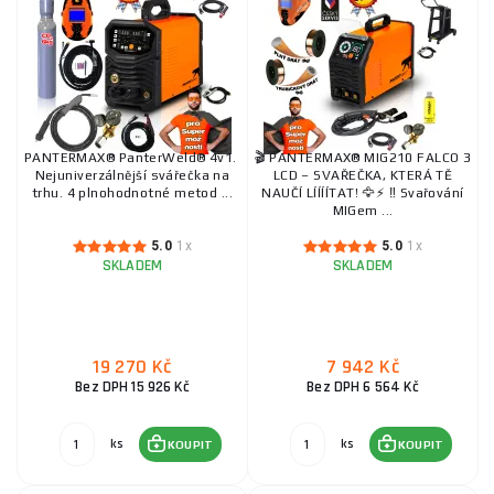
PANTERMAX® PanterWeld® 4v1.
🎬 PANTERMAX® MIG210 FALCO 3
Nejuniverzálnější svářečka na
LCD – SVAŘEČKA, KTERÁ TĚ
trhu. 4 plnohodnotné metod ...
NAUČÍ LÍÍÍÍTAT! 🦅⚡ ‼️ Svařování
MIGem ...
5.0
1x
5.0
1x
SKLADEM
SKLADEM
19 270 Kč
7 942 Kč
Bez DPH 15 926 Kč
Bez DPH 6 564 Kč
ks
ks
KOUPIT
KOUPIT