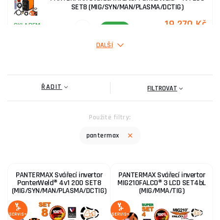
SET8 (MIG/SYN/MAN/PLASMA/DCTIG)
19 270 Kč
SKLADEM
ks
KOUPIT
DALŠÍ
ŘADIT
FILTROVAT
Použité filtry:
pantermax
PANTERMAX Svářecí invertor
PANTERMAX Svářecí invertor
PanterWeld® 4v1 200 SET8
MIG210FALCO® 3 LCD SET4bL
(MIG/SYN/MAN/PLASMA/DCTIG)
(MIG/MMA/TIG)
SERVIS+
SERVIS+