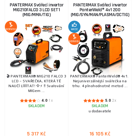
PANTERMAX Svářecí invertor
PANTERMAX Svářecí invertor
MIG210FALCO 3 LCD SET1
PanterWeld® 4v1 200
(MIG/MMA/TIG)
(MIG/SYN/MAN/PLASMA/DCTIG)
SERVIS+
AKCE
SERVIS+
🎬 PANTERMAX® MIG210 FALCO 3
PANTERMAX® PanterWeld® 4v1.
LCD – SVAŘEČKA, KTERÁ TĚ
Nejuniverzálnější svářečka na
NAUČÍ LÍÍÍÍTAT! 🦅⚡ ‼️ Svařování
trhu. 4 plnohodnotné metod ...
MIGem ...
4.0
1x
5.0
2x
SKLADEM
SKLADEM
u dodavatele
5 317 Kč
16 105 Kč