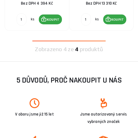
Bez DPH 4 394 Kč
Bez DPH 13 310 Kč
ks
ks
KOUPIT
KOUPIT
Zobrazeno
4 ze
4
produktů
5 DŮVODŮ, PROČ NAKOUPIT U NÁS
V oboru jsme již 15 let
Jsme autorizovaný servis
vybraných značek