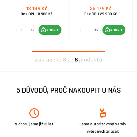
13 189 Kč
36 179 Kč
Bez DPH 10 900 Kč
Bez DPH 29 900 Kč
ks
ks
KOUPIT
KOUPIT
Zobrazeno
8 ze
8
produktů
5 DŮVODŮ, PROČ NAKOUPIT U NÁS
V oboru jsme již 15 let
Jsme autorizovaný servis
vybraných značek