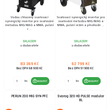
Vodou chlazený svařovací
Svařovací synergický invertor pro
synergický invertor pro svařování
svařování metodou MIG/MAG a
metodou MIG/MAG a MMA, pulzní
MMA, pulzní režim a plnohodn ...
r ...
SKLADEM
SKLADEM
u dodavatele
u dodavatele
83 369 Kč
62 799 Kč
Bez DPH 68 900 Kč
Bez DPH 51 900 Kč
ks
ks
KOUPIT
KOUPIT
PERUN 200 MIG SYN PFC
Svarog 320 HD PULSE modular
BL