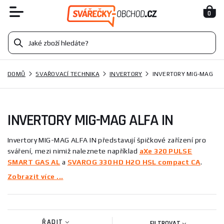
0
DOMŮ
SVAŘOVACÍ TECHNIKA
INVERTORY
INVERTORY MIG-MAG
INVERTORY MIG-MAG ALFA IN
Invertory MIG-MAG ALFA IN představují špičkové zařízení pro
sváření, mezi nimiž naleznete například
aXe 320 PULSE
SMART GAS AL
a
SVAROG 330 HD H2O HSL compact CA
.
Vyznávají se vysokou kvalitou, spolehlivostí a moderními
Zobrazit více ...
technologiemi, které usnadňují práci a zvyšují efektivitu
sváření. Díky širokému spektru funkcí a snadnému ovládání
jsou ideální volbou jak pro profesionály, tak pro domácí kutily.
Investice do invertoru ALFA IN se vám rozhodně vyplatí.
ŘADIT
FILTROVAT